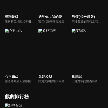
野狗骨頭
遇見你，我的愛
誤情(40分鐘版)
陳異和苗靖因父母相識而結緣，起初陳異對苗靖有著很深的敵意，直到一次受傷，苗靖的善良讓兩人關係開始轉變。然而好景不常，隨著陳父去世、苗母消失，兩個孩子卻不得不相依為命，異樣的情愫也隨著時間滋長。當苗靖終於認清感情，準備向陳異告白，陳異卻突然捲入一起縱火案，一切都突然變了調...
富二代潘海洋歷經三次失敗婚姻，認為金錢阻礙愛情。唯第一任妻子陸雪怡真心待他。好友伊軒勸他隱藏身份。他在酒吧對芭蕾舞演員韓夢瑤一見鍾情。便化身業務經理與她相戀。熱戀中潘海洋決定娶韓夢瑤，卻在婚前發現韓夢瑤三年前曾是自己公司員工，進而揭開伊軒與韓夢瑤為還債設局圖謀他財產的陰謀...
清冷豔麗的高嶺之花江時淺在遭受霸淩、暴力等一系列事件後，華麗蛻變逆襲歸來，用一場精心策劃強勢開啟自己的復仇之路，最終收穫內心救贖與愛情的故事。
心不由己
又野又烈
夜語記
霸道總裁顧天成移植心臟後竟然愛上了職場對頭秘書林嘉琪，兩人逐漸在工作生活中意識到對方的心意，朝著共同的目標並肩作戰。
拍賣女神穆知瑜回國與繼母奪產，與神祕保鏢沈既白協議訂婚。兩人意外揭開身世翻轉：沈為穆家真繼承人，穆則是被換掉的孤女。面對繼母的偽畫陰謀與綁架，兩人智計合盟，沈更以神祕畫師身份深情守護。最終惡人伏法，兩人在反轉與博弈中假戲真做，攜手守護正義與真愛。
出身貧寒的釀酒師葉小唯遭遇愛人程桉、恩師林晚媚的雙重背叛。她從恨意中涅槃重生，借私生女桑落的身份入住程家。步步為營，周旋在各懷心思的豪門眾人間，引獵物上鉤的故事。
戲劇排行榜