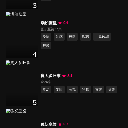
3
燦如繁星
9.6
更新至第27集
愛情
足球
校園
勵志
小說改編
時裝
4
貴人多旺事
8.4
全26集
奇幻
愛情
商戰
穿越
古裝
短劇
5
狐妖皇嫂
8.2