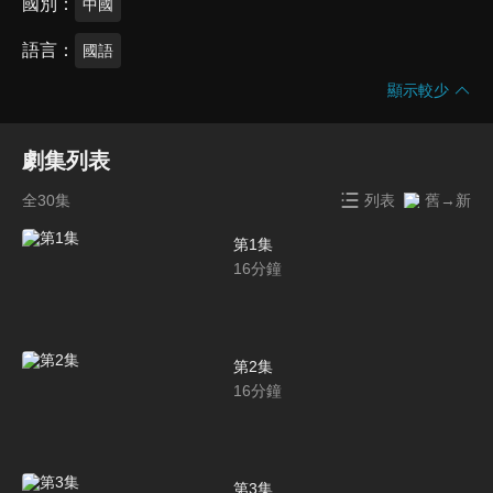
國別
中國
語言
國語
顯示較少
劇集列表
全30集
列表
舊→新
第1集
16
分鐘
第2集
16
分鐘
第3集