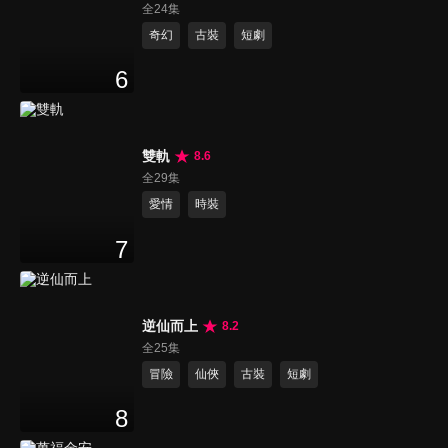
全24集
奇幻
古裝
短劇
6
雙軌
8.6
全29集
愛情
時裝
7
逆仙而上
8.2
全25集
冒險
仙俠
古裝
短劇
8