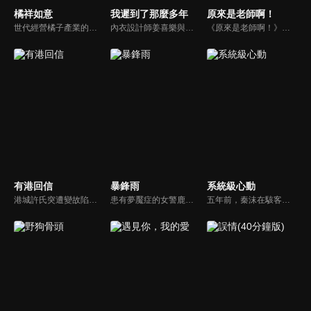
橘祥如意
我遲到了那麼多年
原來是老師啊！
世代經營橘子產業的沈家老爺沈晏清與六弟沈晏洲，同時愛上雖身處困境卻心向陽光的秀橘，為了延續沈家的香火，在大太太莊惠的安排下，秀橘嫁給了沈晏清。沈家橘園像牢籠一般，保護著園中人，也束縛著園中人。但正如橘樹歷經風霜仍能冒出枝芽，園中人也在愛與時光中，找到屬於自己的陽光與自由。
內衣設計師姜喜樂與中學時期的暗戀對象丁冉在醫院尷尬重逢，隨後又得知母親要與丁父再婚，使她和丁冉成為了姐弟。在日復一日的相處中，兩人逐漸解開了多年的誤會，最終攜手共度餘生。
《原來是老師啊！》陸劇線上看。紅極一時的落難巨星向東南（陳學冬），搖身一變成為了學校的音樂老師兼班主任，與英語老師蘇淇（張佳寧）和高一八班的學生們共同成長的故事。
有港回信
暴鋒雨
系統級心動
港城許氏突遭變故陷入絕境，養女許晚信求助婚約對象沈灝，反被沈家父子要脅。緊急關頭，沈家小叔沈顧以沈氏大股東身份歸來，並與許晚信簽訂契約婚姻助其應對危機，許家爺爺在看到許晚信和沈顧後，驚覺二人酷似當年的救國情侶林書意與沈故，在他們的相互扶持中，前世未盡的緣分也被緩緩揭開的故事。
患有夢魘症的女警鹿一多年來堅持暗中追查父親重傷昏迷的真相，意外結識了高冷女警林深，二人攜手破獲一系列離奇命案，情誼日漸深厚的同時，鹿一發現林深似與父親舊案有著千絲萬縷的關聯...
五年前，秦沫在駭客挑戰賽中與蕭氏集團技術負責人蕭南禹交鋒，二人陰差陽錯下秦沫懷了龍鳳胎。五年後，蕭氏內部權力鬥爭升級，唯一知道孩子身世的蕭老爺子，因自己時日無多與秦沫攤牌，要求她證明撫養能力。之後秦沫化名加入蕭氏，與蕭南禹再次相遇。二人從試探到欣賞，情感漸生。