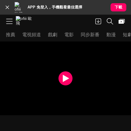
APP 免登入，手機觀看最佳選擇
下載
推薦
電視頻道
戲劇
電影
同步新番
動漫
短