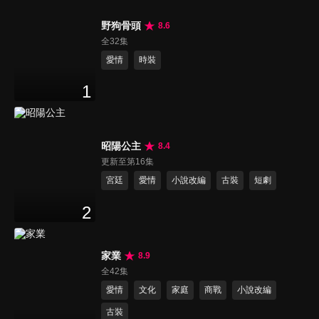
野狗骨頭
8.6
全32集
愛情
時裝
1
昭陽公主
8.4
更新至第16集
宮廷
愛情
小說改編
古裝
短劇
2
家業
8.9
全42集
愛情
文化
家庭
商戰
小說改編
古裝