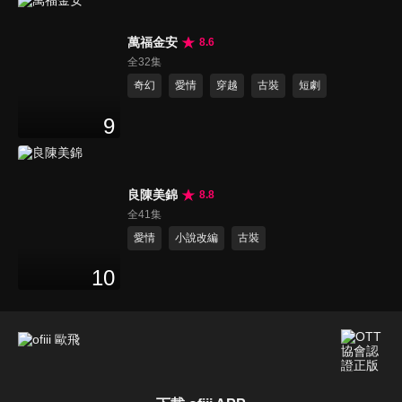
萬福金安
8.6
全32集
奇幻
愛情
穿越
古裝
短劇
9
良陳美錦
8.8
全41集
愛情
小說改編
古裝
10