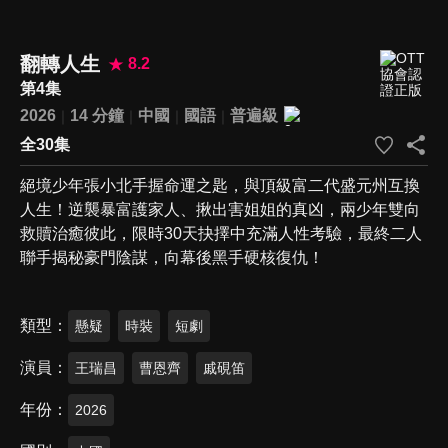
翻轉人生
8.2
第4集
2026
14 分鐘
中國
國語
普遍級
全30集
絕境少年張小北手握命運之匙，與頂級富二代盛元州互換
人生！逆襲暴富護家人、揪出害姐姐的真凶，兩少年雙向
救贖治癒彼此，限時30天抉擇中充滿人性考驗，最終二人
聯手揭秘豪門陰謀，向幕後黑手硬核復仇！
類型
懸疑
時裝
短劇
演員
王瑞昌
曹恩齊
戚硯笛
年份
2026