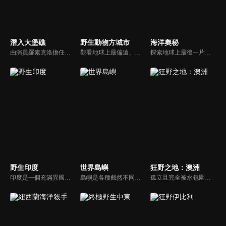
潛入大堡礁
野生動物方城市
海洋奧秘
由演員羅素克洛擔任旁白，艾美獎得獎攝影師理查德菲茨帕特里克執導，潛入大堡礁的海浪之下，探討世界上最豐富且複雜的生態系統之一。
觀看地球上最偏遠、最極端環境的城市：阿拉斯加安克拉治，在此並肩生活的人類和野生動物之間令人難以置信的故事。
探索地球上最後一片真正的未完全開拓領域——海洋。踏上一場令人興奮的冒險，深入這片液態星球的核心，從魚眼視角觀察深藍大海中的生命。跟隨科學家一同研究海洋的奧秘，並聚焦於水下探險家們所進行的獨特研究。
野生印度
世界島嶼
狂野之地：澳洲
印度是一個充滿異國風情的天地，擁有豐富的野生動物、隱秘的地點、壯麗的風景以及絢麗多彩的美景。這部具有里程碑意義的系列紀錄片，將帶您探索印度最壯觀的景點和野生動物。從雄偉的喜馬拉雅山脈開始，我們將一路追隨恆河，這條印度的生命之源，見證它如何在次大陸上開闢出壯觀的旅程。
島嶼是各種截然不同形式生命的庇護所，展示了大自然最戲劇性的進化過程。在長達數十萬年的孤立中，這些生物群落為了生存而不斷適應，推動著新物種的迅速演化。被廣闊的海洋所環抱，每座島嶼都成為了獨特的棲息地，孕育著獨一無二的植物和動物，演繹著自然界的奇妙故事。
孤立且完全被水包圍的澳洲是一個充滿對比的土地。乾旱的沙漠和熱帶雨林；島嶼、珊瑚礁和叢林地。在乾旱、洪水和火災的季節塑造下，孕育出了最非凡的倖存者。這就是狂野之地「澳洲」。