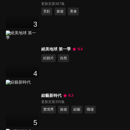
更新至第367集
烹飪
旅遊
美食
3
絕美地球 第一季
8.4
紀錄片
自然
4
綜藝新時代
8.3
更新至第355集
實境秀
旅遊
綜藝
職場
5