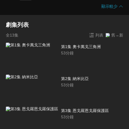
顯示較少
劇集列表
全13集
列表
舊→新
第1集 奧卡萬戈三角洲
53
分鐘
第2集 納米比亞
53
分鐘
第3集 恩戈羅恩戈羅保護區
53
分鐘