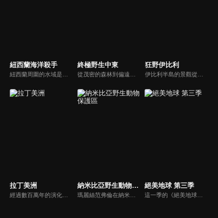
紐西蘭海洋殺手
終極野生中東
狂野伊比利
紐西蘭周圍的水域是地球上一些最具魅力的海洋掠食者的家園。沒有人比主持人兼獲獎水下攝影師基納斯科萊更了解他們。一同前往地球上最遙遠和原始的海洋地點，見見這些非比尋常的掠食者。
從茂密的森林到偏遠的沙漠，沿著崎嶇的山脈，進入色彩繽紛的海洋——「中東」擁有壯麗但幾乎沒有書面紀錄的自然歷史。這裡是東方和西方相遇之處，讓我們讚揚這個出色的地點和神秘的野生動植物。
伊比利半島的景觀從叢林般的森林延伸到最乾燥的沙漠。北部矗立著白雪皚皚的庇里牛斯山脈，南部則是廣闊的草原。透過超高速攝影機和縮時攝影技術拍攝，呈現出從伊比利亞猞猁到西班牙帝鵰、蟻獅到蜻蜓的壯麗景象——這是西班牙，野性而生機勃勃。
拉丁美洲
納米比亞野生動物保護區
絕美地球 第三季
經過數百萬年的演化，動物們逐漸適應了如高聳的安地斯山脈、炎熱的亞馬遜雨林及河流流域、狂風吹拂的巴塔哥尼亞草原以及委內瑞拉沼澤等極端環境。拉丁美洲橫跨地球上幾乎所有的氣候帶，動物演化出適應各自棲息地的獨特能力，形成了與眾不同的生態系統和物種多樣性，完美填補了自然界的每一個生態棲位。
瑪麗絲范弗倫在納米比亞的哈納斯野生動物保護區長大。在這裡，她培養了對野生動物的熱愛，特別是對受傷的、失去雙親的，和有「問題」的動物。她和丈夫魯迪在納米比亞首都附近創辦了納安庫斯野生動物保護區。本節目關注他們引人注目的保育工作—從拯救一隻小狒狒的生命到為雄偉的沙漠大象佩戴項圈。
這一季的《絕美地球》繼續飛越世界上一些最美麗、最引人注目的地方，甚至發現探險家們從葡萄牙里斯本橫跨大西洋尋找的新世界。