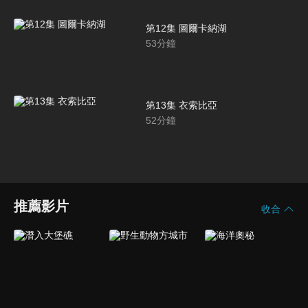
第12集 圖爾卡納湖
53
分鐘
第13集 衣索比亞
52
分鐘
推薦影片
收合