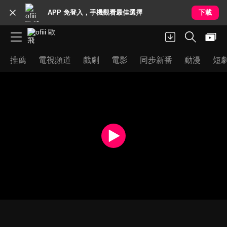
APP 免登入，手機觀看最佳選擇
下載
推薦
電視頻道
戲劇
電影
同步新番
動漫
短