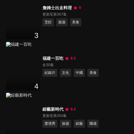
詹姆士出走料理
9
更新至第367集
烹飪
旅遊
美食
3
福建一百吃
8.3
全30集
紀錄片
文化
中國
美食
4
綜藝新時代
8.3
更新至第354集
實境秀
旅遊
綜藝
職場