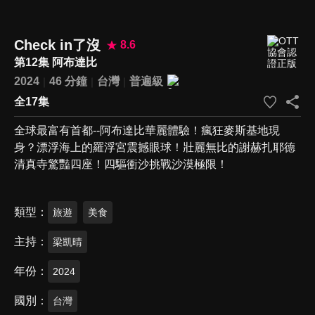
Check in了沒
8.6
第12集 阿布達比
2024
46 分鐘
台灣
普遍級
全17集
全球最富有首都--阿布達比華麗體驗！瘋狂麥斯基地現
身？漂浮海上的羅浮宮震撼眼球！壯麗無比的謝赫扎耶德
清真寺驚豔四座！四驅衝沙挑戰沙漠極限！
類型
旅遊
美食
主持
梁凱晴
年份
2024
國別
台灣