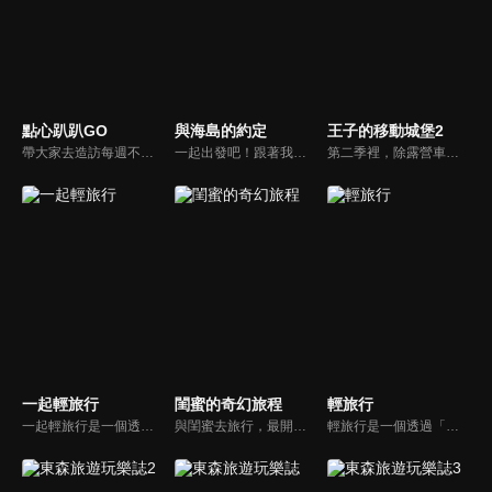
點心趴趴GO
與海島的約定
王子的移動城堡2
帶大家去造訪每週不同主題的點心名店，節目中不只介紹人氣點心，結合周邊的吃喝玩樂，要帶給觀眾除了原本用點心做點心DIY手作樂趣之外，更要結合各商圈讓大家體驗食玩的樂趣
一起出發吧！跟著我們一起體驗海島度假的迷人魅力！從金門開始以主題旅遊方式，跟隨主持人融入當地風土民情及內行人才知道的海島秘境，深度悠遊各個魅力島嶼，讓我們一起逃離城市生活，遠離塵世喧囂，來一趟海島旅程，體驗臨海觀景的視覺震撼，感受最原始的島嶼力量。
第二季裡，除露營車外，我們加入了更多的移動元素，節目中特別請來新的搭檔Akemi，從柬埔寨拉開冒險旅程的序幕，騎乘摩托車穿梭在城市中，再到澳洲來趟史詩般的公路旅行。
一起輕旅行
閨蜜的奇幻旅程
輕旅行
一起輕旅行是一個透過「舉重若輕」的旅行方式，帶領觀眾，深入了解台灣在地故事與生命力的旅遊節目。
與閨蜜去旅行，最開心的就是不需要再顧及任何女生形象，可以盡情解放自己，一起完成瘋狂的事，節目主持人為演藝圈有十多年的情誼好友組合-小甜甜、王宇婕、王少偉和韋汝，帶領觀眾一起體驗閨蜜專屬浪漫行程，分享各自的時尚資訊，一起瘋一起笑，一同創造無價的回憶及故事！
輕旅行是一個透過「舉重若輕」的旅行方式，帶領觀眾，深入了解台灣在地故事與生命力的旅遊節目。