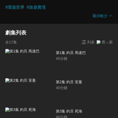
#
環遊世界
#
旅遊實境
顯示較少
劇集列表
全17集
列表
舊→新
第1集 約旦 馬達巴
45
分鐘
第2集 約旦 安曼
46
分鐘
第3集 約旦 死海
46
分鐘