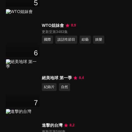
5
WTO姐妹會
8.9
更新至第3483集
國際
談話性節目
綜藝
娛樂
6
絕美地球 第一季
8.4
紀錄片
自然
7
進擊的台灣
8.2
更新至第586集