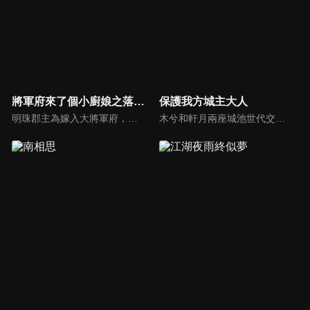
將軍府來了個小廚娘之落難千金
保護我方城主大人
明珠郡主為嫁入大將軍府，設計殘害蘇淺淺一家。蘇淺淺開始反擊，明珠和蘇淺淺都分別嫁進將軍府，在內宅之中鬥智鬥力，最終蘇淺淺攜手少年將軍楚君遙，完成復仇大計，並以超凡的廚藝贏得大家的喜愛。
木兮和軒月兩座城池世代交惡，試圖吞併彼此。木兮城老城主只得一女葉昭南。老城主便秘密隱藏了女兒的性別，從小命昭南女扮男裝，即便繼承了城主，也始終以男兒身示人。一次意外，葉昭南墜崖，陰差陽錯，遇到了軒月城城主柳軒冥，從此開啟了一段奇妙的命運。