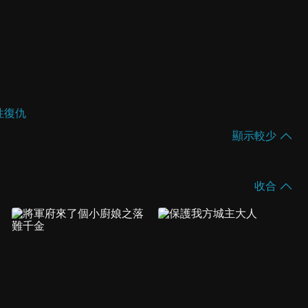
性復仇
顯示較少
收合