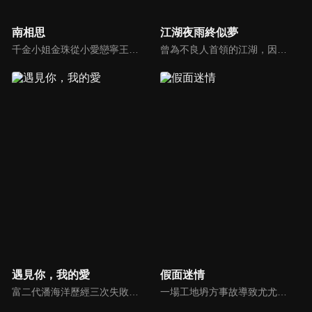
南相思
江湖夜雨終似夢
千金小姐金珠從小愛戀寧王周南梔，並如願嫁給了他，可在新婚之夜卻意外看到彈幕，發覺自己竟是古言漫畫中的炮灰女配，開局即下線，死在了新婚之夜。為了求生，金珠決定求助於男主的政敵 “無根丞相”反派樓肆意，兩個人一個炮灰，一個反派，卻在你來我往的交鋒中漸生情愫。
曾為不良人首領的江湖，因未能護送關鍵證人韓陽，致使忠將胡將軍蒙冤，不良人兄弟亦因此受害。多年後，他受盧家賞識、以武藝報恩，卻最終選擇獨自漂泊，只求遠離紛爭、過上平凡生活。然而一場與麟鬼閣惡徒的衝突，再度將他捲入風波...
遇見你，我的愛
假面迷情
富二代潘海洋歷經三次失敗婚姻，認為金錢阻礙愛情。唯第一任妻子陸雪怡真心待他。好友伊軒勸他隱藏身份。他在酒吧對芭蕾舞演員韓夢瑤一見鍾情。便化身業務經理與她相戀。熱戀中潘海洋決定娶韓夢瑤，卻在婚前發現韓夢瑤三年前曾是自己公司員工，進而揭開伊軒與韓夢瑤為還債設局圖謀他財產的陰謀...
一場工地坍方事故導致尤尤家破人亡。衝動之下前去尋仇，卻誤傷安國軒之子齊東，被迫遠走他鄉。齊東暗中救她，隱瞞身世守護多年，只為揭開父親的陰謀。五年後，尤尤化名歸來，捲入星耀集團繼承權爭鬥。她與齊東歷經誤解與聯手，終查明父母冤案。真相大白，惡人伏法，兩人攜手走出黑暗，迎來光明未來。