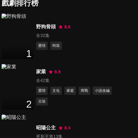
戲劇排行榜
第7集
15
分鐘
野狗骨頭
8.6
全32集
第8集
17
分鐘
愛情
時裝
1
第9集
家業
8.9
14
分鐘
全42集
愛情
文化
家庭
商戰
小說改編
第10集
2
古裝
15
分鐘
昭陽公主
8.4
第11集
更新至第13集