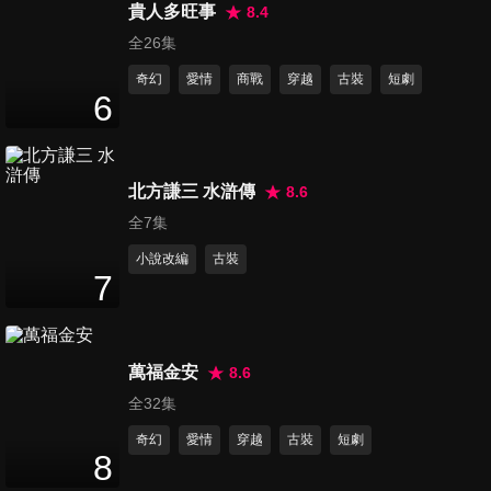
貴人多旺事
8.4
第16集
全26集
13
分鐘
奇幻
愛情
商戰
穿越
古裝
短劇
6
第17集
16
分鐘
北方謙三 水滸傳
8.6
全7集
第18集
小說改編
古裝
13
分鐘
7
第19集
萬福金安
8.6
17
分鐘
全32集
奇幻
愛情
穿越
古裝
短劇
8
第20集