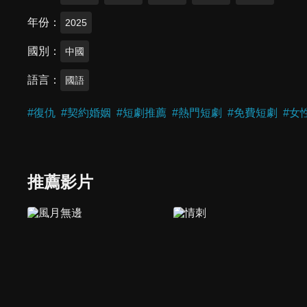
年份
2025
國別
中國
語言
國語
#
復仇
#
契約婚姻
#
短劇推薦
#
熱門短劇
#
免費短劇
#
女
推薦影片