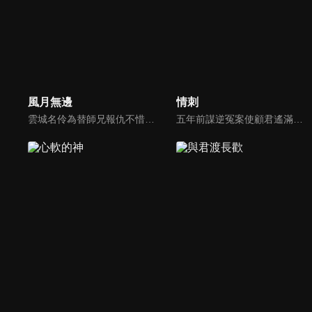
風月無邊
情刺
雲城名伶為替師兄報仇不惜鋌而走險委身軍閥之子賀行洲，並精心佈置好陷阱，利用他一步一步接近權力的中心，也慢慢接近真相，卻不知一顆心早在這步步為營的謀劃中陷落，最終深陷虐戀癡纏的故事。
五年前謀逆冤案使顧君遙滿門慘死，她委身神秘組織隱忍數載只為復仇，皇子岳瑾宸便是她復仇最好的刀。誰曾想宛如謫仙的白蓮竟是心思深沉的惡鬼，步步為營卻終成傀儡。一邊慾望肆意燃燒，一邊深宮危機重重，她該何去何從？