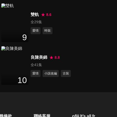
14
分鐘
雙軌
8.6
第21集
全29集
15
分鐘
愛情
時裝
9
第22集
17
分鐘
良陳美錦
8.8
全41集
第23集
愛情
小說改編
古裝
10
18
分鐘
第24集
22
分鐘
務條款
聯絡客服
ofiii lt’s all free