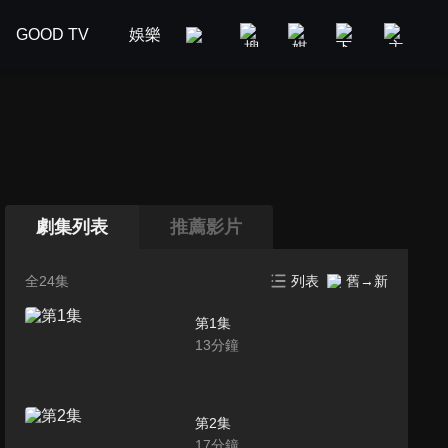
GOOD TV
娛樂
美食旅遊
新聞政論
汽車
劇集列表
推薦影片
全24集
列表
舊→新
第1集
13
分鐘
第2集
17
分鐘