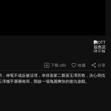
下載 ofiii
收藏
分享
切，伸冤不成反被活埋，幸得裴家二爺裴玉澤所救，決心尋找
玉澤攜手層層佈局，開啟一場瑰麗爽快的復仇遊戲。