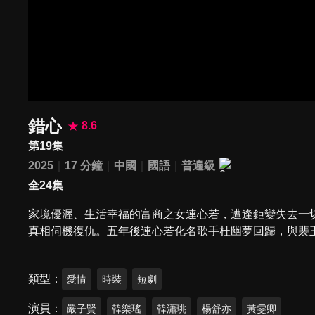
錯心
8.6
第19集
2025
17 分鐘
中國
國語
普遍級
全24集
家境優渥、生活幸福的富商之女連心若，遭逢鉅變失去一
真相伺機復仇。五年後連心若化名歌手杜幽夢回歸，與裴
類型
愛情
時裝
短劇
演員
嚴子賢
韓樂瑤
韓瀟珧
楊舒亦
黃雯卿