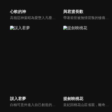
心軟的神
與君渡長歡
高嶺惡神葉昭為愛墮入凡塵，王國帝姬楚羲和身負雙生秘密，二人在恨海情天中雙強對抗。百年前後從一見鍾情到恨入骨髓，跨越輪回的純愛博弈在神人癡纏、家國大義中撕開真相。
帶著前世被無情背叛的慘痛記憶，許婉寧得以重生歸來。上一世她不僅被渣男丈夫與綠茶小三欺騙，親生骨肉更早已悲慘離世。這一世，許婉寧在復仇與守護的同時，命運讓她遇上了正在深入調查「紅鸩香」一案的裴珩。兩人從最初的幾番交鋒與試探，到逐漸揭開真相...
誤入君夢
提劍映桃花
白柚可意外進入自己創造的漫畫世界，成為女主。想要回到現實就必須讓患有恐女症的男主許澤羽愛上她。白柚可不得不追求許澤羽，卻漸漸對他動了真情，但事情遠沒那麼簡單，一場針對二人的血條宿命和陰謀悄然而至...
皇妃回桃花山莊省親，離奇薨于山莊桃花林中，流浪劍客燕十一有重大嫌疑。負責保護皇妃的寒刀下令封鎖桃花山莊，嚴禁任何人出入。隨著調查的深入，桃花山莊的秘密被逐漸揭開，真相也更加撲朔迷離...