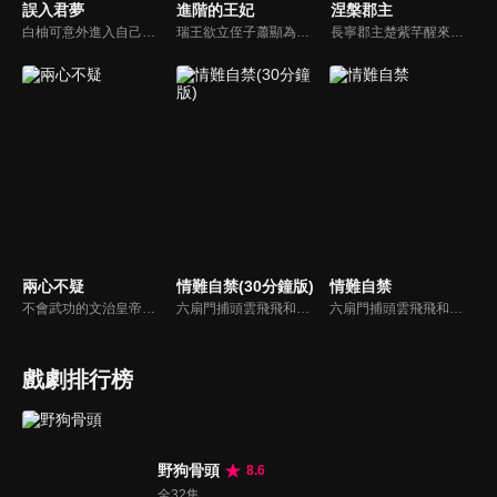
誤入君夢
進階的王妃
涅槃郡主
白柚可意外進入自己創造的漫畫世界，成為女主。想要回到現實就必須讓患有恐女症的男主許澤羽愛上她。白柚可不得不追求許澤羽，卻漸漸對他動了真情，但事情遠沒那麼簡單，一場針對二人的血條宿命和陰謀悄然而至...
瑞王欲立侄子蕭顯為嗣，蕭顯卻深愛農女林紅兒。權勢豪紳徐知禮設局，令紅兒家破人亡，女兒徐紫宜冒名入府。毀容重生的紅兒化名洪琳琅潛入王府，以琴師之姿展開復仇。她與徐紫宜明爭暗鬥，真相逐步揭曉。最終，權謀敗落，紅兒攜手申屠羽遠走江湖。
長寧郡主楚紫芊醒來時，竟變成了林尚書之女林嫣，坐在嫁給七皇子趙擎的婚轎上。世人皆認為七皇子與長寧郡主青梅竹馬，不曾想楚紫芊竟稱七皇子不僅拒婚羞辱她，還將她毒殺。老天給了這次機會，楚紫芊定會用林嫣的身份進行復仇。
兩心不疑
情難自禁(30分鐘版)
情難自禁
不會武功的文治皇帝蕭錦昀與武將皇后徐鈺，因意外互換了身體。在扮演對方身份的過程中，解開了誤會，學會了愛與信任。在皇后體內的皇上看着後宮妃嬪及太后對不受寵的皇后冷嘲熱諷，歷經算計陷害，才知道曾經的皇后過的多麼辛苦。而同樣，處於皇上體內的皇后也終於明白為什麼皇上對自己的家族保有猜疑。
六扇門捕頭雲飛飛和乾坤幫位高權重的顧臨淵，二人是水火不容的死對頭，然而揭開神秘面紗後，彼此竟是分別多年刻骨銘心的戀人，於是兩人再次情難自禁，隨著兩人的破鏡重圓，當年塵封的謎團也逐漸被解開…
六扇門捕頭雲飛飛和乾坤幫位高權重的顧臨淵，二人是水火不容的死對頭，然而揭開神秘面紗後，彼此竟是分別多年刻骨銘心的戀人，於是兩人再次情難自禁，隨著兩人的破鏡重圓，當年塵封的謎團也逐漸被解開…
戲劇排行榜
野狗骨頭
8.6
全32集