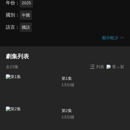
年份
2025
國別
中國
語言
國語
顯示較少
劇集列表
全23集
列表
舊→新
第1集
13
分鐘
第2集
13
分鐘