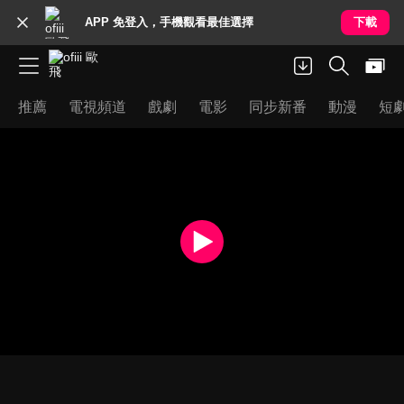
APP 免登入，手機觀看最佳選擇
下載
推薦
電視頻道
戲劇
電影
同步新番
動漫
短