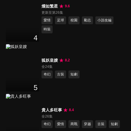
燦如繁星
9.6
更新至第26集
愛情
足球
校園
勵志
小說改編
時裝
4
狐妖皇嫂
8.2
全24集
奇幻
古裝
短劇
5
貴人多旺事
8.4
全26集
奇幻
愛情
商戰
穿越
古裝
短劇