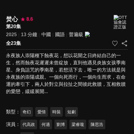
焚心
8.6
第20集
2025
13 分鐘
中國
國語
普遍級
全23集
永夜族人崇陽種下蝕夜花，想以花開之日終結自己的一
生，然而蝕夜花遲遲未曾綻放，直到他遇見炎族女孩季南
星。身負詛咒的季南星，若想活下去，唯一的方法就是與
永夜族的崇陽成親。一個向死而行，一個向生而求，在命
運的牽引下，兩人於對立與拉扯之間彼此救贖，互相救贖
的愛戀，緩緩展開...
類型
奇幻
愛情
時裝
短劇
演員
代高政
何適
劉博
梁睿瓏
陳思浩