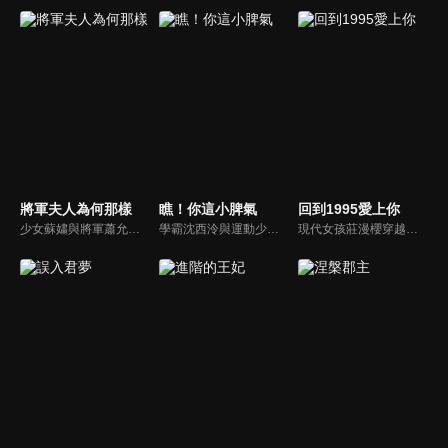
將軍夫人為何那樣
瞧！你這小脾氣
回到1995愛上你
少女蘇嫿與將軍蕭允私奔相戀，卻遭姐姐陷害，被二少蕭燁姦污活埋。蘇嫿重生化身花魁青煙，與蕭允交易成婚進入蕭府復仇。一路披荊斬棘營救同被迫害的姐妹，終讓蕭家受到懲罰，最終恢復身份與蕭允相認團聚。
學霸沈西泠與運動少女蘇曉曉意外加入了號稱「幫助學生解決各種困難」的失學社，在一次次校園事件中，兩人情感從互相看不順眼到彼此產生好感逐漸深入，同時也結識了歐美、景溪、費天等許多好朋友。然而就在兩人關係逐漸明朗時，一個巨大的陰謀卻在校園角落裡悄然而生。
現代女孩莊漫櫻穿越回1995年，為了改變母親的悲慘命運，她利用現代技巧制霸職場，腳踹渣男，卻意外與冷面舅舅產生感情糾葛。