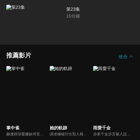
第23集
15
分鐘
推薦影片
收合
掌中雀
她的軌跡
雨愛千金
赫連錚深愛繼妹何安然，卻目睹何父囚禁母親致死。五年後赫連錚以督軍身份回歸，他抓捕繼父強娶繼妹為母親復仇。陌雨棠兒時與赫連錚相依為命，卻因赫連錚而瘸了一條腿，多年後重聚，陌雨棠絕美戲妝之後卻藏著刺骨恨意...
講述極端付出型人格舒妍放棄家庭失業後，經歷了一系列悲慘的生活變故，清醒後她一步步重拾自我，親手逆轉了自己不幸的命運，並與沈惟舟真心相愛的故事。
步家千金步言被人設計與拳手何雨辰激情一夜後消失不見，六年後帶著一對龍鳳胎歸來，遇上因打假拳風波而頹廢的何雨辰。為給兒子配型臍帶血，步言決定利用何雨辰，兩人契約結婚假戲真做，攜手揭開過往黑暗真相...