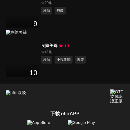
全29集
愛情
時裝
9
良陳美錦
8.8
全41集
愛情
小說改編
古裝
10
下載 ofiii APP