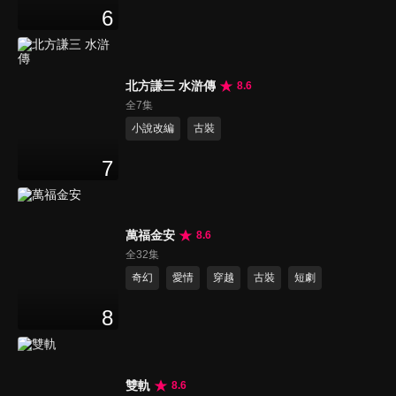
6
北方謙三 水滸傳
8.6
全7集
小說改編
古裝
7
萬福金安
8.6
全32集
奇幻
愛情
穿越
古裝
短劇
8
雙軌
8.6