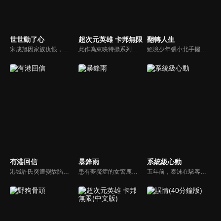
世世動了心
超次元英雄 卡邦無限
翻轉人生
宋成旭因家族仇恨，多次阻撓令貝勒的幸福，卻在因果循環下反噬自身；直至第三世，令貝勒選擇放下前嫌，與杜昕玫締結良緣，才讓跨越百年的因果走向圓滿。
此作為東映特攝系列《超次元英雄譚（PROJECT R.E.D.）》的首部作品，故事概念則源於1982年的特攝作品《宇宙刑事卡邦》。銀河聯邦員警的搜查官弩城憐慈，雖然是宇宙中唯一能自稱“宇宙刑事卡邦”的卡邦·無限，卻被分配到邊緣部門資料課。他真正的目的，其實是跨越次元調查情感能量電池的犯罪。
絕境少年張小北手握命運之匙，與頂級富二代盛元州互換人生！逆襲暴富護家人、揪出害姐姐的真凶，兩少年雙向救贖治癒彼此，限時30天抉擇中充滿人性考驗，最終二人聯手揭秘豪門陰謀，向幕後黑手硬核復仇！
有港回信
暴鋒雨
系統級心動
港城許氏突遭變故陷入絕境，養女許晚信求助婚約對象沈灝，反被沈家父子要脅。緊急關頭，沈家小叔沈顧以沈氏大股東身份歸來，並與許晚信簽訂契約婚姻助其應對危機，許家爺爺在看到許晚信和沈顧後，驚覺二人酷似當年的救國情侶林書意與沈故，在他們的相互扶持中，前世未盡的緣分也被緩緩揭開的故事。
患有夢魘症的女警鹿一多年來堅持暗中追查父親重傷昏迷的真相，意外結識了高冷女警林深，二人攜手破獲一系列離奇命案，情誼日漸深厚的同時，鹿一發現林深似與父親舊案有著千絲萬縷的關聯...
五年前，秦沫在駭客挑戰賽中與蕭氏集團技術負責人蕭南禹交鋒，二人陰差陽錯下秦沫懷了龍鳳胎。五年後，蕭氏內部權力鬥爭升級，唯一知道孩子身世的蕭老爺子，因自己時日無多與秦沫攤牌，要求她證明撫養能力。之後秦沫化名加入蕭氏，與蕭南禹再次相遇。二人從試探到欣賞，情感漸生。