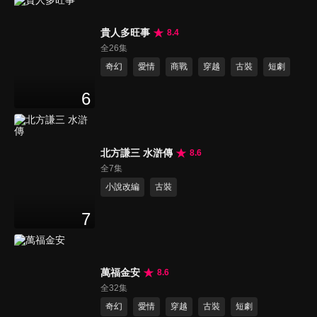
貴人多旺事
8.4
全26集
奇幻
愛情
商戰
穿越
古裝
短劇
6
北方謙三 水滸傳
8.6
全7集
小說改編
古裝
7
萬福金安
8.6
全32集
奇幻
愛情
穿越
古裝
短劇