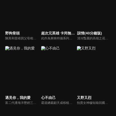
野狗骨頭
超次元英雄 卡邦無限(中文版)
誤情(40分鐘版)
陳異和苗靖因父母相識而結緣，起初陳異對苗靖有著很深的敵意，直到一次受傷，苗靖的善良讓兩人關係開始轉變。然而好景不常，隨著陳父去世、苗母消失，兩個孩子卻不得不相依為命，異樣的情愫也隨著時間滋長。當苗靖終於認清感情，準備向陳異告白，陳異卻突然捲入一起縱火案，一切都突然變了調...
此作為東映特攝系列《超次元英雄譚（PROJECT R.E.D.）》的首部作品，故事概念則源於1982年的特攝作品《宇宙刑事卡邦》。銀河聯邦員警的搜查官弩城憐慈，雖然是宇宙中唯一能自稱“宇宙刑事卡邦”的卡邦·無限，卻被分配到邊緣部門資料課。他真正的目的，其實是跨越次元調查情感能量電池的犯罪。
清冷豔麗的高嶺之花江時淺在遭受霸淩、暴力等一系列事件後，華麗蛻變逆襲歸來，用一場精心策劃強勢開啟自己的復仇之路，最終收穫內心救贖與愛情的故事。
遇見你，我的愛
心不由己
又野又烈
富二代潘海洋歷經三次失敗婚姻，認為金錢阻礙愛情。唯第一任妻子陸雪怡真心待他。好友伊軒勸他隱藏身份。他在酒吧對芭蕾舞演員韓夢瑤一見鍾情。便化身業務經理與她相戀。熱戀中潘海洋決定娶韓夢瑤，卻在婚前發現韓夢瑤三年前曾是自己公司員工，進而揭開伊軒與韓夢瑤為還債設局圖謀他財產的陰謀...
霸道總裁顧天成移植心臟後竟然愛上了職場對頭秘書林嘉琪，兩人逐漸在工作生活中意識到對方的心意，朝著共同的目標並肩作戰。
拍賣女神穆知瑜回國與繼母奪產，與神祕保鏢沈既白協議訂婚。兩人意外揭開身世翻轉：沈為穆家真繼承人，穆則是被換掉的孤女。面對繼母的偽畫陰謀與綁架，兩人智計合盟，沈更以神祕畫師身份深情守護。最終惡人伏法，兩人在反轉與博弈中假戲真做，攜手守護正義與真愛。