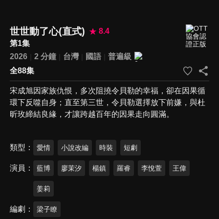
世世動了心(直式)
8.4
第1集
2026
2 分鐘
台灣
國語
普遍級
全88集
宋成旭因家族仇恨，多次阻撓令貝勒的幸福，卻在因果循
環下反噬自身；直至第三世，令貝勒選擇放下前嫌，與杜
昕玫締結良緣，才讓跨越百年的因果走向圓滿。
類型
愛情
小說改編
時裝
短劇
演員
藍博
廖茉汐
楊鎮
羅睿
李悅萱
王偉
姜莉
編劇
梁子瞭