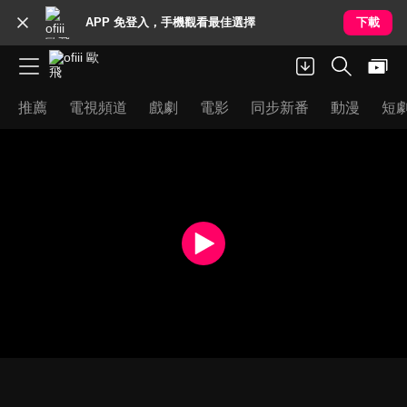
APP 免登入，手機觀看最佳選擇
下載
推薦
電視頻道
戲劇
電影
同步新番
動漫
短