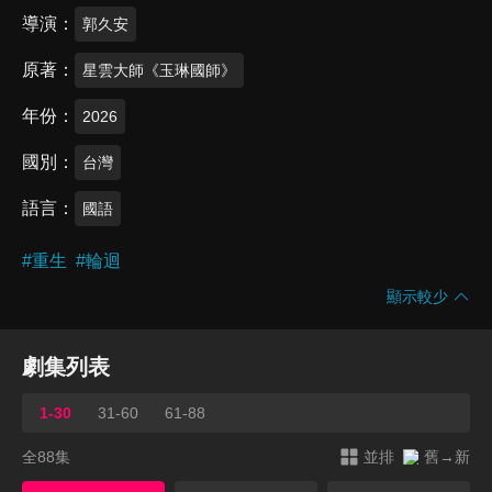
導演
郭久安
原著
星雲大師《玉琳國師》
年份
2026
國別
台灣
語言
國語
#
重生
#
輪迴
顯示較少
劇集列表
1-30
31-60
61-88
全88集
並排
舊→新