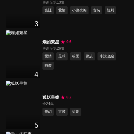
更新至第13集
宮廷
愛情
小說改編
古裝
短劇
3
燦如繁星
9.6
更新至第26集
愛情
足球
校園
勵志
小說改編
時裝
4
狐妖皇嫂
8.2
全24集
奇幻
古裝
短劇
5