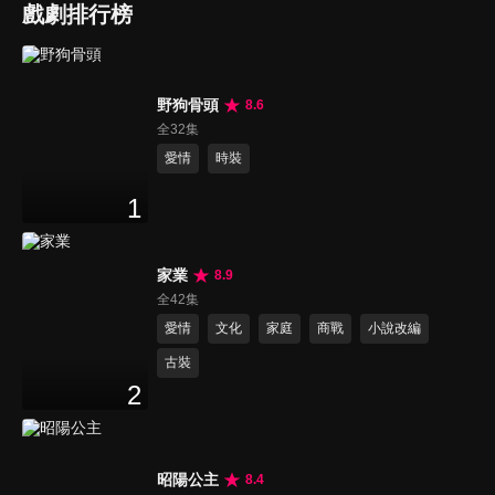
戲劇排行榜
野狗骨頭
8.6
全32集
愛情
時裝
1
家業
8.9
全42集
愛情
文化
家庭
商戰
小說改編
古裝
2
昭陽公主
8.4