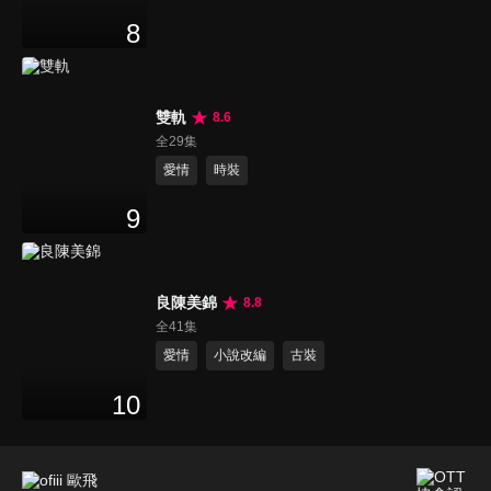
8
雙軌
8.6
全29集
愛情
時裝
9
良陳美錦
8.8
全41集
愛情
小說改編
古裝
10