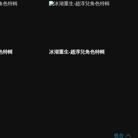
色特輯
冰湖重生-趙淳兒角色特輯
收合