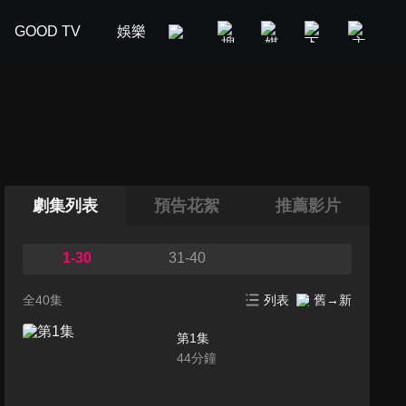
GOOD TV
娛樂
美食旅遊
新聞政論
汽車
劇集列表
預告花絮
推薦影片
1-30
31-40
全40集
列表
舊→新
第1集
44
分鐘