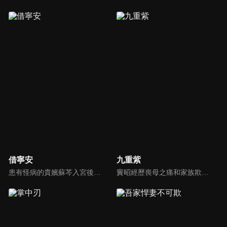
借寧安
九重紫
患有怪病的貴嬪蘇芩入宮後，遭遇黑衣人劫持，以成婚為交換條件，被迫與寧安王陸寰達成「弒君」的約定。在經歷生死風波中，二人感情逐漸升溫…
竇昭經歷喪母之痛和家族欺凌，在大雨之夜與宋墨在田莊相逢，用自己的智慧幫其保下平寇有功的定國公一脈遺孤，命運也將兩人緊緊相連。宋墨深陷家變謎團，竇昭則在繼母的破壞下遭遇換親流言，他們在困境中選擇成親結盟，攜手合作共度難關，也從相互猜忌逐漸相知相惜。