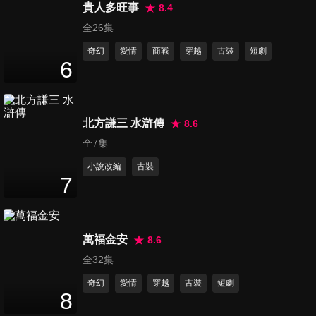
41
分鐘
貴人多旺事
8.4
全26集
奇幻
愛情
商戰
穿越
古裝
短劇
第16集
6
41
分鐘
北方謙三 水滸傳
8.6
第17集
37
分鐘
全7集
小說改編
古裝
7
第18集
42
分鐘
萬福金安
8.6
全32集
第19集
奇幻
愛情
穿越
古裝
短劇
41
分鐘
8