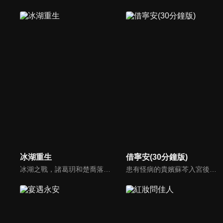
冰湖重生
借寧安(30分鐘版)
冰湖之戰，諸葛玥和楚喬落入冰湖，楚喬被燕洵所救，得知諸葛玥已死，她尋機刺殺燕洵，為諸葛玥報仇。楚喬在卞唐幾次三番受到一位神秘男子的幫助，她有種似曾相識的感覺，不禁懷疑諸葛玥還活著。燕洵變本加厲，掀起四國紛亂。最終，楚喬能否平定天下並再與諸葛玥重聚？
患有怪病的貴嬪蘇芩入宮後，遭遇黑衣人劫持，以成婚為交換條件，被迫與寧安王陸寰達成「弒君」的約定。在經歷生死風波中，二人感情逐漸升溫…