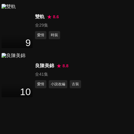
第20集
45
分鐘
雙軌
8.6
全29集
愛情
時裝
第21集
9
45
分鐘
良陳美錦
8.8
第22集
全41集
37
分鐘
愛情
小說改編
古裝
10
第23集
41
分鐘
第24集