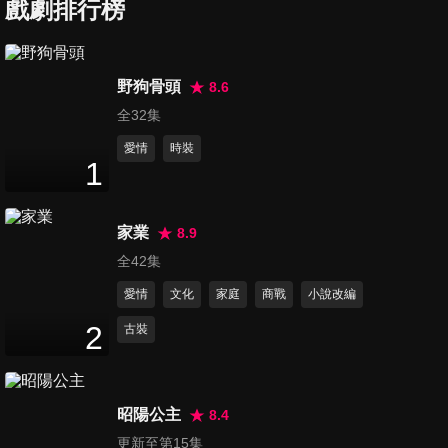
戲劇排行榜
第7集
野狗骨頭
8.6
41
分鐘
全32集
愛情
時裝
1
第8集
42
分鐘
家業
8.9
全42集
第9集
愛情
文化
家庭
商戰
小說改編
42
分鐘
2
古裝
第10集
42
分鐘
昭陽公主
8.4
更新至第15集