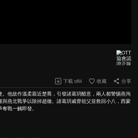
下載 ofiii
收藏
分享
使。他故作溫柔親近楚喬，引發諸葛玥醋意，兩人都警惕燕洵
雍與燕北戰爭以除掉趙徹。諸葛玥威脅祖父並救回小八，西蒙
爭奪戰一觸即發。