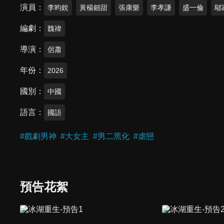
演員
李昀銳
黃楊鈿甜
張康樂
李孝謙
盛一倫
鄔
編劇
魏禕
導演
侶蕭
年份
2026
國別
中國
語言
國語
#
戲劇男神
#
大女主
#
男二黑化
#
虐戀
預告花絮