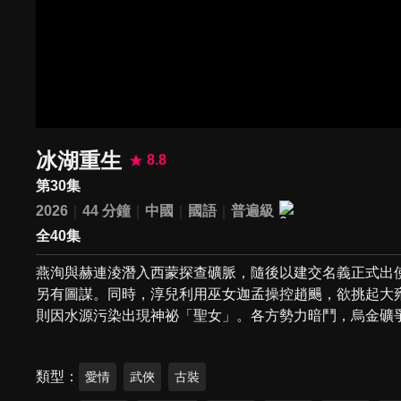
冰湖重生
8.8
第30集
2026
44 分鐘
中國
國語
普遍級
全40集
燕洵與赫連淩潛入西蒙探查礦脈，隨後以建交名義正式出
另有圖謀。同時，淳兒利用巫女迦孟操控趙颺，欲挑起大
則因水源污染出現神祕「聖女」。各方勢力暗鬥，烏金礦
類型
愛情
武俠
古裝