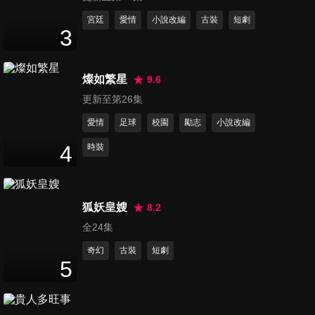
第11集
宮廷
愛情
小說改編
古裝
短劇
3
42
分鐘
燦如繁星
9.6
第12集
更新至第26集
42
分鐘
愛情
足球
校園
勵志
小說改編
4
時裝
第13集
41
分鐘
狐妖皇嫂
8.2
全24集
第14集
40
分鐘
奇幻
古裝
短劇
5
第15集