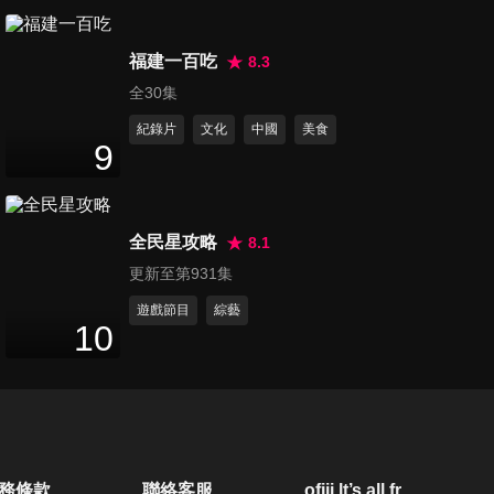
福建一百吃
8.3
全30集
紀錄片
文化
中國
美食
9
第116集 ㄍㄢˋ
第117集 抓蟑螂
第123集 婆媳關
那個阿嬤
小撇步
係維繫法
1
分鐘
2
分鐘
1
分鐘
全民星攻略
8.1
更新至第931集
遊戲節目
綜藝
10
務條款
聯絡客服
ofiii lt’s all free
第124集 先救媽
第125集 杜拜巧
第126集 去坐高