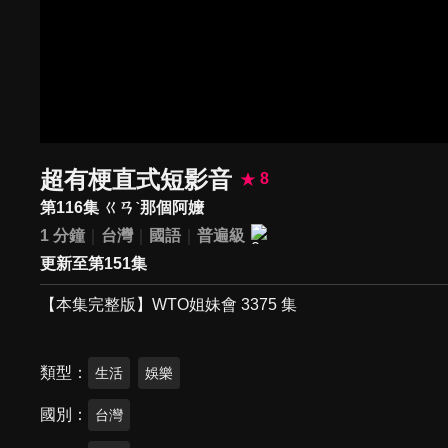
超有梗直式短影音
8
第116集 ㄍㄢˋ那個阿嬤
1 分鐘
台灣
國語
普遍級
更新至第151集
【本集完整版】WTO姐妹會 3375 集
類型
生活
娛樂
國別
台灣