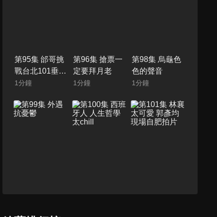
第95集 邰哥挑
第96集 搶票一
第98集 烏龜色
戰台北101垂直
定要拜月老
色的聲音
馬拉松
1
分鐘
1
分鐘
1
分鐘
第99集 外遇抗
第100集 西班牙
第101集 林襄太