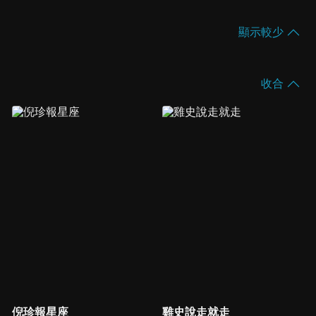
顯示較少
收合
倪珍報星座
雞史說走就走