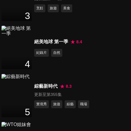
烹飪
旅遊
美食
3
第105集 上班一
第106集 過年給
第107集 壽司都
絕美地球 第一季
8.4
定要來一杯
婆婆紅包 包太
吃錯了 吃壽司
紀錄片
自然
少反被唸
正確的方法
1
分鐘
1
分鐘
2
分鐘
4
綜藝新時代
8.3
更新至第355集
實境秀
旅遊
綜藝
職場
5
第110集 打工要
第111集 鍵盤教
第112集 腳架型