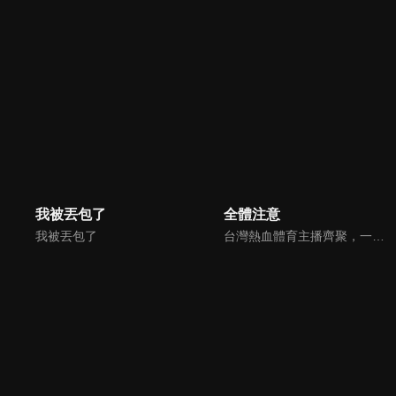
我被丟包了
全體注意
我被丟包了
台灣熱血體育主播齊聚，一同聊聊體壇關注話題！