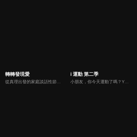
轉轉發現愛
i 運動 第二季
從真理出發的家庭談話性節目，針對現代婚姻家庭議題讓您輕鬆掌握關注方向。
小朋友，你今天運動了嗎？YOYO TV 的哥哥姐姐將前進到台灣各個小學帶領小朋友一起做運動。