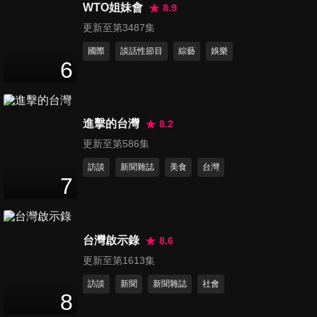
WTO姐妹會
8.9
用套子
練惹怒陳傑憲
血統
1
分鐘
1
分鐘
1
分鐘
更新至第3487集
國際
談話性節目
綜藝
娛樂
6
進擊的台灣
8.2
更新至第586集
訪談
新聞雜誌
美食
台灣
7
第113集 AA制
第114集 真．腳
第115集 草仔粿
人間清醒
底按摩
=鼻屎？！
台灣啟示錄
1
分鐘
2
分鐘
1
分鐘
8.6
更新至第1613集
訪談
新聞
新聞雜誌
社會
8