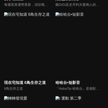
每週星座運勢更新，倪珍報你知下週最新的星座運勢分析。
聽GiGi及史丹利夫妻兩人的有趣對話和故事，讓一成不變的生活，多一些笑聲！
現在宅知道 6鳥生存之道
哈哈台•短影音
6鳥生存之道
「HahaTai 哈哈台」是個影音創作團隊，拍各種有趣的節目！目前節目有「哈哈台街訪」、「哈哈台在地體驗」、「哈哈台地陪」、「哈哈台租屋大調查」、還有各種特別企劃。