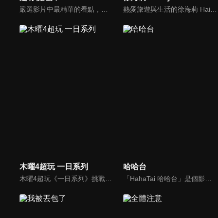
嚴選影片中最精華的看點，各種好笑的、新奇的、有趣的片段！
熱愛旅遊與生活的徐海莉 Hailey，以活潑自然的風格分享旅遊體驗、美食探索、住宿開箱與生活好物。一起發現生活中的小確幸，體驗滿滿元氣與真實感的日常分享吧！
木曜4超玩 一日系列
哈哈台
木曜4超玩《一日系列》挑戰365行！阿公邰智源帶領你體驗各行各業！透過實際體驗台灣各行各業工作內容，讓民眾瞭解其背後專業和辛苦。
「HahaTai 哈哈台」是個影音創作團隊，拍各種有趣的節目！目前節目有「哈哈台街訪」、「哈哈台在地體驗」、「哈哈台地陪」、「哈哈台租屋大調查」、還有各種特別企劃。