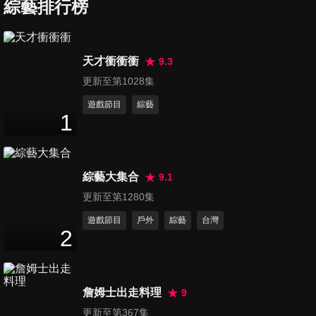
憂鬱
人 人生哲學太
可愛 郭彥均現
綜藝排行榜
chill
場自肥拍片
1
分鐘
1
分鐘
1
分鐘
天才衝衝衝
9.3
更新至第1028集
遊戲節目
綜藝
1
綜藝大集合
9.1
更新至第1280集
第102集 標註你
第103集 太崩潰
第104集 再嫌都
那個沒事就在
籃籃現場嚇哭
不准拿
遊戲節目
戶外
綜藝
台灣
接歌的朋友
1
分鐘
2
分鐘
1
分鐘
2
詹姆士出走料理
9
更新至第367集