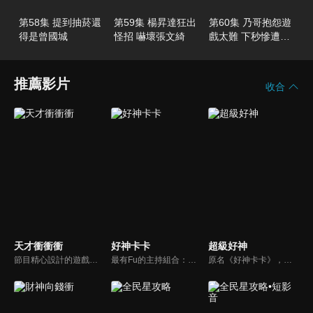
第58集 提到抽菸還
第59集 楊昇達狂出
第60集 乃哥抱怨遊
得是曾國城
怪招 嚇壞張文綺
戲太難 下秒慘遭打
臉
推薦影片
收合
天才衝衝衝
好神卡卡
超級好神
節目精心設計的遊戲內容，包括深受觀眾喜愛並且火紅於各大專院校的【TEMPO系列】，考驗藝人用肢體表達能力以及聯想能力的【你是WORD演】、【會演是英雄】，考驗英文程度的【EAR傳耳ABC】，超簡單、超爆笑的【看你怎麼說】，以及考驗藝人反應、機智以及隊友默契的【不可能的默契】等單元，逗趣又爆笑！
最有Fu的主持組合：「A咖天王」徐乃麟+「好神天心」朱芯儀+「真理大學校花」洪棠+「台大獸醫碩士」LYDIA。遊戲的層層關卡，來賓必須要和主持人比反應，比記憶，比機智，比膽識，幸運女神的眷顧與遠離永遠都是個未知數！
原名《好神卡卡》，後改名為《超級好神》，是一檔益智類綜藝節目，由「A咖天王」徐乃麟搭配黃鐙輝主持。「好神智慧王」、「好神記憶王」、「誰是爆點王」、「好神送好禮」四個單元，讓來賓一較高下。比反應，比記憶，比機智，比膽識，幸運女神的眷顧與遠離永遠都是個未知數！