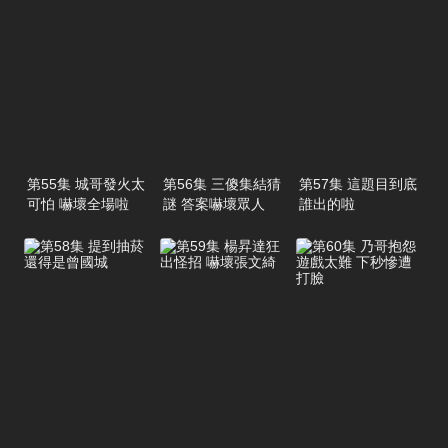
第55集 城哥發火太
第56集 三傻集結猜
第57集 這題目到底
可怕 嚇壞全場啦
謎 答案嚇壞眾人
誰出的啦