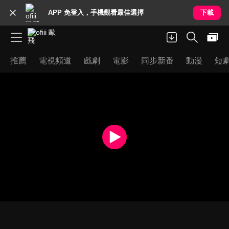
APP 免登入，手機觀看最佳選擇
下載
推薦
電視頻道
戲劇
電影
同步新番
動漫
短