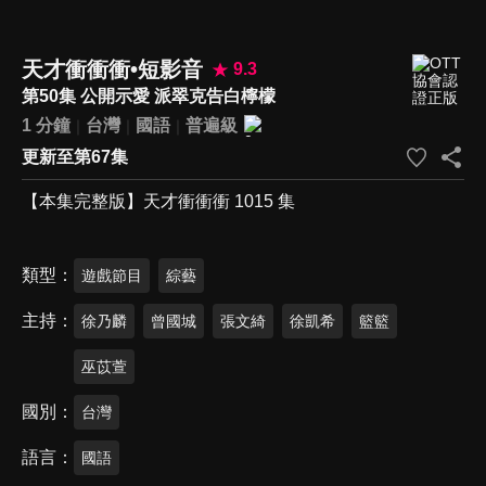
天才衝衝衝•短影音
9.3
第50集 公開示愛 派翠克告白檸檬
1 分鐘
台灣
國語
普遍級
更新至第67集
【本集完整版】天才衝衝衝 1015 集
類型
遊戲節目
綜藝
主持
徐乃麟
曾國城
張文綺
徐凱希
籃籃
巫苡萱
國別
台灣
語言
國語