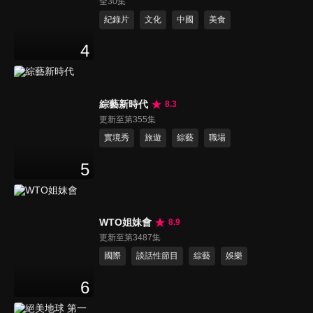
全30集
紀錄片
文化
中國
美食
4
綜藝新時代
8.3
更新至第355集
實境秀
旅遊
綜藝
職場
5
WTO姐妹會
8.9
更新至第3487集
國際
談話性節目
綜藝
娛樂
6