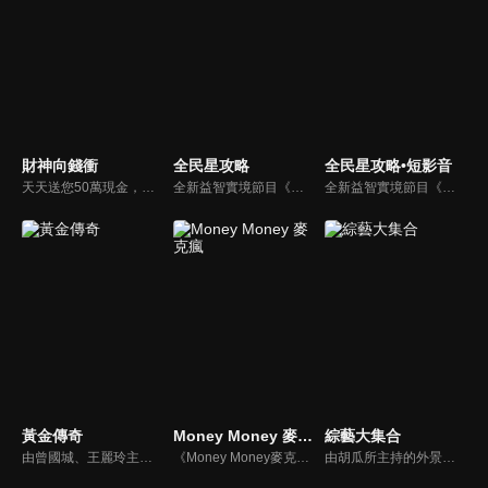
財神向錢衝
全民星攻略
全民星攻略•短影音
天天送您50萬現金，還有汽車大獎！不考智力、體力，挑戰家人、同事、同學、朋友互相了解的成渡和共同生活經驗。快來參加《財神向前衝》大獎通通送給您。
全新益智實境節目《全民星攻略》，由館長曾國城擔任把關者，考驗著每個來挑戰九宮格益智遊戲藝人明星。想要攻略九宮格關卡，透過創意聯想、邏輯推理、理想分析，才有機會獲取智慧星幣，帶走夢幻大獎。
全新益智實境節目《全民星攻略》，由館長曾國城擔任把關者，考驗著每個來挑戰九宮格益智遊戲藝人明星。想要攻略九宮格關卡，透過創意聯想、邏輯推理、理想分析，才有機會獲取智慧星幣，帶走夢幻大獎。
黃金傳奇
Money Money 麥克瘋
綜藝大集合
由曾國城、王麗玲主持，許多人記憶中的經典外景綜藝節目之一。每次闖關成功的隊伍，可獲得藏寶圖；拼湊出完整藏寶圖者，可憑著藏寶圖提示至寶箱放置處；最後以正確寶箱之正確答案鑰匙開啟成功者，除隊長本身外的每位參賽者，即可獲得價值新台幣5萬元之黃金金牌。
《Money Money麥克瘋》節目強調不比音準、不比音色，也不比外型、外貌、氣質、長相等如何，只強調只要歌詞記得牢，就可以參加比賽。
由胡瓜所主持的外景綜藝節目，秉持著「幸福好運到，獎金送夠夠」的精神，和眾多藝人與鄉親同樂玩遊戲拿獎金，介紹各地的人文、美食、特產等，提供豐富多元的內容，不間斷的笑料，讓您忘卻一切煩惱、開懷大笑。