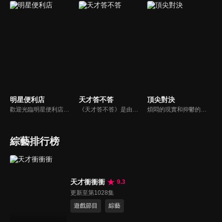
明星便利店
天才答不答
頂尖對決
歡迎光臨明星便利店！你覺得便利店裡面有什麼？關東煮？茶葉蛋？還是讓你尖叫的大明星？一家擁有明星的便利店，到底有多稀奇，你會不會想要光臨呢？
《天才答不答》是由吳宗憲和吳怡霈共同主持的益智節目。節目設立高額的獎金來考驗藝人們真實的人性，同時將題目立體化，讓你身歷其境去冒險答題。更有哪些出乎意料的處罰，讓藝人羞愧的不想再答錯！一個最接近「人性」與「真實」的益智節目，現在就讓吳宗憲帶你輕鬆玩轉知識。
煩悶的現實和抑鬱的社會，你需要的就是笑、大聲笑、開口笑，《頂尖對決》就要你笑到落ㄟ骸，最具綜藝實力的庹宗康，和喜感十足的納豆各自領軍對抗，藝人搞笑pk笑果十足，《頂尖對決》讓你忘掉一週煩惱！
綜藝排行榜
天才衝衝衝
9.3
更新至第1028集
遊戲節目
綜藝