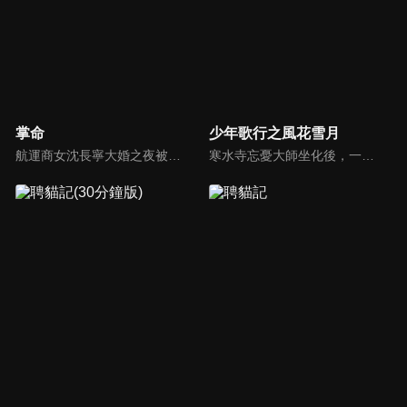
掌命
少年歌行之風花雪月
航運商女沈長寧大婚之夜被滅門沉江，卻奇蹟般重生為都督裴煜府中舞姬"夕顏"。背負血海深仇的她，以美色為餌、智謀為盾，步步為營，誓要揭開沈家冤案的真相。她與負責查案、權傾朝野的都督裴煜展開博弈，鬥智攻心。殊不知裴煜早已識破其身份，卻選擇暗中守護，甘願做她復仇利刃。
寒水寺忘憂大師坐化後，一口神秘的黃金棺材入世，掀起江湖紛爭。各方勢力針鋒相對，雷無桀、蕭瑟、唐蓮、司空千落、天女蕊等相繼捲入爭端，一場圍繞黃金棺材的故事即將上演，策馬江湖夢，倚劍踏歌行，黃金棺材的秘密，逐漸浮現...