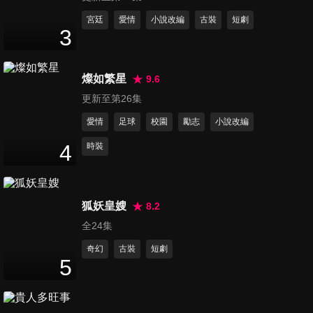
17
分鐘
宮廷
愛情
小說改編
古裝
短劇
3
第12集
15
分鐘
燦如繁星
9.6
更新至第26集
愛情
足球
校園
勵志
小說改編
第13集
19
分鐘
4
時裝
第14集
狐妖皇嫂
8.2
16
分鐘
全24集
奇幻
古裝
短劇
5
第15集
17
分鐘