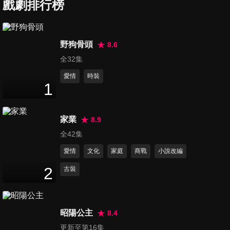
戲劇排行榜
第7集
14
分鐘
野狗骨頭
8.6
全32集
第8集
16
分鐘
愛情
時裝
1
第9集
家業
8.9
17
分鐘
全42集
愛情
文化
家庭
商戰
小說改編
第10集
2
古裝
17
分鐘
昭陽公主
8.4
第11集
更新至第16集