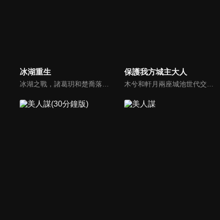
冰湖重生
保護我方城主大人
冰湖之戰，諸葛玥和楚喬落入冰湖，楚喬被燕洵所救，得知諸葛玥已死，她尋機刺殺燕洵，為諸葛玥報仇。楚喬在卞唐幾次三番受到一位神秘男子的幫助，她有種似曾相識的感覺，不禁懷疑諸葛玥還活著。燕洵變本加厲，掀起四國紛亂。最終，楚喬能否平定天下並再與諸葛玥重聚？
木兮和軒月兩座城池世代交惡，試圖吞併彼此。木兮城老城主只得一女葉昭南。老城主便秘密隱藏了女兒的性別，從小命昭南女扮男裝，即便繼承了城主，也始終以男兒身示人。一次意外，葉昭南墜崖，陰差陽錯，遇到了軒月城城主柳軒冥，從此開啟了一段奇妙的命運。