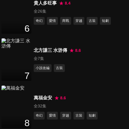
貴人多旺事
8.4
第16集
全26集
19
分鐘
奇幻
愛情
商戰
穿越
古裝
短劇
6
第17集
18
分鐘
北方謙三 水滸傳
8.6
全7集
第18集
小說改編
古裝
15
分鐘
7
第19集
萬福金安
8.6
18
分鐘
全32集
奇幻
愛情
穿越
古裝
短劇
8
第20集