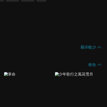
顯示較少
收合