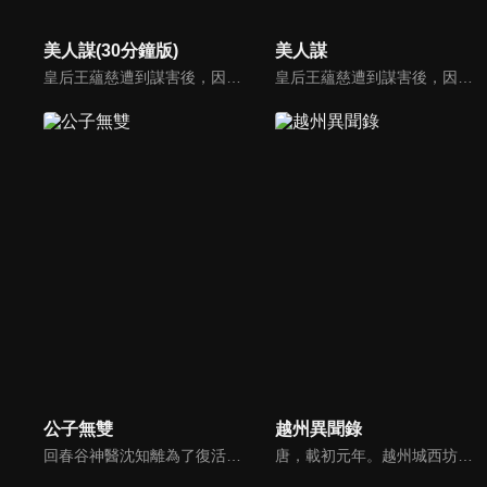
美人謀(30分鐘版)
美人謀
皇后王蘊慈遭到謀害後，因一塊上古玉佩而重生，換了個新身份，成為端王妃江錦璃。生辰變忌日，小叔變夫君。在誤以為端王爺為謀反而害死自己，決意復仇之際，又屢屢感受到“端王爺”對自己的關心和守護，於是看似兩個各懷心事的人從互相利用到付出真心...
皇后王蘊慈遭到謀害後，因一塊上古玉佩而重生，換了個新身份，成為端王妃江錦璃。生辰變忌日，小叔變夫君。在誤以為端王爺為謀反而害死自己，決意復仇之際，又屢屢感受到“端王爺”對自己的關心和守護，於是看似兩個各懷心事的人從互相利用到付出真心...
公子無雙
越州異聞錄
回春谷神醫沈知離為了復活師父出谷尋找藥引，卻意外和十二夜公子蘇沉澈綁定生死進入時間迴圈。沈知離把蘇沉澈帶在身邊，他們一起探明月宮，赴武林大會，闖南疆，經歷了一系列生死冒險。沈知離成功集齊藥引，卻發現背後另有陰謀，她與蘇沉澈聯手打破時間迴圈魔咒，成功阻止反派計畫。
唐，載初元年。越州城西坊出現一起好似招鬼儀式的詭異自殺案，越府少尹司文調查後發現死者是自己深愛過的女人——曾風靡一時的“花魁”柳招娣。從命案開始的七日起，棄嬰化作鬼魅山神進行了一場蓄謀已久的報復……