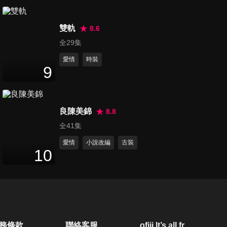
17
分鐘
雙軌
8.6
第21集
全29集
14
分鐘
愛情
時裝
9
第22集
17
分鐘
良陳美錦
8.8
全41集
第23集
愛情
小說改編
古裝
10
18
分鐘
第24集
18
分鐘
務條款
聯絡客服
ofiii lt’s all free