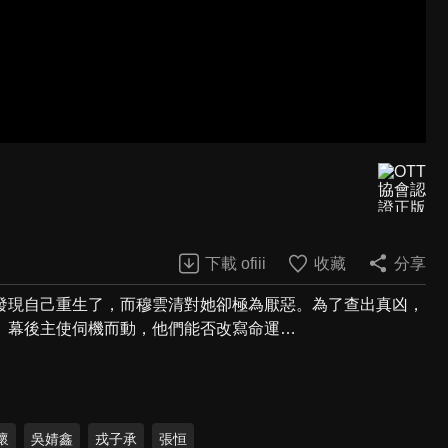
下載 ofiii
收藏
分享
發現自己重生了，而穆雲清對她卻極為厭惡。為了查出真凶，
。幕後主使伺機而動，他們能否改寫命運…
懷
吳婧鑫
戎子承
張恒