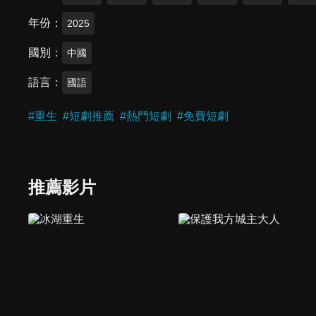
年份
2025
國別
中國
語言
國語
#
重生
#
短劇推薦
#
熱門短劇
#
免費短劇
推薦影片