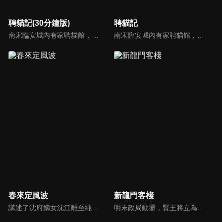
聘貓記(30分鐘版)
聘貓記
南宋臨安城內有家聘貓館，城中有需要狸奴的人家都會去店裡按流程聘貓回家。老闆娘張巧兒因為一樁大案結識了捕頭馬青山。隨著案情的深入，張巧兒的另一重身份被揭開，原來她竟是民間有名的“小賊貓”，也是馬青山一直追捕的物件。兩人在你追我逃間產生情愫，最終兩人一同揪出幕後兇手，並守護了臨安城。
南宋臨安城內有家聘貓館，城中有需要狸奴的人家都會去店裡按流程聘貓回家。老闆娘張巧兒因為一樁大案結識了捕頭馬青山。隨著案情的深入，張巧兒的另一重身份被揭開，原來她竟是民間有名的“小賊貓”，也是馬青山一直追捕的物件。兩人在你追我逃間產生情愫，最終兩人一同揪出幕後兇手，並守護了臨安城。
春來定風波
新龍門客棧
講述了沈府嫡女沈江離至純至善，成婚夜被設計與二少主陸景明有夫妻之實，還遭陷害禁足祠堂。分娩遇難被救後兒子焱焱卻有頑疾，藥只有陸家有，沈江離為救子重回陸府。她打臉刁難者，揭開當年被陷害的陰謀，也解開與陸景明的誤會，焱焱則神助攻兩人破鏡重圓。
明末政局動盪，賢王將立為太子，引來敬王與東廠曹少欽暗中謀害。錦衣衛周淮安護送英王遇伏，逃亡途中攜小王爺求助俠女邱莫言，並逃至龍門島。女掌櫃金鑲玉傾心周淮安，三人情義糾葛。最終周力挫奸黨、昭雪忠冤，成就開海開市大業，功成隱退，金鑲玉守候不渝。