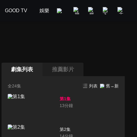
GOOD TV
娛樂
美食旅遊
新聞政論
汽車
劇集列表
推薦影片
全24集
列表
舊→新
第1集
13
分鐘
第2集
14
分鐘