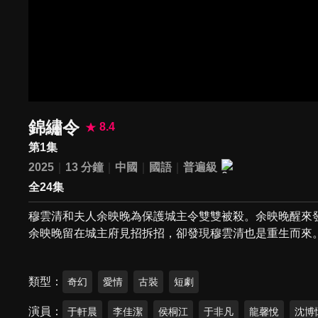
錦繡令
8.4
第1集
2025
13 分鐘
中國
國語
普遍級
全24集
穆雲清和夫人余映晚為保護城主令雙雙被殺。余映晚醒來
余映晚留在城主府見招拆招，卻發現穆雲清也是重生而來
類型
奇幻
愛情
古裝
短劇
演員
于軒晨
李佳潔
侯桐江
于非凡
龍馨悅
沈博