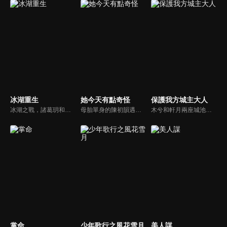
冰湖重生
她今天有點奇怪
保護我方城主大人
冰湖之戰，諸葛玥和楚喬落入冰湖，楚喬被燕洵所救，得知諸葛玥已死，她尋機刺殺燕洵，為諸葛玥報仇。楚喬在卞唐幾次三番受到一位神秘男子的幫助，她有種似曾相識的感覺，不禁懷疑諸葛玥還活著。燕洵變本加厲，掀起四國紛亂。最終，楚喬能否平定天下並再與諸葛玥重聚？
母胎單身的陳初韻遇上來自宇宙A0295星球的外星人柳千。柳千來地球的任務是為了糾正因為技術失誤導致的錯誤配對。為了幫助陳初韻擺脫的相親對象，柳千只好借用陳初韻身體，沒想到卻搞出了一堆烏龍...
木兮和軒月兩座城池世代交惡，試圖吞併彼此。木兮城老城主只得一女葉昭南。老城主便秘密隱藏了女兒的性別，從小命昭南女扮男裝，即便繼承了城主，也始終以男兒身示人。一次意外，葉昭南墜崖，陰差陽錯，遇到了軒月城城主柳軒冥，從此開啟了一段奇妙的命運。
掌命
少年歌行之風花雪月
美人謀