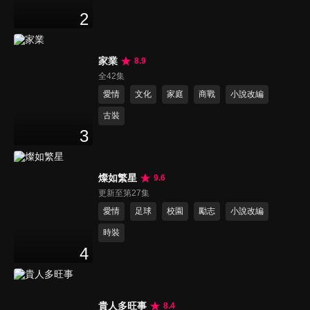
2
家業
8.9
全42集
愛情
文化
家庭
商戰
小說改編
古裝
3
燦如繁星
9.6
更新至第27集
愛情
足球
校園
勵志
小說改編
時裝
4
貴人多旺事
8.4