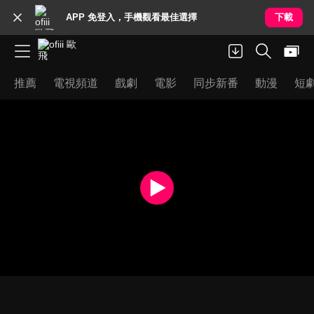
APP 免登入，手機觀看最佳選擇
下載
推薦
電視頻道
戲劇
電影
同步新番
動漫
短