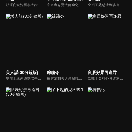
航運商女沈長寧大婚之夜被滅門沉江，卻奇蹟般重生為都督裴煜府中舞姬"夕顏"。背負血海深仇的她，以美色為餌、智謀為盾，步步為營，誓要揭開沈家冤案的真相。她與負責查案、權傾朝野的都督裴煜展開博弈，鬥智攻心。殊不知裴煜早已識破其身份，卻選擇暗中守護，甘願做她復仇利刃。
寒水寺忘憂大師坐化後，一口神秘的黃金棺材入世，掀起江湖紛爭。各方勢力針鋒相對，雷無桀、蕭瑟、唐蓮、司空千落、天女蕊等相繼捲入爭端，一場圍繞黃金棺材的故事即將上演，策馬江湖夢，倚劍踏歌行，黃金棺材的秘密，逐漸浮現...
皇后王蘊慈遭到謀害後，因一塊上古玉佩而重生，換了個新身份，成為端王妃江錦璃。生辰變忌日，小叔變夫君。在誤以為端王爺為謀反而害死自己，決意復仇之際，又屢屢感受到“端王爺”對自己的關心和守護，於是看似兩個各懷心事的人從互相利用到付出真心...
美人謀(30分鐘版)
錦繡令
良辰好景再逢君
皇后王蘊慈遭到謀害後，因一塊上古玉佩而重生，換了個新身份，成為端王妃江錦璃。生辰變忌日，小叔變夫君。在誤以為端王爺為謀反而害死自己，決意復仇之際，又屢屢感受到“端王爺”對自己的關心和守護，於是看似兩個各懷心事的人從互相利用到付出真心...
穆雲清和夫人余映晚為保護城主令雙雙被殺。余映晚醒來發現自己重生了，而穆雲清對她卻極為厭惡。為了查出真凶，余映晚留在城主府見招拆招，卻發現穆雲清也是重生而來。幕後主使伺機而動，他們能否改寫命運…
落魄千金杜心月遭遇家庭變故後，獨立經營家中酒館的同時，也不停追查父親離奇死亡的真相。最終與愛人蘇星落攜手，除掉了危害百姓的幕後真凶，守護了家園。