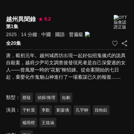
越州異聞錄
8.2
第1集
2025
14 分鐘
中國
國語
普遍級
全20集
唐，載初元年。越州城西坊出現一起好似招鬼儀式的詭異
自殺案，越府少尹司文調查後發現死者是自己深愛過的女
人——曾風靡一時的“花魁”柳招娣。從命案開始的七日
起，棄嬰化作鬼魅山神進行了一場蓄謀已久的報復……
類型
懸疑
偵探/推理
短劇
演員
于軒晨
李歡
劉宴僑
孔宇翀
段秋鈺
楊雨橙
王筱涵