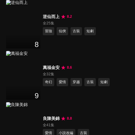
逆仙而上
8.2
全25集
冒險
仙俠
古裝
短劇
8
萬福金安
8.6
全32集
奇幻
愛情
穿越
古裝
短劇
9
良陳美錦
8.8
全41集
愛情
小說改編
古裝