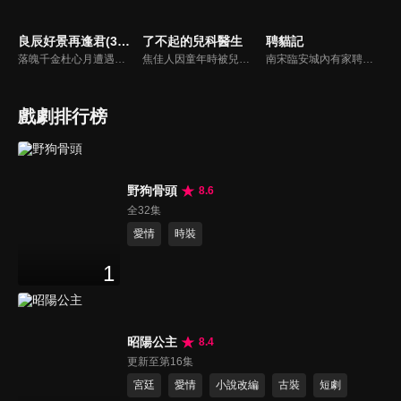
良辰好景再逢君(30分鐘版)
了不起的兒科醫生
聘貓記
落魄千金杜心月遭遇家庭變故後，獨立經營家中酒館的同時，也不停追查父親離奇死亡的真相。最終與愛人蘇星落攜手，除掉了危害百姓的幕後真凶，守護了家園。
焦佳人因童年時被兒科醫生谷立峯救過一命，從此立下當兒科醫生的畢生志願。長大後順利進入精英雲集的童馨醫院，焦佳人和並肩作戰的同事鄧子昂、谷佳人、王航等經歷了重重的考驗，不僅要在臨牀一線與病魔做鬥爭，還要面對生活中的種種困境。最後，他們迎來了更美好的未來，也完成了自身的成長與昇華。
南宋臨安城內有家聘貓館，城中有需要狸奴的人家都會去店裡按流程聘貓回家。老闆娘張巧兒因為一樁大案結識了捕頭馬青山。隨著案情的深入，張巧兒的另一重身份被揭開，原來她竟是民間有名的“小賊貓”，也是馬青山一直追捕的物件。兩人在你追我逃間產生情愫，最終兩人一同揪出幕後兇手，並守護了臨安城。
戲劇排行榜
野狗骨頭
8.6
全32集
愛情
時裝
1
昭陽公主
8.4
更新至第16集
宮廷
愛情
小說改編
古裝
短劇