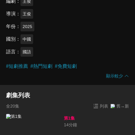
編劇
王俊
導演
王俊
年份
2025
國別
中國
語言
國語
#
短劇推薦
#
熱門短劇
#
免費短劇
顯示較少
劇集列表
全20集
列表
舊→新
第1集
14
分鐘