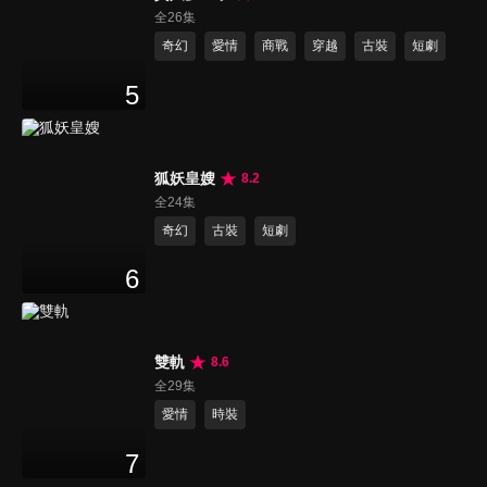
全26集
奇幻
愛情
商戰
穿越
古裝
短劇
5
狐妖皇嫂
8.2
全24集
奇幻
古裝
短劇
6
雙軌
8.6
全29集
愛情
時裝
7