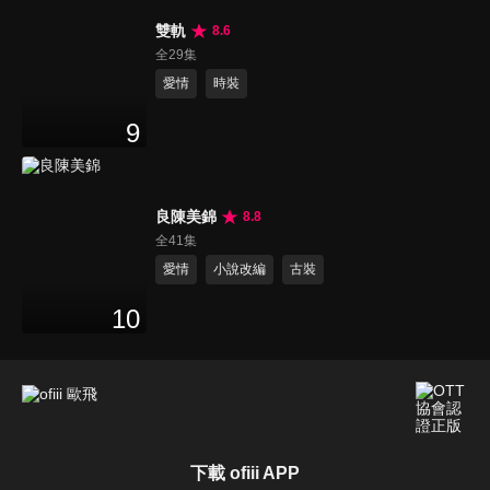
雙軌
8.6
全29集
愛情
時裝
9
良陳美錦
8.8
全41集
愛情
小說改編
古裝
10
下載 ofiii APP