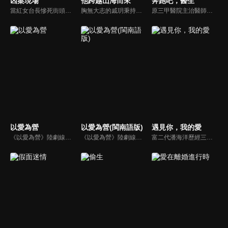
凶案現場
他跨越山海而來
奔跑吧，醫生
當紅女台長慘死街頭，少女血衣驚現工地，一夜連發兩起血案，引起了警方的高度重視。身處一線的公安幹警、青年警探馮浪力排眾議，和實習警花範芸深挖線索、抽絲剝繭尋找真相。
胸無大志的戚玥秉持著廢柴精神虛度光陰。不曾想某日從天而降一個25歲的兒子—戚爍，他來自未來並預告戚玥將因自己的“作死能力”而導致婚姻不幸、人生慘敗。為了避免一切重演，戚爍穿越回來幫她改寫命運。在兒子制定的廢柴老媽改造計劃下，戚玥與未來老公陸曉考上同一所大學，開啟戚玥的追夫之路。
原三甲醫院主治醫師張弛因一起意外事件離開胸外科來到急救中心，和跟他行醫理念不合但是經驗豐富的急救醫生齊霽搭檔出車。急救中心的工作讓張弛應接不暇，各種突發狀況仍讓他暴露出“急救新人”的弱點，齊霽針對張弛表現出來的經驗不足毫不手軟，兩人成了一對歡喜冤家...
以愛為營
以愛為營(閩南語版)
遇見你，我的愛
《以愛為營》陸劇線上看。財經記者鄭書意遭前男友劈腿，為了報復她盯上第三者的小舅舅並蓄意靠近，而他認為的小舅舅正是銘豫雲創的總裁時宴，幾經爭取她拿下時宴的專訪並寫下多篇精煉報導，也因此吸引了時宴的注意，兩人一來一往的交鋒開始有了交集。
《以愛為營》陸劇線上看。財經記者鄭書意遭前男友劈腿，為了報復她盯上第三者的小舅舅並蓄意靠近，而他認為的小舅舅正是銘豫雲創的總裁時宴，幾經爭取她拿下時宴的專訪並寫下多篇精煉報導，也因此吸引了時宴的注意，兩人一來一往的交鋒開始有了交集。
富二代潘海洋歷經三次失敗婚姻，認為金錢阻礙愛情。唯第一任妻子陸雪怡真心待他。好友伊軒勸他隱藏身份。他在酒吧對芭蕾舞演員韓夢瑤一見鍾情。便化身業務經理與她相戀。熱戀中潘海洋決定娶韓夢瑤，卻在婚前發現韓夢瑤三年前曾是自己公司員工，進而揭開伊軒與韓夢瑤為還債設局圖謀他財產的陰謀...