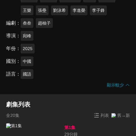
王樂
張壘
劉泳希
李進榮
李子鋒
編劇
叁叁
趙柚子
導演
宛峰
年份
2025
國別
中國
語言
國語
顯示較少
劇集列表
全20集
列表
舊→新
第1集
29
分鐘