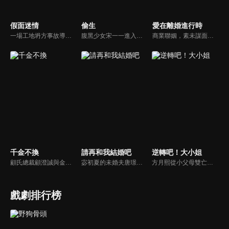
假面迷情
偷生
愛在離婚進行時
一場工地坍方事故導致尤尤家破人亡。衝動之下前去尋仇，卻誤傷安國軒之子齊東，被迫遠走他鄉。齊東暗中救她，隱瞞身世守護多年，只為揭開父親的陰謀。五年後，尤尤化名歸來，捲入星耀集團繼承權爭鬥。她與齊東歷經誤解與聯手，終查明父母冤案。真相大白，惡人伏法，兩人攜手走出黑暗，迎來光明未來。
腹黑少女宋一一進入雨淋集團一心完成母親的遺願，卻遭遇舅舅薛繁與的強制驅趕，一場少女與大叔之間調教與反調教的拉扯戰，在未知的豪門恩怨中展開...
商業聯姻，素未謀面的兩人在三年後都有意解除這段沒有愛情的婚姻，陰差陽錯多次相約未成，卻因一次意外發生了親密關係。兩人再次相遇，錯誤的情感表達加深了彼此的誤會。傅燕城得知盛眠就是Penny，並已懷有身孕懊悔不已，傾其一切挽回，兩人解除誤會，確認彼此真心，決定攜手一生。
千金不換
請再和我結婚吧
逆轉吧！大小姐
顧氏總裁顧澄誠與金家千金金燦燦兩家聯姻宴席上，童話突然現身阻止，直言自己才是金家真千金，現場頓時混亂，眾人為了自己的利益各執一詞，無人在意童話這個所謂的真千金。
宓初夏的未婚夫唐璟行在婚禮前傳來死訊，讓她陷入情感與家族變動的雙重衝擊。一年後，和已故未婚夫長相一模一樣的路念白突然出現，宓初夏懷疑他就是唐璟行，但透過DNA鑑定確認並非同一人。為了振興國貨珠寶品牌「蜜糖」，她還是選擇與路念白合作...
方月熙從小父母雙亡，和妹妹方雪在奶奶也是曼夏酒店集團的董事長唐瑛的照看下長大。掌管集團後，方月熙的性格越發囂張跋扈，對待包括妹妹方雪在內的一眾股東態度十分惡劣。乖巧懂事的方雪表面上看似對姐姐百般忍耐和理解，其實內心十分嫉妒方月熙，一心想取代方月熙，想要得到她擁有的一切。
戲劇排行榜