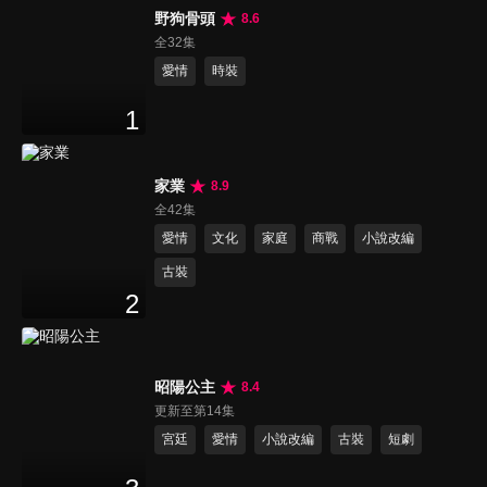
野狗骨頭
8.6
全32集
愛情
時裝
1
家業
8.9
全42集
愛情
文化
家庭
商戰
小說改編
古裝
2
昭陽公主
8.4
更新至第14集
宮廷
愛情
小說改編
古裝
短劇