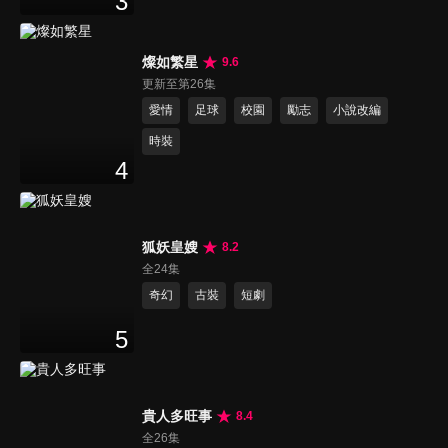
3
燦如繁星
9.6
更新至第26集
愛情
足球
校園
勵志
小說改編
時裝
4
狐妖皇嫂
8.2
全24集
奇幻
古裝
短劇
5
貴人多旺事
8.4
全26集