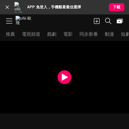
APP 免登入，手機觀看最佳選擇
下載
推薦
電視頻道
戲劇
電影
同步新番
動漫
短