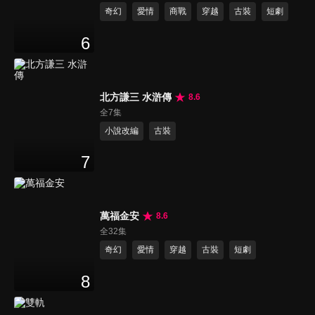
奇幻
愛情
商戰
穿越
古裝
短劇
6
北方謙三 水滸傳
8.6
全7集
小說改編
古裝
7
萬福金安
8.6
全32集
奇幻
愛情
穿越
古裝
短劇
8