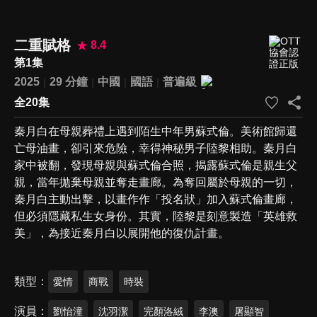
二重賦格
8.4
第1集
2025
29 分鐘
中國
國語
普遍級
全20集
秦月白在母親葬禮上遇到陌生中年男蘇式倫。美術館歸還
亡母油畫，卻引來危險，幸得神秘男子陸黎相助。秦月白
家中被翻，發現母親與蘇式倫合照，揭露蘇式倫是親生父
親，當年拋棄母親並奪走畫廊。為奪回屬於母親的一切，
秦月白主動出擊，以畫作作「投名狀」加入蘇式倫畫廊，
但必須隱藏私生女身份。其實，陸黎是刻意製造「英雄救
美」，為接近秦月白以展開他的復仇計畫。
類型
愛情
商戰
時裝
演員
劉怡潼
沈羽潔
完顏洛絨
李澳
屠顯智