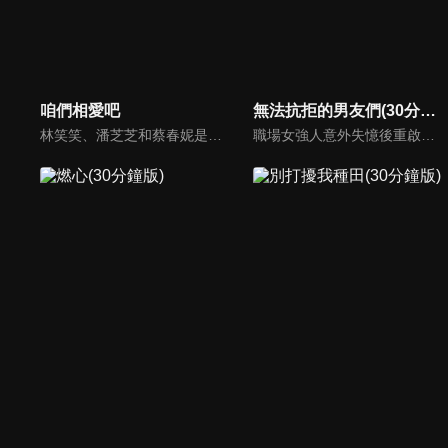
咱們相愛吧
無法抗拒的男友們(30分鐘版)
林笑笑、潘芝芝和蔡春妮是從小玩到大的好友，三人個性迥異，但始終互相扶持。某日，林笑笑邂逅了名為時光的建築師，時光被林笑笑的堅強和樂觀深深吸引，但沒想到的是，潘芝芝竟然也瘋狂的喜歡上了時光...
職場女強人意外失憶後重啟人生，一覺醒來，竟與公司老闆、部門總監、實習生三人同時「戀愛」。通過這甜蜜浪漫、驚險刺激又難以抉擇的感情生活後，最終發現愛情真正的意義。