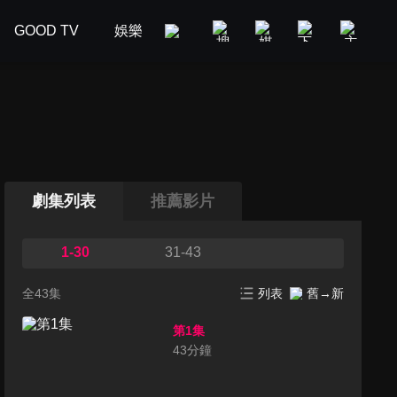
GOOD TV
娛樂
美食旅遊
新聞政論
汽車
劇集列表
推薦影片
1-30
31-43
全43集
列表
舊→新
第1集
43
分鐘