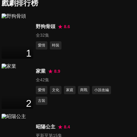
戲劇排行榜
第7集
野狗骨頭
8.6
45
分鐘
全32集
愛情
時裝
1
第8集
42
分鐘
家業
8.9
全42集
第9集
愛情
文化
家庭
商戰
小說改編
45
分鐘
2
古裝
第10集
44
分鐘
昭陽公主
8.4
更新至第15集