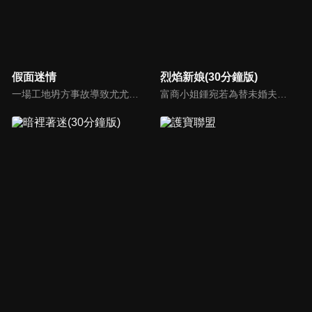
假面迷情
烈焰新娘(30分鐘版)
一場工地坍方事故導致尤尤家破人亡。衝動之下前去尋仇，卻誤傷安國軒之子齊東，被迫遠走他鄉。齊東暗中救她，隱瞞身世守護多年，只為揭開父親的陰謀。五年後，尤尤化名歸來，捲入星耀集團繼承權爭鬥。她與齊東歷經誤解與聯手，終查明父母冤案。真相大白，惡人伏法，兩人攜手走出黑暗，迎來光明未來。
富商小姐鍾宛若為替未婚夫劉子潤復仇，假意投誠敵對的夏軍，卻不料遭到夏軍少帥沐少離威脅強娶，由此各懷算計的倆人成為了夫妻，並在一系列鬥智鬥勇的婚後生活中愛上了彼此。而就在兩人濃情時，鍾宛若意外得知了沐少離的真實身份，在彼此的不信任和軍閥爭霸的陰謀下，相愛的倆人開始了互相折磨 。