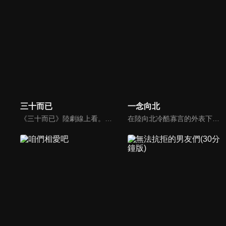
三十而已
一念向北
《三十而已》陸劇線上看。顧佳(童瑤)她是令人艷羨的金字塔上層，把老公從煙花設計師打造成「許總」，也把自己打造成裡外一把手的全職太太。王漫妮(江疏影)則是特立獨行的叛逆者，深信自己既有顏值又有腦子，永遠值得更好的。鍾曉芹(毛曉彤)是個平凡妻子，但流產跟生活隔闔漸漸壓垮婚姻...
在陸向北冷酷寡言的外表下深藏著兩個秘密。沒有人知道他雙耳近乎失聰，憑藉驚人的毅力學會唇語，一路打拼。而他進入華彩集團的真正目的，是為了報復生父-華彩集團的董事長。在復仇計畫順利推進下，向北遇見完美集團千金童一念，在互相吸引之下，各自的內心世界產生仇恨之外的變化。