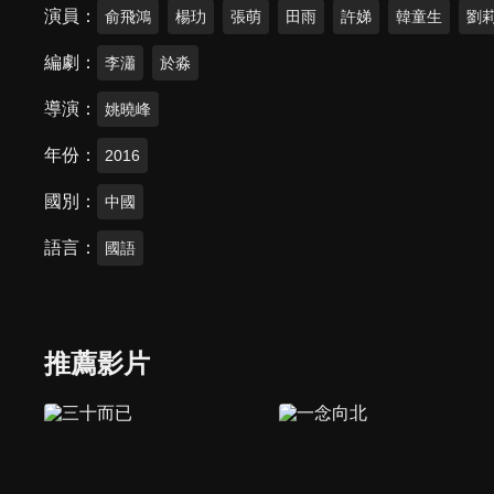
演員
俞飛鴻
楊玏
張萌
田雨
許娣
韓童生
劉
編劇
李瀟
於淼
導演
姚曉峰
年份
2016
國別
中國
語言
國語
推薦影片