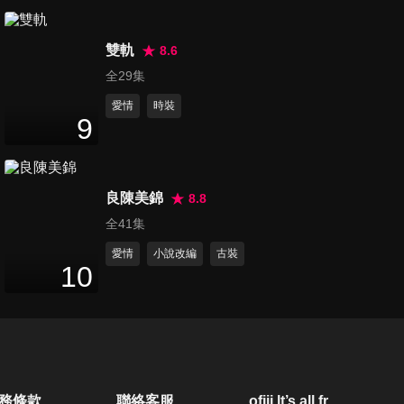
第20集
46
分鐘
雙軌
8.6
全29集
愛情
時裝
第21集
9
46
分鐘
良陳美錦
8.8
第22集
全41集
46
分鐘
愛情
小說改編
古裝
10
第23集
46
分鐘
第24集
務條款
聯絡客服
ofiii lt’s all free