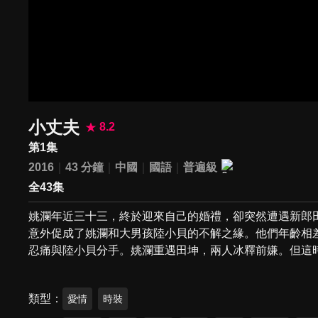
小丈夫
8.2
第1集
2016
43 分鐘
中國
國語
普遍級
全43集
姚瀾年近三十三，終於迎來自己的婚禮，卻突然遭遇新郎
意外促成了姚瀾和大男孩陸小貝的不解之緣。他們年齡相
忍痛與陸小貝分手。姚瀾重遇田坤，兩人冰釋前嫌。但這時陸
類型
愛情
時裝