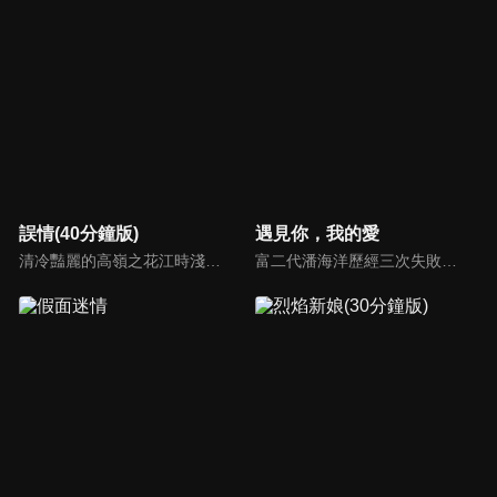
誤情(40分鐘版)
遇見你，我的愛
清冷豔麗的高嶺之花江時淺在遭受霸淩、暴力等一系列事件後，華麗蛻變逆襲歸來，用一場精心策劃強勢開啟自己的復仇之路，最終收穫內心救贖與愛情的故事。
富二代潘海洋歷經三次失敗婚姻，認為金錢阻礙愛情。唯第一任妻子陸雪怡真心待他。好友伊軒勸他隱藏身份。他在酒吧對芭蕾舞演員韓夢瑤一見鍾情。便化身業務經理與她相戀。熱戀中潘海洋決定娶韓夢瑤，卻在婚前發現韓夢瑤三年前曾是自己公司員工，進而揭開伊軒與韓夢瑤為還債設局圖謀他財產的陰謀...