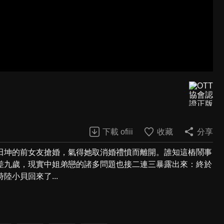
下載 ofiii
收藏
分享
田坤的前女友搶婚，氣得她取消婚禮憤而離開。誰知這樁鬧事
差九歲，現實中姐弟戀的諸多問題也接二連三暴露出來：終於
小貝回來了...