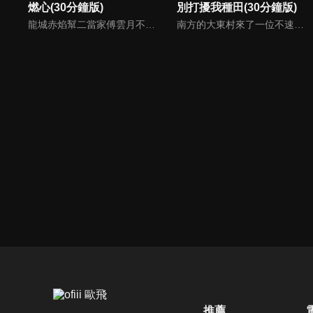
燃心(30分鐘版)
別打擾我種田(30分鐘版)
龍城赤焰幫二當家傅雲月不顧哥哥傅雲崢的阻攔，偽裝身分接近沈家少爺沈西澤，為母報仇刺殺沈家老爺沈文德時，竟發現其中隱藏著更深的秘密。
南方的大東村來了一位不速之客林現，他是林氏集團百億資產的唯一繼承人，在爺爺強勢壓迫下，家世顯赫的他空降莊家找到自己傳說中門當戶對的未婚妻，決定說服她自願解除婚約。
推薦