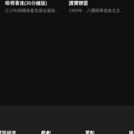
暗裡著迷(30分鐘版)
護寶聯盟
江少珩歸國後蓄意接近服裝設計師蘇半夏，直到衛高陽暴露出江少珩接近蘇半夏的真實目的，蘇半夏深覺背叛而與江少珩分手。而已經無法離開蘇半夏的江少珩，用真心再次追回蘇半夏，上演追妻火葬場並重歸於好。之後，兩人查清當年真相，最終衛氏姐弟雙雙落網，一切塵埃落定。
1900年，八國聯軍侵進北京搶奪奇珍異寶。愛國志士唐瓊從列強手中奪回了一批價值連城的文物，本想交給清政府，但腐敗的官員差點私吞了那批文物，並且追殺唐瓊。為了保護文物，唐瓊在臨死前將藏寶圖一分為二，分別藏在一部古書的上、下兩部分，分別交給了封納新、賀台煙保管。
電視頻道
戲劇
電影
服