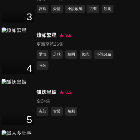
第11集
宮廷
愛情
小說改編
古裝
短劇
3
45
分鐘
燦如繁星
9.6
第12集
更新至第26集
46
分鐘
愛情
足球
校園
勵志
小說改編
4
時裝
第13集
45
分鐘
狐妖皇嫂
8.2
全24集
第14集
46
分鐘
奇幻
古裝
短劇
5
第15集