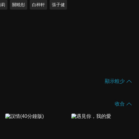
莉莉
關曉彤
白梓軒
張子健
顯示較少
收合