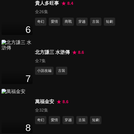
45
分鐘
貴人多旺事
8.4
全26集
奇幻
愛情
商戰
穿越
古裝
短劇
第16集
6
46
分鐘
北方謙三 水滸傳
8.6
第17集
45
分鐘
全7集
小說改編
古裝
7
第18集
46
分鐘
萬福金安
8.6
全32集
第19集
奇幻
愛情
穿越
古裝
短劇
46
分鐘
8