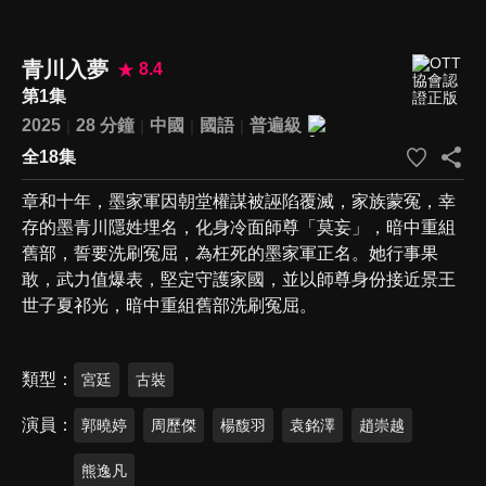
青川入夢
8.4
第1集
2025
28 分鐘
中國
國語
普遍級
全18集
章和十年，墨家軍因朝堂權謀被誣陷覆滅，家族蒙冤，幸
存的墨青川隱姓埋名，化身冷面師尊「莫妄」，暗中重組
舊部，誓要洗刷冤屈，為枉死的墨家軍正名。她行事果
敢，武力值爆表，堅定守護家國，並以師尊身份接近景王
世子夏祁光，暗中重組舊部洗刷冤屈。
類型
宮廷
古裝
演員
郭曉婷
周歷傑
楊馥羽
袁銘澤
趙崇越
熊逸凡