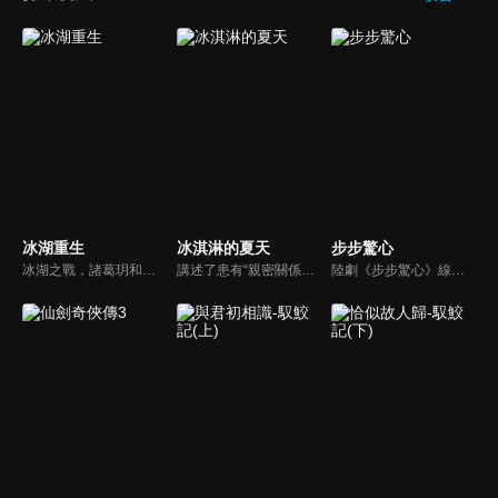
冰湖重生
冰淇淋的夏天
步步驚心
冰湖之戰，諸葛玥和楚喬落入冰湖，楚喬被燕洵所救，得知諸葛玥已死，她尋機刺殺燕洵，為諸葛玥報仇。楚喬在卞唐幾次三番受到一位神秘男子的幫助，她有種似曾相識的感覺，不禁懷疑諸葛玥還活著。燕洵變本加厲，掀起四國紛亂。最終，楚喬能否平定天下並再與諸葛玥重聚？
講述了患有“親密關係恐懼症”的動物心理學學生蘇晚與家境清貧的怕狗修車工白天宇，兩人因狗結緣相識相愛，在相互救贖中上演了一幕幕酸澀甜蜜的青春愛情故事 。
陸劇《步步驚心》線上看。張曉（劉詩詩）是一位熟知清代歷史的現代社會白領，她卻一腳踏入穿越時空的隧道，變身為16歲的清朝宮廷少女若曦。在這風雲詭變的宮廷中，除了被捲入九子奪嫡的暗戰，自己與胤禛（吳奇隆）的感情也夾雜在宮廷鬥爭中備受煎熬…