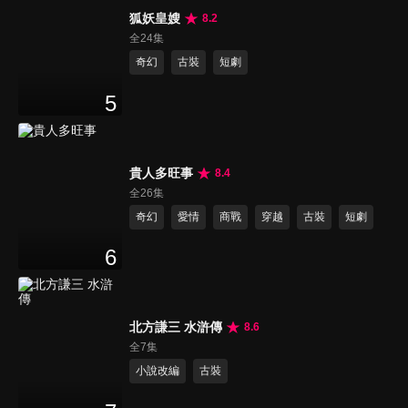
狐妖皇嫂
8.2
全24集
奇幻
古裝
短劇
5
貴人多旺事
8.4
全26集
奇幻
愛情
商戰
穿越
古裝
短劇
6
北方謙三 水滸傳
8.6
全7集
小說改編
古裝