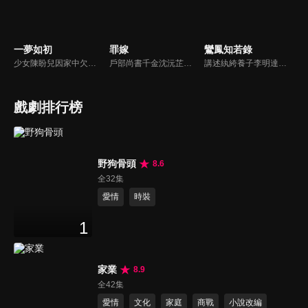
一夢如初
罪嫁
鸞鳳知若錄
少女陳盼兒因家中欠稅，被縣令送入青樓抵債，關鍵時刻她幸運逃脫，改名「寶銀」隱姓埋名。後來，她與溫家大郎君溫肅重逢，當時溫肅已是長公主府的面首。兩人在共同抵抗權貴壓迫，逐漸建立起深厚的情感聯繫。
戶部尚書千金沈沅芷為救青梅顧恒遠甘願頂罪，卻捲入侯府仇怨，嫁給仇人樊星序。情郎背叛、小叔設局、皇族陷害，她步步為營，暗中翻盤，終揭真兇，解開誤會。真假賀薇蘭現身，掀起最後風暴。
講述紈絝養子李明達在身世揭秘後覺醒，以家傳米粉逆襲商界，周旋於家族暗鬥與寶藏爭奪，最終以豁達之心實現事業愛情雙贏，而貪婪者皆自食惡果的傳奇故事。
戲劇排行榜
野狗骨頭
8.6
全32集
愛情
時裝
1
家業
8.9
全42集
愛情
文化
家庭
商戰
小說改編