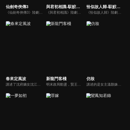
仙劍奇俠傳3
與君初相識-馭鮫記(上)
恰似故人歸-馭鮫記(下)
《仙劍奇俠傳3》陸劇線上看。講述了男主人公景天夢想成為蜀山大俠，為了協助蜀山派封印鎖妖塔，他與唐雪見、徐長卿等人一同展開尋找五顆靈珠的冒險之旅，期間歷經艱險，最終卻引出了眾人意想不到的前世今生和愛恨糾葛。
《與君初相識》陸劇線上看。《馭鮫記》上部。東海鮫人長意（任嘉倫）在海上救了遭遇危險的順德仙姬，善良的長意將其送回時，卻反遭暗算囚禁在萬花谷。萬花谷護法兼御靈師紀雲禾（迪麗熱巴）為了自由決定爭取馴服長意的機會，在馴服過程中產生情愫。二人一仙一妖的愛戀，能否衝破束縛？
《恰似故人歸》陸劇線上看。《馭鮫記》的下部。長意（任嘉倫）將紀雲禾（迪麗熱巴）囚禁在自己身邊。為化解萬花谷與北淵的恩怨，雲禾散盡最後的靈力，用生命救下寒霜發作的所有萬花谷御靈師。仙師與順德仙姬（郭曉婷）為一己私慾，意圖毀滅世間，長意與雲禾共同肩負起責任…
春來定風波
新龍門客棧
仿妝
講述了沈府嫡女沈江離至純至善，成婚夜被設計與二少主陸景明有夫妻之實，還遭陷害禁足祠堂。分娩遇難被救後兒子焱焱卻有頑疾，藥只有陸家有，沈江離為救子重回陸府。她打臉刁難者，揭開當年被陷害的陰謀，也解開與陸景明的誤會，焱焱則神助攻兩人破鏡重圓。
明末政局動盪，賢王將立為太子，引來敬王與東廠曹少欽暗中謀害。錦衣衛周淮安護送英王遇伏，逃亡途中攜小王爺求助俠女邱莫言，並逃至龍門島。女掌櫃金鑲玉傾心周淮安，三人情義糾葛。最終周力挫奸黨、昭雪忠冤，成就開海開市大業，功成隱退，金鑲玉守候不渝。
講述的是女主溫顏姝和男主慕寒陰差陽錯之下用不同的身份從相識相知到真誠相愛，從保護自己的小家到共同守護天下的故事，展現了他們對於美好愛情的無限嚮往和不懈追求，對於彼此人生創傷的互相寬慰與治癒，對於自身責任和使命的勇敢擔當。