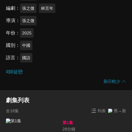
編劇
張之微
林言年
導演
張之微
年份
2025
國別
中國
語言
國語
#
師徒戀
顯示較少
劇集列表
全18集
列表
舊→新
第1集
28
分鐘