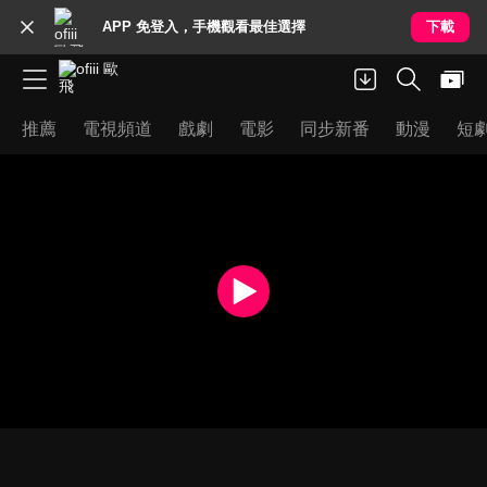
APP 免登入，手機觀看最佳選擇
下載
推薦
電視頻道
戲劇
電影
同步新番
動漫
短