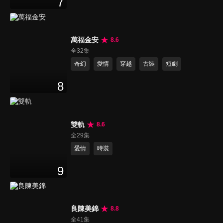
7
萬福金安
8.6
全32集
奇幻
愛情
穿越
古裝
短劇
8
雙軌
8.6
全29集
愛情
時裝
9
良陳美錦
8.8
全41集