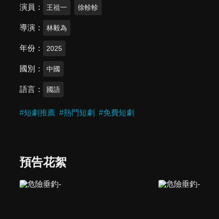
演員
王祖一
徐軫軫
導演
林毅為
年份
2025
國別
中國
語言
國語
#
短劇推薦
#
熱門短劇
#
免費短劇
預告花絮