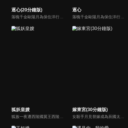
逐心(20分鐘版)
逐心
落魄千金歐陽月為保住洋行，查明父親死因，讓處心積慮接觸自己的秦霽風成為了自己的保鏢，對其日漸生情。與自己的青梅竹馬未婚夫梁嘉昊逐漸疏遠，正當兩人要攜手對抗黑暗時，不料真相揭開，兩人站在了對立面，一場虐心三角戀逐漸拉開帷幕...
落魄千金歐陽月為保住洋行，查明父親死因，讓處心積慮接觸自己的秦霽風成為了自己的保鏢，對其日漸生情。與自己的青梅竹馬未婚夫梁嘉昊逐漸疏遠，正當兩人要攜手對抗黑暗時，不料真相揭開，兩人站在了對立面，一場虐心三角戀逐漸拉開帷幕...
狐妖皇嫂
嫁東宮(30分鐘版)
狐族一夜遭西陵國翼王西陵軒滅族，僅存一縷殘魂的狐族聖女塗山玥，潛入皇宮展開復仇。她附身於意外身亡的皇后姜馨兒體內，步步接近權力核心，也逐漸揭開當年滅族背後不為人知的真相。
女殺手月見替嫁成為辰國太子妃，沒想到剛入府就遇上太子暴斃，要被賜死陪葬。月見想法脫身與組織內應二皇子接頭，從此周旋在共用一幅面孔的兩位皇子之間，令人心動的愛情也暗暗發生。