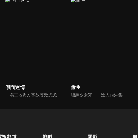
假面迷情
偷生
一場工地坍方事故導致尤尤家破人亡。衝動之下前去尋仇，卻誤傷安國軒之子齊東，被迫遠走他鄉。齊東暗中救她，隱瞞身世守護多年，只為揭開父親的陰謀。五年後，尤尤化名歸來，捲入星耀集團繼承權爭鬥。她與齊東歷經誤解與聯手，終查明父母冤案。真相大白，惡人伏法，兩人攜手走出黑暗，迎來光明未來。
腹黑少女宋一一進入雨淋集團一心完成母親的遺願，卻遭遇舅舅薛繁與的強制驅趕，一場少女與大叔之間調教與反調教的拉扯戰，在未知的豪門恩怨中展開...
電視頻道
戲劇
電影
服