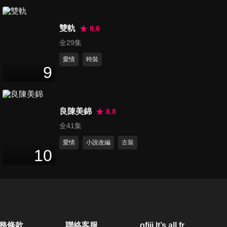
10
分鐘
雙軌
8.6
第21集
全29集
12
分鐘
愛情
時裝
9
第22集
10
分鐘
良陳美錦
8.8
全41集
第23集
愛情
小說改編
古裝
10
11
分鐘
第24集
9
分鐘
務條款
聯絡客服
ofiii lt’s all free