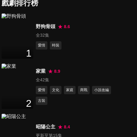
戲劇排行榜
第7集
11
分鐘
野狗骨頭
8.6
全32集
第8集
10
分鐘
愛情
時裝
1
第9集
家業
8.9
11
分鐘
全42集
愛情
文化
家庭
商戰
小說改編
第10集
2
古裝
12
分鐘
昭陽公主
8.4
第11集
更新至第15集