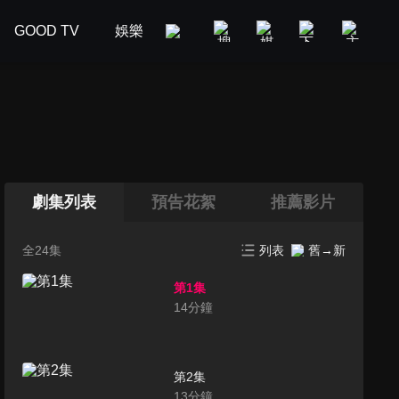
GOOD TV
娛樂
美食旅遊
新聞政論
汽車
劇集列表
預告花絮
推薦影片
全24集
列表
舊→新
第1集
14
分鐘
第2集
13
分鐘