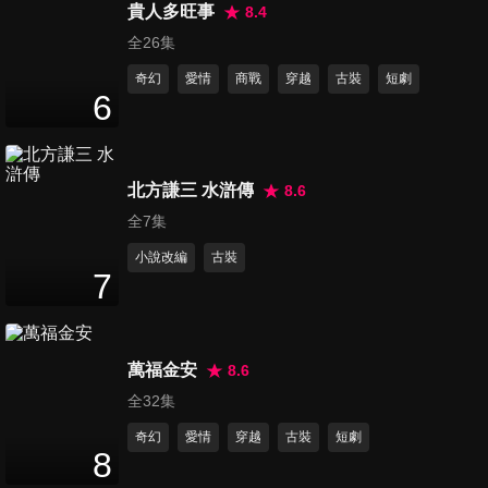
貴人多旺事
8.4
第16集
全26集
10
分鐘
奇幻
愛情
商戰
穿越
古裝
短劇
6
第17集
10
分鐘
北方謙三 水滸傳
8.6
全7集
第18集
小說改編
古裝
12
分鐘
7
第19集
萬福金安
8.6
10
分鐘
全32集
奇幻
愛情
穿越
古裝
短劇
8
第20集