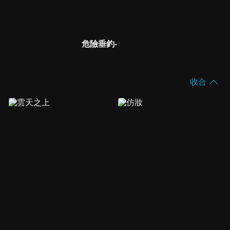
危險垂釣-
收合