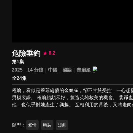
危險垂釣
8.2
第1集
2025
14 分鐘
中國
國語
普遍級
全24集
程瑜，看似是養尊處優的金絲雀，卻不甘於受控，一心想
男模裴錚。 程瑜頻頻示好，製造英雄救美的機會。 裴錚
他，也似乎對她產生了興趣。 互相利用的背後，又將走向
類型
愛情
時裝
短劇