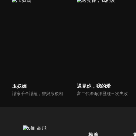
玉奴嬌
遇見你，我的愛
謝家千金謝蘊，曾與殷稷相識相愛，卻被誤會為背叛殷稷轉嫁齊王的始亂終棄之人。殷稷登上王位後，開啟了謝蘊地獄般的宮廷生活。謝蘊在與殷稷的愛恨糾葛中依然守住本心，兩人攜手粉碎了逆賊的陰謀。
富二代潘海洋歷經三次失敗婚姻，認為金錢阻礙愛情。唯第一任妻子陸雪怡真心待他。好友伊軒勸他隱藏身份。他在酒吧對芭蕾舞演員韓夢瑤一見鍾情。便化身業務經理與她相戀。熱戀中潘海洋決定娶韓夢瑤，卻在婚前發現韓夢瑤三年前曾是自己公司員工，進而揭開伊軒與韓夢瑤為還債設局圖謀他財產的陰謀...
推薦