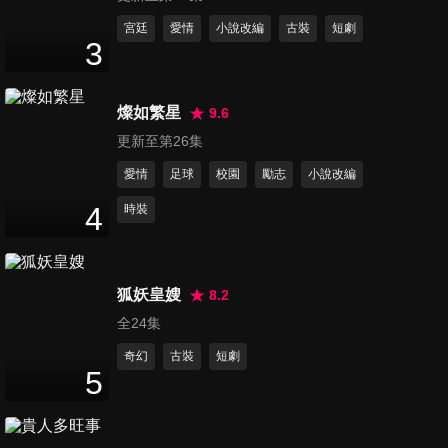
11
分鐘
宮廷
愛情
小說改編
古裝
短劇
3
第12集
11
分鐘
燦如繁星
9.6
更新至第26集
愛情
足球
校園
勵志
小說改編
第13集
11
分鐘
4
時裝
第14集
狐妖皇嫂
8.2
10
分鐘
全24集
奇幻
古裝
短劇
5
第15集
10
分鐘