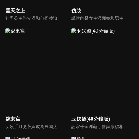
雲天之上
仿妝
神界公主路安凝和仙侶凌滄因觸犯天道被貶凡間，經歷千世輪迴的相愛相殺，第八百世時兩人意外覺醒記憶，發現命運被幕後黑手操控。為了逆轉天命，他們不再接受命運的指點與擺佈，攜手修仙進階，誓與天命對抗，揭露貫穿三界的驚天陰謀。
講述的是女主溫顏姝和男主慕寒陰差陽錯之下用不同的身份從相識相知到真誠相愛，從保護自己的小家到共同守護天下的故事，展現了他們對於美好愛情的無限嚮往和不懈追求，對於彼此人生創傷的互相寬慰與治癒，對於自身責任和使命的勇敢擔當。
嫁東宮
玉奴嬌(40分鐘版)
女殺手月見替嫁成為辰國太子妃，沒想到剛入府就遇上太子暴斃，要被賜死陪葬。月見想法脫身與組織內應二皇子接頭，從此周旋在共用一幅面孔的兩位皇子之間，令人心動的愛情也暗暗發生。
謝家千金謝蘊，曾與殷稷相識相愛，卻被誤會為背叛殷稷轉嫁齊王的始亂終棄之人。殷稷登上王位後，開啟了謝蘊地獄般的宮廷生活。謝蘊在與殷稷的愛恨糾葛中依然守住本心，兩人攜手粉碎了逆賊的陰謀。