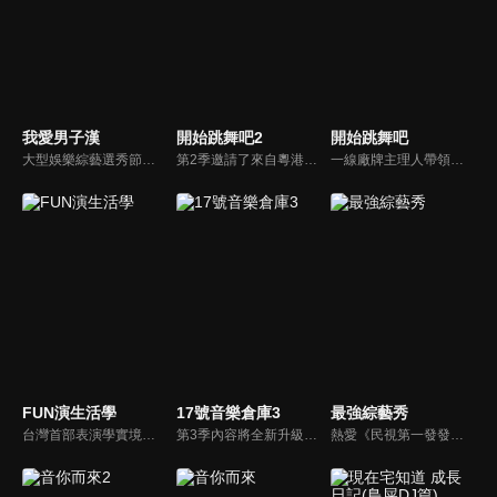
我愛男子漢
開始跳舞吧2
開始跳舞吧
大型娛樂綜藝選秀節目《我愛男子漢》強勢登場！打造全新華語男子團體！各個參賽者無不卯足全力，使出看家本領只為登上夢想殿堂！為了擄獲評審芳心，哪些參賽者會使出意想不到的絕招呢？獨家精彩內容搶先看，想知道有什麼大來賓大駕光臨？想知道有那些爆笑互動內容？
第2季邀請了來自粵港澳地區的街舞少年團參加，並由贊多、敖子逸、王晨藝、黃譽博等擔任街舞領軍人物，少年們在他們的帶領下，分別進行初舞臺、合作舞臺以及最終的留名舞臺三個階段的挑戰，通過動感的音樂和充滿激情的舞蹈，將中國傳統文化特色與街舞文化相結合。
一線廠牌主理人帶領自己的少年團來到頂尖舞者嚮往的第七街區爭奪最終留名權；少年舞者們在召集人朱正廷和特別教練王晨藝、NAME帶領下，不斷通過齊舞和Battle的方式為自己的廠牌爭取徽章，熱血少年拼盡全力；究竟誰能登頂中國最強少年團戰隊？
FUN演生活學
17號音樂倉庫3
最強綜藝秀
台灣首部表演學實境秀 節目由郎祖筠老師親自指導，節目內容真實互動、實戰經驗傳授，在一陣真人秀節目風格中，一定能脫穎而出，引起期待，非看不可。實境節目以綜藝風格中加入『E D G E 法則』，觀看表演中的表演學，讓觀眾明白易曉，輕鬆體驗表演，進而從生活中看表演，從表演中懂生活。
第3季內容將全新升級，新增實驗性舞台挑戰，倉庫主理人需走到戶外匿名演出，用歌聲吸引觀眾並接受打分，老朋友胡夏、白舉綱、希林娜依·高歡樂回歸，新夥伴鄧佳鑫驚喜加盟，四位倉庫主理人將結伴同行踏上全新的音樂之旅，共同探索那些藏在日常生活中的美好旋律！
熱愛《民視第一發發發》的忠實觀眾，一定要看！喜歡五花八門達人秀的網友，非追不可！愛看明星挑戰各種才藝表演的鐵粉，絕不能錯過！什麼都有，什麼都秀，請看《最強綜藝秀》！