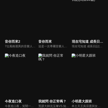
音你而來2
音你而來
現在宅知道 成長日記(鳥屎DJ篇)
7位風格迥異的音樂人張震嶽、張碧晨、武藝、小鬼-王琳凱、歐陽娜娜、王赫野、陳卓璿組成「音你小隊」，受邀參與一場馬來西亞音樂節，結伴踏上異國他鄉的文化探索之旅，沉浸式感受當地的風土人情，探尋當地音樂，進行面對面的音樂交流與互動，用音樂搭建起跨越國界的文化橋梁，展現出音樂無國界的魅力。
這是一次專屬音樂人的集體團建。7位音樂人在不同城市通過同宿的方式開啟一段音樂社交治癒之旅，旅途中他們將兩兩搭檔完成6場雙人音樂路演，以路演之名彼此尋找自己最契合的音樂搭檔，為自己撒野、為友情吶喊、為感性唱歌。用年輕的敘事方式，講述音樂人們最真實的社交故事。
現在宅知道 成長日記(鳥屎DJ篇)
今夜造口夜
我就問 你正常嗎？
小明星大跟班
今夜造口夜，笑鬧一整夜。以網路自製嘲諷節目走紅、在網路擁有廣大支持群眾和影響力的主播「視網膜」，藉此一揉合綜藝與喜劇之談話性節目，帶觀眾以輕鬆之方式，瞭解時下最熱門、最能引起共鳴的社會議題、現象和人物。 多元的切入角度、最輕鬆易懂的議題剖析、言論尺度不設限！
荒謬大師沈玉琳VS.知性作家​​于美人，首次聯手主持！雙方展現犀利又幽默的獨特主持風格引爆辛辣話題！
本土天王吳宗憲與女兒吳姍儒（Sandy）搭檔主持，每集邀請來賓暢談演藝圈大小事，父女檔聯手笑果十足，老梗搭上新世代，最新組合強勢登場！