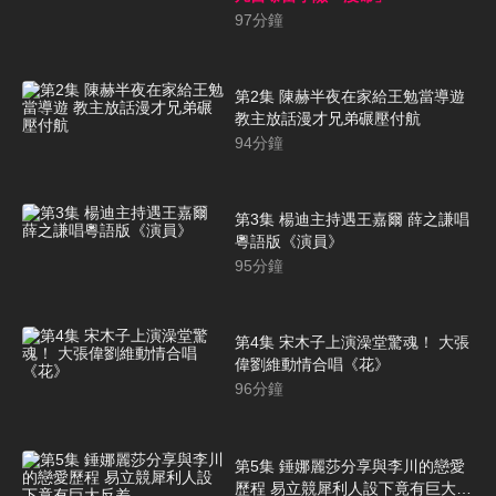
97
分鐘
第2集 陳赫半夜在家給王勉當導遊
教主放話漫才兄弟碾壓付航
94
分鐘
第3集 楊迪主持遇王嘉爾 薛之謙唱
粵語版《演員》
95
分鐘
第4集 宋木子上演澡堂驚魂！ 大張
偉劉維動情合唱《花》
96
分鐘
第5集 錘娜麗莎分享與李川的戀愛
歷程 易立競犀利人設下竟有巨大反