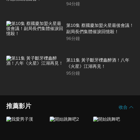
會！
94
分鐘
第10集 蔡國慶加盟火星最後會議！
副局長們集體催淚回憶殺！
96
分鐘
第11集 黃子斷牙櫟鑫醉酒！八年
《火星》江湖再見！
95
分鐘
推薦影片
收合