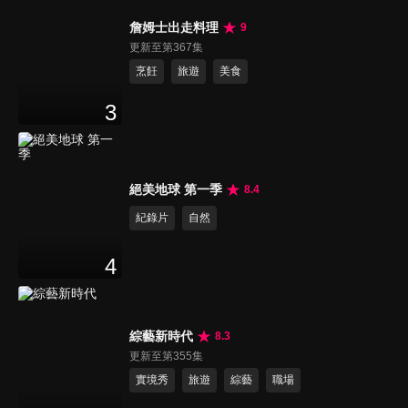
詹姆士出走料理
9
更新至第367集
烹飪
旅遊
美食
3
絕美地球 第一季
8.4
紀錄片
自然
4
綜藝新時代
8.3
更新至第355集
實境秀
旅遊
綜藝
職場