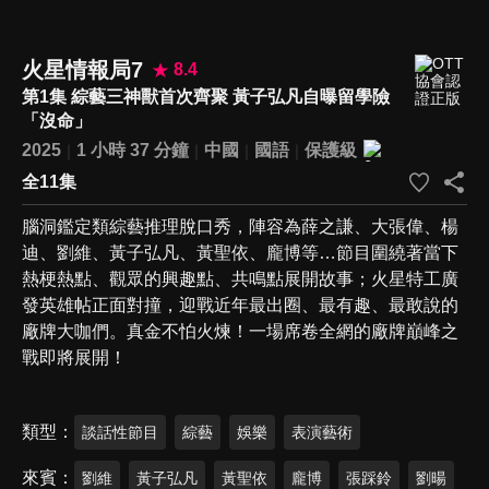
火星情報局7
8.4
第1集 綜藝三神獸首次齊聚 黃子弘凡自曝留學險
「沒命」
2025
1 小時 37 分鐘
中國
國語
保護級
全11集
腦洞鑑定類綜藝推理脫口秀，陣容為薛之謙、大張偉、楊
迪、劉維、黃子弘凡、黃聖依、龐博等…節目圍繞著當下
熱梗熱點、觀眾的興趣點、共鳴點展開故事；火星特工廣
發英雄帖正面對撞，迎戰近年最出圈、最有趣、最敢說的
廠牌大咖們。真金不怕火煉！一場席卷全網的廠牌巔峰之
戰即將展開！
類型
談話性節目
綜藝
娛樂
表演藝術
來賓
劉維
黃子弘凡
黃聖依
龐博
張踩鈴
劉暘