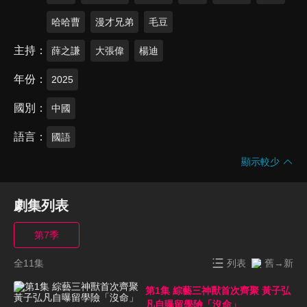
哈哈曹
漫才兄弟
毛豆
主持
薛之謙
大張偉
楊迪
年份
2025
國別
中國
語言
國語
顯示較少
劇集列表
第7季
全11集
列表
舊→新
第1集 綜藝三神獸首次齊聚 黃子弘
凡自曝留學險「沒命」