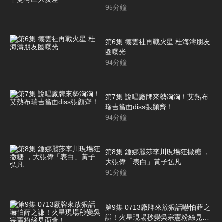
差
95
分鐘
第6集 德雲社再戰火星 杜海濤朋友
圈曝光
94
分鐘
第7集 說唱廠牌來勢洶洶！艾熱布
瑞吉當面diss張顏齊！
94
分鐘
第8集 錘娜麗莎李川現場狂撒糖 ，
大張偉「表白」黃子弘凡
91
分鐘
第9集 0713廠牌來放狠話嚇怕薛之
謙！火星現場秒變吳宗憲粉絲見面