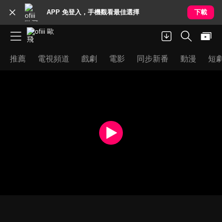
APP 免登入，手機觀看最佳選擇
下載
推薦
電視頻道
戲劇
電影
同步新番
動漫
短