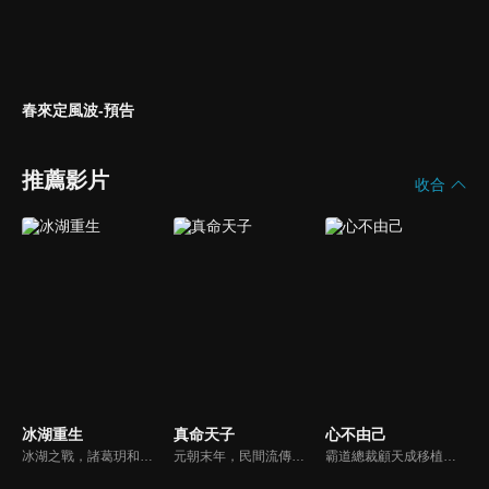
春來定風波-預告
推薦影片
收合
冰湖重生
真命天子
心不由己
冰湖之戰，諸葛玥和楚喬落入冰湖，楚喬被燕洵所救，得知諸葛玥已死，她尋機刺殺燕洵，為諸葛玥報仇。楚喬在卞唐幾次三番受到一位神秘男子的幫助，她有種似曾相識的感覺，不禁懷疑諸葛玥還活著。燕洵變本加厲，掀起四國紛亂。最終，楚喬能否平定天下並再與諸葛玥重聚？
元朝末年，民間流傳著有關真命天子即將出世推翻元朝的預言，韓靈兒、陳友諒、朱元璋均被認為是真命天子。朝廷得知流言，企圖扼殺真命天子。為逃避元軍搜殺，朱元璋寄身皇覺寺，結識了徐達、胡大海、常遇春等好兄弟，並得劉伯溫輔佐，最終，朱元璋挾真命天子之威，開國奠基，開啟三百年大明皇朝。
霸道總裁顧天成移植心臟後竟然愛上了職場對頭秘書林嘉琪，兩人逐漸在工作生活中意識到對方的心意，朝著共同的目標並肩作戰。