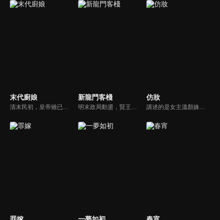
末代廚娘
新龍門客棧
仿妝
清末民初，皇帝雖已退位，但紫禁城內仍是君君臣臣的小朝廷。民女容兒陰差陽錯成為宮女後，與侍衞李琪結下淵源。容兒出於對廚藝的悟性頗受壽喜姑姑賞識，壽喜收容兒為徒授其廚技。太監孫立仁誣陷壽喜盜竊宮內珍寶，容兒不甘師傅冤死，與李琪並肩查案。
明末政局動盪，賢王將立為太子，引來敬王與東廠曹少欽暗中謀害。錦衣衛周淮安護送英王遇伏，逃亡途中攜小王爺求助俠女邱莫言，並逃至龍門島。女掌櫃金鑲玉傾心周淮安，三人情義糾葛。最終周力挫奸黨、昭雪忠冤，成就開海開市大業，功成隱退，金鑲玉守候不渝。
講述的是女主溫顏姝和男主慕寒陰差陽錯之下用不同的身份從相識相知到真誠相愛，從保護自己的小家到共同守護天下的故事，展現了他們對於美好愛情的無限嚮往和不懈追求，對於彼此人生創傷的互相寬慰與治癒，對於自身責任和使命的勇敢擔當。
罪嫁
一夢如初
春宵