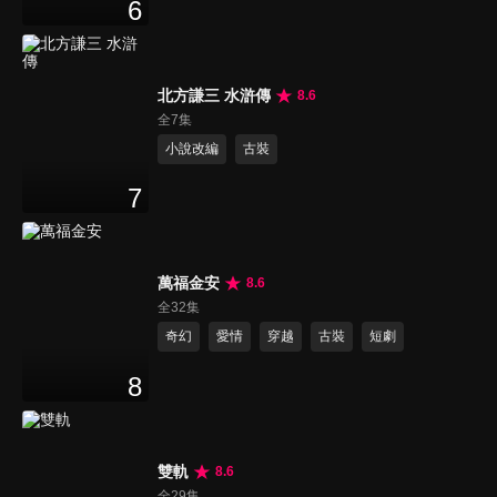
6
北方謙三 水滸傳
8.6
全7集
小說改編
古裝
7
萬福金安
8.6
全32集
奇幻
愛情
穿越
古裝
短劇
8
雙軌
8.6
全29集