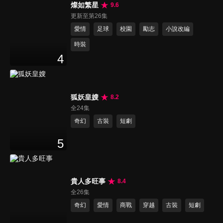
燦如繁星
9.6
更新至第26集
愛情
足球
校園
勵志
小說改編
時裝
4
狐妖皇嫂
8.2
全24集
奇幻
古裝
短劇
5
貴人多旺事
8.4
全26集
奇幻
愛情
商戰
穿越
古裝
短劇