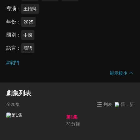
導演
王怡卿
年份
2025
國別
中國
語言
國語
#
宅鬥
顯示較少
劇集列表
全28集
列表
舊→新
第1集
31
分鐘