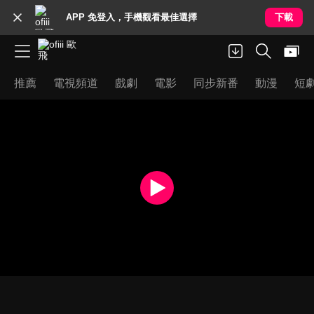
APP 免登入，手機觀看最佳選擇
下載
推薦
電視頻道
戲劇
電影
同步新番
動漫
短