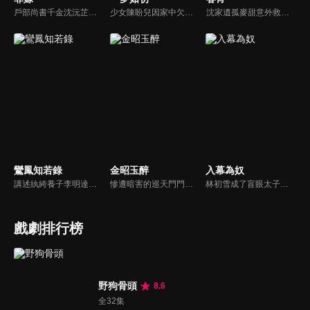
戶部尚書千金沈沅芷為救青梅顧恒遠甘願頂罪，卻捲入侯府仇怨，嫁給仇人樊星序。情郎背叛、小叔設局、皇族陷害，她步步為營，暗中翻盤，終揭真兇，解開誤會。真假賀薇蘭現身，掀起最後風暴。
少女陳盼兒因家中欠稅，被縣令送入青樓抵債，關鍵時刻她幸運逃脫，改名「寶銀」隱姓埋名。後來，她與溫家大郎君溫肅重逢，當時溫肅已是長公主府的面首。兩人在共同抵抗權貴壓迫，逐漸建立起深厚的情感聯繫。
沈家遺孤麥甜意外救下重傷失憶的太子瑾川，為逃避皇命，她借機與之假結婚。不料一場契約婚書卻生出先婚後愛的真情羈絆。最終二人攜手揭開了科舉舞弊的滔天黑幕，並為沈家平反雪冤。
鸞鳳知若錄
金昭玉醉
入幕為奴
講述紈絝養子李明達在身世揭秘後覺醒，以家傳米粉逆襲商界，周旋於家族暗鬥與寶藏爭奪，最終以豁達之心實現事業愛情雙贏，而貪婪者皆自食惡果的傳奇故事。
慘遭暗害的巡天門門主蕭錦玉，意外重生於軟弱眼盲的楚王妃陸昭之身，憑藉自身智勇，攜手名義上的「弟弟」蕭仞，向楚王以及勾搭楚王的堂妹等一眾家人，替陸昭與自己發起復仇…
林初雪成了盲眼太子的藥奴，太子墨凌淵用瘋魔佔有慾囚她“阿初，你是孤的眼，別想逃！”她拼到假死脫身，讓他以為自己餵了狼。可她不知道，他早看穿一切，甘心吞下她遞的毒藥，只在她走後望著背影低語“這場血雨腥風，孤替你扛。”
戲劇排行榜
野狗骨頭
8.6
全32集