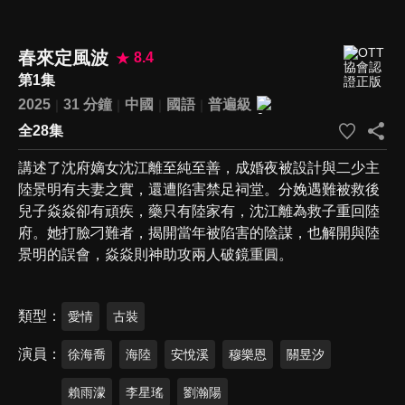
春來定風波
8.4
第1集
2025
31 分鐘
中國
國語
普遍級
全28集
講述了沈府嫡女沈江離至純至善，成婚夜被設計與二少主
陸景明有夫妻之實，還遭陷害禁足祠堂。分娩遇難被救後
兒子焱焱卻有頑疾，藥只有陸家有，沈江離為救子重回陸
府。她打臉刁難者，揭開當年被陷害的陰謀，也解開與陸
景明的誤會，焱焱則神助攻兩人破鏡重圓。
類型
愛情
古裝
演員
徐海喬
海陸
安悅溪
穆樂恩
關昱汐
賴雨濛
李星瑤
劉瀚陽