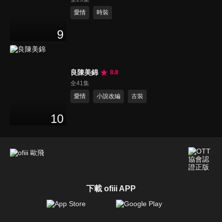
愛情
時裝
9
良陳美錦
8.8
全41集
愛情
小說改編
古裝
10
下載 ofiii APP