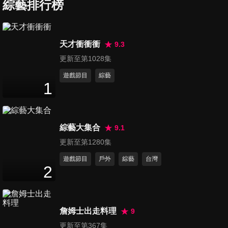
綜藝排行榜
第25集 【打卡第二人生】『人
世間所有的相遇，都是久別重
18
分鐘
逢』甲組籃球員踏上餐車路！
天才衝衝衝
9.3
袁意翔
更新至第1028集
遊戲節目
綜藝
1
綜藝大集合
9.1
更新至第1280集
遊戲節目
戶外
綜藝
台灣
2
詹姆士出走料理
9
更新至第367集