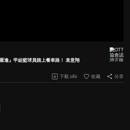
別重逢』甲組籃球員踏上餐車路！ 袁意翔
下載 ofiii
收藏
分享