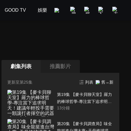
GOOD TV
娛樂
美食旅遊
新聞政論
汽車
劇集列表
推薦影片
更新至第25集
列表
舊→新
第19集 【麥卡貝聊天室】羅力
的棒球哲學-專注當下追求明
13
分鐘
天！建議年輕投手需要一顆讓
打者揮空的武器球(ง๑ •̀_•́)ง
feat. 羅力
第20集 【麥卡貝調查局】味全
龍挺進台灣大賽~天母棒球場美