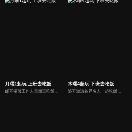
月曜1起玩 上班去吃飯
木曜4超玩 下班去吃飯
邰哥帶著工作人員翹班吃飯去，看看他們享用了哪些美食吧！
邰哥邀請各界名人一起吃飯聊天，與觀眾分享他們的故事。