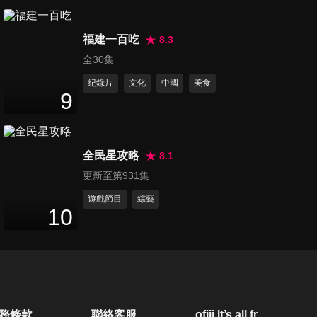
福建一百吃
8.3
全30集
紀錄片
文化
中國
美食
9
全民星攻略
8.1
更新至第931集
遊戲節目
綜藝
10
務條款
聯絡客服
ofiii lt’s all free