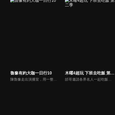
魯豫有約大咖一日行10
木曜4超玩 下班去吃飯 第二季
陳魯豫走出演播室，用一整天的時間， 探訪嘉賓的日常生活，展現大咖們最真實的生活狀態。全程探訪不同領域的頂級明星大咖，帶觀眾來到名人大咖們的身邊，展示他們不為人知的生活背面。
邰哥邀請各界名人一起吃飯聊天，與觀眾分享他們的故事。