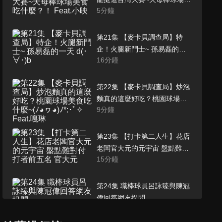
5
分鐘
食吃什麼？！ Feat.小映
第21集 【麥卡貝調查局】特
企！火腿新鬥士~ 孫易磊的一
16
分鐘
天 d(･∀･)b
第22集 【麥卡貝調查局】炒泡
麵真的這麼好吃？桃園球場美
9
分鐘
食吃什麼~(ﾉ◕ヮ◕)ﾉ*:･ﾟ✧ Feat.
嘎琳
第23集 【打卡第二人生】花店
老闆官大元的元宇宙 盤點難對
15
分鐘
付打者前五名 官大元
第24集 職棒球員呂詠臻與陳冠
偉回答網友提問
11
分鐘