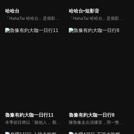
哈哈台
哈哈台•短影音
「HahaTai 哈哈台」是個影音創作團隊，拍各種有趣的節目！目前節目有「哈哈台街訪」、「哈哈台在地體驗」、「哈哈台地陪」、「哈哈台租屋大調查」、還有各種特別企劃。
「HahaTai 哈哈台」是個影音創作團隊，拍各種有趣的節目！目前節目有「哈哈台街訪」、「哈哈台在地體驗」、「哈哈台地陪」、「哈哈台租屋大調查」、還有各種特別企劃。
魯豫有約大咖一日行11
魯豫有約大咖一日行8
本季節目將以「聽他人， 觀自己」為全新主題，以多元開放的深度訪談，聚焦嘉賓生活故事的向內探索，挖掘出每一位公眾人物真實生活中的高光時刻，通過向外遠眺、向內求索，為觀眾提供「聆聽他人，觀察自身」的生活視角，繼續用紀實的手法感受時代變遷，關注多元社會話題，傳達積極正向的時代精神。
陳魯豫走出演播室，用一整天的時間， 探訪嘉賓的日常生活，展現大咖們最真實的生活狀態。全程探訪不同領域的頂級明星大咖，帶觀眾來到名人大咖們的身邊，展示他們不為人知的生活背面。