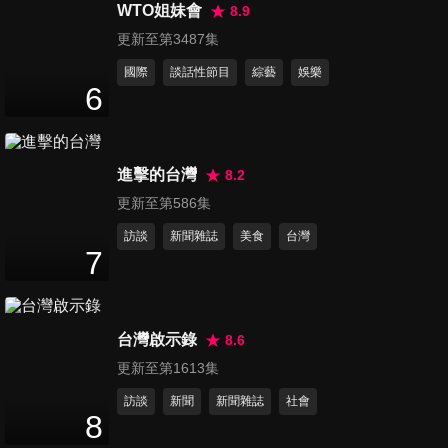
WTO姐妹會
8.9
更新至第3487集
國際
談話性節目
綜藝
娛樂
6
進擊的台灣
8.2
更新至第586集
訪談
新聞雜誌
美食
台灣
7
台灣啟示錄
8.6
更新至第1613集
訪談
新聞
新聞雜誌
社會
8