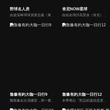
野球名人房
肯尼NOW星球
由資深棒球球員黃忠義（東哥）搭配新生代藝人何美聯手主持，訪問棒球知名球員的生活點滴及經典賽事分享。
由知名球評高景炎（肯尼）主持，講解、分析國內外籃球賽事。
魯豫有約大咖一日行9
魯豫有約大咖一日行12
陳魯豫走出演播室，用一整天的時間， 探訪嘉賓的日常生活，展現大咖們最真實的生活狀態。全程探訪不同領域的頂級明星大咖，帶觀眾來到名人大咖們的身邊，展示他們不為人知的生活背面。
本季將以「對話的盡頭是更大的生活」為全新主題，開放多元的深度對話，來打破傳統訪談的束縛，透過鏡頭背後獨特的生活視角，為觀眾呈現更為真實、豐富的人生百態。