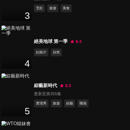
烹飪
旅遊
美食
3
絕美地球 第一季
8.4
紀錄片
自然
4
綜藝新時代
8.3
更新至第355集
實境秀
旅遊
綜藝
職場
5