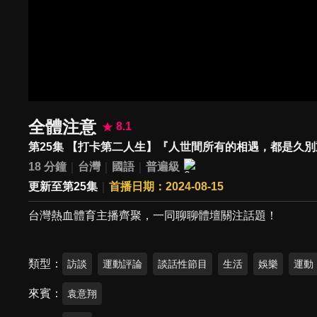
全體注意
8.1
第25集 【打卡第二人生】『人世間所有的相遇，都是久
18 分鐘
台灣
國語
普遍級
更新至第25集
首播日期：2024-08-15
台灣熱血體育主播齊聚，一同聊聊體壇關注話題！
類型
訪談
運動評論
談話性節目
生活
娛樂
運動
來賓
袁意翔