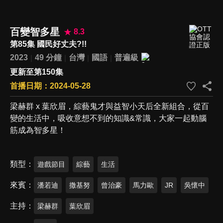
百變智多星
8.3
第85集 國民好丈夫?!!
2023
49 分鐘
台灣
國語
普遍級
更新至第150集
首播日期：2024-05-28
梁赫群 x 葉欣眉，綜藝鬼才與益智小天后全新組合，從百
變的生活中，吸收意想不到的知識&常識，大家一起動腦
筋成為智多星！
類型
遊戲節目
綜藝
生活
來賓
潘若迪
撒基努
曾治豪
馬力歐
JR
吳懷中
主持
梁赫群
葉欣眉