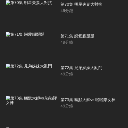
第70集 明星夫妻大對抗
49
分鐘
第71集 戀愛腦掰掰
49
分鐘
第72集 兄弟姊妹大亂鬥
49
分鐘
第73集 幽默大師vs.啦啦隊女神
49
分鐘