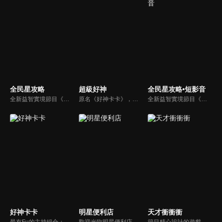
全民星攻略
超級好神
全民星攻略•短影音
全新益智實境節目《全民星攻略》，由館長曾國城擔任把關者，考驗著每個來挑戰九宮格益智遊戲藝人明星。想要攻略九宮格關卡，透過創意聯想、邏輯推理、理想分析，才有機會獲取智慧星幣，帶走夢幻大獎。
原名《好神卡卡》，後改名為《超級好神》，是一檔益智類綜藝節目，由「A咖天王」徐乃麟搭配黃鐙輝主持。「好神智慧王」、「好神記憶王」、「誰是爆點王」、「好神送好禮」四個單元，讓來賓一較高下。比反應，比記憶，比機智，比膽識，幸運女神的眷顧與遠離永遠都是個未知數！
全新益智實境節目《全民星攻略》，由館長曾國城擔任把關者，考驗著每個來挑戰九宮格益智遊戲藝人明星。想要攻略九宮格關卡，透過創意聯想、邏輯推理、理想分析，才有機會獲取智慧星幣，帶走夢幻大獎。
好神卡卡
明星便利店
天才衝衝衝