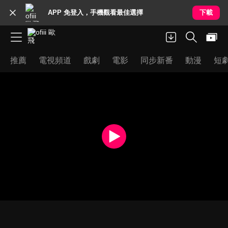
APP 免登入，手機觀看最佳選擇
下載
推薦
電視頻道
戲劇
電影
同步新番
動漫
短