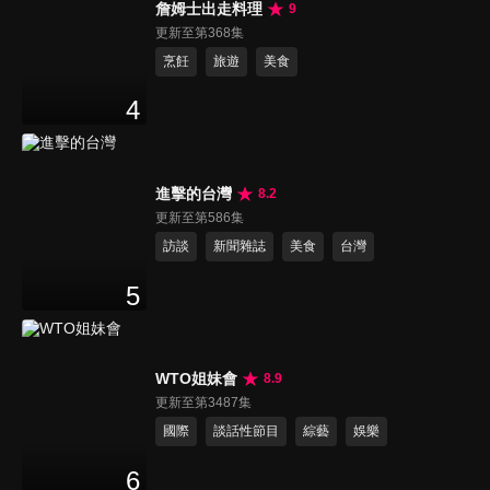
詹姆士出走料理
9
更新至第368集
烹飪
旅遊
美食
4
進擊的台灣
8.2
更新至第586集
訪談
新聞雜誌
美食
台灣
5
WTO姐妹會
8.9
更新至第3487集
國際
談話性節目
綜藝
娛樂
6