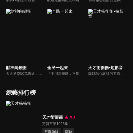
最有Fu的主持組合：「A咖天王」徐乃麟+「好神天心」朱芯儀+「真理大學校花」洪棠+「台大獸醫碩士」LYDIA。遊戲的層層關卡，來賓必須要和主持人比反應，比記憶，比機智，比膽識，幸運女神的眷顧與遠離永遠都是個未知數！
歡迎光臨明星便利店！你覺得便利店裡面有什麼？關東煮？茶葉蛋？還是讓你尖叫的大明星？一家擁有明星的便利店，到底有多稀奇，你會不會想要光臨呢？
節目精心設計的遊戲內容，包括深受觀眾喜愛並且火紅於各大專院校的【TEMPO系列】，考驗藝人用肢體表達能力以及聯想能力的【你是WORD演】、【會演是英雄】，考驗英文程度的【EAR傳耳ABC】，超簡單、超爆笑的【看你怎麼說】，以及考驗藝人反應、機智以及隊友默契的【不可能的默契】等單元，逗趣又爆笑！
財神向錢衝
全民一起來
天才衝衝衝•短影音
天天送您50萬現金，還有汽車大獎！不考智力、體力，挑戰家人、同事、同學、朋友互相了解的成渡和共同生活經驗。快來參加《財神向前衝》大獎通通送給您。
「不用高學歷，不用會答題，全民一起來，獎金拿不完！」《全民一起來》是一檔結合手機遊戲的大型現場直播益智節目，「記憶、觀察、反應、平衡、敏捷...」，多道關卡考驗挑戰者的多元智能及體能，見證藝人明星各項不可思議的挑戰。
節目精心設計的遊戲內容，包括深受觀眾喜愛並且火紅於各大專院校的【TEMPO系列】，考驗藝人用肢體表達能力以及聯想能力的【你是WORD演】、【會演是英雄】，考驗英文程度的【EAR傳耳ABC】，超簡單、超爆笑的【看你怎麼說】，以及考驗藝人反應、機智以及隊友默契的【不可能的默契】等單元，逗趣又爆笑！
綜藝排行榜
天才衝衝衝
9.3
更新至第1028集
遊戲節目
綜藝