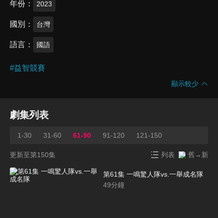
年份
2023
國別
台灣
語言
國語
#
益智競賽
顯示較少
劇集列表
1-30
31-60
61-90
91-120
121-150
更新至第150集
列表
舊→新
第61集 一鳴驚人隊vs.一舉成名隊
49
分鐘