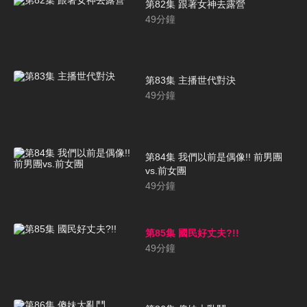
第82集 跟著女神去露營
49
分鐘
第83集 主播世代對決
49
分鐘
第84集 我們以前是偶像!! 前男團
vs.前女團
49
分鐘
第85集 國民好丈夫?!!
49
分鐘