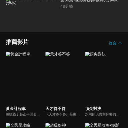
第90集 職業挑戰賽-模特兒(伊林)
49
分鐘
推薦影片
收合
黃金計程車
天才答不答
頂尖對決
由總霸子趙正平開著計程車在街頭隨機找尋搭車路人，進行機智問答，如果十題答對就可以拿走金元寶！如果沒有答對，就把當前獎金減一個0然後發放！另外節目中總霸子趙正平還會帶我們遍尋美食名景。
《天才答不答》是由吳宗憲和吳怡霈共同主持的益智節目。節目設立高額的獎金來考驗藝人們真實的人性，同時將題目立體化，讓你身歷其境去冒險答題。更有哪些出乎意料的處罰，讓藝人羞愧的不想再答錯！一個最接近「人性」與「真實」的益智節目，現在就讓吳宗憲帶你輕鬆玩轉知識。
煩悶的現實和抑鬱的社會，你需要的就是笑、大聲笑、開口笑，《頂尖對決》就要你笑到落ㄟ骸，最具綜藝實力的庹宗康，和喜感十足的納豆各自領軍對抗，藝人搞笑pk笑果十足，《頂尖對決》讓你忘掉一週煩惱！