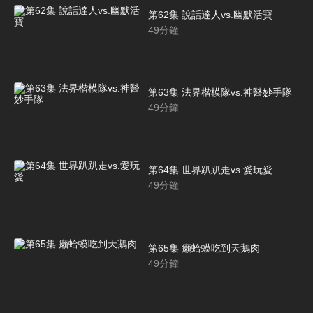
第62集 說話達人vs.幽默活寶
49
分鐘
第63集 法界楷模隊vs.神醫妙手隊
49
分鐘
第64集 世界趴趴走vs.愛玩愛
49
分鐘
第65集 癩蛤蟆吃到天鵝肉
49
分鐘