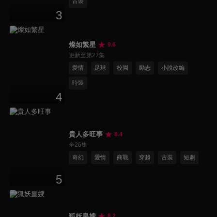
古裝
3
燦如繁星
9.6
更新至第27集
愛情
足球
校園
勵志
小說改編
時裝
4
貴人多旺事
8.4
全26集
奇幻
愛情
商戰
穿越
古裝
短劇
5
狐妖皇嫂
8.2