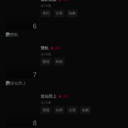
全24集
奇幻
古裝
短劇
6
雙軌
8.6
全29集
愛情
時裝
7
逆仙而上
8.2
全25集
冒險
仙俠
古裝
短劇
8