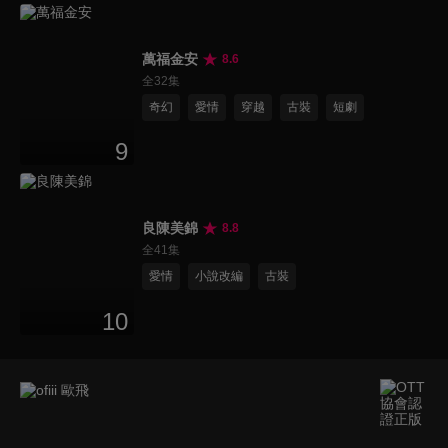
萬福金安
8.6
全32集
奇幻
愛情
穿越
古裝
短劇
9
良陳美錦
8.8
全41集
愛情
小說改編
古裝
10