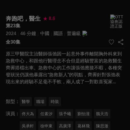
奔跑吧，醫生
8.6
第23集
2024
46 分鐘
中國
國語
普遍級
全30集
原三甲醫院主治醫師張弛因一起意外事件離開胸外科來到
急救中心，和跟他行醫理念不合但是經驗豐富的急救醫生
齊霽搭檔出車。急救中心的工作讓張弛應接不暇，各種突
發狀況仍讓他暴露出“急救新人”的弱點，齊霽針對張弛表
現出來的經驗不足毫不手軟，兩人成了一對歡喜冤家...
類型
醫學
職場
時裝
演員
佟大為
任素汐
張予曦
劉怡潼
魏天浩
吳承軒
徐申東
高廣澤
葛林飛
陳思澈