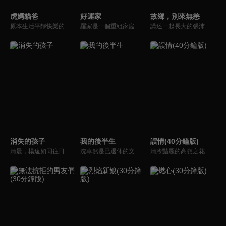
虎媽貓爸
好運家
故鄉，別來無恙
原本生活平靜快樂的畢勝男在女兒面臨升小學的問題時發現，別人早已忙的團團轉，自己還懵然無知。個性倔強的她辭職回家，打響教育戰爭。自由主義的丈夫羅素不以為然，夫妻引發一系列教育、家庭問題。此時，溫柔可人的初戀女友出現，令羅素心生搖曳，回職場的畢勝男又遇到事業問題…
羅家是一個重組家庭，早年喪偶的羅爸羅福全帶著一對龍鳳胎兒女，離異的羅媽郝茗帶著女兒郝有嘉，兩人走到一起，婚後又添了小女兒羅雨婷，成為罕見的六口之家。期盼著兒女們自己的“小家庭”和這個大家庭一樣幸福美滿，殊不知兒女們都各自出現了家庭的危機或人生的陣痛。
講述一起長大的張沛、吳芸、苟丹丹、董家希四個女孩，成年散落天南海北，但各自人生的轉折讓她們再度重聚成都。面對闊別多年的故鄉，她們經歷著從不適應到再熟悉的過程，在挫折中找到了事業的新方向，收穫了友誼、親人的撫慰和愛情的美好，最終她們發現，在故鄉也能找到人生的無限可能的故事。
消失的孩子
我的後半生
誤情(40分鐘版)
清晨，楊遠如同往日般準備送兒子上學，兒子卻在樓道間離奇消失。頹廢男袁午與父親同住，過着假裝體面的雙面生活，某天卻在出租屋內突遇意外；女房東林楚萍突然匆忙搬離住所，原本平靜安穩的生活也被徹底攪亂。這些看似毫不相關的陌生人，隨着孩子的失蹤，一系列有關愛與救贖的秘密也逐漸浮出水面。
沈卓然是已退休的文學系教授，兒女雙全、三代同堂，髮妻去世後他在老友的鼓勵下開啟了相親之旅。善解人意的護士長因房產與他分道揚鑣；女科學家癌症復發選擇了不告而別；工會主任的強勢讓他受到心理打壓；酷似髮妻的物件提出了讓他為難的要求。不同的情感經歷給沈卓然帶來了新的成長。
清冷豔麗的高嶺之花江時淺在遭受霸淩、暴力等一系列事件後，華麗蛻變逆襲歸來，用一場精心策劃強勢開啟自己的復仇之路，最終收穫內心救贖與愛情的故事。