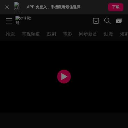
APP 免登入，手機觀看最佳選擇
下載
推薦
電視頻道
戲劇
電影
同步新番
動漫
短