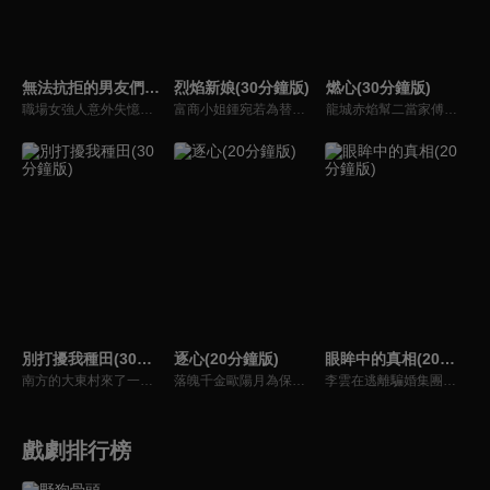
無法抗拒的男友們(30分鐘版)
烈焰新娘(30分鐘版)
燃心(30分鐘版)
職場女強人意外失憶後重啟人生，一覺醒來，竟與公司老闆、部門總監、實習生三人同時「戀愛」。通過這甜蜜浪漫、驚險刺激又難以抉擇的感情生活後，最終發現愛情真正的意義。
富商小姐鍾宛若為替未婚夫劉子潤復仇，假意投誠敵對的夏軍，卻不料遭到夏軍少帥沐少離威脅強娶，由此各懷算計的倆人成為了夫妻，並在一系列鬥智鬥勇的婚後生活中愛上了彼此。而就在兩人濃情時，鍾宛若意外得知了沐少離的真實身份，在彼此的不信任和軍閥爭霸的陰謀下，相愛的倆人開始了互相折磨 。
龍城赤焰幫二當家傅雲月不顧哥哥傅雲崢的阻攔，偽裝身分接近沈家少爺沈西澤，為母報仇刺殺沈家老爺沈文德時，竟發現其中隱藏著更深的秘密。
別打擾我種田(30分鐘版)
逐心(20分鐘版)
眼眸中的真相(20分鐘版)
南方的大東村來了一位不速之客林現，他是林氏集團百億資產的唯一繼承人，在爺爺強勢壓迫下，家世顯赫的他空降莊家找到自己傳說中門當戶對的未婚妻，決定說服她自願解除婚約。
落魄千金歐陽月為保住洋行，查明父親死因，讓處心積慮接觸自己的秦霽風成為了自己的保鏢，對其日漸生情。與自己的青梅竹馬未婚夫梁嘉昊逐漸疏遠，正當兩人要攜手對抗黑暗時，不料真相揭開，兩人站在了對立面，一場虐心三角戀逐漸拉開帷幕...
李雲在逃離騙婚集團後，決定加入閨蜜的公司重新開始。然而，閨蜜與公司總裁的親密關係讓她心生疑慮。更驚人的是，這位曾經的好友竟與騙婚集團的頭目保持著秘密聯繫…背叛與真相交織，身陷陰謀的李雲將如何在這場風暴中保全自己？
戲劇排行榜