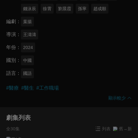
錢泳辰
徐霄
劉晨霞
孫寧
趙成順
編劇
葉揚
導演
王濤濤
年份
2024
國別
中國
語言
國語
#
醫療
#
醫生
#
工作職場
顯示較少
劇集列表
全30集
列表
舊→新