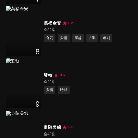
萬福金安
8.6
全32集
奇幻
愛情
穿越
古裝
短劇
8
雙軌
8.6
全29集
愛情
時裝
9
良陳美錦
8.8
全41集