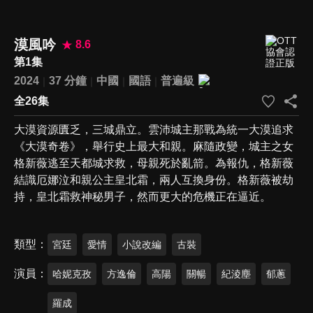
漠風吟
8.6
第1集
2024
37 分鐘
中國
國語
普遍級
全26集
大漠資源匱乏，三城鼎立。雲沛城主那戰為統一大漠追求
《大漠奇卷》，舉行史上最大和親。麻隨政變，城主之女
格新薇逃至天都城求救，母親死於亂箭。為報仇，格新薇
結識厄娜泣和親公主皇北霜，兩人互換身份。格新薇被劫
持，皇北霜救神秘男子，然而更大的危機正在逼近。
類型
宮廷
愛情
小說改編
古裝
演員
哈妮克孜
方逸倫
高陽
關暢
紀淩塵
郁蔥
羅成