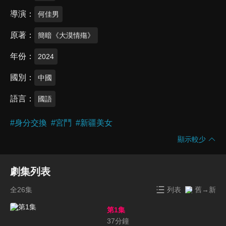
導演
何佳男
原著
簡暗《大漠情殤》
年份
2024
國別
中國
語言
國語
#
身分交換
#
宮鬥
#
新疆美女
顯示較少
劇集列表
全26集
列表
舊→新
第1集
37
分鐘