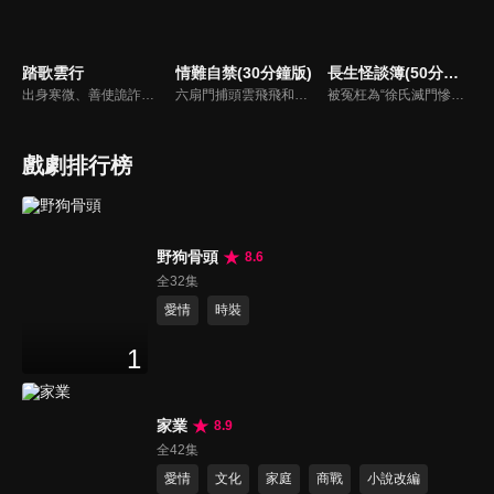
踏歌雲行
情難自禁(30分鐘版)
長生怪談簿(50分鐘版)
出身寒微、善使詭詐之術的江湖騙子辛雲歌，為躲避官府通緝一路逃亡至邊境冬夜城，卻不想因一場仗義之舉，意外攪亂了鎮疆王世子秦唳行圍捕敵國奸細的行動。為求脫身，辛雲歌被迫與秦唳行合作開始了一場“公主駕到”的騙局，在一場場驚險刺殺襲來的同時，更大的危機悄然來臨。
六扇門捕頭雲飛飛和乾坤幫位高權重的顧臨淵，二人是水火不容的死對頭，然而揭開神秘面紗後，彼此竟是分別多年刻骨銘心的戀人，於是兩人再次情難自禁，隨著兩人的破鏡重圓，當年塵封的謎團也逐漸被解開…
被冤枉為“徐氏滅門慘案”兇手的主人公在多年後深陷倖存者的複仇圈套，成功說服其共同對抗真兇，並找出真相的故事。整個故事發生在一個荒山客棧，眾人鬥智斗勇，一步步揭開每個人的秘密，還原案件本來面目。
戲劇排行榜
野狗骨頭
8.6
全32集
愛情
時裝
1
家業
8.9
全42集
愛情
文化
家庭
商戰
小說改編