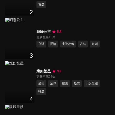
古裝
2
昭陽公主
8.4
更新至第15集
宮廷
愛情
小說改編
古裝
短劇
3
燦如繁星
9.6
更新至第26集
愛情
足球
校園
勵志
小說改編
時裝
4