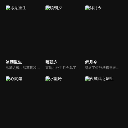
冰湖重生
曉朝夕
錦月令
冰湖之戰，諸葛玥和楚喬落入冰湖，楚喬被燕洵所救，得知諸葛玥已死，她尋機刺殺燕洵，為諸葛玥報仇。楚喬在卞唐幾次三番受到一位神秘男子的幫助，她有種似曾相識的感覺，不禁懷疑諸葛玥還活著。燕洵變本加厲，掀起四國紛亂。最終，楚喬能否平定天下並再與諸葛玥重聚？
東瑜小公主月令為了守護姐姐的幸福“替嫁”到北朔，陰差陽錯與接親使臣北王周時予結姻，沒想到和親之路殺機四伏，一塊玉佩意外開啓了時光之門，月令與周時予在體驗結束即開局的遊戲規則中不斷“打怪升級”，兩人相互扶持，攜手同行，從力求改變個人命運到肩負國家大義，在共同成長中愛上彼此。
講述了特務機構雪衣衛首領鳳作人奉嘉帝之命，潛入定遠侯府尋找前朝太子，意圖斬草除根。然而在這個過程中，鳳作人卻發現嘉帝的背後有人正在佈局更大的陰謀...