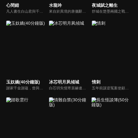
心間錯
水龍吟
夜城賦之離生
凡人書生白山君與千年大妖柳扶風，因百年前的一場換心契約而命運相連。兩人共享同一顆心臟，在一心分為兩半的羈絆下，結下了跨越百年的深刻宿緣，卻也無奈深陷於人妖殊途的宿命掙扎與愛恨糾葛之中。在命運的指引下，這對身份對立的夥伴攜手行走人間，共同破解接踵而來的志怪奇案。
來自於異境的唐儷辭（羅雲熙 飾），師從周睇樓，後為隱居世外的國舅之子，在被構陷其涉及一滅門案，被迫捲入江湖紛爭之中。
舒城在楚墨兩國之戰中落敗，並成為了墨國五皇女莫茴的魂器。失去自我意識的舒城跟隨姐姐莫茹回到墨國，面對失而復得的妹妹，莫茹欣喜又憂慮。為了保護親人和國家她棄醫從戎，甚至為了保護莫茴不惜被砍掉一條手臂，然而這一切都阻擋不了局勢的動盪不安...
玉奴嬌(40分鐘版)
冰芯明月夙傾城
情刺
謝家千金謝蘊，曾與殷稷相識相愛，卻被誤會為背叛殷稷轉嫁齊王的始亂終棄之人。殷稷登上王位後，開啟了謝蘊地獄般的宮廷生活。謝蘊在與殷稷的愛恨糾葛中依然守住本心，兩人攜手粉碎了逆賊的陰謀。
白芯玥失憶寄居赫連府，與赫連夙在查探身世的過程中糾纏不清，彼此間情愫暗生。然而，藍羽軍的謎團、玄璃珠的秘密、以及潛伏在暗處的千機閣，讓他們步步驚心。白芯玥曾經的青梅竹馬沈瀾熠，如今卻是隱藏黑暗勢力的操控者，在愛與仇恨間掙扎。赫連夙和白芯玥能否衝破重重阻礙，找回真相？
五年前謀逆冤案使顧君遙滿門慘死，她委身神秘組織隱忍數載只為復仇，皇子岳瑾宸便是她復仇最好的刀。誰曾想宛如謫仙的白蓮竟是心思深沉的惡鬼，步步為營卻終成傀儡。一邊慾望肆意燃燒，一邊深宮危機重重，她該何去何從？