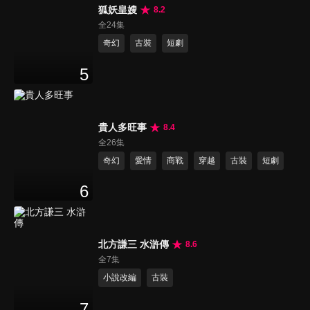
狐妖皇嫂
8.2
全24集
奇幻
古裝
短劇
5
貴人多旺事
8.4
全26集
奇幻
愛情
商戰
穿越
古裝
短劇
6
北方謙三 水滸傳
8.6
全7集
小說改編
古裝
7