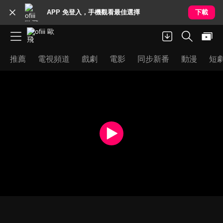
APP 免登入，手機觀看最佳選擇
下載
推薦
電視頻道
戲劇
電影
同步新番
動漫
短