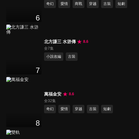
奇幻
愛情
商戰
穿越
古裝
短劇
6
北方謙三 水滸傳
8.6
全7集
小說改編
古裝
7
萬福金安
8.6
全32集
奇幻
愛情
穿越
古裝
短劇
8