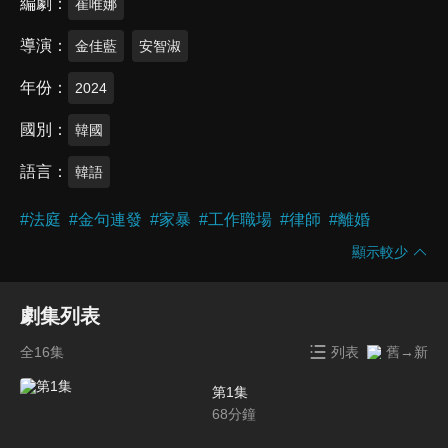
編劇
崔唯娜
導演
金佳藍
安智淑
年份
2024
國別
韓國
語言
韓語
#
法庭
#
金句連發
#
家暴
#
工作職場
#
律師
#
離婚
顯示較少
劇集列表
全16集
列表
舊→新
第1集
68
分鐘