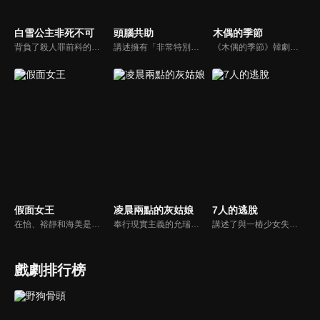
白雪公主非死不可
頭腦共助
木偶的季節
背負了殺人罪前科的青年正宇，出獄後面對遭到顛覆的人生、滿懷敵意的鄰里、不再親暱的摯友與家人，仍舊試圖為自己翻案，重新發掘十年前案發當天的真相。
講述擁有「非常特別的大腦」的腦神經科學家與擁有「冤大頭的大腦」的刑警進行合作，通過充滿反轉且有趣的腦疾病事件，演繹一齣腦科學刑偵喜劇故事。
《木偶的季節》韓劇線上看。死神「木偶」，每隔99年便要到人間休假一次，他附身在跟自己長得一模一樣的人類身上，並遇上了擁有神秘能力的女醫「韓季節」，展開奇幻、逗趣的浪漫愛情。
假面女王
凌晨兩點的灰姑娘
7人的逃脫
在怡、裕靜和海美是多年的好閨蜜，在各自領域都有相當高的成就，然而光鮮亮麗的外表下卻隱藏不為人知秘密，十年前她們的謊言讓好友宥娜遭陷成為殺人犯，如今她重新出現在眾人眼前，也將在四位女王好友之間掀起一陣腥風血雨。
奉行現實主義的允瑞得知完美男友柱元是「富三代」後，竟爽快收下柱元母親給予的紅包並狠飛男友！愛情至上的柱元為此發動挽救攻勢，這時藝術家成民卻闖進允瑞的生活，兩人因誤會而了解，關係漸漸親密，牽手的一幕更被柱元目睹，一場火花四濺的三角戀由此一觸即發！
講述了與一樁少女失蹤案相關的七名惡人為活下去而展開血腥生存競爭復仇的故事。因為一個少女的失蹤，而被牽連在一起的7個人相遇後，為了逃脫未知的威脅，他們展開了一場狠毒的逃脫記。其中夾雜的謊言與欲望，將充滿高度的反轉又反轉，並會掀起一場腥風血雨。
戲劇排行榜