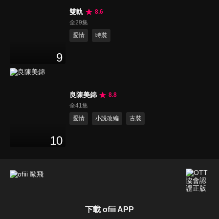
雙軌
8.6
全29集
愛情
時裝
9
良陳美錦
8.8
全41集
愛情
小說改編
古裝
10
下載 ofiii APP