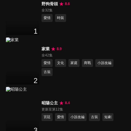
野狗骨頭
8.6
全32集
愛情
時裝
1
家業
8.9
全42集
愛情
文化
家庭
商戰
小說改編
古裝
2
昭陽公主
8.4
更新至第12集
宮廷
愛情
小說改編
古裝
短劇
3