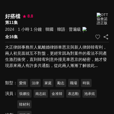
好搭檔
8.8
第11集
2024
1 小時 1 分鐘
韓國
韓語
普遍級
全16集
大正律師事務所人氣離婚律師車恩京與新人律師韓宥利，
兩人初見面就互不對盤，更經常因為對案件的看法不同產
生激烈衝突，直到韓宥利意外撞見車恩京的秘密，她才發
現原來兩人有許多共通點，從此兩人漸漸了解彼此...
類型
愛情
法律
家庭
勵志
職場
時裝
演員
張娜拉
南志鉉
金准韓
表志勳
池承炫
韓材利