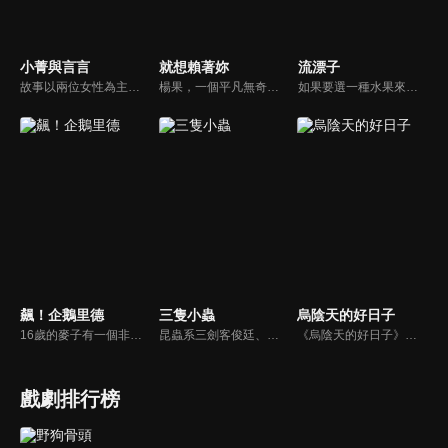
小菁與言言
就想賴著妳
流漂子
故事以兩位女性為主角，看她們在都市叢林中的生活和努力，面臨的種種困境、壓力、追求夢想的艱辛，以及人際關係的維繫等。主角們熱衷於表演工作，觀眾可藉此了解演藝行業的艱辛、努力和奉獻所帶來的回報，同時觀察年輕人對兩性關係的好奇和探索，探討現代社會中的愛情觀、性別 平等、個人自由等。
楊果，一個平凡無奇的女孩，她有的只是善良純真、熱情開朗、懂得感恩、珍惜眼前的樂天個性。項羽平是個「冷漠毒舌」的頂尖律師，最擅長替人打離婚官司和爭奪遺產。項羽平為了一對姪子傷透腦筋，在助理的推薦下僱用了楊果，而正值情傷的他，似乎逐漸被這個毫無女人味的超級褓姆吸引...
如果要選一種水果來代表，你的青春滋味會是什麼？對永康街知名冰店的老闆小羅而言，也許青春的滋味就是芒果吧！《流漂子》以小羅的成長經歷為題材，讓觀眾看見一個出生於民國50年代的青年，如何揮灑年輕的熱情與愛情，找出自己所行的道路，並同時映照近三十年來台灣社會的演變。
飆！企鵝里德
三隻小蟲
烏陰天的好日子
16歲的麥子有一個非常優秀的哥哥，會念書又會運動，甚至還是亞運會的短跑選手；麥子從小就覺得自己只是哥哥人生裡永遠的配角，直到意外接觸了競技技啦啦隊，他的人生才開始精彩豐富了起來。這是一個關於愛、原諒和追求夢想的故事，充滿喜趣也帶著淚水，勾勒出校園生活的青春與競技啦啦隊的熱血。
昆蟲系三劍客俊廷、冠強和瀛太用虎頭蜂大鬧課堂後，被主任要脅用「昆蟲微電影」交換岌岌可危的成績。為了籌措拍攝經費，俊廷來到客家庄打工賺錢；三個大學生在客家庄裡遇見文化衝擊，還得要在緊迫時間內拍攝出一系列的昆蟲電影，於此同時，俊廷赫然發現自己愛上茶庄老闆娘.....
《烏陰天的好日子》台劇線上看。為了逃避情傷跟工作不順的雙重打擊，護理師王碧秋到了偏遠的私人精神療養中心工作，但具有暴力傾向的前男友郭得浩得知碧秋下落，再次出現打亂碧秋生活。而當碧秋鼓起勇氣準備讓生活重回正軌時，郭得浩的現任女友林莉突然來到療養中心，成為天石的病人，並投下震撼彈……
戲劇排行榜