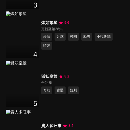
3
燦如繁星
9.6
更新至第26集
愛情
足球
校園
勵志
小說改編
時裝
4
狐妖皇嫂
8.2
全24集
奇幻
古裝
短劇
5
貴人多旺事
8.4