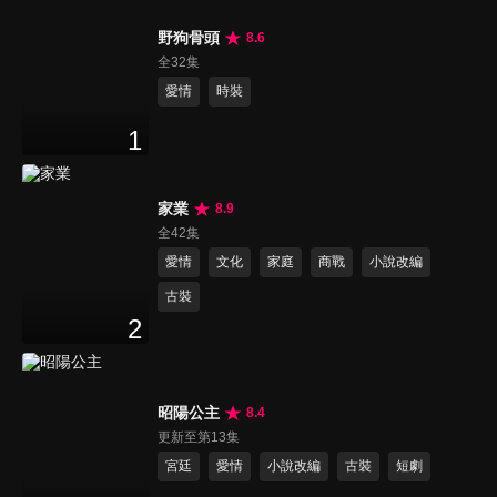
野狗骨頭
8.6
全32集
愛情
時裝
1
家業
8.9
全42集
愛情
文化
家庭
商戰
小說改編
古裝
2
昭陽公主
8.4
更新至第13集
宮廷
愛情
小說改編
古裝
短劇