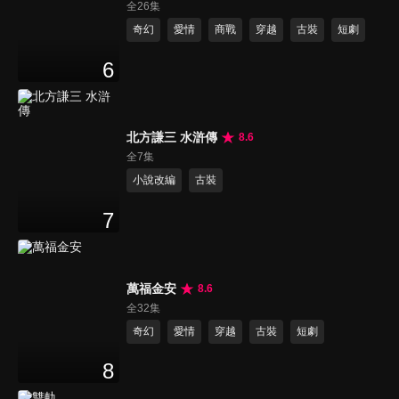
全26集
奇幻
愛情
商戰
穿越
古裝
短劇
6
北方謙三 水滸傳
8.6
全7集
小說改編
古裝
7
萬福金安
8.6
全32集
奇幻
愛情
穿越
古裝
短劇
8