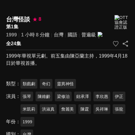
台灣怪談
8
第1集
1999
1 小時 8 分鐘
台灣
國語
普遍級
全24集
1999年華視單元劇。前五集由陳亞蘭主持，1999年4月18
日於華視首播。
類型
類戲劇
奇幻
靈異神怪
演員
張琴
陳維齡
梁修治
鈕承澤
李欣惠
伊正
米凱莉
洪淑真
詹麗美
陳霆
吳祥琳
張龍
年份
1999
國別
台灣