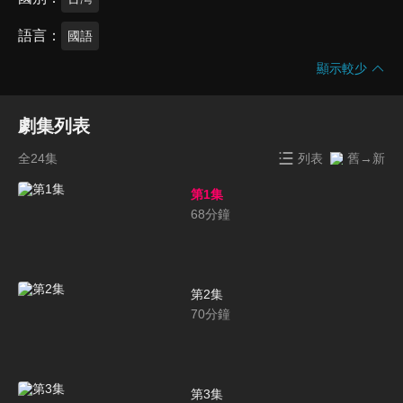
語言
國語
顯示較少
劇集列表
全24集
列表
舊→新
第1集
68
分鐘
第2集
70
分鐘
第3集