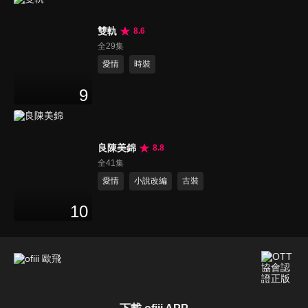
雙軌
8.6
全29集
愛情
時裝
9
良陳美錦
8.8
全41集
愛情
小說改編
古裝
10