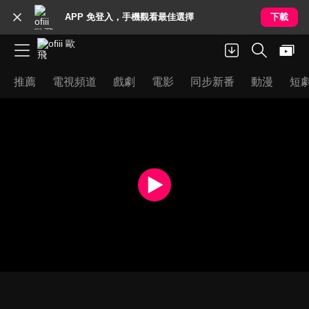
APP 免登入，手機觀看最佳選擇
下載
推薦
電視頻道
戲劇
電影
同步新番
動漫
短