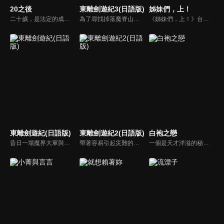
20之後
東離劍遊紀3(日語版)
姊妹們，上！
二十歲，是法定的成年人了，其實仍然十分稚氣的青春，有些轉化為大學課堂裡的專注或漠然，最常見的還是職場菜鳥謙沖粉嫩的笑容，代表個性、友誼、戀愛、夢想、未來，都被熱情和焦慮燃融膠著，劇集以最高的熱度交織著二十歲的年華榮景，與觀眾一起分享、回味這人生初成長的甜蜜與苦澀。
為了尋找掉落魔脊山山谷的婁震戒以及七殺天凌的行蹤，殤不患等人在谷底進行搜索，卻誤入了生長著奇特植物的廣闊洞窟。懷抱著復活魔神的野心卻遭受阻撓的妖女・刑亥，與西幽的邪教門派「神蝗盟」聯手，再次布下天羅地網，阻擋在凜雪鴉與殤不患面前！
《姊妹們，上！》台劇線上看。一場棒球賽，展現女人永不放棄的韌性！阿曼達回到父親生前的工廠，副廠長早已帶著幹部離開，剩下女工作業員們接一些零星的工作撐著。銀行稽查員來，才知道工廠面臨拍賣危機，完全沒有業務經驗的阿曼達與組長阿鳳，開始著她們的冒險與挑戰…
東離劍遊紀(日語版)
東離劍遊紀2(日語版)
白袍之戀
昔日一場魔界大軍與人界的戰爭「窮暮之戰」中，人類鍛造出諸多名喚「神誨魔械」的強力兵器。戰爭過後，這批為數眾多的神誨魔械被交由護印師一族長久看守，其中最強兵器「天刑劍」分劍刃、劍柄和劍鍔三部份，劍刃奉祀於鍛劍祠中，而劍柄和劍鍔分別由丹衡、丹翡這對兄妹守護。嗜於收藏寶劍的惡人蔑天骸企圖將天刑劍據為己有，丹衡被其所殺、而劍柄亦遭奪去。
帶著容易引起災難的危險秘寶「魔劍目錄」，居無定所的流浪劍士「殤不患」，從祖國西幽離開輾轉來到了東離之地後，好不容易獲得了一時安寧的他，不料被仇敵「禍世螟蝗」得知這個消息，再次陷入危機之中。從遙遠的西幽不斷接踵而來的異能、異形的刺客們。就在殤不患面對這樣的困境之中時，曾經的夥伴，身穿紅蓮之衣，謎一般的吟遊詩人「浪巫謠」就此現身。
一個是天才洋溢的秘密怪醫莫凡，一個是鋒芒畢露的帥氣名醫啟修，同時都愛上教授的女兒逸寧。不幸地逸寧跟她死去的母親罹患一樣的絕症，啟修、莫凡跟教授都對這個病束手無策之際，莫凡得到逸寧的同意，隱瞞了啟修跟教授而幫逸寧動手術，令逸寧進入長期休眠的狀態…