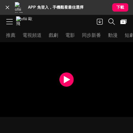
APP 免登入，手機觀看最佳選擇
下載
推薦
電視頻道
戲劇
電影
同步新番
動漫
短