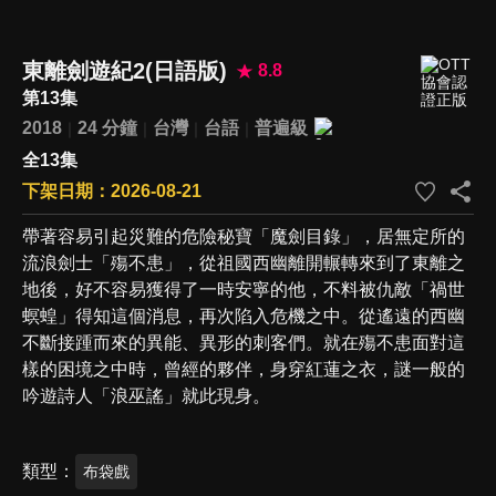
東離劍遊紀2(日語版)
8.8
第13集
2018
24 分鐘
台灣
台語
普遍級
全13集
下架日期：2026-08-21
帶著容易引起災難的危險秘寶「魔劍目錄」，居無定所的
流浪劍士「殤不患」，從祖國西幽離開輾轉來到了東離之
地後，好不容易獲得了一時安寧的他，不料被仇敵「禍世
螟蝗」得知這個消息，再次陷入危機之中。從遙遠的西幽
不斷接踵而來的異能、異形的刺客們。就在殤不患面對這
樣的困境之中時，曾經的夥伴，身穿紅蓮之衣，謎一般的
吟遊詩人「浪巫謠」就此現身。
類型
布袋戲