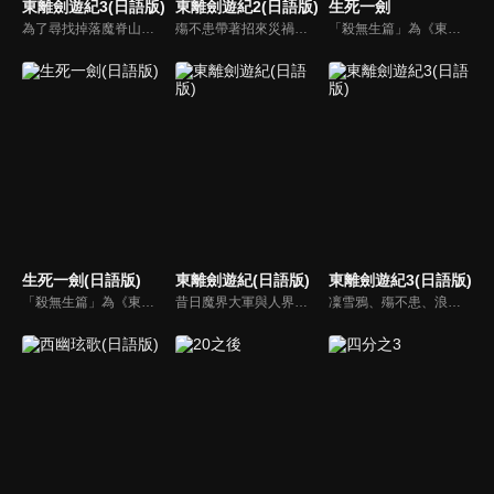
東離劍遊紀3(日語版)
東離劍遊紀2(日語版)
生死一劍
為了尋找掉落魔脊山山谷的婁震戒以及七殺天凌的行蹤，殤不患等人在谷底進行搜索，卻誤入了生長著奇特植物的廣闊洞窟。懷抱著復活魔神的野心卻遭受阻撓的妖女・刑亥，與西幽的邪教門派「神蝗盟」聯手，再次布下天羅地網，阻擋在凜雪鴉與殤不患面前！
殤不患帶著招來災禍的危險秘寶「魔劍目錄」，繼續流浪踏上旅途。離開自己的出生地西幽來到東離之地，他算得到短暫安息。但他來到東離的消息被仇敵「禍世螟蝗」得知，因此，殤不患又再將陷入險境。許多異能、異形的刺客陸續從西幽奔來，一名穿著紅蓮服飾的謎樣吟遊詩人出現在身處險境的殤不患面前──
「殺無生篇」為《東離劍遊紀》的前傳故事。以凜雪鴉性命為目標、執拗追殺著他的殺無生，過去與凜雪鴉的一段因緣將在故事中揭明。「殤不患篇」為虛淵玄親自執筆撰寫的《東離劍遊紀》後傳故事。大戰後，東離再度恢復和平。繼續著旅程的殤不患，來到了一家冷清的客棧酒館。在那裡，他遇上了一個男人...
生死一劍(日語版)
東離劍遊紀(日語版)
東離劍遊紀3(日語版)
「殺無生篇」為《東離劍遊紀》的前傳故事。以凜雪鴉性命為目標、執拗追殺著他的殺無生，過去與凜雪鴉的一段因緣將在故事中揭明。「殤不患篇」為虛淵玄親自執筆撰寫的《東離劍遊紀》後傳故事。大戰後，東離再度恢復和平。繼續著旅程的殤不患，來到了一家冷清的客棧酒館。在那裡，他遇上了一個男人...。
昔日魔界大軍與人界的戰爭中，人類鍛造出諸多足以發揮無匹力量的兵器──「神誨魔械」。戰爭後，神誨魔械交由護印師看守，兄妹「丹衡」、「丹翡」守護的最強兵器「天刑劍」落入以「蔑天骸」為首的惡人手中。丹衡無法抗衡邪惡，為蔑天骸所殺，丹翡身陷危機，此時出現的「凜雪鴉」、「殤不患」拯救了她。
凜雪鴉、殤不患、浪巫謠與捲殘雲為了尋回七殺天凌，在魔脊山下展開搜索，卻發現一個通往奇妙空間「無界閣」的祕密洞穴。在幾人探索無界閣時，卻遭受了刑亥及禍世螟蝗門下弟子「萬軍破」、「異飄渺」的攻擊。在他們奮力抵擋時，卻被無界閣中生長的不可思議鏡子傳送到了異世界……