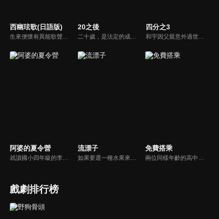
西幽玹歌(日語版)
20之後
四分之3
生來便懷有異能歌聲的少年浪巫謠，自小便跟在隱遁雪山的盲眼母親身邊，接受經年累月的苛刻訓練。母親懷著野心，想將兒子的歌聲鍛鍊成天下無雙，然後送入宮廷。然而過於苛刻的訓練卻招致了不幸的事故，母親在浪巫謠眼前斷送了性命。失去照顧者後，浪巫謠成了流浪之身。
二十歲，是法定的成年人了，其實仍然十分稚氣的青春，有些轉化為大學課堂裡的專注或漠然，最常見的還是職場菜鳥謙沖粉嫩的笑容，代表個性、友誼、戀愛、夢想、未來，都被熱情和焦慮燃融膠著，劇集以最高的熱度交織著二十歲的年華榮景，與觀眾一起分享、回味這人生初成長的甜蜜與苦澀。
和宇因父親意外過世而回到家鄉，面臨被迫接手的賣菜車生意，以及因跛腳而過度保護他的母親，頓時讓和宇的世界瞬間崩塌，陷入絕望。就在此時，和宇遇見駐村藝術家玟萱，第一個不把自己跛腳當回事的女孩，還約跛腳的自己去騎單車，她在和宇混亂的世界裡，開了一扇窗，並協助他重新理解所謂的家庭。
阿婆的夏令營
流漂子
免費搭乘
就讀國小四年級的李軒，對快到的暑假有很多美好想法，沒想到放暑假前一天，爸爸被派到外地、媽媽出差，爸爸只好半哄半騙帶李軒回花蓮老家。因為跟阿婆非常不熟，再加上阿婆家都是他討厭的藥草味，又沒有電動和網路，又一直逼他做家事、吃青菜，於是李軒一心想要逃離阿婆家、逃離這個變成惡夢的暑假！
如果要選一種水果來代表，你的青春滋味會是什麼？對永康街知名冰店的老闆小羅而言，也許青春的滋味就是芒果吧！《流漂子》以小羅的成長經歷為題材，讓觀眾看見一個出生於民國50年代的青年，如何揮灑年輕的熱情與愛情，找出自己所行的道路，並同時映照近三十年來台灣社會的演變。
兩位同樣年齡的高中生，因為一張眷屬乘車證而有了交集；周瑞明為何冒名使用著別人的眷屬乘車證？那個叫呂理成的高中生，又為何會弄掉了他的眷屬乘車證呢？時間悠悠晃晃過了三十多年，所有的故事也將被一一揭開…
戲劇排行榜