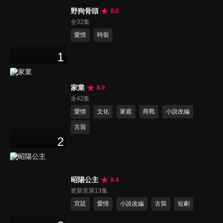
野狗骨頭
8.6
全32集
愛情
時裝
1
家業
8.9
全42集
愛情
文化
家庭
商戰
小說改編
古裝
2
昭陽公主
8.4
更新至第13集
宮廷
愛情
小說改編
古裝
短劇