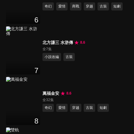
奇幻
愛情
商戰
穿越
古裝
短劇
6
北方謙三 水滸傳
8.6
全7集
小說改編
古裝
7
萬福金安
8.6
全32集
奇幻
愛情
穿越
古裝
短劇
8