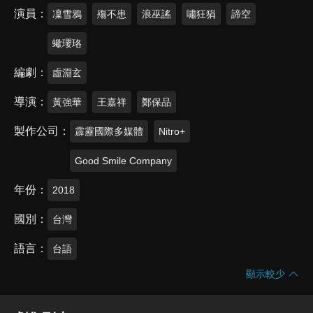
演員
凜雪鴉
殤不患
浪巫謠
嘯狂狷
諦空
蠍瓔珞
編劇
虛淵玄
導演
黃強華
王嘉祥
鄭保品
製作公司
霹靂國際多媒體
Nitro+
Good Smile Company
年份
2018
國別
台灣
語言
台語
顯示較少