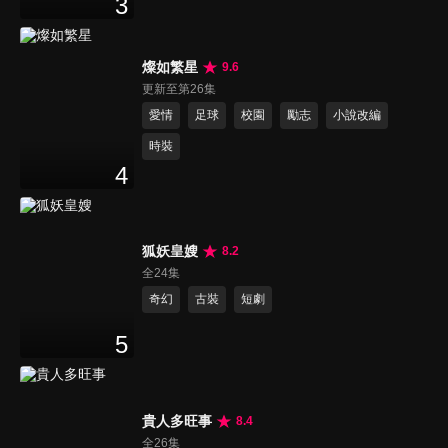
3
燦如繁星
9.6
更新至第26集
愛情
足球
校園
勵志
小說改編
時裝
4
狐妖皇嫂
8.2
全24集
奇幻
古裝
短劇
5
貴人多旺事
8.4
全26集