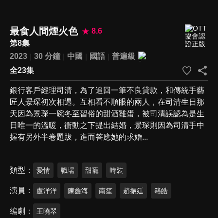
最食人間煙火色
8.6
第8集
2023
30 分鐘
中國
國語
普遍級
全23集
銀行客戶經理司清，為了追回一筆不良貸款，和傳統手藝
匠人景琛初次相遇。互相看不順眼的兩人，在司清生日那
天因為景琛一碗冬至習俗的甜酒雞蛋，被司清誤認為是生
日唯一的溫暖，衝動之下提出結婚，景琛則因為司清手中
握有另外半卷題跋，進而答應她的求婚...
類型
愛情
職場
甜寵
時裝
演員
盧洋洋
陳鑫海
南笙
趙振廷
籍皓
編劇
王曉翠