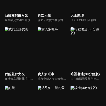
我親愛的白月光
再次人生
天王助理
蘇筱筱是大明星方敏專屬替身演員。非常熟悉方敏的她接到方敏的求助，希望她冒名頂替，扮成明豪集團董事長費銘軒的未婚妻。費銘軒知道筱筱是冒牌貨之後，居然直接提出結婚要求？而另一邊方敏卻和蘇筱筱男友唐宋走到了一起。而唐宋帶著陰謀回歸，四人剪不斷理還亂，互相演戲，最終這場拉扯究竟走向何方…
講述了現實的競爭對手方黎和安航，因一次意外受困在虛擬世界並成為一對夫妻。但兩人系統任務對立，必須擊敗對方才能回到現實。為此二人一路高能角力，成為系統中的“史密斯夫婦”，在相愛相殺中彼此動心，成功改寫系統規則！
《天王助理》陸劇線上看。萬眾矚目但文學素養欠佳的流量巨星由曦（孫澤源）與患有人群恐懼症的歷史系學霸尉遲杳杳（盧洋洋）因為一場陰差陽錯的碰撞，二人的人生軌跡就此顛覆巨變。
我的差評女友
貴人多旺事
暗裡著迷(30分鐘版)
在社會底層掙扎求生，把差評視為宣洩手段+維權方式的市井女孩易然（盧洋洋 飾），得到了一次天降的五星級酒店體驗機會，在體驗過程中遇到了完美主義眼裡容不下“差評”的纓縵酒店經理肖穆丞（邢昭林 飾）。兩人共同成長、彼此成就，面對重重困難，依然百折不撓，飽含熱情面對工作及生活。
現代金融才女李青青穿越古代，成為車騎將軍潘陽之妻。原想着安穩度日，豈料平靜不過三載，夫君竟攜外室李沐顏一同歸家。與此同時，一樁李家身世互換的秘聞亦隨之曝光—李沐顏才是真正的李家千金。面對夫君與身份的雙重背棄，李青青從容化解後宅鬧劇，憑藉現代金融智慧，一步步闖出屬於自己的逆襲之路。
江少珩歸國後蓄意接近服裝設計師蘇半夏，直到衛高陽暴露出江少珩接近蘇半夏的真實目的，蘇半夏深覺背叛而與江少珩分手。而已經無法離開蘇半夏的江少珩，用真心再次追回蘇半夏，上演追妻火葬場並重歸於好。之後，兩人查清當年真相，最終衛氏姐弟雙雙落網，一切塵埃落定。