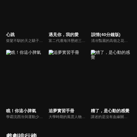
心跳
遇見你，我的愛
誤情(40分鐘版)
桀驁不馴的天之驕子「顧譯」和看似柔弱乖順的小白花「喬淨」，兩人秘密交往三年，白天是老闆和秘書，晚上是地下情人，但其實顧家早與白家定下娃娃親，喬淨毅然決然在他們訂婚當天離開南城回老家，顧譯以為喬淨提分手只是單純鬧脾氣，於是他用盡各種辦法挽留，殊不知喬淨的接近都是另有目的...
富二代潘海洋歷經三次失敗婚姻，認為金錢阻礙愛情。唯第一任妻子陸雪怡真心待他。好友伊軒勸他隱藏身份。他在酒吧對芭蕾舞演員韓夢瑤一見鍾情。便化身業務經理與她相戀。熱戀中潘海洋決定娶韓夢瑤，卻在婚前發現韓夢瑤三年前曾是自己公司員工，進而揭開伊軒與韓夢瑤為還債設局圖謀他財產的陰謀...
清冷豔麗的高嶺之花江時淺在遭受霸淩、暴力等一系列事件後，華麗蛻變逆襲歸來，用一場精心策劃強勢開啟自己的復仇之路，最終收穫內心救贖與愛情的故事。
瞧！你這小脾氣
追夢實習手冊
糟了，是心動的感覺
學霸沈西泠與運動少女蘇曉曉意外加入了號稱「幫助學生解決各種困難」的失學社，在一次次校園事件中，兩人情感從互相看不順眼到彼此產生好感逐漸深入，同時也結識了歐美、景溪、費天等許多好朋友。然而就在兩人關係逐漸明朗時，一個巨大的陰謀卻在校園角落裡悄然而生。
大學時期的風雲人物，文學女神沈安與泰拳男神許北，機緣巧合下在工作中相遇，兩個原本該在夢想賽道上發光發亮的年輕人在社會的重壓下逐漸喪失夢想。再次碰面的兩人，漸漸解開心結，並在互相了解、激勵的過程中互生愛慕。
講述的是沒有血緣關係的許苒與林予安兄妹，彼此互相扶持共同成長，從青梅竹馬到錯失後再次牽手的愛情故事。
戲劇排行榜