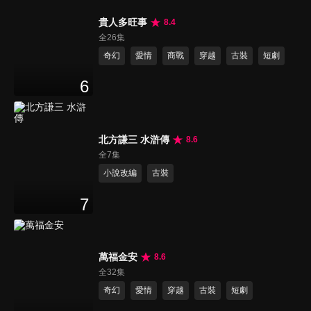
貴人多旺事
8.4
全26集
奇幻
愛情
商戰
穿越
古裝
短劇
6
北方謙三 水滸傳
8.6
全7集
小說改編
古裝
7
萬福金安
8.6
全32集
奇幻
愛情
穿越
古裝
短劇