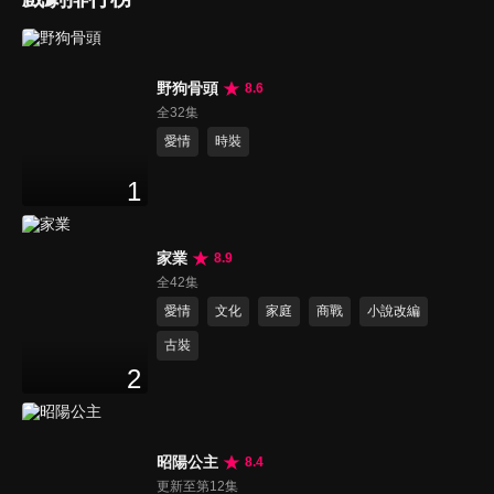
野狗骨頭
8.6
全32集
愛情
時裝
1
家業
8.9
全42集
愛情
文化
家庭
商戰
小說改編
古裝
2
昭陽公主
8.4
更新至第12集