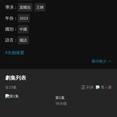
導演
梁國冠
王輝
年份
2023
國別
中國
語言
國語
#
先婚後愛
顯示較少
劇集列表
全23集
列表
舊→新
第1集
36
分鐘