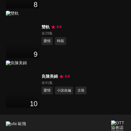
8
雙軌
8.6
全29集
愛情
時裝
9
良陳美錦
8.8
全41集
愛情
小說改編
古裝
10