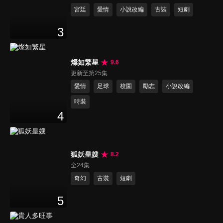
宮廷
愛情
小說改編
古裝
短劇
3
燦如繁星
9.6
更新至第25集
愛情
足球
校園
勵志
小說改編
時裝
4
狐妖皇嫂
8.2
全24集
奇幻
古裝
短劇
5