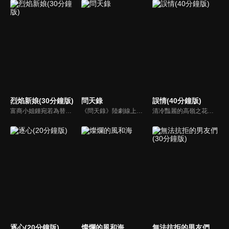
烈焰新娘(30分鐘版)
問天錄
誤情(40分鐘版)
富商小姐鍾宛若為替未婚夫劉子潤復仇，假意投誠敵對的夏軍，卻不料遭到夏軍少帥沐少離威脅強娶，由此各懷算計的倆人成為了夫妻，並在一系列鬥智鬥勇的婚後生活中愛上了彼此。而就在兩人濃情時，鍾宛若意外得知了沐少離的真實身份，在彼此的不信任和軍閥爭霸的陰謀下，相愛的倆人開始了互相折磨 。
《問天錄》陸劇線上看。講述少年鍾馗-鍾雲飛（邢昭林）與他的捉妖小分隊，一路懲惡揚善，歷經成長波折和情感虐戀，最終完成自我蛻變的故事。劇情由六個單元組成，每個單元都以古典神話傳說為背景。
清冷豔麗的高嶺之花江時淺在遭受霸淩、暴力等一系列事件後，華麗蛻變逆襲歸來，用一場精心策劃強勢開啟自己的復仇之路，最終收穫內心救贖與愛情的故事。
逐心(20分鐘版)
燦爛的風和海
無法抗拒的男友們(30分鐘版)