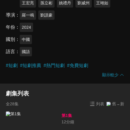
王宏亮
孫立彬
姚禮丹
劉威州
王翊如
導演
羅一鳴
劉謨豪
年份
2024
國別
中國
語言
國語
#
短劇
#
短劇推薦
#
熱門短劇
#
免費短劇
顯示較少
劇集列表
全28集
列表
舊→新
第1集
12
分鐘