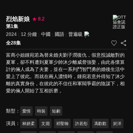
烈焰新娘
8.2
第1集
2024
12 分鐘
中國
國語
普遍級
全28集
富商小姐鍾宛若為替未婚夫劉子潤復仇，假意投誠敵對的
夏軍，卻不料遭到夏軍少帥沐少離威脅強娶，由此各懷算
計的倆人成為了夫妻，並在一系列鬥智鬥勇的婚後生活中
愛上了彼此。而就在兩人濃情時，鍾宛若意外得知了沐少
離的真實身份，在彼此的不信任和軍閥爭霸的陰謀下，相
愛的倆人開始了互相折磨 。
類型
愛情
時裝
短劇
演員
林妍柔
文淵
祁聖翰
許若彤
馮歡歡
於洋