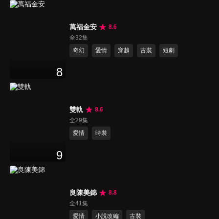
萬福金安
8.6
全32集
奇幻
愛情
穿越
古裝
短劇
8
雙軌
8.6
全29集
愛情
時裝
9
良陳美錦
8.8
全41集
愛情
小說改編
古裝