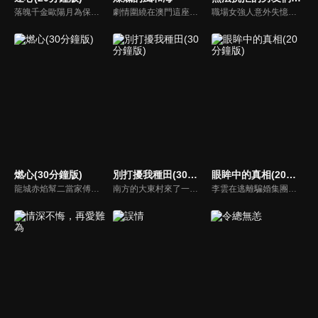
落魄千金歐陽月為保住洋行，查明父親死因，讓處心積慮接觸自己的秦霽風成為了自己的保鏢，對其日漸生情。與自己的青梅竹馬未婚夫梁嘉昊逐漸疏遠，正當兩人要攜手對抗黑暗時，不料真相揭開，兩人站在了對立面，一場虐心三角戀逐漸拉開帷幕...
劇情圍繞在澳門這座摩登繁華與古樸市井交織的城市中的三場奇遇。性格張揚的藝廊策展人陳嘉慧，與來澳門格蘭披治大賽車參賽的車手韓俊豪相遇，開啟了一段速度與激情共存的浪漫愛情的故事。
職場女強人意外失憶後重啟人生，一覺醒來，竟與公司老闆、部門總監、實習生三人同時「戀愛」。通過這甜蜜浪漫、驚險刺激又難以抉擇的感情生活後，最終發現愛情真正的意義。
燃心(30分鐘版)
別打擾我種田(30分鐘版)
眼眸中的真相(20分鐘版)
龍城赤焰幫二當家傅雲月不顧哥哥傅雲崢的阻攔，偽裝身分接近沈家少爺沈西澤，為母報仇刺殺沈家老爺沈文德時，竟發現其中隱藏著更深的秘密。
南方的大東村來了一位不速之客林現，他是林氏集團百億資產的唯一繼承人，在爺爺強勢壓迫下，家世顯赫的他空降莊家找到自己傳說中門當戶對的未婚妻，決定說服她自願解除婚約。
李雲在逃離騙婚集團後，決定加入閨蜜的公司重新開始。然而，閨蜜與公司總裁的親密關係讓她心生疑慮。更驚人的是，這位曾經的好友竟與騙婚集團的頭目保持著秘密聯繫…背叛與真相交織，身陷陰謀的李雲將如何在這場風暴中保全自己？