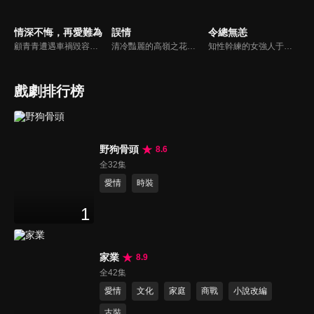
情深不悔，再愛難為
誤情
令總無恙
顧青青遭遇車禍毀容後，遭受嚴重的精神創傷，幸得被裴氏集團總裁裴謹卿搭救，並將她整容成了自己初戀情人沈曼青的外貌。其實裴謹卿搭救顧青青是為了追查當年沈曼青死亡的真相。顧青青接受裴謹卿的安排，並且在經過了一系列殘酷訓練後，以裴謹卿總裁秘書身份出現在眾人眼中...
清冷豔麗的高嶺之花江時淺在遭受霸淩、暴力等一系列事件後，華麗蛻變逆襲歸來，用一場精心策劃強勢開啟自己的復仇之路，最終收穫內心救贖與愛情的故事。
知性幹練的女強人于希令和荷爾蒙爆棚的體育生顧朝禾的初遇始於一場醉酒之後的誤會，極致拉扯雙向撩撥，年下奶狗直球示愛，誰會率先繳械投降？離奇失蹤三年的未婚夫意外上線，背後又有怎樣的陰謀與算計
戲劇排行榜
野狗骨頭
8.6
全32集
愛情
時裝
1
家業
8.9
全42集
愛情
文化
家庭
商戰
小說改編
古裝