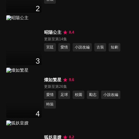
2
昭陽公主
8.4
更新至第14集
宮廷
愛情
小說改編
古裝
短劇
3
燦如繁星
9.6
更新至第26集
愛情
足球
校園
勵志
小說改編
時裝
4
狐妖皇嫂
8.2