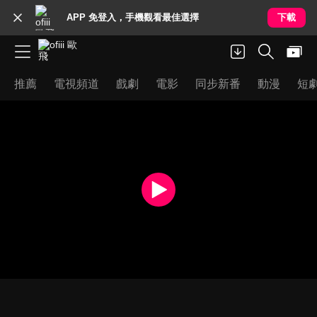
APP 免登入，手機觀看最佳選擇
下載
推薦
電視頻道
戲劇
電影
同步新番
動漫
短