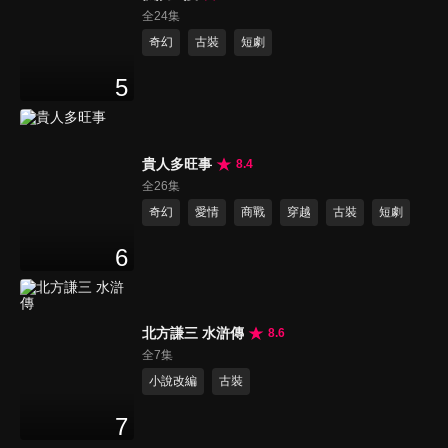
全24集
奇幻
古裝
短劇
5
貴人多旺事
8.4
全26集
奇幻
愛情
商戰
穿越
古裝
短劇
6
北方謙三 水滸傳
8.6
全7集
小說改編
古裝
7