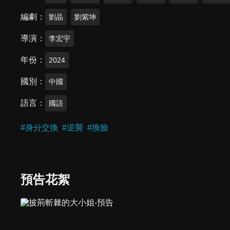
編劇
劉晶
劉紫坤
導演
李宏宇
年份
2024
國別
中國
語言
國語
#
身分交換
#
逆襲
#
換臉
預告花絮