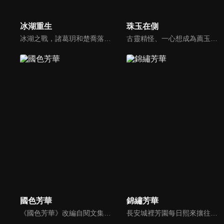
冰湖重生
珠玉在側
冰湖之戰，諸葛玥和楚喬落入冰湖，楚喬被燕洵所救，得知諸葛玥已死，她尋機刺殺燕洵，為諸葛玥報仇。楚喬在卞唐幾次三番受到一位神秘男子的幫助，她有種似曾相識的感覺，不禁懷疑諸葛玥還活著。燕洵變本加厲，掀起四國紛亂。最終，楚喬能否平定天下並再與諸葛玥重聚？
古靈精怪、一心想成為薦玉師的單單單，與紈絝子弟、不務正業的玉商二代裴沛不打不相識。單單單進入裴府後，裴沛對她更是百般刁難。二人一路鬥智鬥勇的過程中漸漸心生愛慕...
國色芳華
錦繡芳華
《國色芳華》改編自閱文集團旗下起點讀書作家意千重的同名小說，故事講述了商戶之女何惟芳，在“天下第一貪官”蔣長揚的協助下，從只有利益交換的婚姻中和離出戶。而後，何惟芳來到長安，憑藉培育稀世牡丹的高超技能和過人的經商頭腦與蔣長揚組成匠人與投資人組合，帶領一眾命運坎坷的女性開啟了創業之路。
長安城裡芳園每日熙來攘往，門庭若市，即便屢遭縣主李幼貞掣肘，依舊屹立不倒。萬國來朝時，芳園之主何惟芳臨危受命，於風雪中盛放牡丹，盡顯國色芳華，一時聲名大噪。經商致富之夢眼看就要成真，卻又突聞母親去世真相，對當下所為頓生迷茫，行商前路未卜。一次意外遇險，讓何惟芳豁然開朗，徹悟商人大義，轉以實業利民，教授百姓立業，創辦平價醫藥館“悟庸堂"造福萬民。同時暗中助力花鳥使蔣長揚與聖人，對抗意圖造反的寧王，重振國風。蔣長揚終與何惟芳心意互通，卻又不得不為大業而死。何惟芳決意要繼續實現二人共同的家國理想，她一邊行商濟民，一邊暗中籌措兵馬，欲助聖人捲土重來。生死關頭蔣長揚踏血而歸，與何惟芳所助河東軍並肩作戰，最終大敗寧王。諸事落定，國泰民安，牡丹芳飄萬里，春耕大地。