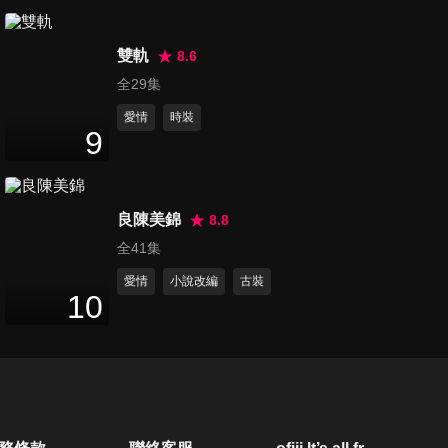
46
分鐘
雙軌
8.6
第21集
全29集
47
分鐘
愛情
時裝
9
第22集
46
分鐘
良陳美錦
8.8
全41集
第23集
愛情
小說改編
古裝
10
44
分鐘
第24集
44
分鐘