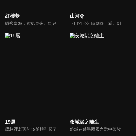
紅樓夢
山河令
巍巍皇城，紫氣東來。賈史王薛四大家族，盡享潑天財富，卻不知富貴終有盡。在榮國府，公子哥賈寶玉與好姐妹們無憂無慮地成長。他與林黛玉兩小無猜，互有所屬，然幾番試探，倒惹得誤會連連。繁花爛漫、歌舞昇平的大觀園，兒女情長何處尋，生離死別自悲吟，一任如花美眷為暴風雨摧殘凋零。
《山河令》陸劇線上看。劇情描述天窗首領周子舒（張哲瀚）為求自由，不惜以生命為代價退出組織，命不久矣之際遇上一心滅世的鬼谷谷主溫客行（龔俊），兩人因捲入江湖紛爭相識相知，最終成為彼此救贖。一場陰謀，兩個知己，五塊寶藏拼圖，廿載恩怨，千百年江湖夢。
19層
夜城賦之離生
學校裡老舊的19號樓引起了春雨的注意。在樓前，春雨遇到了高中同學清幽，回到宿舍又認識了許文雅、南小琴。第二天，春雨乘坐的校車發生車禍，醒來時發現自己在一棟陌生的鬼樓中。同時還有清幽、食堂大叔老林、小混混強哥、阿勇和黑二。眾人疑惑之際，被突然出現的皮影怪追殺，黑二在逃亡中死去...
舒城在楚墨兩國之戰中落敗，並成為了墨國五皇女莫茴的魂器。失去自我意識的舒城跟隨姐姐莫茹回到墨國，面對失而復得的妹妹，莫茹欣喜又憂慮。為了保護親人和國家她棄醫從戎，甚至為了保護莫茴不惜被砍掉一條手臂，然而這一切都阻擋不了局勢的動盪不安...