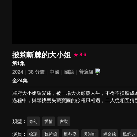
披荊斬棘的大小姐
8.6
第1集
2024
38 分鐘
中國
國語
普遍級
全24集
羅府大小姐羅愛蓮，被一場大火顛覆人生，不得不換臉成
過程中，與尋找丟失藏寶圖的徐程風相遇，二人從相互猜
類型
奇幻
愛情
古裝
演員
徐璐
魏哲鳴
劉些寧
吳崇軒
程金銘
楊舒亦