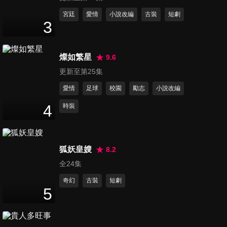
43
分鐘
宮廷
愛情
小說改編
古裝
短劇
3
第12集
43
分鐘
燦如繁星
9.6
更新至第25集
愛情
足球
校園
勵志
小說改編
第13集
44
分鐘
4
時裝
第14集
狐妖皇嫂
8.2
44
分鐘
全24集
奇幻
古裝
短劇
5
第15集
44
分鐘