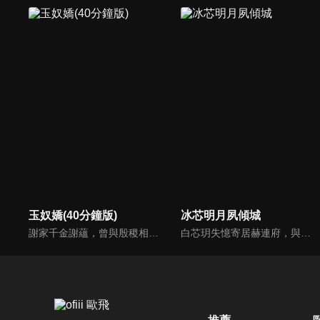
玉奴嬌(40分鐘版)
冰芯明月夙傾城
謝家千金謝蘊，曾與殷稷相識相愛，卻被誤會為背叛殷稷轉嫁齊王的始亂終棄之人。殷稷登上王位後，開啟了謝蘊地獄般的宮廷生活。謝蘊在與殷稷的愛恨糾葛中依然守住本心，兩人攜手粉碎了逆賊的陰謀。
白芯玥失憶寄居赫連府，與赫連夙在查探身世的過程中糾纏不清，彼此間情愫暗生。然而，藍羽軍的謎團、玄璃珠的秘密、以及潛伏在暗處的千機閣，讓他們步步驚心。白芯玥曾經的青梅竹馬沈瀾熠，如今卻是隱藏黑暗勢力的操控者，在愛與仇恨間掙扎。赫連夙和白芯玥能否衝破重重阻礙，找回真相？