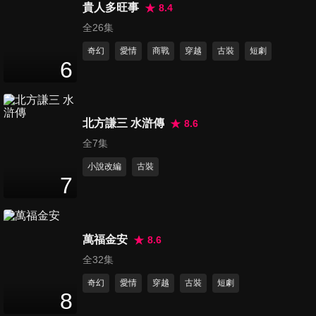
貴人多旺事
8.4
第16集
全26集
44
分鐘
奇幻
愛情
商戰
穿越
古裝
短劇
6
第17集
47
分鐘
北方謙三 水滸傳
8.6
全7集
第18集
小說改編
古裝
44
分鐘
7
第19集
萬福金安
8.6
45
分鐘
全32集
奇幻
愛情
穿越
古裝
短劇
8
第20集