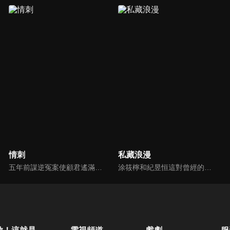
情刺
私藏浪漫
五年前謀逆冤案使顧君遙滿門慘死，她委身神秘組織隱忍數載只為復仇，皇子岳瑾宸便是她復仇最好的刀。誰曾想宛如謫仙的白蓮竟是心思深沉的惡鬼，步步為營卻終成傀儡。一邊慾望肆意燃燒，一邊深宮危機重重，她該何去何從？
涂筱檸和紀昱恒這對曾經的高中同學久別重逢後，陰差陽錯地擁有了人前同僚、人後夫妻的雙重關係，他們在職場進階的同時，也攜手探索婚姻和生活的奧義。