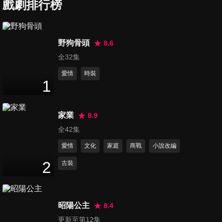
戲劇排行榜
第7集
35
分鐘
野狗骨頭
8.6
全32集
第8集
40
分鐘
愛情
時裝
1
第9集
家業
8.9
44
分鐘
全42集
愛情
文化
家庭
商戰
小說改編
第10集
2
古裝
43
分鐘
昭陽公主
8.4
第11集
更新至第12集