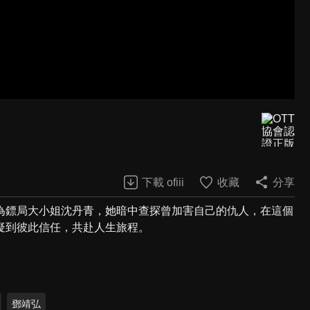
下載 ofiii
收藏
分享
為鏢局大小姐沈丹青，她暗中查探曾加害自己的仇人，在這個
疑到彼此信任，共赴人生旅程。
鄧靖弘