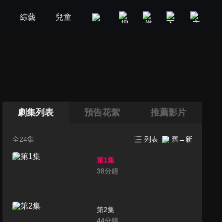
劇
綜藝
兒童
GOOD TV
娛樂
美食旅遊
劇集列表
預告花絮
推薦影片
全24集
列表
舊→新
第1集
38
分鐘
第2集
44
分鐘