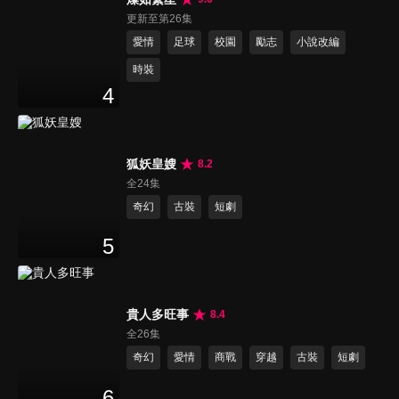
更新至第26集
愛情
足球
校園
勵志
小說改編
時裝
4
狐妖皇嫂
8.2
全24集
奇幻
古裝
短劇
5
貴人多旺事
8.4
全26集
奇幻
愛情
商戰
穿越
古裝
短劇
6