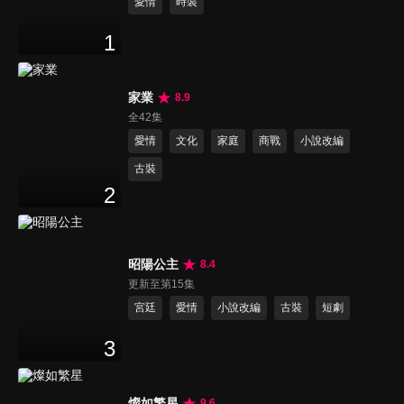
愛情
時裝
1
家業
8.9
全42集
愛情
文化
家庭
商戰
小說改編
古裝
2
昭陽公主
8.4
更新至第15集
宮廷
愛情
小說改編
古裝
短劇
3
燦如繁星
9.6