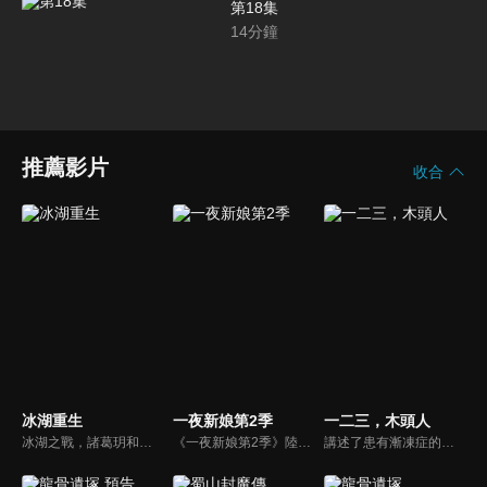
第18集
14
分鐘
推薦影片
收合
冰湖重生
一夜新娘第2季
一二三，木頭人
冰湖之戰，諸葛玥和楚喬落入冰湖，楚喬被燕洵所救，得知諸葛玥已死，她尋機刺殺燕洵，為諸葛玥報仇。楚喬在卞唐幾次三番受到一位神秘男子的幫助，她有種似曾相識的感覺，不禁懷疑諸葛玥還活著。燕洵變本加厲，掀起四國紛亂。最終，楚喬能否平定天下並再與諸葛玥重聚？
《一夜新娘第2季》陸劇線上看。花溶（趙昭儀）與秦尚城（袁昊）歷盡劫波、終成愛侶。正當兩人婚禮，一紙聖詔卻命花溶與鄰國質子合親，為保全天下，花溶決定與秦尚城暫時“隱婚”，一同率領天楚使團出使南荒“和親”。
講述了患有漸凍症的天才鋼琴少女許多橙在過氣歌手江楠的幫助下，勇敢面對疾病，用音樂治癒彼此，最終收穫愛情的故事。許多橙出生于普通工薪家庭，在鋼琴上有著獨特的領悟力，音樂學院畢業在即的她，卻被突如其來的疾病——（ALS）“漸凍症”打亂人生軌跡...