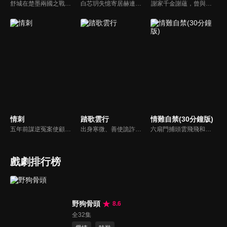
舒城在楚墨兩國之戰中落敗，並成為了墨國五皇女莫茴的魂器。失去自我意識的舒城跟隨姐姐莫茹回到墨國，面對失而復得的妹妹，莫茹欣喜又憂慮。為了保護親人和國家她棄醫從戎，甚至為了保護莫茴不惜被砍掉一條手臂，然而這一切都阻擋不了局勢的動盪不安...
白芯玥失憶寄居赫連府，與赫連夙在查探身世的過程中糾纏不清，彼此間情愫暗生。然而，藍羽軍的謎團、玄璃珠的秘密、以及潛伏在暗處的千機閣，讓他們步步驚心。白芯玥曾經的青梅竹馬沈瀾熠，如今卻是隱藏黑暗勢力的操控者，在愛與仇恨間掙扎。赫連夙和白芯玥能否衝破重重阻礙，找回真相？
謝家千金謝蘊，曾與殷稷相識相愛，卻被誤會為背叛殷稷轉嫁齊王的始亂終棄之人。殷稷登上王位後，開啟了謝蘊地獄般的宮廷生活。謝蘊在與殷稷的愛恨糾葛中依然守住本心，兩人攜手粉碎了逆賊的陰謀。
情刺
踏歌雲行
情難自禁(30分鐘版)
五年前謀逆冤案使顧君遙滿門慘死，她委身神秘組織隱忍數載只為復仇，皇子岳瑾宸便是她復仇最好的刀。誰曾想宛如謫仙的白蓮竟是心思深沉的惡鬼，步步為營卻終成傀儡。一邊慾望肆意燃燒，一邊深宮危機重重，她該何去何從？
出身寒微、善使詭詐之術的江湖騙子辛雲歌，為躲避官府通緝一路逃亡至邊境冬夜城，卻不想因一場仗義之舉，意外攪亂了鎮疆王世子秦唳行圍捕敵國奸細的行動。為求脫身，辛雲歌被迫與秦唳行合作開始了一場“公主駕到”的騙局，在一場場驚險刺殺襲來的同時，更大的危機悄然來臨。
六扇門捕頭雲飛飛和乾坤幫位高權重的顧臨淵，二人是水火不容的死對頭，然而揭開神秘面紗後，彼此竟是分別多年刻骨銘心的戀人，於是兩人再次情難自禁，隨著兩人的破鏡重圓，當年塵封的謎團也逐漸被解開…
戲劇排行榜
野狗骨頭
8.6
全32集