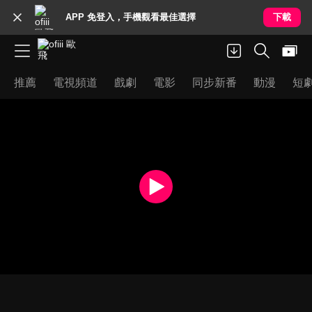
APP 免登入，手機觀看最佳選擇
下載
推薦
電視頻道
戲劇
電影
同步新番
動漫
短