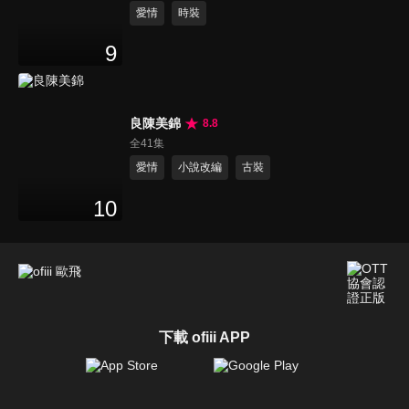
愛情
時裝
9
良陳美錦
8.8
全41集
愛情
小說改編
古裝
10
下載 ofiii APP