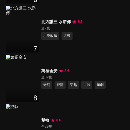
北方謙三 水滸傳
8.6
全7集
小說改編
古裝
7
萬福金安
8.6
全32集
奇幻
愛情
穿越
古裝
短劇
8
雙軌
8.6
全29集