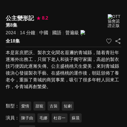
公主變形記
8.2
第8集
2024
14 分鐘
中國
國語
普遍級
全18集
本是富庶肥沃、製衣文化聞名遐邇的青城縣，隨着青壯年
逐漸外出務工，只留下老人和孩子獨守家園，高超的製衣
技巧便因此逐漸失傳。公主盛桃桃天生愛美，來到青城縣
後決心發揚製衣手藝。在盛桃桃的運作後，朝廷頒佈了養
老令，重振了青城的商貿事業，吸引了很多年輕人回來工
作，令青城再創繁榮。
類型
愛情
甜寵
古裝
短劇
演員
陳子由
毛娜
杜容一
蘇晨