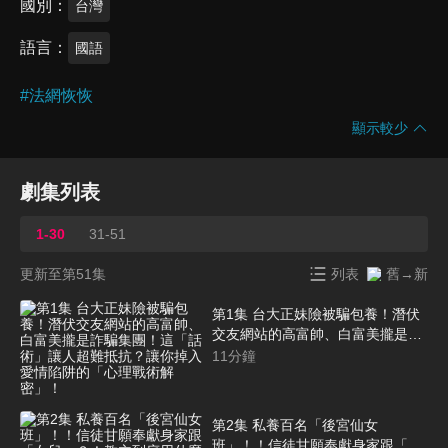
國別
台灣
語言
國語
#
法網恢恢
顯示較少
劇集列表
1-30
31-51
更新至第51集
列表
舊→新
第1集 台大正妹險被騙包養！潛伏
交友網站的高富帥、白富美攏是詐
騙集團！這「話術」讓人超難抵
11
分鐘
抗？讓你掉入愛情陷阱的「心理戰
術解密」！
第2集 私養百名「後宮仙女
班」！！信徒甘願奉獻身家跟「女