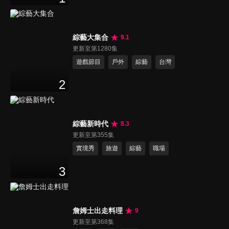
綜藝大集合
9.1
更新至第1280集
遊戲節目
戶外
綜藝
台灣
2
綜藝新時代
8.3
更新至第355集
實境秀
旅遊
綜藝
職場
3
詹姆士出走料理
9
更新至第368集