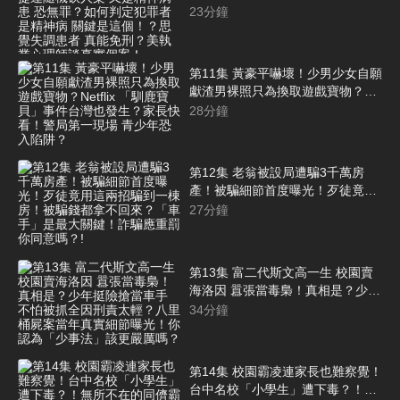
案 又是精神病患 恐無罪？如何判
23
分鐘
定犯罪者是精神病 關鍵是這個！？
思覺失調患者 真能免刑？美執業心
理師談真實個案！
第11集 黃豪平嚇壞！少男少女自願
獻渣男裸照只為換取遊戲寶物？
Netflix 「馴鹿寶貝」事件台灣也發
28
分鐘
生？家長快看！警局第一現場 青少
年恐入陷阱？
第12集 老翁被設局遭騙3千萬房
產！被騙細節首度曝光！歹徒竟用
這兩招騙到一棟房！被騙錢都拿不
27
分鐘
回來？「車手」是最大關鍵！詐騙
應重罰 你同意嗎？!
第13集 富二代斯文高一生 校園賣
海洛因 囂張當毒梟！真相是？少年
挺險搶當車手 不怕被抓全因刑責太
34
分鐘
輕？八里桶屍案當年真實細節曝
光！你認為「少事法」該更嚴厲
嗎？
第14集 校園霸凌連家長也難察覺！
台中名校「小學生」遭下毒？！無