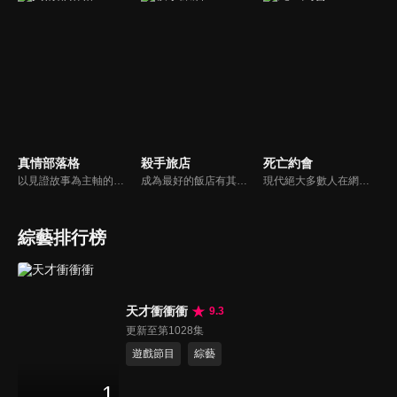
真情部落格
殺手旅店
死亡約會
以見證故事為主軸的佈道訪談節目，由主播李晶玉主持，發揮她的訪問專長，讓來賓自在暢談自己的生命歷程；最後由寇紹恩牧師與孫越叔叔佈道，帶領禱告。
成為最好的飯店有其條件。「頂級餐點」、「極致療癒」、「魅惑娛樂」…還有，「最新武器安排」、「安心身份偽造」、「完美屍體處理」——！？在生死的邊界線上，兩位從不說「NO」的禮賓員，生朗和沙羅，將如何回應殺手們的願望——此刻，鮮烈殺戮飯店的戲碼…開幕！
現代絕大多數人在網路上尋找愛情，但網路約會可能是場危險的遊戲。本系列節目透過接觸受害者家屬和警察，探討現實生活中以悲劇告終的愛情故事，並講述追捕兇手的戲劇性過程。
綜藝排行榜
天才衝衝衝
9.3
更新至第1028集
遊戲節目
綜藝
1