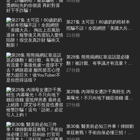
30
分鐘
術：抽獎網站先釣你個資 再針對喜
好下手詐騙！
第27集 太可惡！80歲奶奶棺材本
照騙不誤！全因網戀「美國大兵」
掏出上百萬助退休！報警後又再度
21
分鐘
陷入愛情陷阱！假交友真詐財 騙術
又翻新！
第28集 熊熊揭網紅靠這話題必賺
翻！被討厭、有爭議才有流量？幕
後焦慮一度撐不下去？網路霸凌 酸
27
分鐘
民留言心理壓力超巨大！做
YouTuber不是你想得這樣？
第29集 內湖母女遭詐千萬輕生 內
幕曝光！不只向地下錢莊借錢 還抵
押房產 最終走上絕路！譚艾珍不投
27
分鐘
資也遭假檢警詐騙！這句「話術」
必定引人上鉤！
第30集 醫美前必知三件事！律師劉
韋廷教戰！手術自保必懂三招！防
糾紛 打官司 同意書上「這行字」
30
分鐘