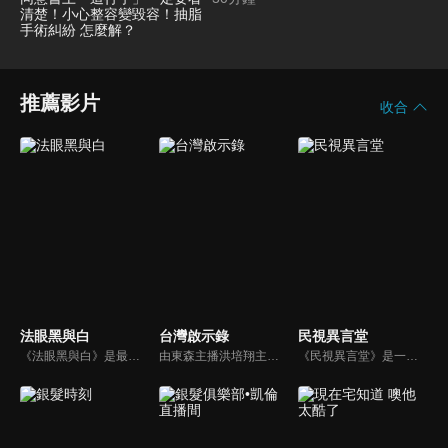
一定要看清楚！小心整容變毀容！
抽脂手術糾紛 怎麼解？
推薦影片
收合
法眼黑與白
台灣啟示錄
民視異言堂
《法眼黑與白》是最早也唯一以科學鑑識為基礎來談刑案的節目，內容以強調鑑識證據、法醫解剖、詳細辦案過程的精神，來呈現深入報導的專業度。以探究刑事案件為主軸，並以專題方式深度報導關於酒駕、毒品、虐童等社會問題。
由東森主播洪培翔主持，以客觀的角度帶領觀眾深入探討事件的發展，探討新聞事件背後的艱辛內幕，取材涵蓋層面廣泛，包括人物故事、歷史檔案、社會觀察，以及時事啟發。
《民視異言堂》是一個時事專題討論節目，內容包括是記者專訪的時事專題或生活話題。