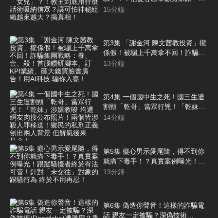
兒」？！教主到底用什麼話術吸納
15
分鐘
信眾？讓可怕神秘組織越來越大？
揭真相！
第3集 「謝金河 陳文茜教投資」攏
係假！被騙上千萬拿不回！詐騙集
團戰略：養、套、殺！首腦鑽研腳
13
分鐘
本、訂KPI業績、砸大錢買臉書廣
告！用AI科技 騙你入甕！
第4集 一個國中生之死！國三生遭
割頸「乾哥」當眾行兇！「乾妹」
涉嫌教唆 均遭網友肉搜公布照片！
14
分鐘
兩個皆涉殺人罪移送！鄉民的私刑
正義 刨出兩人背景 但解氣後果
是？！
第5集 癡心男示愛尾隨，得不到你
就痛下毒手！？真實案例曝光！跟
蹤騷擾者終於有法可管！針對「未
13
分鐘
交往」對象的跟騷行為 終於不用再
忍！
第6集 偽造你聲音！這樣的詐騙電
話 親友一定被騙？深偽技術