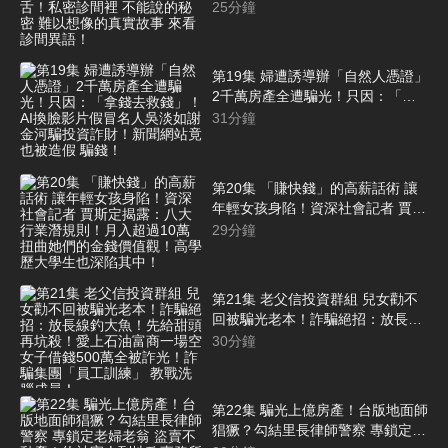
黃豪平都咋舌！私密診間裡 不能說
25
分鐘
的秘密 難以想像的真實故事 來看
診間異語！
第19集 婦遭誘導辦「自然人憑證」
2千萬房產全遭騙光！只因：「拿
錢去救錢」！AI換臉影片假冒名人
31
分鐘
吳淡如謝金河騙投資詐財！新聞網
站竟也被造假 騙錢！
第20集 「賺快錢」的高薪話術 讓
年輕女孩身陷！資深社會記者 賈斯
定揭露：八大行業潛規則！月入超
29
分鐘
過10萬 扭曲她們的金錢價值觀！高
學歷大學生也深陷其中！
第21集 老父信投資群組 兒女勸不
回被騙光老本！詐騙絕招：放長線
釣大魚！先給甜頭再坑殺！愛上石
30
分鐘
油富商一場空 女子借錢500萬全被
詐光！詐騙集團「員工訓練」 教戰
洗腦成員！
第22集 騙光上億房產！台版地面師
猖獗？勾結里長律師警察 專鎖定老