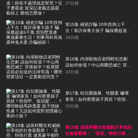
所不在的同儕霸凌！師長不處理就
37
分鐘
是幫兇？兒子遭霸凌 資深記者戴志
揚霸氣槓上 聽他怎麼做！
第15集 碰瓷詐騙 10年跌倒上千
次！靠詐保養大孩子 騙保費超過5
千萬 買別墅置產 爽過豪奢生活！
34
分鐘
刑事局科長揭露神鬼夫妻 詐騙細
節！
第16集 內湖寵物店老闆輕生悲劇
該如何收場？中山商圈恐滅亡 背後
秘辛？租屋開店前必知道的法律常
33
分鐘
識！哪些營業項目 一定要鄰居同
意？
第17集 幼兒園施暴、性騷案 嚇壞
家長！如何察覺孩子異狀？咬指
甲、拔頭髮……？哪些蛛絲馬跡透
33
分鐘
露 孩子情緒焦慮？又該如何面對習
慣藏心事的小孩？
第18集 泌尿科醫生程威銘分享他的
社會新觀察！「這些」特殊行業 連