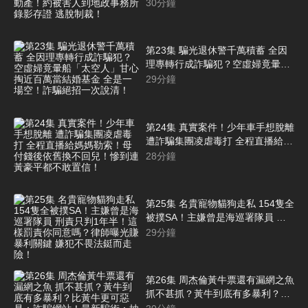
婦老翁 盜賣不動產！約被害人到地
30
分鐘
政事務所 錄影存證 逃脫制裁！
第23集 騙光退休警千萬積蓄 全因
理專轉行成詐騙犯？空虛婦竟暈船
「太空人」甘心掏近百萬當結婚基
29
分鐘
金 全是一場空！詐騙絕招一次說
清！
第24集 真實案件！少年車手想脫離
遭詐騙集團凌虐毒打 全程直播給媽
媽勒索！母付錢後依舊換不回兒！
28
分鐘
慘到連黃豪平都不敢置信！
第25集 名貴寵物貓狗走私 154隻全
被撲SA！主嫌曾是海巡署隊員 刑
責只判1年半！這樣罰責你同意
29
分鐘
嗎？律師曝光賺暴利關鍵 嫌犯不畏
法鋌而走險！
第26集 周杰倫黃牛票還有漏網之魚
抓不甚抓？黃牛到底有多暴利？比
黃牛更可惡是：詐騙網站！最新騙