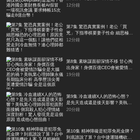
(Deepfake)遭濫用？香港跨國企業
12
分鐘
財務長被AI假冒 一場視訊會議 要
求轉帳15次 騙走8億台幣！
第7集 驚恐真實案例！老公「買
兇」下指導棋要妻子性命 細思極恐
的心理思維！原因竟然只為這一個
12
分鐘
點！讓他們從相愛走到冷血無情？
連心理師都難猜透！
第8集 素昧謀面卻深情不移 甘心掏
出身家！身價百億CEO會被愛情詐
騙全是大腦惹的禍？美執業心理師
19
分鐘
陳永儀長期臨床分析 高學歷頂尖菁
英遭愛情詐騙 全是這個原因！
第9集 冷血連續X人的恐怖心態？
是先天造成還是後天影響？美執業
心理師與罪犯面對面接觸 側寫殺人
20
分鐘
犯心理情緒 深度剖析！驚人發現竟
是這個原因 造成他心態扭曲！
第10集 精神障礙是犯罪免死金牌？
到底誰說了算？台中捷運隨機砍人