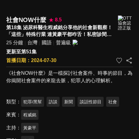
社會NOW什麼
8.5
第18集 泌尿科醫生程威銘分享他的社會新觀察！
「這些」特殊行業 連黃豪平都咋舌！私密診間裡
不能說的秘密 難以想像的真實故事 來看診間異
25 分鐘
台灣
國語
普遍級
語！
更新至第51集
首播日期：2024-07-30
《社會NOW什麼》是一檔探討社會案件、時事的節目，為
你揭開社會案件的來龍去脈，犯罪人的心理解析。
類型
犯罪/黑幫
訪談
新聞
談話性節目
社會
來賓
程威銘
主持
黃豪平