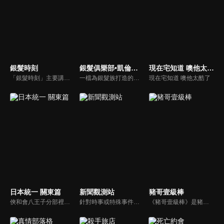
銀髮時刻
銀髮俱樂部•凱倫直播間
現在宅知道 噢他太酷了
「銀髮時刻」主要講述臺灣銀髮族協會各分會之成立歷史，並介紹各分會之部門組成，以及訪問銀髮族各分會的重要核心人物，去瞭解這些人物背後所致力於推動的正向理念。希望透過本節目的介紹，讓銀髮長者可以透過協會這個平臺，追求樂活的銀髮人生。
一檔為銀髮族打造的生命紀實節目，分為三大單元：《銀髮笑談人生》透過深入訪談，聽見長輩們奮鬥一生的智慧與養生之道。《倫我陪伴你》以手機紀錄我與母親在病榻前的真情互動；《花絮篇》則記錄我病後重生的點滴過程，是獻給生命最真誠的禮物。如果讓您看得意猶未盡，那正是我們製作團隊最深的心願。
現在宅知道 噢他太酷了
日本統一 關東篇
新聞觀測站
豬哥壹級棒
俠和會八王子分部裡，響起了一通電話，告知會內某位成員遇襲身亡的訃聞。位居若頭的冰室，與本部長田村為首之一行人，為替同伴報仇，搶先警方一步開始調查起兇手身分。該案件由八曲警署搜查一課的刑警阿島與早見負責，他們認為近期的殺人案互有關連，四處奔走調查。
針對時事或特殊事件邀請來賓進行深度探討，或專訪各領域傑出人士。
《豬哥壹級棒》是豬哥亮與苗可麗主持的大型綜藝節目，看秀場天王豬哥亮獨特的豬式詼諧，增添了真性情、真感動，來賓分享自身感人故事，節目笑中帶淚猶如一場真情三溫暖。