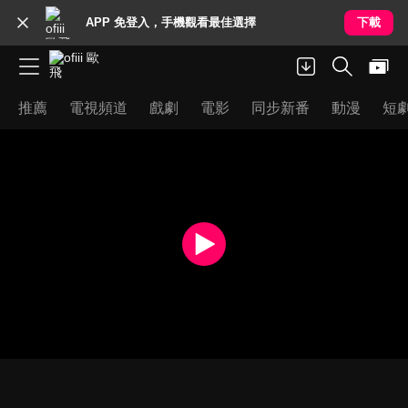
APP 免登入，手機觀看最佳選擇
下載
推薦
電視頻道
戲劇
電影
同步新番
動漫
短