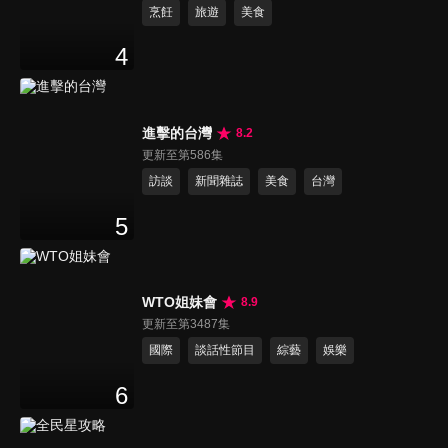
烹飪
旅遊
美食
4
進擊的台灣
8.2
更新至第586集
訪談
新聞雜誌
美食
台灣
5
WTO姐妹會
8.9
更新至第3487集
國際
談話性節目
綜藝
娛樂
6