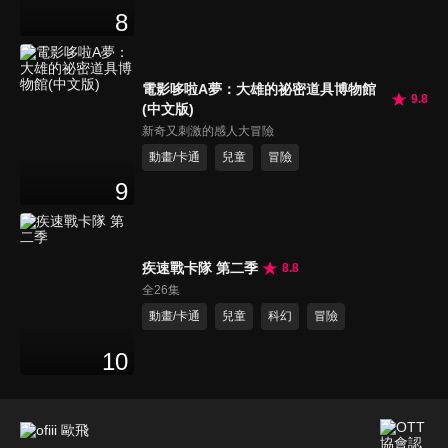
8
電影哆啦A夢：大雄的祕密道具博物館
9.8
(中文版)
新奇又刺激的感人大冒險
動畫/卡通
兒童
冒險
9
疾速戰卡隊 第二季
8.8
全26集
動畫/卡通
兒童
科幻
冒險
10