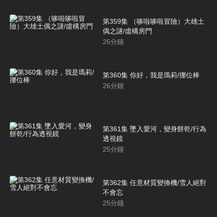
第359集 （哆啦哆啦冒險）大雄土
偶之謎/虛構房門
26
分鐘
第360集 你好，我是瑪莉/挪位棒
26
分鐘
第361集 墜入愛河，變身餅乾/行為
透視鏡
25
分鐘
第362集 任意材質變換機/雪人絕對
不會忘
25
分鐘