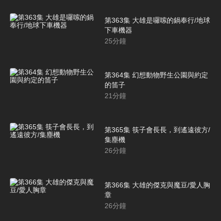
第363集 大雄是囉嗦的鍋奉行/地球
下車機器
25
分鐘
第364集 幻想動物野生公園與約定
的笛子
21
分鐘
第365集 筷子會長長，到遙遠彼方/
集塵機
26
分鐘
第366集 大雄的傑克與魔豆/愛人胸
章
26
分鐘