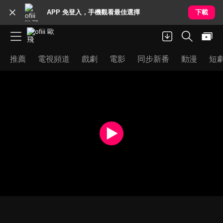
APP 免登入，手機觀看最佳選擇
下載
推薦
電視頻道
戲劇
電影
同步新番
動漫
短