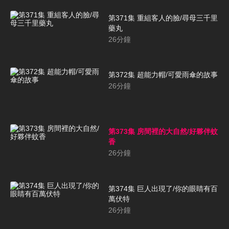
第371集 重組客人的臉/尋母三千里
藥丸
26
分鐘
第372集 超能力帽/可愛雨傘的故事
26
分鐘
第373集 房間裡的大自然/好夥伴蚊
香
26
分鐘
第374集 巨人出現了/你的眼睛有百
萬伏特
26
分鐘