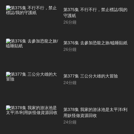
第375集 不行不行，禁止標誌/我的
守護紙
26
分鐘
第376集 去參加恐龍之旅/瞌睡貼紙
26
分鐘
第377集 三公分大雄的大冒險
24
分鐘
第378集 我家的游泳池是太平洋/利
用妖怪做資源回收
24
分鐘