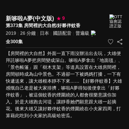
新哆啦A夢(中文版)
9
第373集 房間裡的大自然/好夥伴蚊香
2019
26 分鐘
日本
國語配音
普遍級
全300集
【房間裡的大自然】外面一直下雨沒辦法出去玩，大雄便
拜託哆啦A夢把房間變成深山。哆啦A夢拿出「地面毯」、
「景色帳篷」跟「樹木支架」等道具設置在大雄房間裡，
房間頓時成為山中景色。不過卻一下被媽媽打擾，一下有
快遞送來，讓大雄根本靜不下來…… 【好夥伴蚊香】大雄
感慨自己老是被大家排擠，哆啦A夢得知後便拿出「好夥
伴蚊香」，被這個蚊香的煙圍繞的人都會很樂意讓你加
入。於是大雄跑去河堤，讓靜香她們願意跟大雄一起摘
花。後來大雄又讓好夥伴蚊香的煙圍繞在小夫家四周，打
算藉此吃到小夫家的高級哈密瓜。