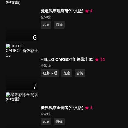
魔進戰隊煌輝者(中文版)
8
全50集
兒童
特攝
6
HELLO CARBOT衝鋒戰士S5
9.5
全52集
動畫/卡通
兒童
冒險
7
機界戰隊全開者(中文版)
8
全49集
兒童
特攝