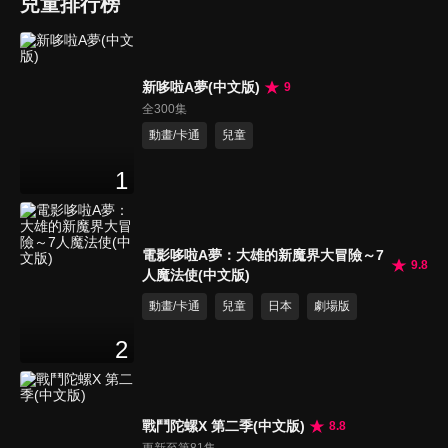
兒童排行榜
新哆啦A夢(中文版)
9
全300集
動畫/卡通
兒童
1
電影哆啦A夢：大雄的新魔界大冒險～7
9.8
人魔法使(中文版)
動畫/卡通
兒童
日本
劇場版
2
戰鬥陀螺X 第二季(中文版)
8.8