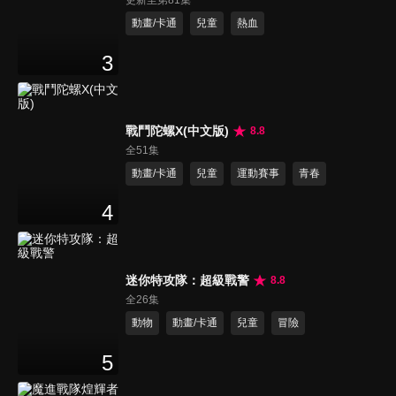
更新至第81集
動畫/卡通
兒童
熱血
3
戰鬥陀螺X(中文版)
8.8
全51集
動畫/卡通
兒童
運動賽事
青春
4
迷你特攻隊：超級戰警
8.8
全26集
動物
動畫/卡通
兒童
冒險
5