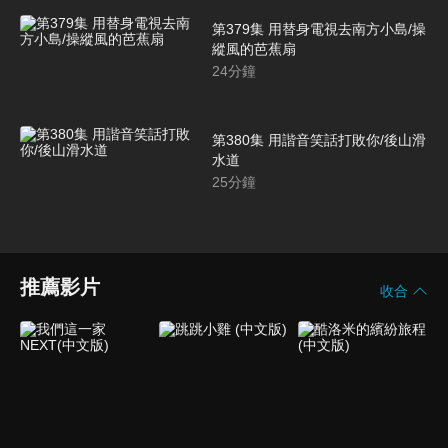
第379集 用替身電視去南方小島/操
縱風的芭蕉扇
24
分鐘
第380集 用諧音笑話打敗你/後山滑
水道
25
分鐘
推薦影片
收合