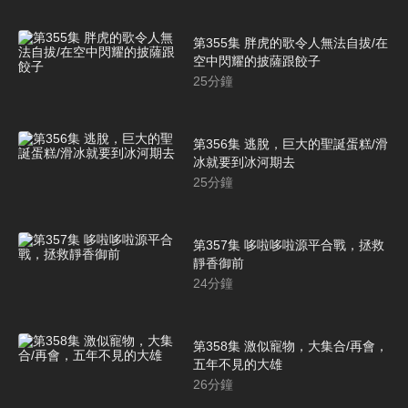
第355集 胖虎的歌令人無法自拔/在
空中閃耀的披薩跟餃子
25
分鐘
第356集 逃脫，巨大的聖誕蛋糕/滑
冰就要到冰河期去
25
分鐘
第357集 哆啦哆啦源平合戰，拯救
靜香御前
24
分鐘
第358集 激似寵物，大集合/再會，
五年不見的大雄
26
分鐘