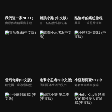
我們這一家NEXT(中文版)
跳跳小雞 (中文版)
酷洛米的繽紛旅程 (中文版)
由原作者精選尚未動畫化的單行本作品中的五個故事，製作全新動畫！橘家一家四口充滿歡樂與搞笑的日常生活，嚴選精彩內容呈現給大家！
有一點點膽小卻充滿好奇心的「帶骨雞」，和總是用小跳步靠過來的舞蹈老師「小跳步青蛙老師」，以及其他具有獨特個性的夥伴們跳舞大活耀！在家裡和各種地方以「身體動了，心也舞動了起來♪」為主題的角色人物。這是關於不可思議的夥伴們與愉快舞蹈的故事。
某天，一張照片送到了酷洛米的手機中。照片中的人是酷洛米失蹤的姊姊——洛米娜。「我想去找姊姊！」酷洛米究竟能不能順利見到洛米娜呢？
雪后奇緣(中文版)
進擊小忍者2(中文版)
小怪獸阿蒙S1 (中文版)
鏡之國一座冰雪城堡，冰雪女王警告女兒艾拉神祕封印下住著邪惡的冰雪妖魔。山精旅行家來到冰雪城堡探險，卻意外打開封印，釋放出邪惡冰雪妖魔不僅擾亂鏡之國和人類世界。艾拉和山精一起尋找冒險家凱和格爾達，只有他們能幫助對付冰雪妖魔。究竟他們能否擊敗這些冰雪妖魔，解除鏡之國和人類世界的危機？
回到原本生活的艾力克斯，正煩惱著和潔西卡之間的關係不順遂，此時忍者突然以刺蝟之姿出現在他面前，原來艾普明快要被釋放了！憑藉著艾力克斯聰明的腦袋，他們來到泰國，艾力克斯和忍者也在不斷磨合中，成為最佳拍檔，甚至團隊還多了尚恩加入！
知名童書繪本改編。故事講述的是小怪獸阿蒙醜醜的外表下，有著一顆敏感細膩的心。他希望有人能愛他，包容他，陪伴他，愛他本來的樣子。這個系列圍繞“愛”的主題，恰恰是父母對孩子所有愛的表現。