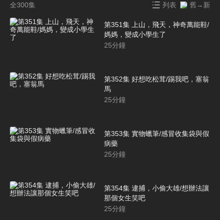
全300集
列表
舊→新
第351集 上山，飛天，神奇萬能鞋/
媽媽，變成小學生了
25
分鐘
第352集 好想吃松茸/踢我吧，塞翁
馬
25
分鐘
第353集 實物蠟筆/感冒收集袋與假
病藥
25
分鐘
第354集 逮捕，小偷大雄/想辦法讓
那個女生笑吧
25
分鐘