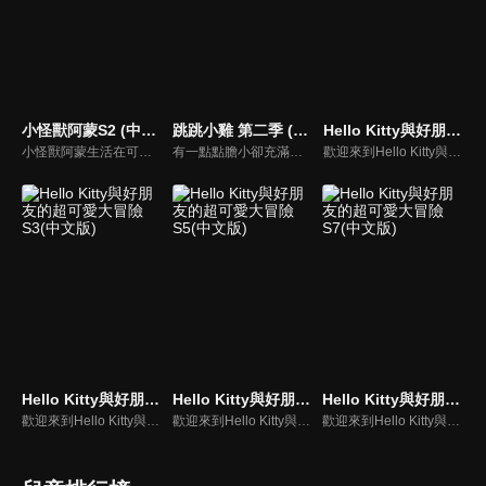
小怪獸阿蒙S2 (中文版)
跳跳小雞 第二季 (中文版)
Hello Kitty與好朋友的超可愛大冒險S1(中文版)
小怪獸阿蒙生活在可愛的絨毛鎮上，他每天都會面對一些有趣的挑戰。幸運地是他是你見過最有愛心的小怪獸，並且在他的朋友們的幫助下，他會從中找到正確的事去做(即使他還不知道那是什麼)，學會跟隨他自己的內心。
有一點點膽小卻充滿好奇心的"帶骨雞"，和總是用小跳步靠過來的舞蹈老師"小跳步青蛙老師"，以及其他具有獨特個性的夥伴們跳舞大活耀！在家裡和各種地方以「身體動了，心也舞動了起來♪」為主題。
歡迎來到Hello Kitty與好朋友的超可愛大冒險!與Hello Kitty, 大眼蛙, 酷企鵝, 美樂蒂, 布丁狗還有酷洛米, 準備和朋友們一起經歷有趣的冒險吧!
Hello Kitty與好朋友的超可愛大冒險S3(中文版)
Hello Kitty與好朋友的超可愛大冒險S5(中文版)
Hello Kitty與好朋友的超可愛大冒險S7(中文版)
歡迎來到Hello Kitty與好朋友的超可愛大冒險!與Hello Kitty, 大眼蛙, 酷企鵝, 美樂蒂, 布丁狗還有酷洛米, 準備和朋友們一起經歷有趣的冒險吧!
歡迎來到Hello Kitty與好朋友的超可愛大冒險!與Hello Kitty, 大眼蛙, 酷企鵝, 美樂蒂, 布丁狗還有酷洛米, 準備和朋友們一起經歷有趣的冒險吧!
歡迎來到Hello Kitty與好朋友的超可愛大冒險! 與Hello Kitty, 大眼蛙, 酷企鵝, 美樂蒂, 布丁狗還有酷洛米, 準備和朋友們一起經歷有趣的冒險吧!