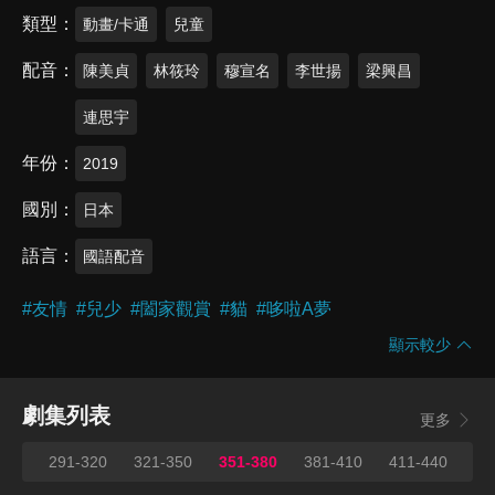
類型
動畫/卡通
兒童
配音
陳美貞
林筱玲
穆宣名
李世揚
梁興昌
連思宇
年份
2019
國別
日本
語言
國語配音
#
友情
#
兒少
#
闔家觀賞
#
貓
#
哆啦A夢
顯示較少
劇集列表
更多
290
291-320
321-350
351-380
381-410
411-440
44