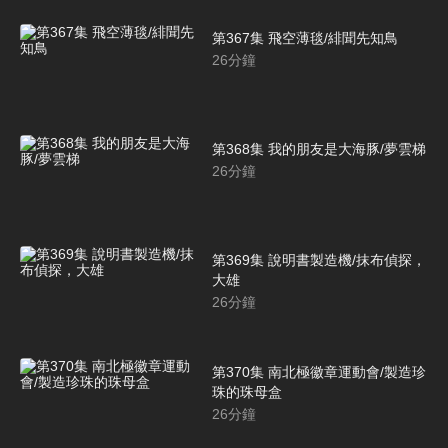
第367集 飛空薄毯/緋聞先知鳥
26
分鐘
第368集 我的朋友是大海豚/夢雲梯
26
分鐘
第369集 說明書製造機/抹布偵探，
大雄
26
分鐘
第370集 南北極徽章運動會/製造珍
珠的珠母盒
26
分鐘