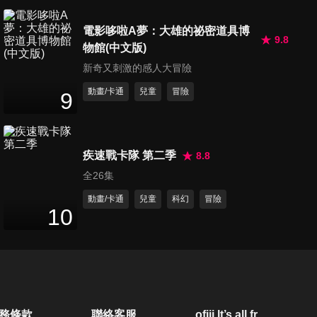
第370集 南北極徽章運動會/製
電影哆啦A夢：大雄的祕密道具博
造珍珠的珠母盒
9.8
物館(中文版)
26
分鐘
新奇又刺激的感人大冒險
動畫/卡通
兒童
冒險
第371集 重組客人的臉/尋母三
9
千里藥丸
26
分鐘
疾速戰卡隊 第二季
8.8
第372集 超能力帽/可愛雨傘的
全26集
故事
26
分鐘
動畫/卡通
兒童
科幻
冒險
10
第373集 房間裡的大自然/好夥
伴蚊香
26
分鐘
第374集 巨人出現了/你的眼睛
務條款
聯絡客服
ofiii lt’s all free