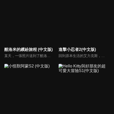
酷洛米的繽紛旅程 (中文版)
進擊小忍者2(中文版)
某天，一張照片送到了酷洛米的手機中。照片中的人是酷洛米失蹤的姊姊——洛米娜。「我想去找姊姊！」酷洛米究竟能不能順利見到洛米娜呢？
回到原本生活的艾力克斯，正煩惱著和潔西卡之間的關係不順遂，此時忍者突然以刺蝟之姿出現在他面前，原來艾普明快要被釋放了！憑藉著艾力克斯聰明的腦袋，他們來到泰國，艾力克斯和忍者也在不斷磨合中，成為最佳拍檔，甚至團隊還多了尚恩加入！