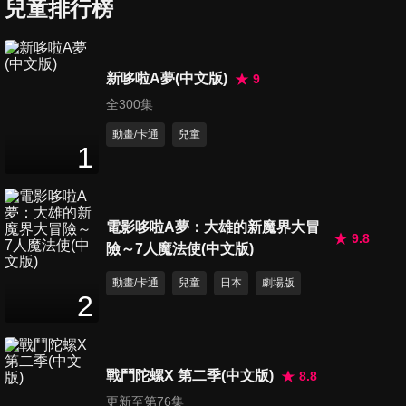
糕/滑冰就要到冰河期去
兒童排行榜
25
分鐘
第357集 哆啦哆啦源平合戰，
新哆啦A夢(中文版)
9
拯救靜香御前
全300集
24
分鐘
動畫/卡通
兒童
1
第358集 激似寵物，大集合/再
會，五年不見的大雄
26
分鐘
電影哆啦A夢：大雄的新魔界大冒
9.8
險～7人魔法使(中文版)
第359集 （哆啦哆啦冒險）大
雄土偶之謎/虛構房門
動畫/卡通
兒童
日本
劇場版
26
分鐘
2
第360集 你好，我是瑪莉/挪位
棒
戰鬥陀螺X 第二季(中文版)
8.8
26
分鐘
更新至第76集