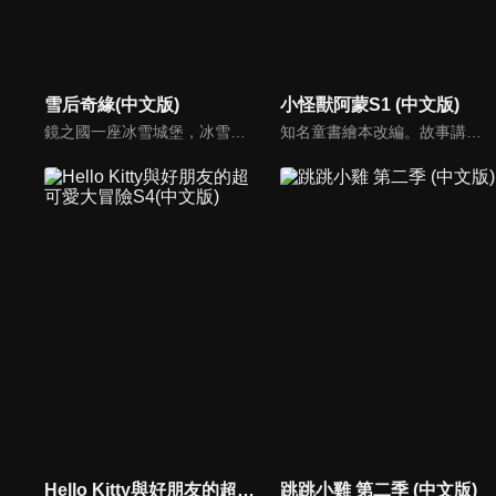
雪后奇緣(中文版)
小怪獸阿蒙S1 (中文版)
鏡之國一座冰雪城堡，冰雪女王警告女兒艾拉神祕封印下住著邪惡的冰雪妖魔。山精旅行家來到冰雪城堡探險，卻意外打開封印，釋放出邪惡冰雪妖魔不僅擾亂鏡之國和人類世界。艾拉和山精一起尋找冒險家凱和格爾達，只有他們能幫助對付冰雪妖魔。究竟他們能否擊敗這些冰雪妖魔，解除鏡之國和人類世界的危機？
知名童書繪本改編。故事講述的是小怪獸阿蒙醜醜的外表下，有著一顆敏感細膩的心。他希望有人能愛他，包容他，陪伴他，愛他本來的樣子。這個系列圍繞“愛”的主題，恰恰是父母對孩子所有愛的表現。
Hello Kitty與好朋友的超可愛大冒險S4(中文版)
跳跳小雞 第二季 (中文版)