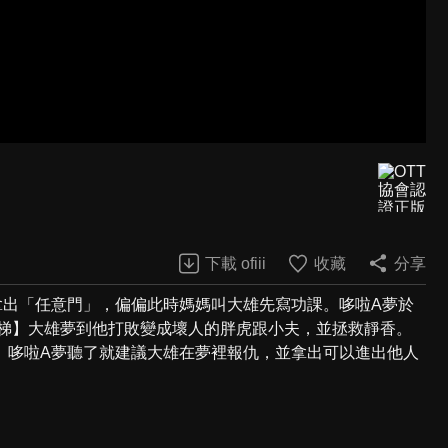
下載 ofiii
收藏
分享
拿出「任意門」，偏偏此時媽媽叫大雄先寫功課。哆啦A夢於
雲梯】大雄夢到他打敗變成壞人的胖虎跟小夫，並拯救靜香。
。哆啦A夢聽了就建議大雄在夢裡報仇，並拿出可以進出他人