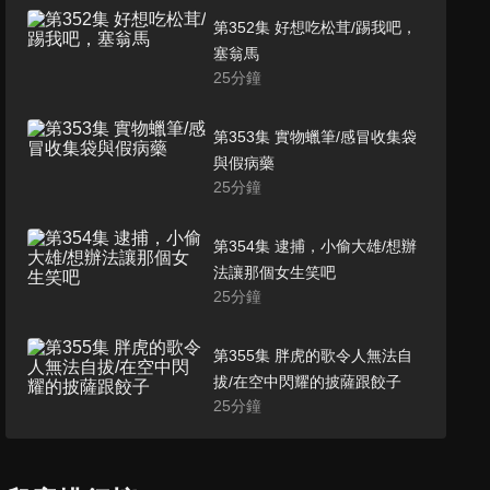
第352集 好想吃松茸/踢我吧，
塞翁馬
25
分鐘
第353集 實物蠟筆/感冒收集袋
與假病藥
25
分鐘
第354集 逮捕，小偷大雄/想辦
法讓那個女生笑吧
25
分鐘
第355集 胖虎的歌令人無法自
拔/在空中閃耀的披薩跟餃子
25
分鐘
第356集 逃脫，巨大的聖誕蛋