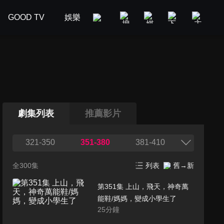
GOOD TV
娛樂
美食旅遊
新聞政論
汽車
劇集列表
推薦影片
321-350
351-380
381-410
全300集
列表
舊→新
第351集 上山，飛天，神奇萬
能鞋/媽媽，變成小學生了
25
分鐘