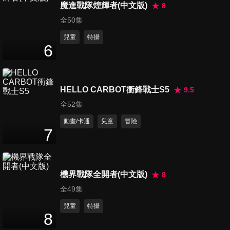
彼方/集塵機
魔進戰隊煌輝者(中文版)
8
26
分鐘
全50集
兒童
特攝
第366集 大雄的傑克與魔豆/愛
6
人胸章
26
分鐘
HELLO CARBOT衝鋒戰士S5
9.5
第367集 飛空薄毯/緋聞先知鳥
26
分鐘
全52集
動畫/卡通
兒童
冒險
7
第368集 我的朋友是大海豚/夢
雲梯
26
分鐘
機界戰隊全開者(中文版)
8
全49集
第369集 說明書製造機/抹布偵
兒童
特攝
探，大雄
8
26
分鐘