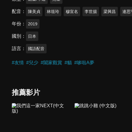
配音
陳美貞
林筱玲
穆宣名
李世揚
梁興昌
連思
年份
2019
國別
日本
語言
國語配音
#
友情
#
兒少
#
闔家觀賞
#
貓
#
哆啦A夢
推薦影片