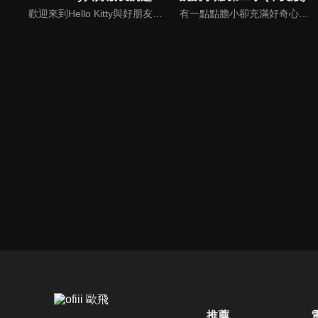
歡迎來到Hello Kitty與好朋友的超可愛大冒險!與Hello Kitty, 大眼蛙, 酷企鵝, 美樂蒂, 布丁狗還有酷洛米, 準備和朋友們一起經歷有趣的冒險吧!
有一點點膽小卻充滿好奇心的"帶骨雞"，和總是用小跳步靠過來的舞蹈老師"小跳步青蛙老師"，以及其他具有獨特個性的夥伴們跳舞大活耀！在家裡和各種地方以「身體動了，心也舞動了起來♪」為主題。
推薦