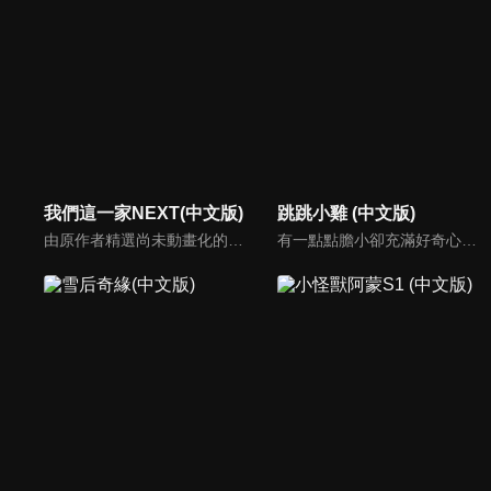
我們這一家NEXT(中文版)
跳跳小雞 (中文版)
由原作者精選尚未動畫化的單行本作品中的五個故事，製作全新動畫！橘家一家四口充滿歡樂與搞笑的日常生活，嚴選精彩內容呈現給大家！
有一點點膽小卻充滿好奇心的「帶骨雞」，和總是用小跳步靠過來的舞蹈老師「小跳步青蛙老師」，以及其他具有獨特個性的夥伴們跳舞大活耀！在家裡和各種地方以「身體動了，心也舞動了起來♪」為主題的角色人物。這是關於不可思議的夥伴們與愉快舞蹈的故事。