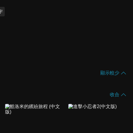
宇
顯示較少
收合