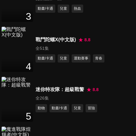
第361集 墜入愛河，變身餅乾/
動畫/卡通
兒童
熱血
3
行為透視鏡
25
分鐘
第362集 任意材質變換機/雪人
戰鬥陀螺X(中文版)
8.8
絕對不會忘
全51集
25
分鐘
動畫/卡通
兒童
運動賽事
青春
4
第363集 大雄是囉嗦的鍋奉行/
地球下車機器
25
分鐘
迷你特攻隊：超級戰警
8.8
全26集
第364集 幻想動物野生公園與
約定的笛子
動物
動畫/卡通
兒童
冒險
5
21
分鐘
第365集 筷子會長長，到遙遠