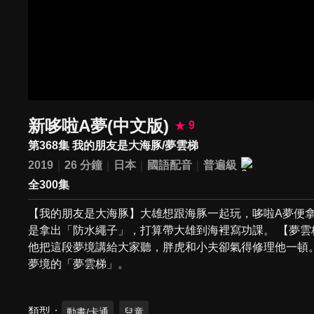
新哆啦A夢(中文版)
9
第368集 我的朋友是大海豚/夢雲梯
2019
26 分鐘
日本
國語配音
普遍級
全300集
【我的朋友是大海豚】大雄想跟海豚一起玩，哆啦A夢便
是拿出「防水繩子」，打算帶大雄到海裡寫功課。 【夢
他把這段夢境講給大家聽，胖虎和小夫卻氣得修理他一頓
夢境的「夢雲梯」。
類型
動畫/卡通
兒童