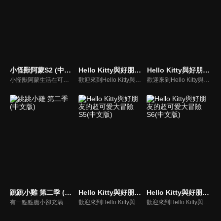
小怪獸阿蒙S2 (中文版)
Hello Kitty與好朋友的超可愛大冒險S1(中文版)
Hello Kitty與好朋友的超可愛大冒險S4(中文版)
小怪獸阿蒙生活在可愛的絨毛鎮上，他每天都會面對一些有趣的挑戰。幸運地是他是你見過最有愛心的小怪獸，並且在他的朋友們的幫助下，他會從中找到正確的事去做(即使他還不知道那是什麼)，學會跟隨他自己的內心。
歡迎來到Hello Kitty與好朋友的超可愛大冒險!與Hello Kitty, 大眼蛙, 酷企鵝, 美樂蒂, 布丁狗還有酷洛米, 準備和朋友們一起經歷有趣的冒險吧!
歡迎來到Hello Kitty與好朋友的超可愛大冒險!與Hello Kitty, 大眼蛙, 酷企鵝, 美樂蒂, 布丁狗還有酷洛米, 準備和朋友們一起經歷有趣的冒險吧!
跳跳小雞 第二季 (中文版)
Hello Kitty與好朋友的超可愛大冒險S5(中文版)
Hello Kitty與好朋友的超可愛大冒險S6(中文版)
有一點點膽小卻充滿好奇心的"帶骨雞"，和總是用小跳步靠過來的舞蹈老師"小跳步青蛙老師"，以及其他具有獨特個性的夥伴們跳舞大活耀！在家裡和各種地方以「身體動了，心也舞動了起來♪」為主題。
歡迎來到Hello Kitty與好朋友的超可愛大冒險!與Hello Kitty, 大眼蛙, 酷企鵝, 美樂蒂, 布丁狗還有酷洛米, 準備和朋友們一起經歷有趣的冒險吧!
歡迎來到Hello Kitty與好朋友的超可愛大冒險!與Hello Kitty, 大眼蛙, 酷企鵝, 美樂蒂, 布丁狗還有酷洛米, 準備和朋友們一起經歷有趣的冒險吧!