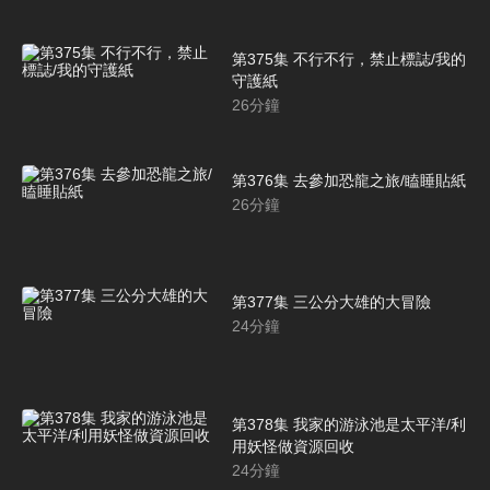
第375集 不行不行，禁止標誌/我的
守護紙
26
分鐘
第376集 去參加恐龍之旅/瞌睡貼紙
26
分鐘
第377集 三公分大雄的大冒險
24
分鐘
第378集 我家的游泳池是太平洋/利
用妖怪做資源回收
24
分鐘