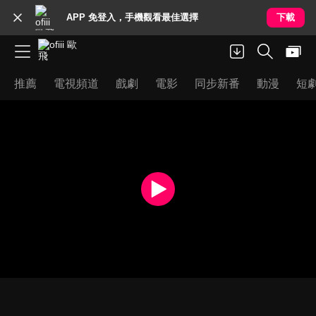
APP 免登入，手機觀看最佳選擇
下載
推薦
電視頻道
戲劇
電影
同步新番
動漫
短