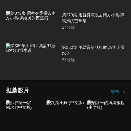
第379集 用替身電視去南方小島/操
縱風的芭蕉扇
24
分鐘
第380集 用諧音笑話打敗你/後山滑
水道
25
分鐘
推薦影片
收合