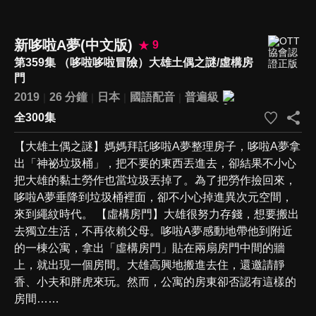
新哆啦A夢(中文版)
9
第359集 （哆啦哆啦冒險）大雄土偶之謎/虛構房
門
2019
26 分鐘
日本
國語配音
普遍級
全300集
【大雄土偶之謎】媽媽拜託哆啦A夢整理房子，哆啦A夢拿
出「神祕垃圾桶」，把不要的東西丟進去，卻結果不小心
把大雄的黏土勞作也當垃圾丟掉了。為了把勞作撿回來，
哆啦A夢垂降到垃圾桶裡面，卻不小心掉進異次元空間，
來到繩紋時代。 【虛構房門】大雄很努力存錢，想要搬出
去獨立生活，不再依賴父母。哆啦A夢感動地帶他到附近
的一棟公寓，拿出「虛構房門」貼在兩扇房門中間的牆
上，就出現一個房間。大雄高興地搬進去住，還邀請靜
香、小夫和胖虎來玩。然而，公寓的房東卻否認有這樣的
房間……