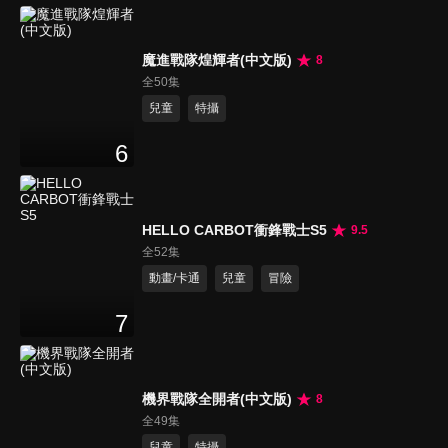
魔進戰隊煌輝者(中文版)
8
全50集
兒童
特攝
6
HELLO CARBOT衝鋒戰士S5
9.5
全52集
動畫/卡通
兒童
冒險
7
機界戰隊全開者(中文版)
8
全49集
兒童
特攝