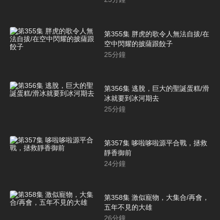
第355集 胖虎的歌令人無法自拔/在
空中閃耀的披薩跟餃子
25
分鐘
第356集 逃脫，巨大的聖誕蛋糕/滑
冰就要到冰河期去
25
分鐘
第357集 哆啦哆啦源平合戰，拯救
靜香御前
24
分鐘
第358集 激似寵物，大集合/再會，
五年不見的大雄
26
分鐘