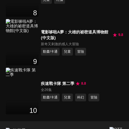
8
電影哆啦A夢：大雄的祕密道具博物館
9.8
(中文版)
新奇又刺激的感人大冒險
動畫/卡通
兒童
冒險
9
疾速戰卡隊 第二季
8.8
全26集
動畫/卡通
兒童
科幻
冒險
10