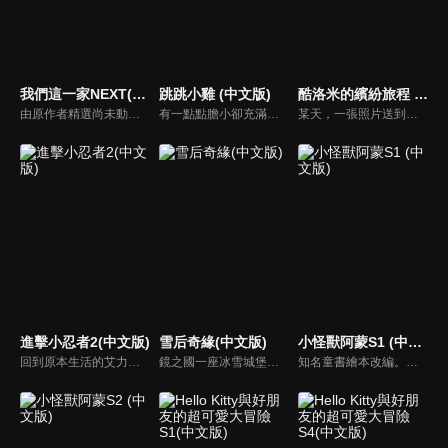
我們這一家NEXT(中文版)
跳跳小雞 (中文版)
酷洛米的繽紛旅程 (中文版)
由原作者精選尚未動畫化的單行本作品中的五個故事，製作全新動畫！橘家一家四口充滿歡樂與搞笑的日常生活，嚴選精彩內容呈現給大家！
有一點點膽小卻充滿好奇心的「帶骨雞」，和總是用小跳步靠過來的舞蹈老師「小跳步青蛙老師」，以及其他具有獨特個性的夥伴們跳舞大活耀！在家裡和各種地方以「身體動了，心也舞動了起來♪」為主題的角色人物。這是關於不可思議的夥伴們與愉快舞蹈的故事。
某天，一張照片送到了酷洛米的手機中。照片中的人是酷洛米失蹤的姊姊——洛米娜。「我想去找姊姊！」酷洛米究竟能不能順利見到洛米娜呢？
進擊小忍者2(中文版)
雪后奇緣(中文版)
小怪獸阿蒙S1 (中文版)
回到原本生活的艾力克斯，正煩惱著和潔西卡之間的關係不順遂，此時忍者突然以刺蝟之姿出現在他面前，原來艾普明快要被釋放了！憑藉著艾力克斯聰明的腦袋，他們來到泰國，艾力克斯和忍者也在不斷磨合中，成為最佳拍檔，甚至團隊還多了尚恩加入！
鏡之國一座冰雪城堡，冰雪女王警告女兒艾拉神祕封印下住著邪惡的冰雪妖魔。山精旅行家來到冰雪城堡探險，卻意外打開封印，釋放出邪惡冰雪妖魔不僅擾亂鏡之國和人類世界。艾拉和山精一起尋找冒險家凱和格爾達，只有他們能幫助對付冰雪妖魔。究竟他們能否擊敗這些冰雪妖魔，解除鏡之國和人類世界的危機？
知名童書繪本改編。故事講述的是小怪獸阿蒙醜醜的外表下，有著一顆敏感細膩的心。他希望有人能愛他，包容他，陪伴他，愛他本來的樣子。這個系列圍繞“愛”的主題，恰恰是父母對孩子所有愛的表現。