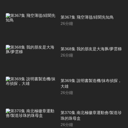
第367集 飛空薄毯/緋聞先知鳥
26
分鐘
第368集 我的朋友是大海豚/夢雲梯
26
分鐘
第369集 說明書製造機/抹布偵探，
大雄
26
分鐘
第370集 南北極徽章運動會/製造珍
珠的珠母盒
26
分鐘