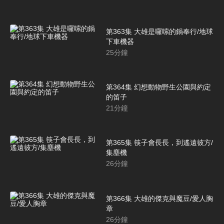
第363集 大雄是囉嗦的鍋奉行/地球
下車機器
25
分鐘
第364集 幻想動物野生公園與約定
的笛子
21
分鐘
第365集 筷子會長長，到遙遠彼方/
集塵機
26
分鐘
第366集 大雄的傑克與魔豆/愛人胸
章
26
分鐘