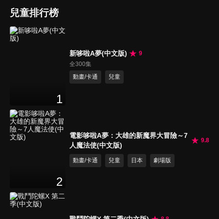
兒童排行榜
新哆啦A夢(中文版)
9
全300集
動畫/卡通
兒童
1
電影哆啦A夢：大雄的新魔界大冒險～7
9.8
人魔法使(中文版)
動畫/卡通
兒童
日本
劇場版
2