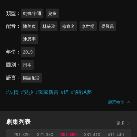
類型
動畫/卡通
兒童
配音
陳美貞
林筱玲
穆宣名
李世揚
梁興昌
連思宇
年份
2019
國別
日本
語言
國語配音
#
友情
#
兒少
#
闔家觀賞
#
貓
#
哆啦A夢
顯示較少
劇集列表
更多
290
291-320
321-350
351-380
381-410
411-440
44