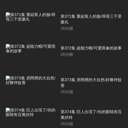
第371集 重組客人的臉/尋母三千里
藥丸
26
分鐘
第372集 超能力帽/可愛雨傘的故事
26
分鐘
第373集 房間裡的大自然/好夥伴蚊
香
26
分鐘
第374集 巨人出現了/你的眼睛有百
萬伏特
26
分鐘