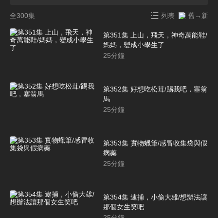
全300集
列表
舊→新
第351集 上山，飛天，神奇萬能鞋/
媽媽，變成小學生了
25
分鐘
第352集 好想吃松茸/踢我吧，塞翁
馬
25
分鐘
第353集 實物蠟筆/感冒收集袋與假
病藥
25
分鐘
第354集 逮捕，小偷大雄/想辦法讓
那個女生笑吧
25
分鐘