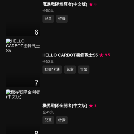
魔進戰隊煌輝者(中文版)
8
全50集
兒童
特攝
6
HELLO CARBOT衝鋒戰士S5
9.5
全52集
動畫/卡通
兒童
冒險
7
機界戰隊全開者(中文版)
8
全49集
兒童
特攝
8