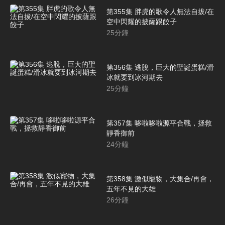
第355集 胖虎的歌令人無法自拔/在
空中閃耀的披薩跟餃子
25
分鐘
第356集 逃脫，巨大的聖誕蛋糕/滑
冰就要到冰河期去
25
分鐘
第357集 哆啦哆啦源平合戰，拯救
靜香御前
24
分鐘
第358集 激似寵物，大集合/再會，
五年不見的大雄
26
分鐘