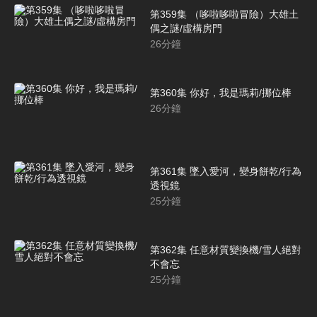
第359集 （哆啦哆啦冒險）大雄土
偶之謎/虛構房門
26
分鐘
第360集 你好，我是瑪莉/挪位棒
26
分鐘
第361集 墜入愛河，變身餅乾/行為
透視鏡
25
分鐘
第362集 任意材質變換機/雪人絕對
不會忘
25
分鐘