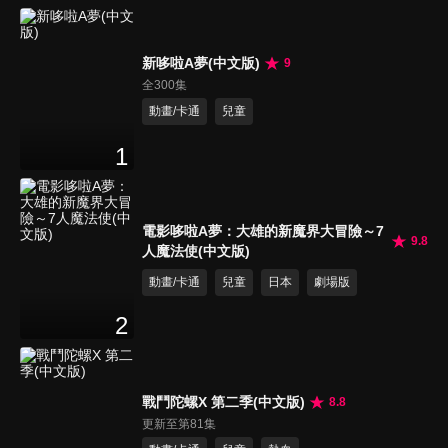
新哆啦A夢(中文版)
9
全300集
動畫/卡通
兒童
1
電影哆啦A夢：大雄的新魔界大冒險～7
9.8
人魔法使(中文版)
動畫/卡通
兒童
日本
劇場版
2
戰鬥陀螺X 第二季(中文版)
8.8
更新至第81集