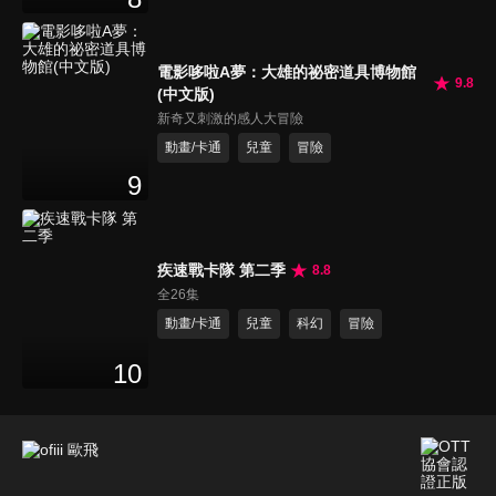
電影哆啦A夢：大雄的祕密道具博物館
9.8
(中文版)
新奇又刺激的感人大冒險
動畫/卡通
兒童
冒險
9
疾速戰卡隊 第二季
8.8
全26集
動畫/卡通
兒童
科幻
冒險
10