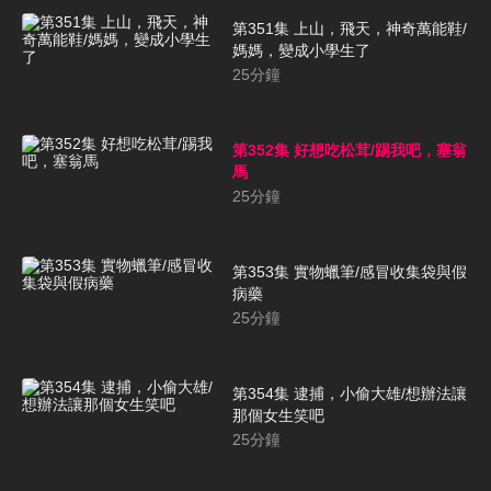
第351集 上山，飛天，神奇萬能鞋/
媽媽，變成小學生了
25
分鐘
第352集 好想吃松茸/踢我吧，塞翁
馬
25
分鐘
第353集 實物蠟筆/感冒收集袋與假
病藥
25
分鐘
第354集 逮捕，小偷大雄/想辦法讓
那個女生笑吧
25
分鐘