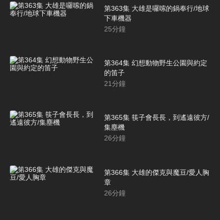
第363集 大雄是囉嗦的鍋奉行/地球
下車機器
25
分鐘
第364集 幻想動物野生公園與約定
的笛子
21
分鐘
第365集 筷子會長長，到遙遠彼方/
集塵機
26
分鐘
第366集 大雄的傑克與魔豆/愛人胸
章
26
分鐘