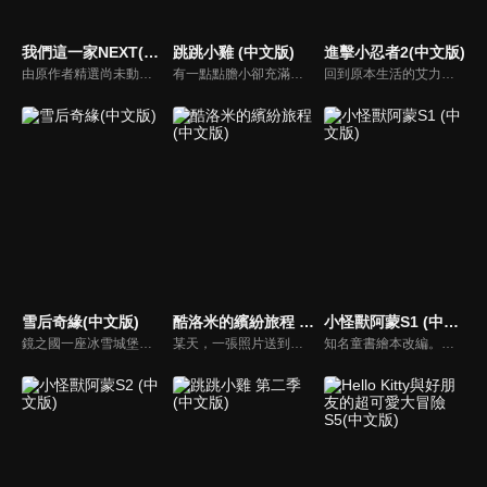
我們這一家NEXT(中文版)
跳跳小雞 (中文版)
進擊小忍者2(中文版)
由原作者精選尚未動畫化的單行本作品中的五個故事，製作全新動畫！橘家一家四口充滿歡樂與搞笑的日常生活，嚴選精彩內容呈現給大家！
有一點點膽小卻充滿好奇心的「帶骨雞」，和總是用小跳步靠過來的舞蹈老師「小跳步青蛙老師」，以及其他具有獨特個性的夥伴們跳舞大活耀！在家裡和各種地方以「身體動了，心也舞動了起來♪」為主題的角色人物。這是關於不可思議的夥伴們與愉快舞蹈的故事。
回到原本生活的艾力克斯，正煩惱著和潔西卡之間的關係不順遂，此時忍者突然以刺蝟之姿出現在他面前，原來艾普明快要被釋放了！憑藉著艾力克斯聰明的腦袋，他們來到泰國，艾力克斯和忍者也在不斷磨合中，成為最佳拍檔，甚至團隊還多了尚恩加入！
雪后奇緣(中文版)
酷洛米的繽紛旅程 (中文版)
小怪獸阿蒙S1 (中文版)
鏡之國一座冰雪城堡，冰雪女王警告女兒艾拉神祕封印下住著邪惡的冰雪妖魔。山精旅行家來到冰雪城堡探險，卻意外打開封印，釋放出邪惡冰雪妖魔不僅擾亂鏡之國和人類世界。艾拉和山精一起尋找冒險家凱和格爾達，只有他們能幫助對付冰雪妖魔。究竟他們能否擊敗這些冰雪妖魔，解除鏡之國和人類世界的危機？
某天，一張照片送到了酷洛米的手機中。照片中的人是酷洛米失蹤的姊姊——洛米娜。「我想去找姊姊！」酷洛米究竟能不能順利見到洛米娜呢？
知名童書繪本改編。故事講述的是小怪獸阿蒙醜醜的外表下，有著一顆敏感細膩的心。他希望有人能愛他，包容他，陪伴他，愛他本來的樣子。這個系列圍繞“愛”的主題，恰恰是父母對孩子所有愛的表現。