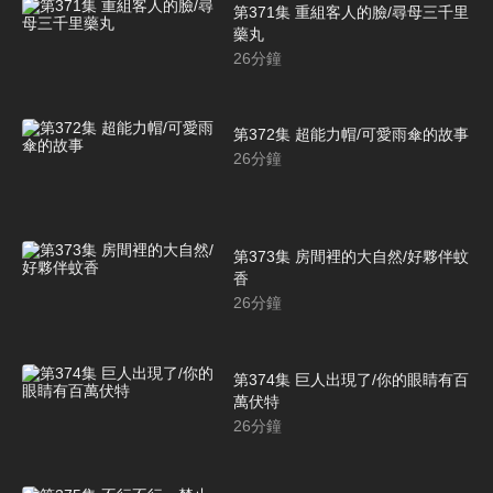
第371集 重組客人的臉/尋母三千里
藥丸
26
分鐘
第372集 超能力帽/可愛雨傘的故事
26
分鐘
第373集 房間裡的大自然/好夥伴蚊
香
26
分鐘
第374集 巨人出現了/你的眼睛有百
萬伏特
26
分鐘