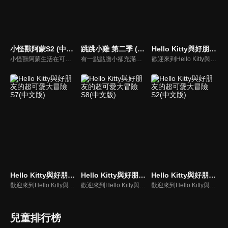
小怪獸阿蒙S2 (中文版)
跳跳小雞 第二季 (中文版)
Hello Kitty與好朋友的超可愛大冒險S5(中文版)
小怪獸阿蒙生活在可愛的絨毛鎮上，他每天都會面對一些有趣的挑戰。幸運地是他是你見過最有愛心的小怪獸，並且在他的朋友們的幫助下，他會從中找到正確的事去做(即使他還不知道那是什麼)，學會跟隨他自己的內心。
有一點點膽小卻充滿好奇心的"帶骨雞"，和總是用小跳步靠過來的舞蹈老師"小跳步青蛙老師"，以及其他具有獨特個性的夥伴們跳舞大活耀！在家裡和各種地方以「身體動了，心也舞動了起來♪」為主題。
歡迎來到Hello Kitty與好朋友的超可愛大冒險!與Hello Kitty, 大眼蛙, 酷企鵝, 美樂蒂, 布丁狗還有酷洛米, 準備和朋友們一起經歷有趣的冒險吧!
Hello Kitty與好朋友的超可愛大冒險S7(中文版)
Hello Kitty與好朋友的超可愛大冒險S8(中文版)
Hello Kitty與好朋友的超可愛大冒險S2(中文版)
歡迎來到Hello Kitty與好朋友的超可愛大冒險! 與Hello Kitty, 大眼蛙, 酷企鵝, 美樂蒂, 布丁狗還有酷洛米, 準備和朋友們一起經歷有趣的冒險吧!
歡迎來到Hello Kitty與好朋友的超可愛大冒險! 與Hello Kitty, 大眼蛙, 酷企鵝, 美樂蒂, 布丁狗還有酷洛米, 準備和朋友們一起經歷有趣的冒險吧!
歡迎來到Hello Kitty與好朋友的超可愛大冒險!與Hello Kitty, 大眼蛙, 酷企鵝, 美樂蒂, 布丁狗還有酷洛米, 準備和朋友們一起經歷有趣的冒險吧!
兒童排行榜