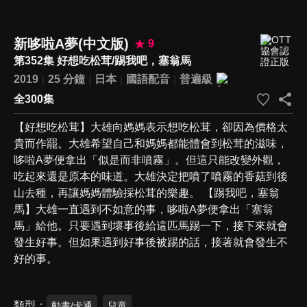
新哆啦A夢(中文版)
9
第352集 好想吃松茸/踢我吧，塞翁馬
2019
25 分鐘
日本
國語配音
普遍級
全300集
【好想吃松茸】大雄向媽媽表示想吃松茸，卻因為價格太
貴而作罷。大雄希望自己和媽媽都能體會到松茸的滋味，
哆啦A夢便拿出「似是而非噴霧」。但這只能改變外觀，
吃起來還是原本的味道。大雄決定把噴了噴霧的香菇到後
山去種，再讓媽媽體驗採松茸的樂趣。 【踢我吧，塞翁
馬】大雄一直遇到不如意的事，哆啦A夢便拿出「塞翁
馬」給他。只要遇到壞事後給這匹馬踢一下，接下來就會
發生好事。但如果遇到好事後被踢的話，接著就會發生不
好的事。
類型
動畫/卡通
兒童