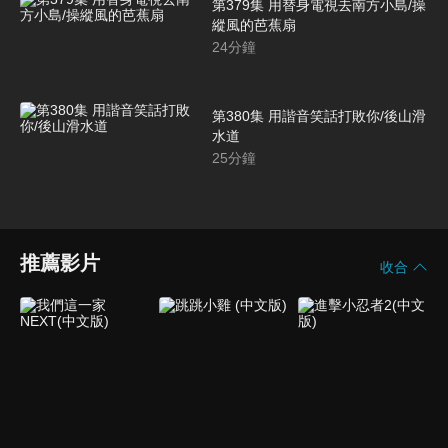
第379集 用替身電視去南方小島/操
縱風的芭蕉扇
24
分鐘
第380集 用諧音笑話打敗你/後山滑
水道
25
分鐘
推薦影片
收合