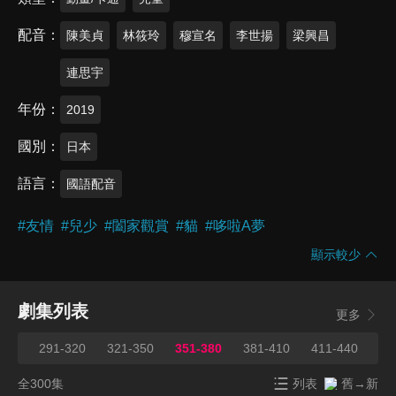
配音
陳美貞
林筱玲
穆宣名
李世揚
梁興昌
連思宇
年份
2019
國別
日本
語言
國語配音
#
友情
#
兒少
#
闔家觀賞
#
貓
#
哆啦A夢
顯示較少
劇集列表
更多
290
291-320
321-350
351-380
381-410
411-440
44
全300集
列表
舊→新