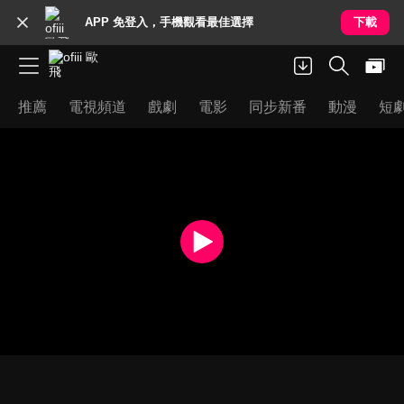
APP 免登入，手機觀看最佳選擇
下載
推薦
電視頻道
戲劇
電影
同步新番
動漫
短