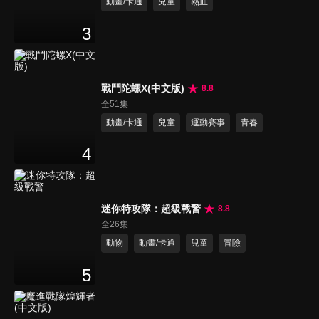
動畫/卡通
兒童
熱血
3
戰鬥陀螺X(中文版)
8.8
全51集
動畫/卡通
兒童
運動賽事
青春
4
迷你特攻隊：超級戰警
8.8
全26集
動物
動畫/卡通
兒童
冒險
5