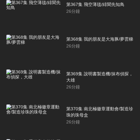
第367集 飛空薄毯/緋聞先知鳥
26
分鐘
第368集 我的朋友是大海豚/夢雲梯
26
分鐘
第369集 說明書製造機/抹布偵探，
大雄
26
分鐘
第370集 南北極徽章運動會/製造珍
珠的珠母盒
26
分鐘