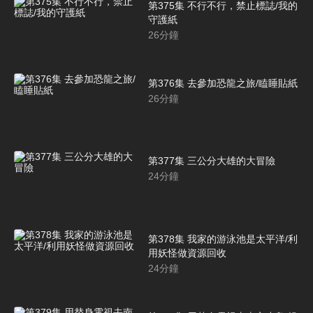
第375集 不行不行，禁止標誌/我的
守護紙
26
分鐘
第376集 去參加恐龍之旅/瞌睡貼紙
26
分鐘
第377集 三公分大雄的大冒險
24
分鐘
第378集 我家的游泳池是太平洋/利
用妖怪做資源回收
24
分鐘