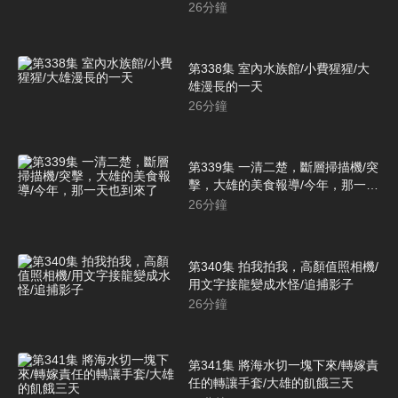
26
分鐘
第338集 室內水族館/小費猩猩/大
雄漫長的一天
26
分鐘
第339集 一清二楚，斷層掃描機/突
擊，大雄的美食報導/今年，那一天
也到來了
26
分鐘
第340集 拍我拍我，高顏值照相機/
用文字接龍變成水怪/追捕影子
26
分鐘
第341集 將海水切一塊下來/轉嫁責
任的轉讓手套/大雄的飢餓三天