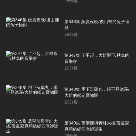
25
分鐘
第346集 販賣夜晚/後山裡的兔子怪
獸
26
分鐘
第347集 了不起，大雄殿下/秋蟲的
音樂會
26
分鐘
第348集 用下沉藥丸，眼不見為淨/
大雄的鑑定寶物團
26
分鐘
第349集 萬聖節與青蛙大雄/漫畫家
克莉絲緹涅老師誕生
25
分鐘