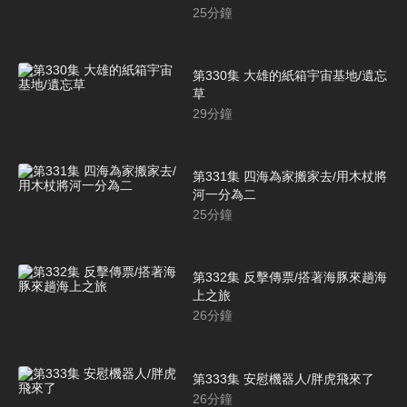
25
分鐘
第330集 大雄的紙箱宇宙基地/遺忘
草
29
分鐘
第331集 四海為家搬家去/用木杖將
河一分為二
25
分鐘
第332集 反擊傳票/搭著海豚來趟海
上之旅
26
分鐘
第333集 安慰機器人/胖虎飛來了
26
分鐘