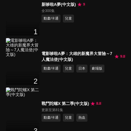
新哆啦A夢(中文版)
9
全300集
動畫/卡通
兒童
1
電影哆啦A夢：大雄的新魔界大冒險～7
9.8
人魔法使(中文版)
動畫/卡通
兒童
日本
劇場版
2
戰鬥陀螺X 第二季(中文版)
8.8
更新至第81集
動畫/卡通
兒童
熱血
3