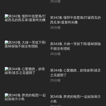
26
分鐘
第342集 慢郎中急驚風/打破西瓜的
西瓜筆/還童時光機
26
分鐘
第343集 大雄一哭就下雨/叢林探險
不能沒有摺紙
26
分鐘
第344集 心驚膽跳，妖怪線香/謠言
之花盛開了
25
分鐘
第345集 胖虎的報恩/一起組裝南方
小島