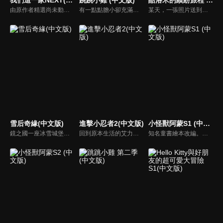
由原作者精選尚未動畫化的單行本作品中的五個故事，製作全新動畫！橘家一家四口充滿歡樂與搞笑的日常生活，嚴選精彩內容呈現給大家！
有一點點膽小卻充滿好奇心的「帶骨雞」，和總是用小跳步靠過來的舞蹈老師「小跳步青蛙老師」，以及其他具有獨特個性的夥伴們跳舞大活耀！在家裡和各種地方以「身體動了，心也舞動了起來♪」為主題的角色人物。這是關於不可思議的夥伴們與愉快舞蹈的故事。
某天，一張照片送到了酷洛米的手機中。照片中的人是酷洛米失蹤的姊姊——洛米娜。「我想去找姊姊！」酷洛米究竟能不能順利見到洛米娜呢？
雪后奇緣(中文版)
進擊小忍者2(中文版)
小怪獸阿蒙S1 (中文版)
鏡之國一座冰雪城堡，冰雪女王警告女兒艾拉神祕封印下住著邪惡的冰雪妖魔。山精旅行家來到冰雪城堡探險，卻意外打開封印，釋放出邪惡冰雪妖魔不僅擾亂鏡之國和人類世界。艾拉和山精一起尋找冒險家凱和格爾達，只有他們能幫助對付冰雪妖魔。究竟他們能否擊敗這些冰雪妖魔，解除鏡之國和人類世界的危機？
回到原本生活的艾力克斯，正煩惱著和潔西卡之間的關係不順遂，此時忍者突然以刺蝟之姿出現在他面前，原來艾普明快要被釋放了！憑藉著艾力克斯聰明的腦袋，他們來到泰國，艾力克斯和忍者也在不斷磨合中，成為最佳拍檔，甚至團隊還多了尚恩加入！
知名童書繪本改編。故事講述的是小怪獸阿蒙醜醜的外表下，有著一顆敏感細膩的心。他希望有人能愛他，包容他，陪伴他，愛他本來的樣子。這個系列圍繞“愛”的主題，恰恰是父母對孩子所有愛的表現。