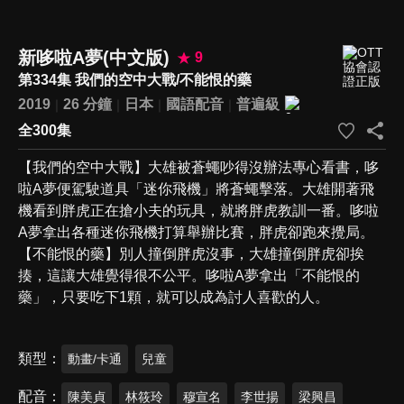
新哆啦A夢(中文版)
9
第334集 我們的空中大戰/不能恨的藥
2019
26 分鐘
日本
國語配音
普遍級
全300集
【我們的空中大戰】大雄被蒼蠅吵得沒辦法專心看書，哆
啦A夢便駕駛道具「迷你飛機」將蒼蠅擊落。大雄開著飛
機看到胖虎正在搶小夫的玩具，就將胖虎教訓一番。哆啦
A夢拿出各種迷你飛機打算舉辦比賽，胖虎卻跑來攪局。
【不能恨的藥】別人撞倒胖虎沒事，大雄撞倒胖虎卻挨
揍，這讓大雄覺得很不公平。哆啦A夢拿出「不能恨的
藥」，只要吃下1顆，就可以成為討人喜歡的人。
類型
動畫/卡通
兒童
配音
陳美貞
林筱玲
穆宣名
李世揚
梁興昌