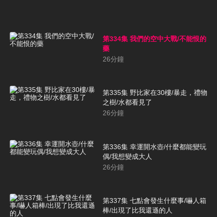
第334集 我們的空中大戰/不能恨的
藥
26
分鐘
第335集 野比家在30樓/暴走，禮物
之樹/水都看見了
26
分鐘
第336集 幸運開水壺/什麼都能變玩
偶/我想變成大人
26
分鐘
第337集 七點會發生什麼事/嚇人箱
棒/出現了比我還遜的人