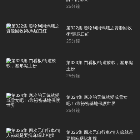
25
分鐘
第322集 廢物利用螞蟻之資源回收
術/馬屁口紅
25
分鐘
第323集 門看板/街道軟軟，塑形黏
土粉
25
分鐘
第324集 寒冷的天氣就變成雪女
吧！/靠祕密基地保護世界
25
分鐘
第325集 四次元自行車/情人節就是
要搗麻糬比相撲