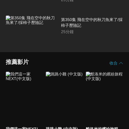
第350集 飛在空中的秋刀魚來了/採
柿子歷險記
25
分鐘
推薦影片
收合
我們這一家NEXT(中文版)
跳跳小雞 (中文版)
酷洛米的繽紛旅程 (中文版)