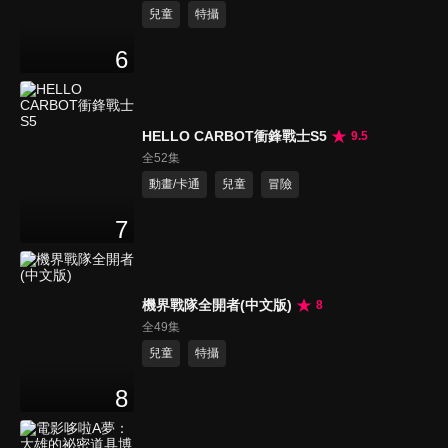
兒童
特攝
6
HELLO CARBOT衝鋒戰士S5
9.5
全52集
動畫/卡通
兒童
冒險
7
機界戰隊全開者(中文版)
8
全49集
兒童
特攝
8