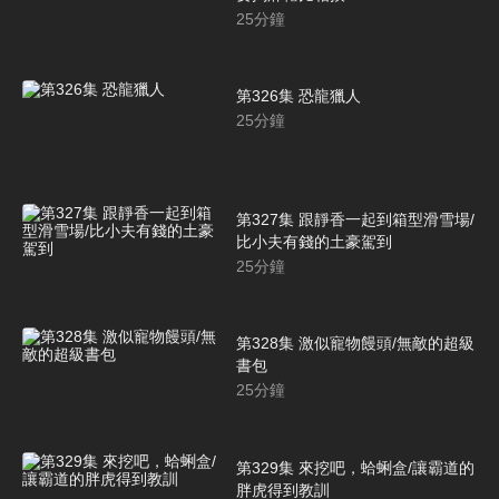
25
分鐘
第326集 恐龍獵人
25
分鐘
第327集 跟靜香一起到箱型滑雪場/
比小夫有錢的土豪駕到
25
分鐘
第328集 激似寵物饅頭/無敵的超級
書包
25
分鐘
第329集 來挖吧，蛤蜊盒/讓霸道的
胖虎得到教訓