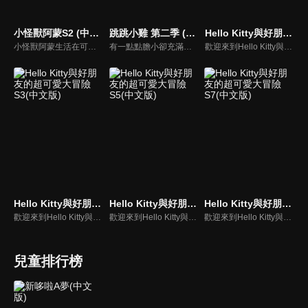
小怪獸阿蒙S2 (中文版)
跳跳小雞 第二季 (中文版)
Hello Kitty與好朋友的超可愛大冒險S1(中文版)
小怪獸阿蒙生活在可愛的絨毛鎮上，他每天都會面對一些有趣的挑戰。幸運地是他是你見過最有愛心的小怪獸，並且在他的朋友們的幫助下，他會從中找到正確的事去做(即使他還不知道那是什麼)，學會跟隨他自己的內心。
有一點點膽小卻充滿好奇心的"帶骨雞"，和總是用小跳步靠過來的舞蹈老師"小跳步青蛙老師"，以及其他具有獨特個性的夥伴們跳舞大活耀！在家裡和各種地方以「身體動了，心也舞動了起來♪」為主題。
歡迎來到Hello Kitty與好朋友的超可愛大冒險!與Hello Kitty, 大眼蛙, 酷企鵝, 美樂蒂, 布丁狗還有酷洛米, 準備和朋友們一起經歷有趣的冒險吧!
Hello Kitty與好朋友的超可愛大冒險S3(中文版)
Hello Kitty與好朋友的超可愛大冒險S5(中文版)
Hello Kitty與好朋友的超可愛大冒險S7(中文版)
歡迎來到Hello Kitty與好朋友的超可愛大冒險!與Hello Kitty, 大眼蛙, 酷企鵝, 美樂蒂, 布丁狗還有酷洛米, 準備和朋友們一起經歷有趣的冒險吧!
歡迎來到Hello Kitty與好朋友的超可愛大冒險!與Hello Kitty, 大眼蛙, 酷企鵝, 美樂蒂, 布丁狗還有酷洛米, 準備和朋友們一起經歷有趣的冒險吧!
歡迎來到Hello Kitty與好朋友的超可愛大冒險! 與Hello Kitty, 大眼蛙, 酷企鵝, 美樂蒂, 布丁狗還有酷洛米, 準備和朋友們一起經歷有趣的冒險吧!
兒童排行榜