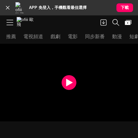
APP 免登入，手機觀看最佳選擇
下載
推薦
電視頻道
戲劇
電影
同步新番
動漫
短