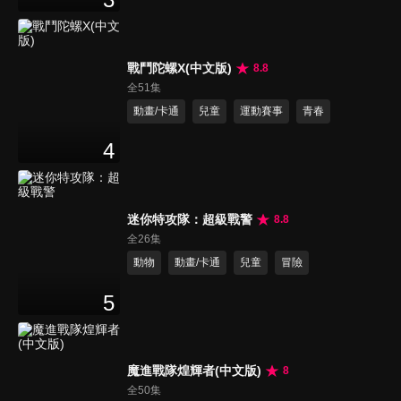
戰鬥陀螺X(中文版)
8.8
全51集
動畫/卡通
兒童
運動賽事
青春
4
迷你特攻隊：超級戰警
8.8
全26集
動物
動畫/卡通
兒童
冒險
5
魔進戰隊煌輝者(中文版)
8
全50集