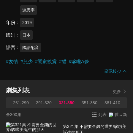
連思宇
年份
2019
國別
日本
語言
國語配音
#
友情
#
兒少
#
闔家觀賞
#
貓
#
哆啦A夢
顯示較少
劇集列表
更多
260
261-290
291-320
321-350
351-380
381-410
41
全300集
列表
舊→新
第321集 不需要金錢的世界/哆啦美
誕生的那天