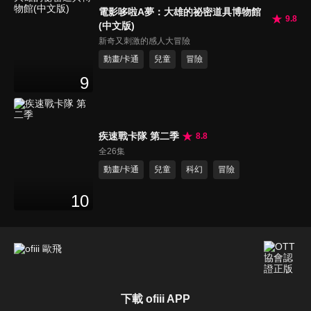
電影哆啦A夢：大雄的祕密道具博物館
9.8
(中文版)
新奇又刺激的感人大冒險
動畫/卡通
兒童
冒險
9
疾速戰卡隊 第二季
8.8
全26集
動畫/卡通
兒童
科幻
冒險
10
下載 ofiii APP