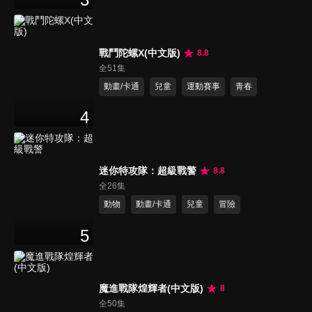
戰鬥陀螺X(中文版)
8.8
全51集
動畫/卡通
兒童
運動賽事
青春
4
迷你特攻隊：超級戰警
8.8
全26集
動物
動畫/卡通
兒童
冒險
5
魔進戰隊煌輝者(中文版)
8
全50集