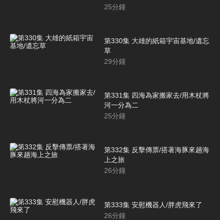
25
分鐘
第330集 大雄的紙箱宇宙基地/遺忘
草
29
分鐘
第331集 四海為家搬家去/用木杖將
河一分為二
25
分鐘
第332集 反擊傳票/搭著海豚來趟海
上之旅
26
分鐘
第333集 安慰機器人/胖虎飛來了
26
分鐘