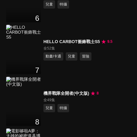
兒童
特攝
6
HELLO CARBOT衝鋒戰士S5
9.5
全52集
動畫/卡通
兒童
冒險
7
機界戰隊全開者(中文版)
8
全49集
兒童
特攝
8