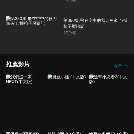
第350集 飛在空中的秋刀魚來了/採
柿子歷險記
25
分鐘
推薦影片
收合
我們這一家NEXT(中文版)
跳跳小雞 (中文版)
進擊小忍者2(中文版)