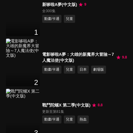
新哆啦A夢(中文版)
9
全300集
動畫/卡通
兒童
1
電影哆啦A夢：大雄的新魔界大冒險～7
9.8
人魔法使(中文版)
動畫/卡通
兒童
日本
劇場版
2
戰鬥陀螺X 第二季(中文版)
8.8
更新至第81集
動畫/卡通
兒童
熱血
3