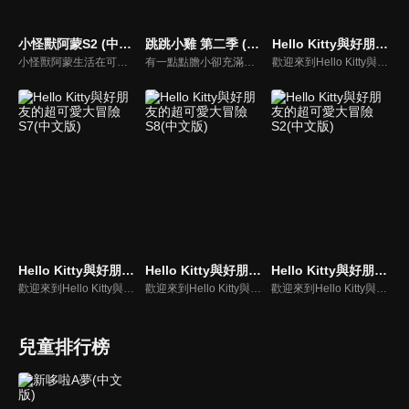
小怪獸阿蒙S2 (中文版)
跳跳小雞 第二季 (中文版)
Hello Kitty與好朋友的超可愛大冒險S5(中文版)
小怪獸阿蒙生活在可愛的絨毛鎮上，他每天都會面對一些有趣的挑戰。幸運地是他是你見過最有愛心的小怪獸，並且在他的朋友們的幫助下，他會從中找到正確的事去做(即使他還不知道那是什麼)，學會跟隨他自己的內心。
有一點點膽小卻充滿好奇心的"帶骨雞"，和總是用小跳步靠過來的舞蹈老師"小跳步青蛙老師"，以及其他具有獨特個性的夥伴們跳舞大活耀！在家裡和各種地方以「身體動了，心也舞動了起來♪」為主題。
歡迎來到Hello Kitty與好朋友的超可愛大冒險!與Hello Kitty, 大眼蛙, 酷企鵝, 美樂蒂, 布丁狗還有酷洛米, 準備和朋友們一起經歷有趣的冒險吧!
Hello Kitty與好朋友的超可愛大冒險S7(中文版)
Hello Kitty與好朋友的超可愛大冒險S8(中文版)
Hello Kitty與好朋友的超可愛大冒險S2(中文版)
歡迎來到Hello Kitty與好朋友的超可愛大冒險! 與Hello Kitty, 大眼蛙, 酷企鵝, 美樂蒂, 布丁狗還有酷洛米, 準備和朋友們一起經歷有趣的冒險吧!
歡迎來到Hello Kitty與好朋友的超可愛大冒險! 與Hello Kitty, 大眼蛙, 酷企鵝, 美樂蒂, 布丁狗還有酷洛米, 準備和朋友們一起經歷有趣的冒險吧!
歡迎來到Hello Kitty與好朋友的超可愛大冒險!與Hello Kitty, 大眼蛙, 酷企鵝, 美樂蒂, 布丁狗還有酷洛米, 準備和朋友們一起經歷有趣的冒險吧!
兒童排行榜