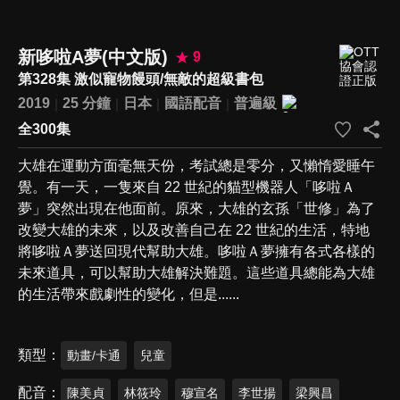
新哆啦A夢(中文版)
9
第328集 激似寵物饅頭/無敵的超級書包
2019
25 分鐘
日本
國語配音
普遍級
全300集
大雄在運動方面毫無天份，考試總是零分，又懶惰愛睡午
覺。有一天，一隻來自 22 世紀的貓型機器人「哆啦Ａ
夢」突然出現在他面前。原來，大雄的玄孫「世修」為了
改變大雄的未來，以及改善自己在 22 世紀的生活，特地
將哆啦Ａ夢送回現代幫助大雄。哆啦Ａ夢擁有各式各樣的
未來道具，可以幫助大雄解決難題。這些道具總能為大雄
的生活帶來戲劇性的變化，但是......
類型
動畫/卡通
兒童
配音
陳美貞
林筱玲
穆宣名
李世揚
梁興昌