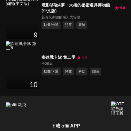
電影哆啦A夢：大雄的祕密道具博物館
9.8
(中文版)
新奇又刺激的感人大冒險
動畫/卡通
兒童
冒險
9
疾速戰卡隊 第二季
8.8
全26集
動畫/卡通
兒童
科幻
冒險
10
下載 ofiii APP