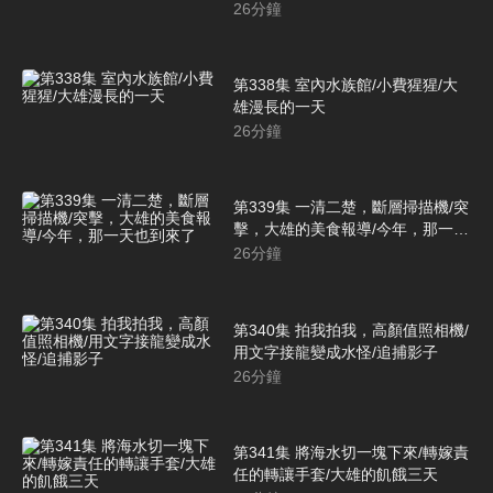
26
分鐘
第338集 室內水族館/小費猩猩/大
雄漫長的一天
26
分鐘
第339集 一清二楚，斷層掃描機/突
擊，大雄的美食報導/今年，那一天
也到來了
26
分鐘
第340集 拍我拍我，高顏值照相機/
用文字接龍變成水怪/追捕影子
26
分鐘
第341集 將海水切一塊下來/轉嫁責
任的轉讓手套/大雄的飢餓三天