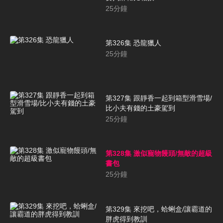
25
分鐘
第326集 恐龍獵人
25
分鐘
第327集 跟靜香一起到箱型滑雪場/
比小夫有錢的土豪駕到
25
分鐘
第328集 激似寵物饅頭/無敵的超級
書包
25
分鐘
第329集 來挖吧，蛤蜊盒/讓霸道的
胖虎得到教訓