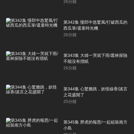
26
分鐘
第342集 慢郎中急驚風/打破西瓜的
西瓜筆/還童時光機
26
分鐘
第343集 大雄一哭就下雨/叢林探險
不能沒有摺紙
26
分鐘
第344集 心驚膽跳，妖怪線香/謠言
之花盛開了
25
分鐘
第345集 胖虎的報恩/一起組裝南方
小島