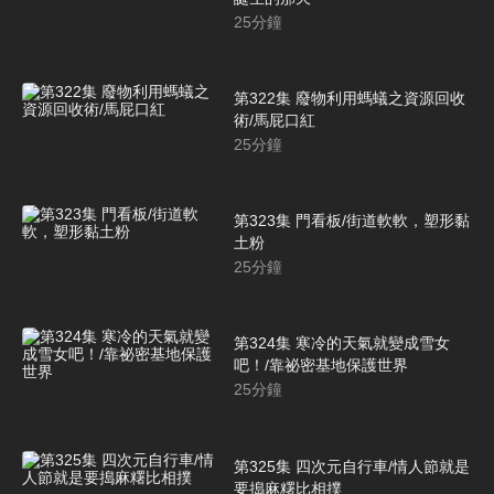
25
分鐘
第322集 廢物利用螞蟻之資源回收
術/馬屁口紅
25
分鐘
第323集 門看板/街道軟軟，塑形黏
土粉
25
分鐘
第324集 寒冷的天氣就變成雪女
吧！/靠祕密基地保護世界
25
分鐘
第325集 四次元自行車/情人節就是
要搗麻糬比相撲