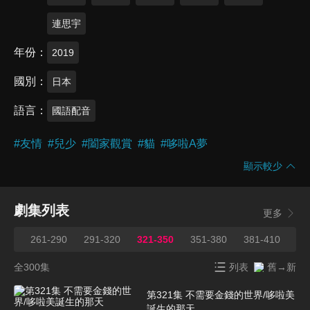
連思宇
年份
2019
國別
日本
語言
國語配音
#
友情
#
兒少
#
闔家觀賞
#
貓
#
哆啦A夢
顯示較少
劇集列表
更多
260
261-290
291-320
321-350
351-380
381-410
41
全300集
列表
舊→新
第321集 不需要金錢的世界/哆啦美
誕生的那天