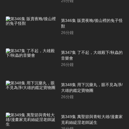
25
分鐘
第346集 販賣夜晚/後山裡的兔子怪
獸
26
分鐘
第347集 了不起，大雄殿下/秋蟲的
音樂會
26
分鐘
第348集 用下沉藥丸，眼不見為淨/
大雄的鑑定寶物團
26
分鐘
第349集 萬聖節與青蛙大雄/漫畫家
克莉絲緹涅老師誕生
25
分鐘