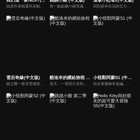
由原作者精選尚未動畫化的單行本作品中的五個故事，製作全新動畫！橘家一家四口充滿歡樂與搞笑的日常生活，嚴選精彩內容呈現給大家！
有一點點膽小卻充滿好奇心的「帶骨雞」，和總是用小跳步靠過來的舞蹈老師「小跳步青蛙老師」，以及其他具有獨特個性的夥伴們跳舞大活耀！在家裡和各種地方以「身體動了，心也舞動了起來♪」為主題的角色人物。這是關於不可思議的夥伴們與愉快舞蹈的故事。
回到原本生活的艾力克斯，正煩惱著和潔西卡之間的關係不順遂，此時忍者突然以刺蝟之姿出現在他面前，原來艾普明快要被釋放了！憑藉著艾力克斯聰明的腦袋，他們來到泰國，艾力克斯和忍者也在不斷磨合中，成為最佳拍檔，甚至團隊還多了尚恩加入！
雪后奇緣(中文版)
酷洛米的繽紛旅程 (中文版)
小怪獸阿蒙S1 (中文版)
鏡之國一座冰雪城堡，冰雪女王警告女兒艾拉神祕封印下住著邪惡的冰雪妖魔。山精旅行家來到冰雪城堡探險，卻意外打開封印，釋放出邪惡冰雪妖魔不僅擾亂鏡之國和人類世界。艾拉和山精一起尋找冒險家凱和格爾達，只有他們能幫助對付冰雪妖魔。究竟他們能否擊敗這些冰雪妖魔，解除鏡之國和人類世界的危機？
某天，一張照片送到了酷洛米的手機中。照片中的人是酷洛米失蹤的姊姊——洛米娜。「我想去找姊姊！」酷洛米究竟能不能順利見到洛米娜呢？
知名童書繪本改編。故事講述的是小怪獸阿蒙醜醜的外表下，有著一顆敏感細膩的心。他希望有人能愛他，包容他，陪伴他，愛他本來的樣子。這個系列圍繞“愛”的主題，恰恰是父母對孩子所有愛的表現。