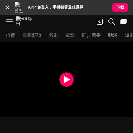
APP 免登入，手機觀看最佳選擇
下載
推薦
電視頻道
戲劇
電影
同步新番
動漫
短