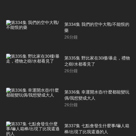
第334集 我們的空中大戰/不能恨的
藥
26
分鐘
第335集 野比家在30樓/暴走，禮物
之樹/水都看見了
26
分鐘
第336集 幸運開水壺/什麼都能變玩
偶/我想變成大人
26
分鐘
第337集 七點會發生什麼事/嚇人箱
棒/出現了比我還遜的人