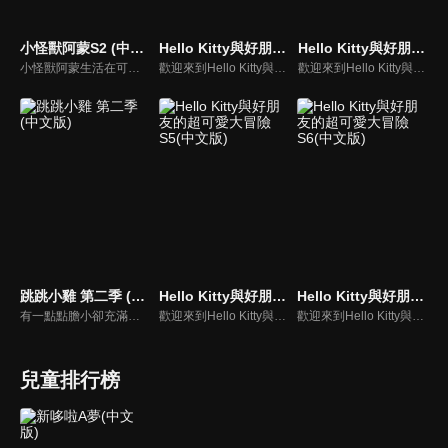
小怪獸阿蒙S2 (中文版)
Hello Kitty與好朋友的超可愛大冒險S1(中文版)
Hello Kitty與好朋友的超可愛大冒險S4(中文版)
小怪獸阿蒙生活在可愛的絨毛鎮上，他每天都會面對一些有趣的挑戰。幸運地是他是你見過最有愛心的小怪獸，並且在他的朋友們的幫助下，他會從中找到正確的事去做(即使他還不知道那是什麼)，學會跟隨他自己的內心。
歡迎來到Hello Kitty與好朋友的超可愛大冒險!與Hello Kitty, 大眼蛙, 酷企鵝, 美樂蒂, 布丁狗還有酷洛米, 準備和朋友們一起經歷有趣的冒險吧!
歡迎來到Hello Kitty與好朋友的超可愛大冒險!與Hello Kitty, 大眼蛙, 酷企鵝, 美樂蒂, 布丁狗還有酷洛米, 準備和朋友們一起經歷有趣的冒險吧!
跳跳小雞 第二季 (中文版)
Hello Kitty與好朋友的超可愛大冒險S5(中文版)
Hello Kitty與好朋友的超可愛大冒險S6(中文版)
有一點點膽小卻充滿好奇心的"帶骨雞"，和總是用小跳步靠過來的舞蹈老師"小跳步青蛙老師"，以及其他具有獨特個性的夥伴們跳舞大活耀！在家裡和各種地方以「身體動了，心也舞動了起來♪」為主題。
歡迎來到Hello Kitty與好朋友的超可愛大冒險!與Hello Kitty, 大眼蛙, 酷企鵝, 美樂蒂, 布丁狗還有酷洛米, 準備和朋友們一起經歷有趣的冒險吧!
歡迎來到Hello Kitty與好朋友的超可愛大冒險!與Hello Kitty, 大眼蛙, 酷企鵝, 美樂蒂, 布丁狗還有酷洛米, 準備和朋友們一起經歷有趣的冒險吧!
兒童排行榜