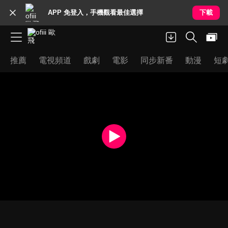
APP 免登入，手機觀看最佳選擇
下載
推薦
電視頻道
戲劇
電影
同步新番
動漫
短