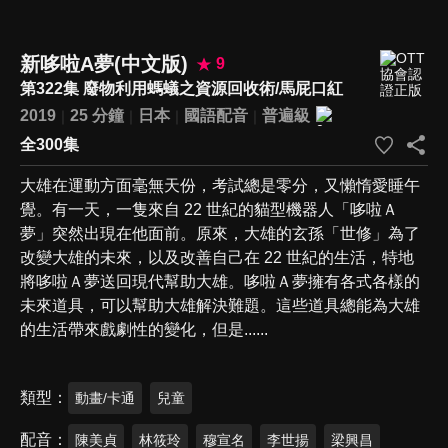
新哆啦A夢(中文版)
9
第322集 廢物利用螞蟻之資源回收術/馬屁口紅
2019
25 分鐘
日本
國語配音
普遍級
全300集
大雄在運動方面毫無天份，考試總是零分，又懶惰愛睡午
覺。有一天，一隻來自 22 世紀的貓型機器人「哆啦Ａ
夢」突然出現在他面前。原來，大雄的玄孫「世修」為了
改變大雄的未來，以及改善自己在 22 世紀的生活，特地
將哆啦Ａ夢送回現代幫助大雄。哆啦Ａ夢擁有各式各樣的
未來道具，可以幫助大雄解決難題。這些道具總能為大雄
的生活帶來戲劇性的變化，但是......
類型
動畫/卡通
兒童
配音
陳美貞
林筱玲
穆宣名
李世揚
梁興昌