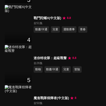
戰鬥陀螺X(中文版)
8.8
全51集
動畫/卡通
兒童
運動賽事
青春
4
迷你特攻隊：超級戰警
8.8
全26集
動物
動畫/卡通
兒童
冒險
5
魔進戰隊煌輝者(中文版)
8
全50集