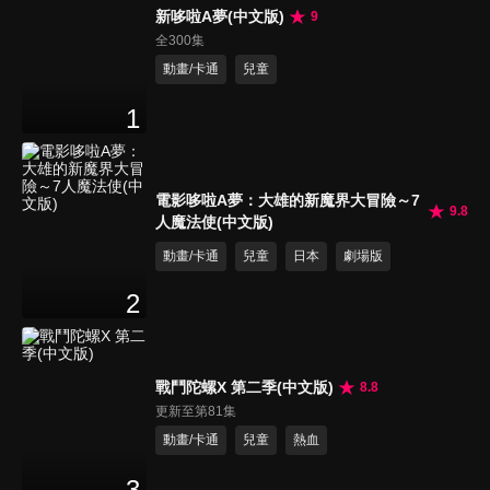
新哆啦A夢(中文版)
9
全300集
動畫/卡通
兒童
1
電影哆啦A夢：大雄的新魔界大冒險～7
9.8
人魔法使(中文版)
動畫/卡通
兒童
日本
劇場版
2
戰鬥陀螺X 第二季(中文版)
8.8
更新至第81集
動畫/卡通
兒童
熱血
3