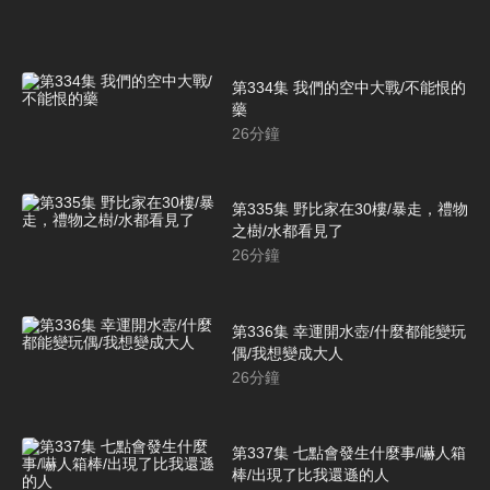
第334集 我們的空中大戰/不能恨的
藥
26
分鐘
第335集 野比家在30樓/暴走，禮物
之樹/水都看見了
26
分鐘
第336集 幸運開水壺/什麼都能變玩
偶/我想變成大人
26
分鐘
第337集 七點會發生什麼事/嚇人箱
棒/出現了比我還遜的人