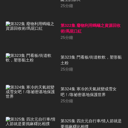
25
分鐘
第322集 廢物利用螞蟻之資源回收
術/馬屁口紅
25
分鐘
第323集 門看板/街道軟軟，塑形黏
土粉
25
分鐘
第324集 寒冷的天氣就變成雪女
吧！/靠祕密基地保護世界
25
分鐘
第325集 四次元自行車/情人節就是
要搗麻糬比相撲