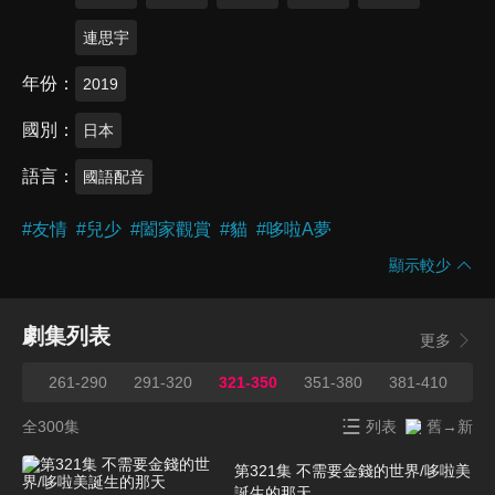
連思宇
年份
2019
國別
日本
語言
國語配音
#
友情
#
兒少
#
闔家觀賞
#
貓
#
哆啦A夢
顯示較少
劇集列表
更多
260
261-290
291-320
321-350
351-380
381-410
41
全300集
列表
舊→新
第321集 不需要金錢的世界/哆啦美
誕生的那天