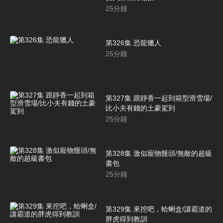
25
分鐘
第326集 恐龍獵人
25
分鐘
第327集 跟靜香一起到箱型滑雪場/
比小夫有錢的土豪駕到
25
分鐘
第328集 激似寵物饅頭/無敵的超級
書包
25
分鐘
第329集 來挖吧，蛤蜊盒/讓霸道的
胖虎得到教訓