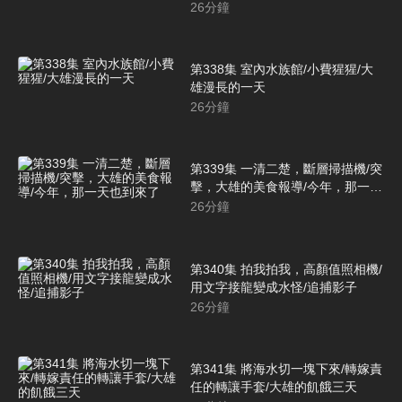
26
分鐘
第338集 室內水族館/小費猩猩/大
雄漫長的一天
26
分鐘
第339集 一清二楚，斷層掃描機/突
擊，大雄的美食報導/今年，那一天
也到來了
26
分鐘
第340集 拍我拍我，高顏值照相機/
用文字接龍變成水怪/追捕影子
26
分鐘
第341集 將海水切一塊下來/轉嫁責
任的轉讓手套/大雄的飢餓三天