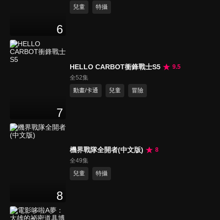
兒童
特攝
6
HELLO CARBOT衝鋒戰士S5
9.5
全52集
動畫/卡通
兒童
冒險
7
機界戰隊全開者(中文版)
8
全49集
兒童
特攝
8