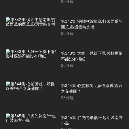
26
分鐘
第342集 慢郎中急驚風/打破西瓜的
西瓜筆/還童時光機
26
分鐘
第343集 大雄一哭就下雨/叢林探險
不能沒有摺紙
26
分鐘
第344集 心驚膽跳，妖怪線香/謠言
之花盛開了
25
分鐘
第345集 胖虎的報恩/一起組裝南方
小島