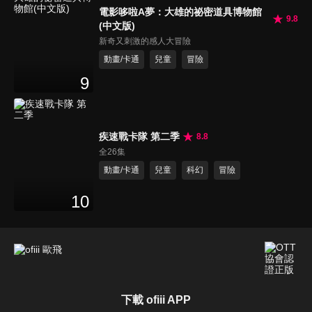
電影哆啦A夢：大雄的祕密道具博物館
9.8
(中文版)
新奇又刺激的感人大冒險
動畫/卡通
兒童
冒險
9
疾速戰卡隊 第二季
8.8
全26集
動畫/卡通
兒童
科幻
冒險
10
下載 ofiii APP