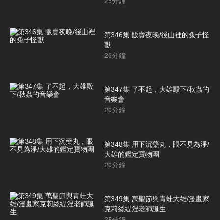
25
分鐘
第346集 販賣夜晚/後山裡的兔子怪
獸
26
分鐘
第347集 了不起，大雄殿下/秋蟲的
音樂會
26
分鐘
第348集 用下沉藥丸，眼不見為淨/
大雄的鑑定寶物團
26
分鐘
第349集 萬聖節與青蛙大雄/漫畫家
克莉絲緹涅老師誕生
25
分鐘