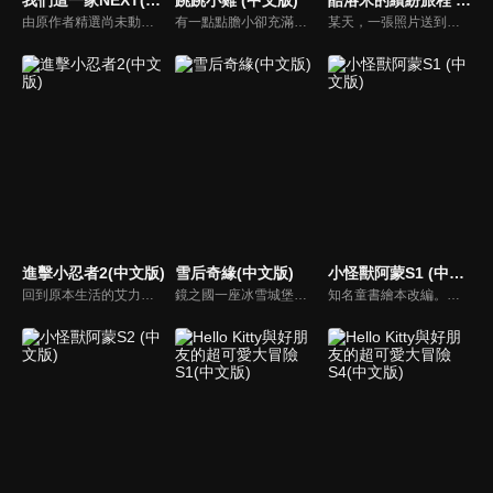
由原作者精選尚未動畫化的單行本作品中的五個故事，製作全新動畫！橘家一家四口充滿歡樂與搞笑的日常生活，嚴選精彩內容呈現給大家！
有一點點膽小卻充滿好奇心的「帶骨雞」，和總是用小跳步靠過來的舞蹈老師「小跳步青蛙老師」，以及其他具有獨特個性的夥伴們跳舞大活耀！在家裡和各種地方以「身體動了，心也舞動了起來♪」為主題的角色人物。這是關於不可思議的夥伴們與愉快舞蹈的故事。
某天，一張照片送到了酷洛米的手機中。照片中的人是酷洛米失蹤的姊姊——洛米娜。「我想去找姊姊！」酷洛米究竟能不能順利見到洛米娜呢？
進擊小忍者2(中文版)
雪后奇緣(中文版)
小怪獸阿蒙S1 (中文版)
回到原本生活的艾力克斯，正煩惱著和潔西卡之間的關係不順遂，此時忍者突然以刺蝟之姿出現在他面前，原來艾普明快要被釋放了！憑藉著艾力克斯聰明的腦袋，他們來到泰國，艾力克斯和忍者也在不斷磨合中，成為最佳拍檔，甚至團隊還多了尚恩加入！
鏡之國一座冰雪城堡，冰雪女王警告女兒艾拉神祕封印下住著邪惡的冰雪妖魔。山精旅行家來到冰雪城堡探險，卻意外打開封印，釋放出邪惡冰雪妖魔不僅擾亂鏡之國和人類世界。艾拉和山精一起尋找冒險家凱和格爾達，只有他們能幫助對付冰雪妖魔。究竟他們能否擊敗這些冰雪妖魔，解除鏡之國和人類世界的危機？
知名童書繪本改編。故事講述的是小怪獸阿蒙醜醜的外表下，有著一顆敏感細膩的心。他希望有人能愛他，包容他，陪伴他，愛他本來的樣子。這個系列圍繞“愛”的主題，恰恰是父母對孩子所有愛的表現。