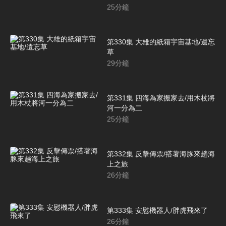
25
分鐘
第330集 大雄的紙箱宇宙基地/遺忘
草
29
分鐘
第331集 四海為家搬家去/用木杖將
河一分為二
25
分鐘
第332集 反擊傳票/搭著海豚來趟海
上之旅
26
分鐘
第333集 安慰機器人/胖虎飛來了
26
分鐘