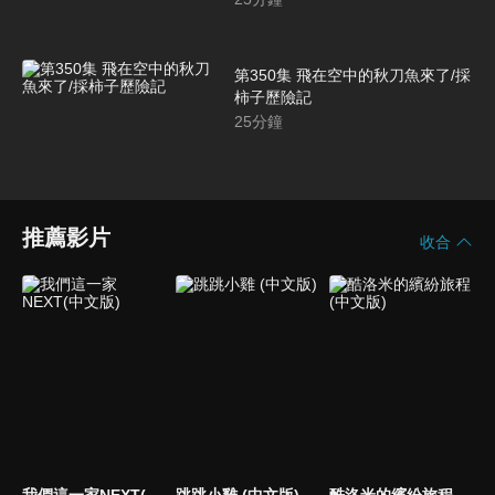
第350集 飛在空中的秋刀魚來了/採
柿子歷險記
25
分鐘
推薦影片
收合
我們這一家NEXT(中文版)
跳跳小雞 (中文版)
酷洛米的繽紛旅程 (中文版)