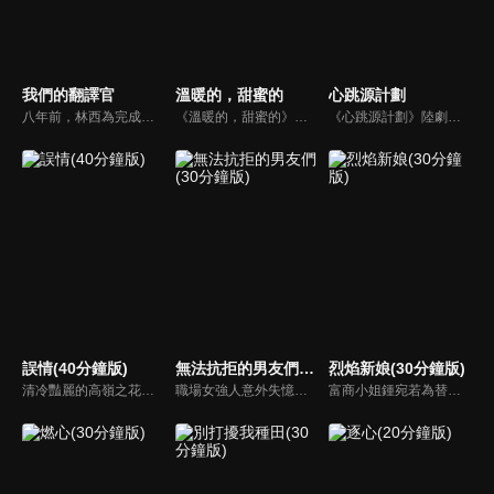
我們的翻譯官
溫暖的，甜蜜的
心跳源計劃
八年前，林西為完成母親的夢想忍痛和男友肖一成分手。如今，林西是華聲最年輕的首席口譯專家，而肖一成也變成為語譯天下的首席技術官。林西為了拿下肖一成的合同，不得不與他周旋。表面上肖一成事事針對林西找碴，但其實他根本狠不下心來，還對她處處留情。兩人年少時期熾熱的感情重新被點燃...
《溫暖的，甜蜜的》陸劇線上看。整容醫生南飛因為男友陳放隱瞞離婚事實，導致她遭受輿論圍剿，憤而分手後，投奔上海閨蜜齊家宜。不料正撞上閨蜜的臨陣悔婚，在南飛的幫助下，齊家宜順利擺脫婚姻。兩人聯名買房，締結閨蜜同盟。兩人在經歷了生活的種種變故後，都有了新的認識，找到了內心的自由和獨立。
《心跳源計劃》陸劇線上看。女科學家裘佳寧（宋茜）是國內著名醫藥集團“源計劃”實驗室的核心研究員，她一心想向科學界證明自己實力，奠定在生物科學界的地位。試驗進行到臨床階段，實驗室來了一名新晉研究員周小山（羅雲熙）。周小山的睿智內斂吸引了裘佳寧的注意，可周小山的真實身份卻是一名掮客…
誤情(40分鐘版)
無法抗拒的男友們(30分鐘版)
烈焰新娘(30分鐘版)
清冷豔麗的高嶺之花江時淺在遭受霸淩、暴力等一系列事件後，華麗蛻變逆襲歸來，用一場精心策劃強勢開啟自己的復仇之路，最終收穫內心救贖與愛情的故事。
職場女強人意外失憶後重啟人生，一覺醒來，竟與公司老闆、部門總監、實習生三人同時「戀愛」。通過這甜蜜浪漫、驚險刺激又難以抉擇的感情生活後，最終發現愛情真正的意義。
富商小姐鍾宛若為替未婚夫劉子潤復仇，假意投誠敵對的夏軍，卻不料遭到夏軍少帥沐少離威脅強娶，由此各懷算計的倆人成為了夫妻，並在一系列鬥智鬥勇的婚後生活中愛上了彼此。而就在兩人濃情時，鍾宛若意外得知了沐少離的真實身份，在彼此的不信任和軍閥爭霸的陰謀下，相愛的倆人開始了互相折磨 。