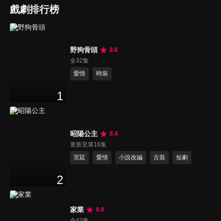
戲劇排行榜
野狗骨頭
8.6
全32集
愛情
時裝
1
昭陽公主
8.4
更新至第16集
宮廷
愛情
小說改編
古裝
短劇
2
家業
8.9
全42集