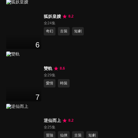
狐妖皇嫂
8.2
全24集
奇幻
古裝
短劇
6
雙軌
8.6
全29集
愛情
時裝
7
逆仙而上
8.2
全25集
冒險
仙俠
古裝
短劇