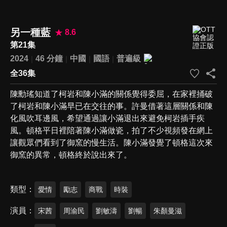
另一種藍
8.6
第21集
2024
46 分鐘
中國
國語
普遍級
全36集
陳勳瑤知道了柯岩和陳小滿的關係覺得委屈，在家裡捅破
了柯岩和陳小滿早已在交往的事。許曼借著這層關係和陳
化風吹耳邊風，希望通過讓小滿退出來避免柯岩插手疾
風。頓格平日裡陪著陳小滿做瓷，拍了不少視頻發在網上
讓觀眾們看到了御窯的慢生活。陳小滿發覺了頓格這次來
御窯的異常，頓格終於說出來了。
類型
愛情
勵志
商戰
時裝
演員
宋茜
周渝民
劉敏濤
劉暢
朱顏曼滋