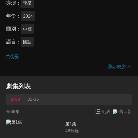
導演
李昂
年份
2024
國別
中國
語言
國語
#
成長
顯示較少
劇集列表
1-30
31-36
全36集
列表
舊→新
第1集
48
分鐘