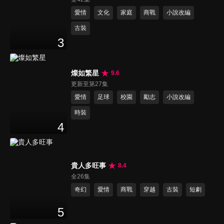
愛情
文化
家庭
商戰
小說改編
古裝
3
燦如繁星
9.6
更新至第27集
愛情
足球
校園
勵志
小說改編
時裝
4
貴人多旺事
8.4
全26集
奇幻
愛情
商戰
穿越
古裝
短劇
5