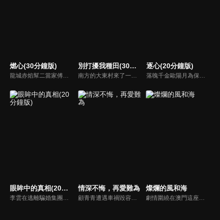
燃心(30分鐘版)
別打擾我種田(30分鐘版)
逐心(20分鐘版)
龍城赤焰幫二當家傅雲月不顧哥哥傅雲崢的阻攔，偽裝身分接近沈家少爺沈西澤，為母報仇刺殺沈家老爺沈文德時，竟發現其中隱藏著更深的秘密。
南方的大東村來了一位不速之客林現，他是林氏集團百億資產的唯一繼承人，在爺爺強勢壓迫下，家世顯赫的他空降莊家找到自己傳說中門當戶對的未婚妻，決定說服她自願解除婚約。
落魄千金歐陽月為保住洋行，查明父親死因，讓處心積慮接觸自己的秦霽風成為了自己的保鏢，對其日漸生情。與自己的青梅竹馬未婚夫梁嘉昊逐漸疏遠，正當兩人要攜手對抗黑暗時，不料真相揭開，兩人站在了對立面，一場虐心三角戀逐漸拉開帷幕...
眼眸中的真相(20分鐘版)
情深不悔，再愛難為
燦爛的風和海
李雲在逃離騙婚集團後，決定加入閨蜜的公司重新開始。然而，閨蜜與公司總裁的親密關係讓她心生疑慮。更驚人的是，這位曾經的好友竟與騙婚集團的頭目保持著秘密聯繫…背叛與真相交織，身陷陰謀的李雲將如何在這場風暴中保全自己？
顧青青遭遇車禍毀容後，遭受嚴重的精神創傷，幸得被裴氏集團總裁裴謹卿搭救，並將她整容成了自己初戀情人沈曼青的外貌。其實裴謹卿搭救顧青青是為了追查當年沈曼青死亡的真相。顧青青接受裴謹卿的安排，並且在經過了一系列殘酷訓練後，以裴謹卿總裁秘書身份出現在眾人眼中...
劇情圍繞在澳門這座摩登繁華與古樸市井交織的城市中的三場奇遇。性格張揚的藝廊策展人陳嘉慧，與來澳門格蘭披治大賽車參賽的車手韓俊豪相遇，開啟了一段速度與激情共存的浪漫愛情的故事。