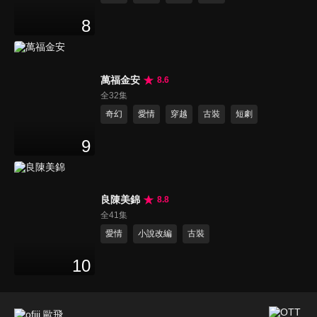
8
萬福金安
8.6
全32集
奇幻
愛情
穿越
古裝
短劇
9
良陳美錦
8.8
全41集
愛情
小說改編
古裝
10