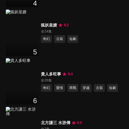
4
狐妖皇嫂
8.2
全24集
奇幻
古裝
短劇
5
貴人多旺事
8.4
全26集
奇幻
愛情
商戰
穿越
古裝
短劇
6
北方謙三 水滸傳
8.6