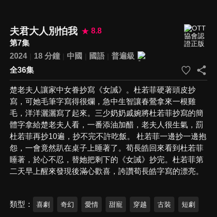
夫君大人別怕我
8.8
第7集
2024
18 分鐘
中國
國語
普遍級
全36集
楚老夫人讓家中女眷抄寫《女誡》。杜若菲硬著頭皮抄
寫，可她毛筆字寫得很爛，急中生智讓春鶯拿來一根雞
毛，洋洋灑灑寫了起來。三少奶奶戚婉將杜若菲抄寫的簡
體字拿給楚老夫人看，一番添油加醋，老夫人很生氣，罰
杜若菲再抄10遍，抄不完不許吃飯。 杜若菲一邊抄一邊抱
怨，一會竟然趴在桌子上睡著了。荀長皓回來看到杜若菲
睡著，於心不忍，替她把剩下的《女誡》抄完。杜若菲第
二天早上醒來發現後滿心歡喜，誇讚荀長皓字寫的漂亮。
類型
喜劇
奇幻
愛情
甜寵
穿越
古裝
短劇