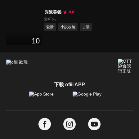
良陳美錦
8.8
全41集
愛情
小說改編
古裝
10
下載 ofiii APP