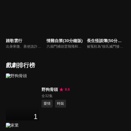
踏歌雲行
情難自禁(30分鐘版)
長生怪談簿(50分鐘版)
出身寒微、善使詭詐之術的江湖騙子辛雲歌，為躲避官府通緝一路逃亡至邊境冬夜城，卻不想因一場仗義之舉，意外攪亂了鎮疆王世子秦唳行圍捕敵國奸細的行動。為求脫身，辛雲歌被迫與秦唳行合作開始了一場“公主駕到”的騙局，在一場場驚險刺殺襲來的同時，更大的危機悄然來臨。
六扇門捕頭雲飛飛和乾坤幫位高權重的顧臨淵，二人是水火不容的死對頭，然而揭開神秘面紗後，彼此竟是分別多年刻骨銘心的戀人，於是兩人再次情難自禁，隨著兩人的破鏡重圓，當年塵封的謎團也逐漸被解開…
被冤枉為“徐氏滅門慘案”兇手的主人公在多年後深陷倖存者的複仇圈套，成功說服其共同對抗真兇，並找出真相的故事。整個故事發生在一個荒山客棧，眾人鬥智斗勇，一步步揭開每個人的秘密，還原案件本來面目。
戲劇排行榜
野狗骨頭
8.6
全32集
愛情
時裝
1