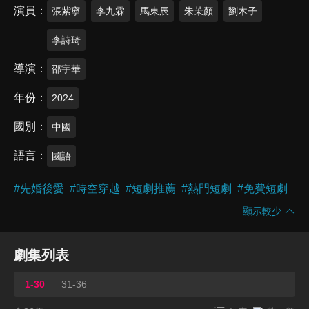
演員
張紫寧
李九霖
馬東辰
朱茉顏
劉木子
李詩琦
導演
邵宇華
年份
2024
國別
中國
語言
國語
#
先婚後愛
#
時空穿越
#
短劇推薦
#
熱門短劇
#
免費短劇
顯示較少
劇集列表
1-30
31-36