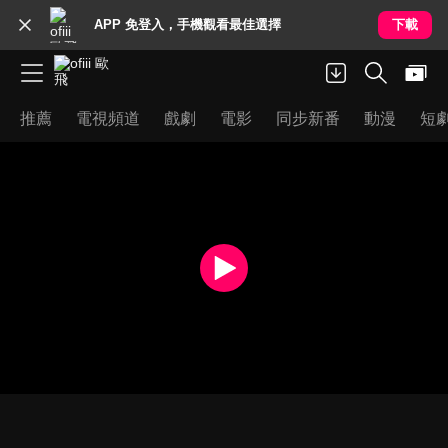
APP 免登入，手機觀看最佳選擇
下載
推薦
電視頻道
戲劇
電影
同步新番
動漫
短