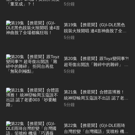
DK撂中文自介竟變「董至成」？！
5
分鐘
第19集 【撩星聞】(G)I-DLE黑色
靚裝火辣開唱 連4首神曲脫了全場
都瘋狂啦！
5
分鐘
第20集 【撩星聞】跟Toyz變同事?!
超哥復出開譙「雜碎中的雜碎」 拒
同台再批「無恥到極點」
5
分鐘
第21集 【撩星聞】合體苗博雅！
統神辯輸周玉蔻說不出話 認了老婆
003「吵要離婚」
5
分鐘
第22集 【撩星聞】(G)I-DLE雨琦
台灣腔變「台灣國語」笑噴粉 機場