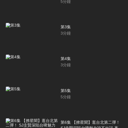
5
分鐘
第3集
3
分鐘
第4集
3
分鐘
第5集
5
分鐘
第6集 【撩星聞】逛台北第二彈！
SJ圭賢深陷台啤魅力說不出話 蒼蠅