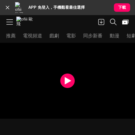
APP 免登入，手機觀看最佳選擇
下載
推薦
電視頻道
戲劇
電影
同步新番
動漫
短