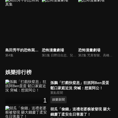
島田秀平的恐怖寫真集
恐怖漫畫劇場
恐怖漫畫劇場
第4集
第1集 日野日出志、兒嶋都、伊藤潤二
第2集 咒美智留、高橋葉介、千之刃
娛樂排行榜
孫鵬「打戲快窒息」狂抓阿Ben蛋蛋
鬆口家庭近況 突喊：想當阿公！
重點星聞
1
娛樂新聞
胡瓜「偷錢」送禮老婆糗被發現 砸大
錢慶丁柔安生日害羞了！