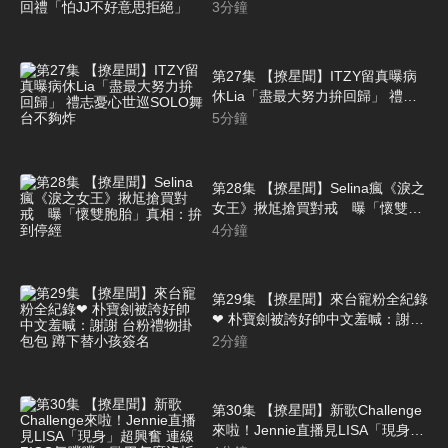
自認寫歌爛不回禮「怕JJ不好意思
3
分鐘
拒絕」
第27集 【撩星聞】ITZY留真曝病
休Lia「盡最大努力拚回歸」 禮志
憂心世巡SOLO舞台不夠炸
5
分鐘
第28集 【撩星聞】Selina瘋《淚之
女王》揪尪搶買對戒 曝「懷雙胞
胎」真相：拚到停經
4
分鐘
第29集 【撩星聞】來台寵粉全紀錄
❤ 朴寶劍被誇好帥中文羞喊：謝謝
台粉禮物掛包包 蹲下替小孩簽名
2
分鐘
第30集 【撩星聞】新歌Challenge
來啦！Jennie直播見LISA「現身」