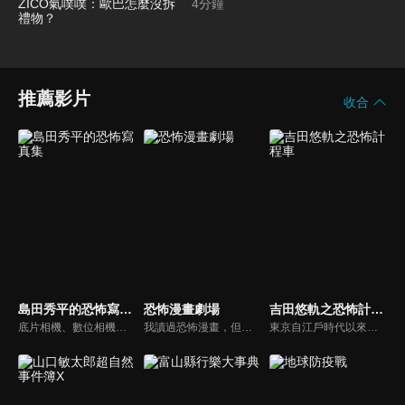
超興奮 連線ZICO氣噗噗：歐巴怎
4
分鐘
麼沒拆禮物？
推薦影片
收合
島田秀平的恐怖寫真集
恐怖漫畫劇場
吉田悠軌之恐怖計程車
底片相機、數位相機、智慧型手機等工具不斷進化，但「靈異照片」依然持續存在。收集靈異照片的恐怖寫真集館長島田秀平，將與他的助手三田羽衣一起介紹一些靈異照片。這些照片是從全國各地發來的照片中精心挑選的，請靈能力者進行鑑定，他們認為這是真實的！你能忍受三田羽衣尖叫並陷入的恐懼嗎......
我讀過恐怖漫畫，但我沒有太多機會知道是什麼啟發了作家，誰影響了他們，以及他們在畫它們時有什麼樣的想法。這些內容揭示了藝術家不為人知的一面，例如製作的幕後故事，繪製恐怖漫畫的原因以及如何保持動力，即使是最狂熱的粉絲也從未知道。
東京自江戶時代以來就是惡怨之地，時至今日，這裡依然不斷誕生新的鬼故事，節目中將搭乘由靈媒司機阿真先生駕駛的「恐怖計程車」以及在怪談社團「玉米會」會長-吉田悠軌的帶領下，踏上遊歷東京各地怪異事件發生地的旅程！一路上，會分享與鬼故事和個人經驗相關的內容。