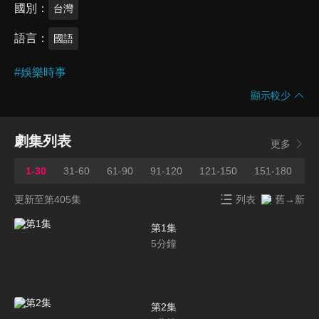
國別
台灣
語言
國語
#
娛樂時事
顯示較少
劇集列表
更多
1-30
31-60
61-90
91-120
121-150
151-180
1
更新至第405集
列表
舊→新
第1集
5
分鐘
第2集