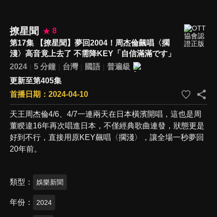
撩星聞
8
第17集 【撩星聞】夢回2004！周杰倫飆唱〈擱
淺〉高音竟上去了 不需降KEY「自信滿滿です」
2024
5 分鐘
台灣
國語
普遍級
更新至第405集
首播日期：2024-04-10
天王周杰倫4/6、4/7一連兩天在日本橫濱開唱，這也是周
董睽違16年再次唱進日本，不僅經典歌曲連發，狀態更是
好到不行，直接用原KEY飆唱〈擱淺〉，讓全場一秒夢回
20年前。
類型
娛樂新聞
年份
2024