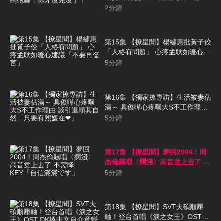
沒完沒了！
2
分鐘
第15集 【撩星聞】楊繡惠批黃子佼
「人格有問題」 心疼孟耿如暖心建
議「不要再發言」
5
分鐘
第16集 【獨家撩專訪】生活被妻佔
滿～ 具俊曄心疼曝大S不工作理由
談引退順其自然「只要有熙媛在
5
分鐘
❤」
第17集 【撩星聞】夢回2004！周
杰倫飆唱〈擱淺〉高音竟上去了 不
需降KEY「自信滿滿です」
5
分鐘
第18集 【撩星聞】SVT夫碩順壓
軸！登台首唱《淚之女王》OST