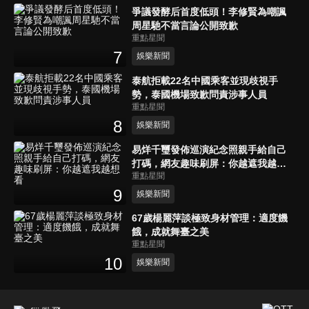
爭議發酵后首度低頭！李修賢為嘲諷
周星馳不當言論公開致歉
重點星聞
7
娛樂新聞
泰航拒載22名中國乘客並現歧視手
勢，泰國機場致歉問責涉事人員
重點星聞
8
娛樂新聞
易烊千璽發佈巡演紀念照親手給自己
打碼，網友趣味刷屏：你越遮我越想
重點星聞
看
9
娛樂新聞
67歲楊麗萍談極致身材管理：適度饑
餓，成就舞臺之美
重點星聞
10
娛樂新聞