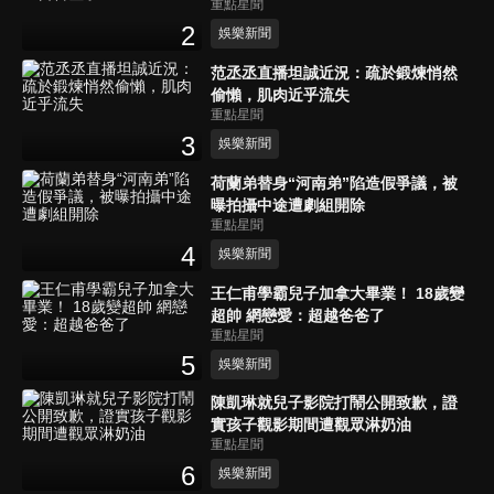
重點星聞
2
娛樂新聞
范丞丞直播坦誠近況：疏於鍛煉悄然
偷懶，肌肉近乎流失
重點星聞
3
娛樂新聞
荷蘭弟替身“河南弟”陷造假爭議，被
曝拍攝中途遭劇組開除
重點星聞
4
娛樂新聞
王仁甫學霸兒子加拿大畢業！ 18歲變
超帥 網戀愛：超越爸爸了
重點星聞
5
娛樂新聞
陳凱琳就兒子影院打鬧公開致歉，證
實孩子觀影期間遭觀眾淋奶油
重點星聞
6
娛樂新聞