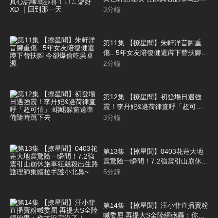
ㄒㄩㄥ癖好XD ｜回到那一天
3
分鐘
第11集 【撩星聞】朱軒洋昔腳重
傷.. 5年女友陪復健還蹲下替扶腳
今卻爆偷吃吳卓源
2
分鐘
第12集 【撩星聞】初登場日遇強
震！李丹妃&邊荷律直呼「超可
怕」 峮峮躲窗邊準備隨時跳下去
3
分鐘
第13集 【撩星聞】0403花蓮大地
震驚險一瞬間！7.2強震引山崩休旅
車狂飆殺出生路 護理師集體拉手護
5
分鐘
小北鼻~
第14集 【撩星聞】汪小菲直播賣粉
喊委屈 再提大S全陸網砲轟：你才