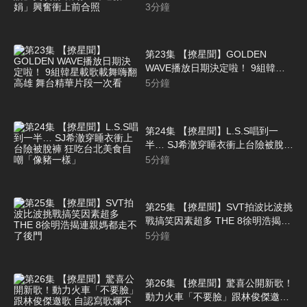
「巧遇薇娟」興奮衝上前合照
3
分鐘
第23集 【撩星聞】GOLDEN
WAVE播放日期決定啦！ 9組韓星
載歌載舞嗨翻高雄 舞台精華片段一
5
分鐘
次看
第24集 【撩星聞】L.S.S唱到一
半… SJ希澈穿睡衣衝上台險被脫褲
狂吃台北美食自嘲「像豬一樣」
5
分鐘
第25集 【撩星聞】SVT拍波比波挑
戰搞笑因素超多 THE 8徐明浩揭連
親媽都走不了後門
5
分鐘
第26集 【撩星聞】驚喜公開新歌！
動力火車「不要臉」跟林俊傑邀歌