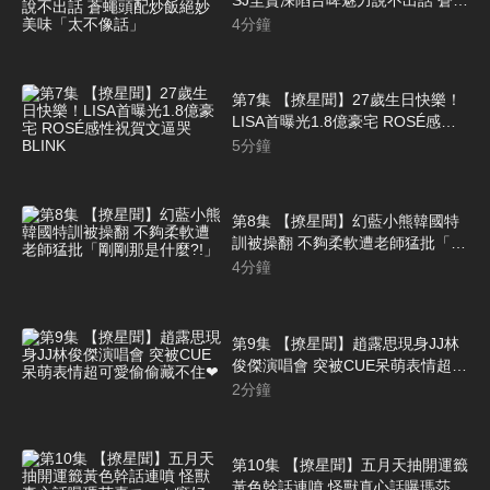
頭配炒飯絕妙美味「太不像話」
4
分鐘
第7集 【撩星聞】27歲生日快樂！
LISA首曝光1.8億豪宅 ROSÉ感性
祝賀文逼哭BLINK
5
分鐘
第8集 【撩星聞】幻藍小熊韓國特
訓被操翻 不夠柔軟遭老師猛批「剛
剛那是什麼?!」
4
分鐘
第9集 【撩星聞】趙露思現身JJ林
俊傑演唱會 突被CUE呆萌表情超可
愛偷偷藏不住❤
2
分鐘
第10集 【撩星聞】五月天抽開運籤
黃色幹話連噴 怪獸真心話曝瑪莎喜