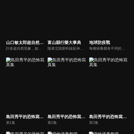
山口敏太郎超自然事件簿X
富山縣行樂大事典
地球防疫戰
許多超自然現象，如通靈、通靈力量、不明飛行物等，即使現代科學也沒有被闡明，作家兼超自然研究員山口敏太郎從他龐大的機密數據中創造了一個令人震驚的超自然現象。在節目中，山口敏太郎擔任《超自然案件檔案X》雜誌的主編，熟悉所處理主題的嘉賓則以辦公桌的形式出現。
隨著北陸新幹線延伸至敦賀，北陸地區備受矚目，加上《紐約時報》的報導進一步提升了人們對富山的興趣，本節目將深入探索富山縣的魅力。我們將邀請知名 YouTube 頻道「富山的遊樂場！TV」的當地主播——金子奈央、津田奈由子與貞有里沙——一起介紹富山的精彩。此外，還會介紹鄰近縣市的觀光景點。
每種病毒都有不同的特性和超能力：它們會變形、繁殖、變異和合併以變得更強大。但病毒仍保留著一些人類普遍存在的基因，並賦予其一定的人性。對抗這些病毒的挑戰落在了一位科學家身上，他將為五名男孩引入一種特殊的 DNA，使其成為抗病毒藥物。男孩們將憑藉他們的敏捷、勇敢、智慧和超能力拯救世界。
島田秀平的恐怖寫真集
島田秀平的恐怖寫真集
島田秀平的恐怖寫真集
第1集
第2集
第3集