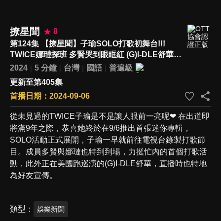
撩星聞
8
第124集 【撩星聞】子瑜SOLO打歌初舞台!!!
TWICE娜璉探班 多賢哭到眼眶紅 (G)I-DLE舒華幫
宣傳「最喜歡看美女了」
2024
5 分鐘
台灣
國語
普遍級
更新至第405集
首播日期：2024-09-06
從未見過的TWICE子瑜是不是讓人眼前一亮呢❤ 在出道即
將滿9年之際，恭喜她終於在9/6推出首張迷你專輯，
SOLO活動正式展開，子瑜一早就前往電視台錄製打歌節
目。成員多賢與娜璉也特到到場，力挺忙內的首個打歌活
動，此外正在美國跑巡演的(G)I-DLE舒華，直播時也特地
為好友宣傳。
類型
娛樂新聞