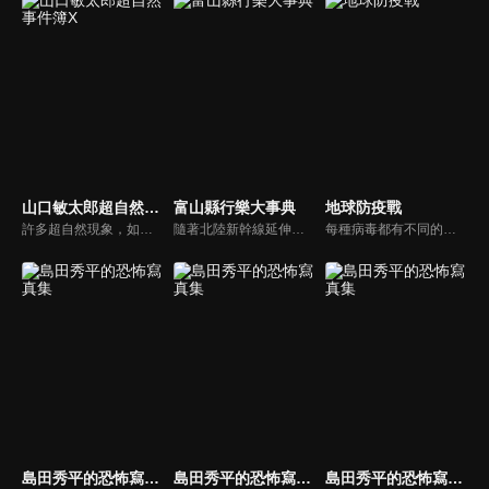
山口敏太郎超自然事件簿X
富山縣行樂大事典
地球防疫戰
許多超自然現象，如通靈、通靈力量、不明飛行物等，即使現代科學也沒有被闡明，作家兼超自然研究員山口敏太郎從他龐大的機密數據中創造了一個令人震驚的超自然現象。在節目中，山口敏太郎擔任《超自然案件檔案X》雜誌的主編，熟悉所處理主題的嘉賓則以辦公桌的形式出現。
隨著北陸新幹線延伸至敦賀，北陸地區備受矚目，加上《紐約時報》的報導進一步提升了人們對富山的興趣，本節目將深入探索富山縣的魅力。我們將邀請知名 YouTube 頻道「富山的遊樂場！TV」的當地主播——金子奈央、津田奈由子與貞有里沙——一起介紹富山的精彩。此外，還會介紹鄰近縣市的觀光景點。
每種病毒都有不同的特性和超能力：它們會變形、繁殖、變異和合併以變得更強大。但病毒仍保留著一些人類普遍存在的基因，並賦予其一定的人性。對抗這些病毒的挑戰落在了一位科學家身上，他將為五名男孩引入一種特殊的 DNA，使其成為抗病毒藥物。男孩們將憑藉他們的敏捷、勇敢、智慧和超能力拯救世界。
島田秀平的恐怖寫真集
島田秀平的恐怖寫真集
島田秀平的恐怖寫真集