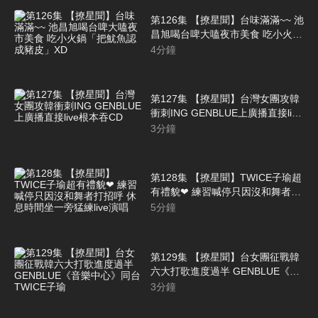
第126集 【撩星聞】台味滿滿~~ 池
昌旭喝台啤大嗑夜市美食 吃小火鍋
「把魷魚認成豬皮」XD
4
分鐘
第127集 【撩星聞】台灣女團攻韓
衝刺ING GENBLUE上廣播直接live
根本吞CD
3
分鐘
第128集 【撩星聞】TWICE子瑜超
有禮貌❤ 練習喊停只因沒和舞者打
招呼 休息時間坐一旁猛練live演唱
5
分鐘
第129集 【撩星聞】台女團征戰韓
六大打歌進度過半 GENBLUE《音
樂中心》同台TWICE子瑜
3
分鐘