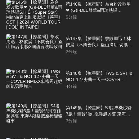
第146集 【撩星聞】為台粉改歌單
❤ (G)I-DLE舒華&雨琦熱唱
S.H.E〈Super Star〉 Minnie穿上
5
分鐘
制服獻唱《善宰》OST｜2024
WORLD TOUR [iDOL] IN TAIPEI
第147集 【撩星聞】擊敗周迅！林
依晨《不夠善良》釜山摘后 切換3
國語言哽咽致詞
2
分鐘
第148集 【撩星聞】TWS & SVT &
NCT 127夯曲一天一COVER
NMIXX獻禮秀超絕帥氣男團舞台
4
分鐘
第149集 【撩星聞】SJ搭專機秒變
3歲！圭賢領到拖鞋超興奮 東海&
銀赫把座椅變碰碰車
3
分鐘