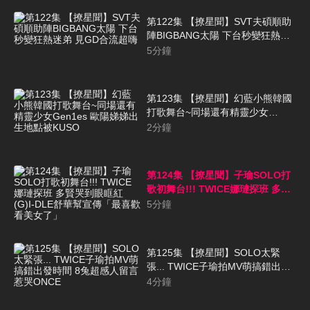
第122集 【撩星聞】SVT夫碩順助
陣BIGBANG太陽 下台秒變狂熱迷
弟 見GD合流超嗨
5
分鐘
第123集 【撩星聞】幻藍小熊韓國
打歌舞台~同場還有精靈少女
Gen1es 歐陽娣娣出生地點被
2
分鐘
KUSO
第124集 【撩星聞】子瑜SOLO打
歌初舞台!!! TWICE娜璉探班 多賢
哭到眼眶紅 (G)I-DLE舒華幫宣傳
5
分鐘
「最喜歡看美女了」
第125集 【撩星聞】SOLO太緊
張... TWICE子瑜拍MV萌搞錯出發
時間 8兔超感人留言惹哭ONCE
4
分鐘