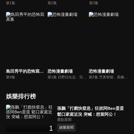
第1集
第2集
第3集
島田秀平的恐怖寫真集
恐怖漫畫劇場
恐怖漫畫劇場
第4集
第1集 日野日出志、兒嶋都、伊藤潤二
第2集 咒美智留、高橋葉介、千之刃
娛樂排行榜
孫鵬「打戲快窒息」狂抓阿Ben蛋蛋
鬆口家庭近況 突喊：想當阿公！
重點星聞
1
娛樂新聞