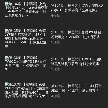
第134集 【撩星聞】突然身體癢XD
(G)I-DLE舒華耍寶「全身狂抓」笑
瘋全場 小娟趴地抖臀辣到不行
4
分鐘
第135集 【撩星聞】合體JYP練習
花絮曝光！ 2PM沒主動打招呼被
Rain調侃 替NMIXX、TWICE打氣
5
分鐘
互動溫馨
第136集 【撩星聞】TWICE子瑜開
球美到球員盯著看 合影小女孩畫面
超可愛❤
2
分鐘
第137集 【撩星聞】(G)I-DLE雨琦
25歲生日～忙當空中飛人坦言「身
體吃不消」 舒華搶頭香祝福甜
4
分鐘
喊：宋兒❤