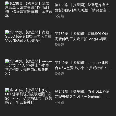
第138集 【撩星聞】陳喬恩海島大
婚誓詞讀到哭 尪吐槽「情緒豐富難
預測」逗笑賓客
5
分鐘
第139集 【撩星聞】肖戰SOLO飆
高音帥到王力宏直拍 Vlog加碼藏大
肌肌福利
5
分鐘
第140集 【撩星聞】aespa台北後
台4人4色愛上小車車 共通特點：覺
得自己很會開XD
3
分鐘
第141集 【撩星聞】(G)I-DLE舒華
萌現升級版迷因「外貌check」 被
薇娟狂問「我美嗎？」無奈眼神死
4
分鐘