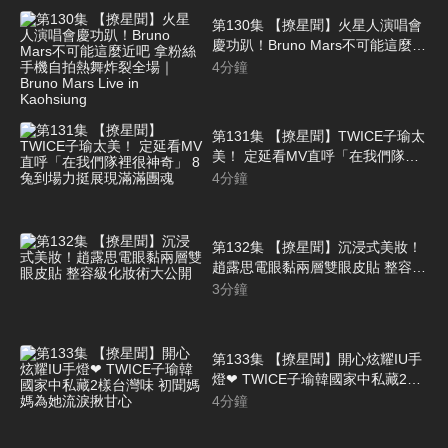
第130集 【撩星聞】火星人演唱會
慶功趴！Bruno Mars不可能這麼近
吧 拿粉絲手機自拍熱舞炸裂全場｜
4
分鐘
Bruno Mars Live in Kaohsiung
第131集 【撩星聞】TWICE子瑜太
美！ 定延看MV直呼「在我們隊裡
很神奇」 8兔到場力挺展現滿滿團
4
分鐘
魂
第132集 【撩星聞】沉浸式美妝！
趙露思電眼黏兩層雙眼皮貼 整容級
化妝術大公開
3
分鐘
第133集 【撩星聞】開心炫耀IU手
燈❤ TWICE子瑜韓國家中私藏2樣
台灣味 初聞媽媽為她流淚揪甘心
4
分鐘