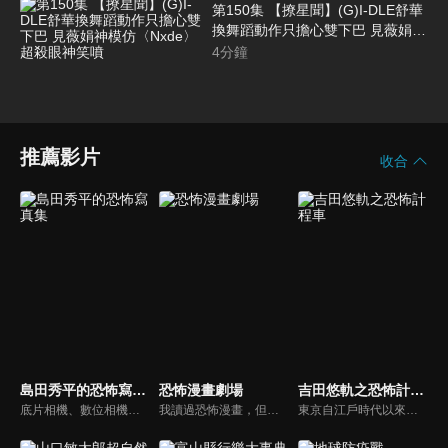
第150集 【撩星聞】(G)I-DLE舒華
換舞蹈動作只擔心雙下巴 見薇娟神
模仿〈Nxde〉超殺眼神笑噴
4
分鐘
推薦影片
收合
島田秀平的恐怖寫真集
恐怖漫畫劇場
吉田悠軌之恐怖計程車
底片相機、數位相機、智慧型手機等工具不斷進化，但「靈異照片」依然持續存在。收集靈異照片的恐怖寫真集館長島田秀平，將與他的助手三田羽衣一起介紹一些靈異照片。這些照片是從全國各地發來的照片中精心挑選的，請靈能力者進行鑑定，他們認為這是真實的！你能忍受三田羽衣尖叫並陷入的恐懼嗎......
我讀過恐怖漫畫，但我沒有太多機會知道是什麼啟發了作家，誰影響了他們，以及他們在畫它們時有什麼樣的想法。這些內容揭示了藝術家不為人知的一面，例如製作的幕後故事，繪製恐怖漫畫的原因以及如何保持動力，即使是最狂熱的粉絲也從未知道。
東京自江戶時代以來就是惡怨之地，時至今日，這裡依然不斷誕生新的鬼故事，節目中將搭乘由靈媒司機阿真先生駕駛的「恐怖計程車」以及在怪談社團「玉米會」會長-吉田悠軌的帶領下，踏上遊歷東京各地怪異事件發生地的旅程！一路上，會分享與鬼故事和個人經驗相關的內容。