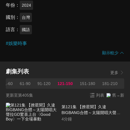
年份
2024
國別
台灣
語言
國語
#
娛樂時事
顯示較少
劇集列表
更多
31-60
61-90
91-120
121-150
151-180
181-210
21
更新至第405集
列表
舊→新
第121集 【撩星聞】久違
BIGBANG合體～太陽開唱大聲拉
GD驚喜上台〈Good Boy〉一下全
4
分鐘
場暴動