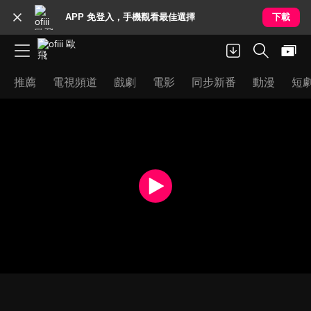
APP 免登入，手機觀看最佳選擇
下載
推薦
電視頻道
戲劇
電影
同步新番
動漫
短