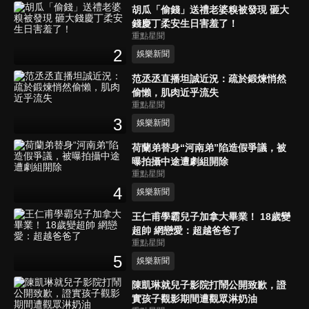
胡瓜「偷錢」送禮老婆糗被發現 砸大
錢慶丁柔安生日害羞了！
重點星聞
2
娛樂新聞
范丞丞直播坦誠近況：疏於鍛煉悄然
偷懶，肌肉近乎流失
重點星聞
3
娛樂新聞
荷蘭弟替身“河南弟”陷造假爭議，被
曝拍攝中途遭劇組開除
重點星聞
4
娛樂新聞
王仁甫學霸兒子加拿大畢業！ 18歲變
超帥 網戀愛：超越爸爸了
重點星聞
5
娛樂新聞
陳凱琳就兒子影院打鬧公開致歉，證
實孩子觀影期間遭觀眾淋奶油