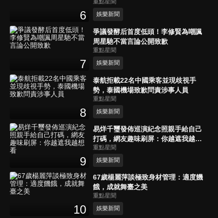
重點星聞
6
娛樂新聞
爭議發酵后首度低頭！李修賢為嘲諷
周星馳不當言論公開致歉
重點星聞
7
娛樂新聞
泰航拒載22名中國乘客並現歧視手
勢，泰國機場致歉問責涉事人員
重點星聞
8
娛樂新聞
易烊千璽發佈巡演紀念照親手給自己
打碼，網友趣味刷屏：你越遮我越想
重點星聞
看
9
娛樂新聞
67歲楊麗萍談極致身材管理：適度饑
餓，成就舞臺之美
重點星聞
10
娛樂新聞