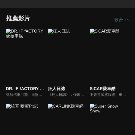
推薦影片
收合
DR. IF fACTORY 硬核車媒
狂人日誌
SiCAR愛車酷
講解汽車引擎、底盤的硬知識、黑科技，「 實事求是、看到什麼講什麼 」是 「DR.IF fACTORY 硬核車媒」 的精神。
《狂人日誌》，僅獻給所有試著在這個數位化年代，惦記著、堅持著那份對純粹機械無止盡熱愛的熱血車狂們。
不管是試駕報導、車用產品試用分享或是安全駕駛教室等等，「SiCAR愛車酷」都會不定期推出各式風格的汽車短片與你們分享。