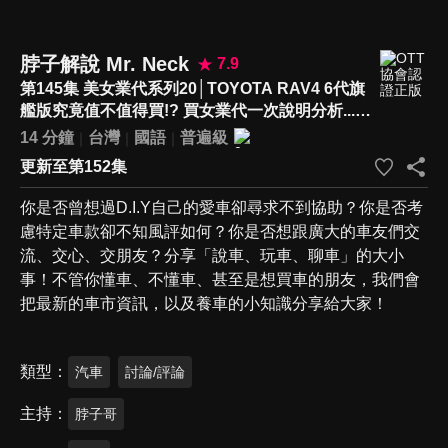
脖子解說 Mr. Neck
7.9
第145集 美女業代系列20│TOYOTA RAV4 6代旗
艦版究竟值不值得買!? 買女業代一次說明分析...這
台配備真太香了!!
14 分鐘
台灣
國語
普遍級
更新至第152集
你是否曾想過D.I.Y自己的愛車卻尋求不到協助？你是否考
慮特定車款卻不知風評如何？你是否想跟廣大的車友們交
流、交心、交朋友？分享「說車、玩車、聊車」的大小
事！不管你懂車、不懂車、甚至是想買車的朋友，我們會
把最新的車市資訊，以及養車的小知識分享給大家！
類型
汽車
討論/評論
主持
脖子哥