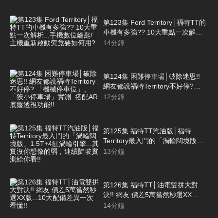
技!!
第123集 Ford Territory│福特TT的
車機有多強?? 10大重點一次解析...
手機數位鑰匙/主機重新啟動究竟要
14
分鐘
如何用?
第124集 困難停車場│破除迷思!!
網友都說福特Territory不好停?
「機械停車位」、「狹小停車場」
12
分鐘
實測..搭配AR底盤透視功能!!
第125集 福特TT汽油版│福特
Territory最入門的「渦輪闊境版」
1.5T+4缸渦輪引擎...其實沒你想像
13
分鐘
的弱，連續陡坡實測給你看!!
第126集 福特TT│油電雙拼大對
決!! 網友:價差5萬當然秒選XX
版...10大配備差異一次看懂!!
14
分鐘