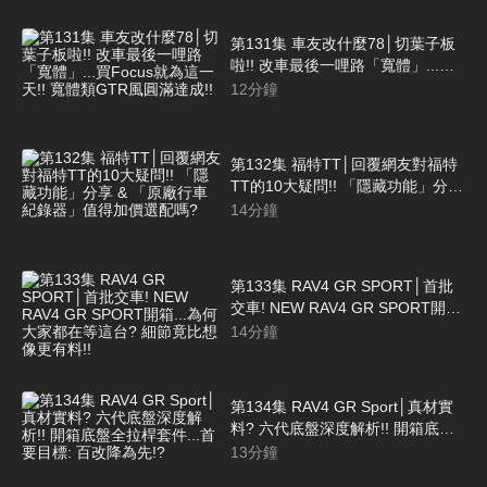
第131集 車友改什麼78│切葉子板
啦!! 改車最後一哩路「寬體」...買
Focus就為這一天!! 寬體類GTR風
12
分鐘
圓滿達成!!
第132集 福特TT│回覆網友對福特
TT的10大疑問!! 「隱藏功能」分享
& 「原廠行車紀錄器」值得加價選
14
分鐘
配嗎?
第133集 RAV4 GR SPORT│首批
交車! NEW RAV4 GR SPORT開
箱...為何大家都在等這台? 細節竟
14
分鐘
比想像更有料!!
第134集 RAV4 GR Sport│真材實
料? 六代底盤深度解析!! 開箱底盤
全拉桿套件...首要目標: 百改降為
13
分鐘
先!?