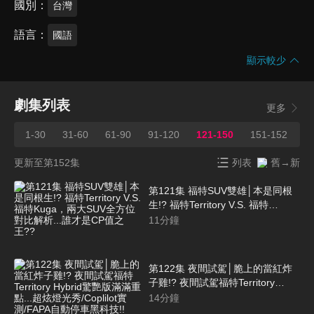
國別
台灣
語言
國語
顯示較少
劇集列表
更多
1-30
31-60
61-90
91-120
121-150
151-152
更新至第152集
列表
舊→新
第121集 福特SUV雙雄│本是同根
生!? 福特Territory V.S. 福特
Kuga，兩大SUV全方位對比解析...
11
分鐘
誰才是CP值之王??
第122集 夜間試駕│脆上的當紅炸
子雞!? 夜間試駕福特Territory
Hybrid驚艷版滿滿重點...超炫燈光
14
分鐘
秀/Coplilot實測/FAPA自動停車黑科