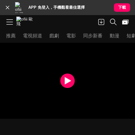
APP 免登入，手機觀看最佳選擇
下載
推薦
電視頻道
戲劇
電影
同步新番
動漫
短