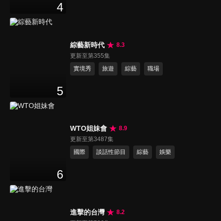
4
綜藝新時代
8.3
更新至第355集
實境秀
旅遊
綜藝
職場
5
WTO姐妹會
8.9
更新至第3487集
國際
談話性節目
綜藝
娛樂
6
進擊的台灣
8.2