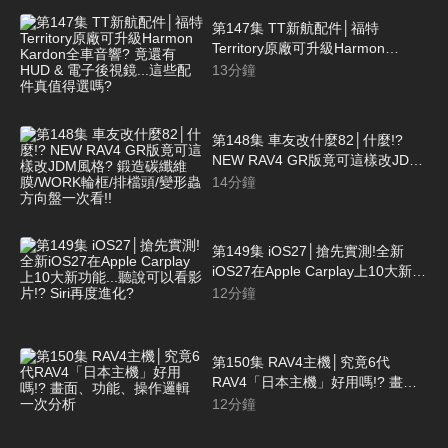
第147集 TT新航配件│福特
Territory原廠可升級Harmon
Kardon全車音響? 竟還有HUD &
13
分鐘
電子後視鏡...這些配件真值得選嗎?
第148集 車友改什麼82│什麼!?
NEW RAV4 GR版竟可這樣改JDM
風格? 鍛造碳纖維膜/WORK輪框/
14
分鐘
排檔頭/變形蟲方向盤一次看!!
第149集 iOS27│搶先實測!全新
iOS27在Apple Carplay上10大新功
能...聽說可以看影片!? Siri再度進
12
分鐘
化?
第150集 RAV4主機│究竟6代
RAV4「日本主機」好用嗎!? 畫
面、功能、操作邏輯一次分析
12
分鐘