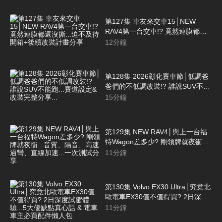
第127集 車友來交車15│NEW
RAV4第一台交車!? 竟然連膜都還
沒撕...迫不及待開箱+後續改裝計畫
12
分鐘
分享
第128集 2026彰化賽車節│低調爸
爸們的不低調改裝!? 誰說SUV不能
跑...賽道設定&改裝完整分享...
15
分鐘
第129集 NEW RAV4│與上一台福
特Wagon差多少? 剛領牌就夜衝...
音質、隔音、高速過彎、直線加
11
分鐘
速...一次測試分享
第130集 Volvo EX30 Ultra│究竟北
歐電車EX30值不值得買? 2日深度
試駕體驗...5大優缺點真心話 & 電
11
分鐘
車車主必買配件懶人包