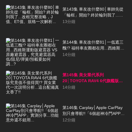
第143集 車友改什麼80│車帥先從
「輪框」開始? 終於輪到我了...改
框完整攻略，J值、ET值、規格一
13
分鐘
次解析...
第144集 車友改什麼81│一低遮三
醜!? 福特車友圈都在用...西維斯運
動版避震器 VS 原廠避震器，究竟
14
分鐘
避震器高低/阻尼/彈簧/預載要如何
調...?
第145集 美女業代系列
20│TOYOTA RAV4 6代旗艦版究
竟值不值得買!? 買女業代一次說明
14
分鐘
分析...這台配備真太香了!!
第146集 Carplay│Apple CarPlay
別只會導航!!「6個超神冷門APP」
實測分享...功能意外還不錯用...
12
分鐘