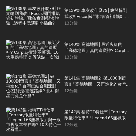
第139集 車友改什麼79│終於輪到
我改!! Focus閥門排氣管初體驗...
開箱/實測/聲浪體驗...過程中竟遇到
13
分鐘
小插曲?
第140集 高德地圖│最近火紅的
「高德地圖」真的這麼神? Carplay
實測不囉嗦...10大重點整理 & 優缺
13
分鐘
點一次說!
第141集 高德地圖2│破1000則留
言!!「高德地圖」又再進化? 台灣已
結合測速點位/紅綠燈/捷運路線? 北
12
分鐘
斗衛星究竟是什麼?
第142集 福特TT特仕車│Territory
限量特仕車!!「Legend 66無界版」
與一般市售版本差在哪? 10大特色
12
分鐘
一次看懂...