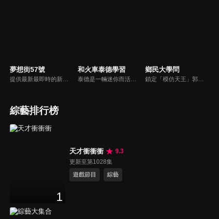
夢想街57號
和火車泰德學習
鄉民大學問
提供最新最即時的新車資訊、邀請汽車達人分享試車報告，同時幫觀眾做最仔細的車款集評。還有專家分享最實用、最省錢的愛車維修撇步，甚至將難得一見的限量車、改裝車直接搬到棚內，將更專業、更豐富、更多元化的內容呈現給觀眾。
泰德是一輛迷你而活潑的火車。 它總是在嘗試新的冒險，並盡可能通過他玩的遊戲學到東西。 在他的冒險中，泰德學習了形狀、顏色和數位。 小朋友們快來和泰德一起快樂地學習吧！
鎖定「模仿天王」郭子乾，還有高顏值學霸大學生辛辣提問唷！全新優質節目都在NOWnews《鄉民大學問》！
綜藝排行榜
天才衝衝衝
9.3
更新至第1028集
遊戲節目
綜藝
1