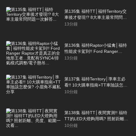
第135集 福特TT│福特Territory交
車後才發現!? 8大車主最常問問題
一次解答...
13
分鐘
第136集 福特Raptor小猛禽│福特
性能皮卡駕到!! Ford Ranger
Raptor才是真正的全地形王者...竟
13
分鐘
配有SYNC4/排氣模式調整/電子懸
吊...
第137集 福特Territory│準車主必
看!! 10大購車指南+TT車險該怎麼
保? 小眉角不藏私分享
10
分鐘
第138集 福特TT│夜間實測!! 福特
TT的LED大燈夠用嗎? 照射距離、
亮度、範圍一次看...
10
分鐘