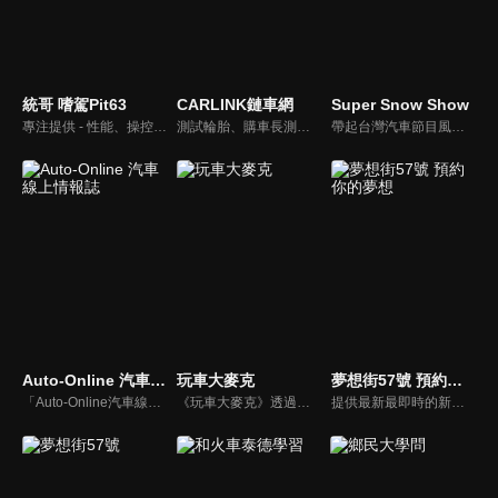
統哥 嗜駕Pit63
CARLINK鏈車網
Super Snow Show
專注提供 - 性能、操控、改裝、樂趣、實用 的汽車頻道。
測試輪胎、購車長測、交通法規、海外試駕，不只是試車，CARLINK將帶給你更全方位的內容！
帶起台灣汽車節目風潮，前TVBS《地球黃金線》與東森《夢想街57號》主持人，「車界女神」廖盈婷，自製談話性節目《Super Snow Show》，持續以熱情和風趣的主持風格，打造出高人氣試車頻道，介紹車與生活。
Auto-Online 汽車線上情報誌
玩車大麥克
夢想街57號 預約你的夢想
「Auto-Online汽車線上情報誌」成立於1999年，是一個將網路平台、平面雜誌與影音頻道結合的專業汽車媒體。影音內容：汽車試駕、重機試駕、車壇快訊、老車單元以及集體評比，我們致力呈現最真實的試駕體驗。
《玩車大麥克》透過輕鬆、愉快的方式，把汽車、親子、旅遊與美食等相關資訊傳達給網友們。玩樂生活、輕鬆懂車！
提供最新最即時的新車資訊、邀請汽車達人分享試車報告，同時幫觀眾做最仔細的車款集評！還有專家分享最實用、最省錢的愛車維修撇步，甚至將難得一見的限量車、改裝車直接搬到棚內，將更專業、更豐富、更多元化的內容呈現給觀眾。