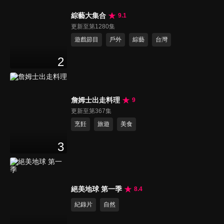
綜藝大集合
9.1
更新至第1280集
遊戲節目
戶外
綜藝
台灣
2
詹姆士出走料理
9
更新至第367集
烹飪
旅遊
美食
3
絕美地球 第一季
8.4
紀錄片
自然