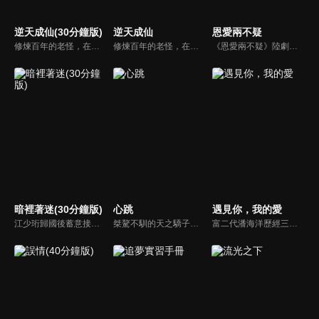
逆天成仙(30分鐘版)
逆天成仙
恩愛兩不疑
修煉百年的老怪，在渡劫飛升之際慘遭百道雷劫轟殺，形神俱滅。沒想到魂魄竟意外穿越到趙家廢柴四公子趙飛揚。開局便有三份婚約找上門，原本任人欺凌的他，也覺醒了逆天雷劫之力！就此強勢崛起，一路橫掃敵手，重返巔峰！
修煉百年的老怪，在渡劫飛升之際慘遭百道雷劫轟殺，形神俱滅。沒想到魂魄竟意外穿越到趙家廢柴四公子趙飛揚。開局便有三份婚約找上門，原本任人欺凌的他，也覺醒了逆天雷劫之力！就此強勢崛起，一路橫掃敵手，重返巔峰！
《恩愛兩不疑》陸劇線上看。城主大人蕭錦昀和身為將門之女的城主夫人徐鈺，因一次意外互換了身體，原本互不信任的二人，在互相扮演彼此的過程中，逐漸體諒對方、解開誤會，夫妻同心協力化解了一系列的危機，從相看兩相厭到恩愛兩不疑的故事。
暗裡著迷(30分鐘版)
心跳
遇見你，我的愛
江少珩歸國後蓄意接近服裝設計師蘇半夏，直到衛高陽暴露出江少珩接近蘇半夏的真實目的，蘇半夏深覺背叛而與江少珩分手。而已經無法離開蘇半夏的江少珩，用真心再次追回蘇半夏，上演追妻火葬場並重歸於好。之後，兩人查清當年真相，最終衛氏姐弟雙雙落網，一切塵埃落定。
桀驁不馴的天之驕子「顧譯」和看似柔弱乖順的小白花「喬淨」，兩人秘密交往三年，白天是老闆和秘書，晚上是地下情人，但其實顧家早與白家定下娃娃親，喬淨毅然決然在他們訂婚當天離開南城回老家，顧譯以為喬淨提分手只是單純鬧脾氣，於是他用盡各種辦法挽留，殊不知喬淨的接近都是另有目的...
富二代潘海洋歷經三次失敗婚姻，認為金錢阻礙愛情。唯第一任妻子陸雪怡真心待他。好友伊軒勸他隱藏身份。他在酒吧對芭蕾舞演員韓夢瑤一見鍾情。便化身業務經理與她相戀。熱戀中潘海洋決定娶韓夢瑤，卻在婚前發現韓夢瑤三年前曾是自己公司員工，進而揭開伊軒與韓夢瑤為還債設局圖謀他財產的陰謀...