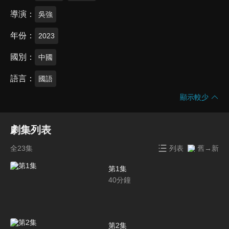
導演
吳強
年份
2023
國別
中國
語言
國語
顯示較少
劇集列表
全23集
列表
舊→新
第1集
40
分鐘
第2集