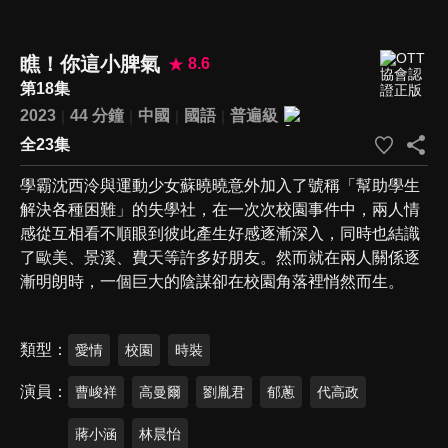
瞧！你這小脾氣
8.6
第18集
2023
44 分鐘
中國
國語
普遍級
全23集
學霸沈西泠與運動少女蘇曉曉意外加入了號稱「幫助學生
解決各種困難」的失學社，在一次次校園事件中，兩人情
感從互相看不順眼到彼此產生好感逐漸深入，同時也結識
了歐美、景溪、費天等許多好朋友。然而就在兩人關係逐
漸明朗時，一個巨大的陰謀卻在校園角落裡悄然而生。
類型
愛情
校園
時裝
演員
曹峻祥
高曼爾
劉胤君
郁蔥
代高政
蔣小涵
林晨怡