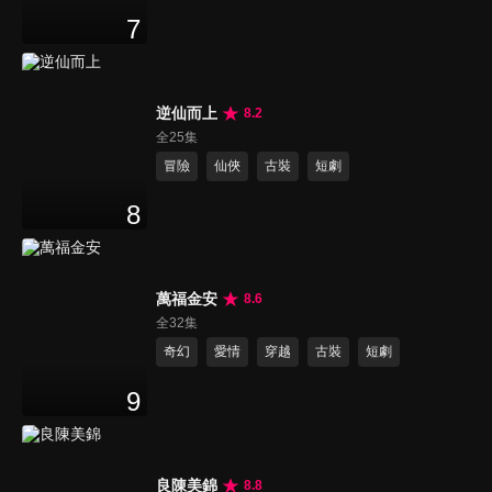
7
逆仙而上
8.2
全25集
冒險
仙俠
古裝
短劇
8
萬福金安
8.6
全32集
奇幻
愛情
穿越
古裝
短劇
9
良陳美錦
8.8