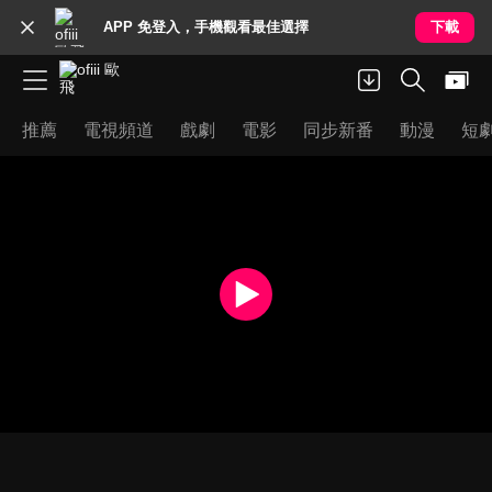
APP 免登入，手機觀看最佳選擇
下載
推薦
電視頻道
戲劇
電影
同步新番
動漫
短