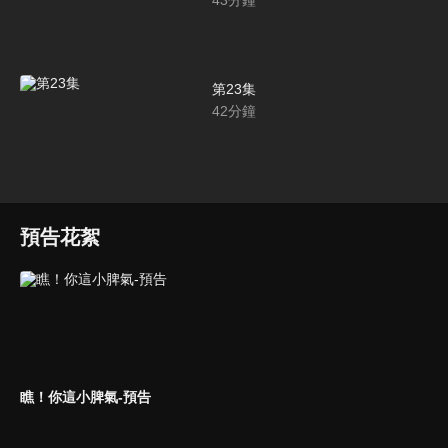
43
分鐘
第23集
42
分鐘
預告花絮
瞧！你這小脾氣-預告