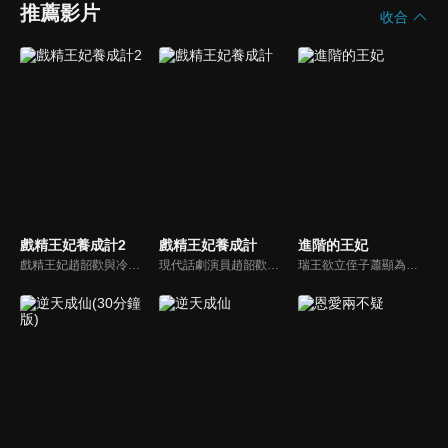
推薦影片
收合
戲精王妃養成計2
戲精王妃養成計
進階的王妃
戲精王妃趙韶歡與冷面王爺南宮景在共同經歷了許多事後，兩人之間的感情發生了微妙的變化。南宮景開始幫助趙韶歡去完成她一直想完成的話劇事業，這一切趙韶歡都看在眼裡...
現代話劇演員趙韶歡在古代被迫營業，讓一個即將解散的戲班重新振作，運用現代的思想，創造一代話劇傳奇。在此過程中，趙韶歡與南宮景情愫漸生，展開了一系列啼笑皆非又浪漫溫情的故事。
瑞王欲立侄子蕭顯為嗣，蕭顯卻深愛農女林紅兒。權勢豪紳徐知禮設局，令紅兒家破人亡，女兒徐紫宜冒名入府。毀容重生的紅兒化名洪琳琅潛入王府，以琴師之姿展開復仇。她與徐紫宜明爭暗鬥，真相逐步揭曉。最終，權謀敗落，紅兒攜手申屠羽遠走江湖。