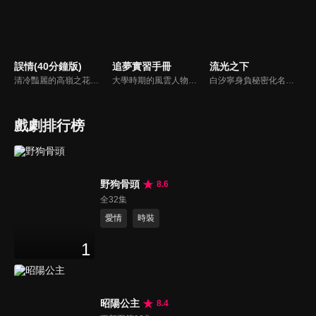
誤情(40分鐘版)
追夢實習手冊
流光之下
清冷豔麗的高嶺之花江時淺在遭受霸淩、暴力等一系列事件後，華麗蛻變逆襲歸來，用一場精心策劃強勢開啟自己的復仇之路，最終收穫內心救贖與愛情的故事。
大學時期的風雲人物，文學女神沈安與泰拳男神許北，機緣巧合下在工作中相遇，兩個原本該在夢想賽道上發光發亮的年輕人在社會的重壓下逐漸喪失夢想。再次碰面的兩人，漸漸解開心結，並在互相了解、激勵的過程中互生愛慕。
白汐寧身負秘密化名進入國內珠寶巨頭東辰集團，憑藉非凡的才華和毅力一路打拼逆襲，與林弈在職場博弈的過程中逐漸抽絲剝繭出隱藏多年的真相。
戲劇排行榜
野狗骨頭
8.6
全32集
愛情
時裝
1
昭陽公主
8.4