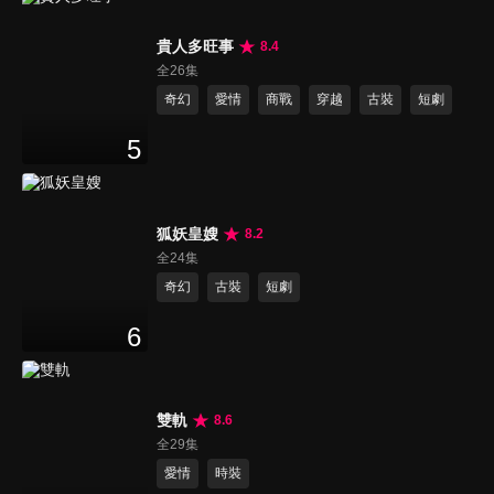
貴人多旺事
8.4
全26集
奇幻
愛情
商戰
穿越
古裝
短劇
5
狐妖皇嫂
8.2
全24集
奇幻
古裝
短劇
6
雙軌
8.6
全29集
愛情
時裝