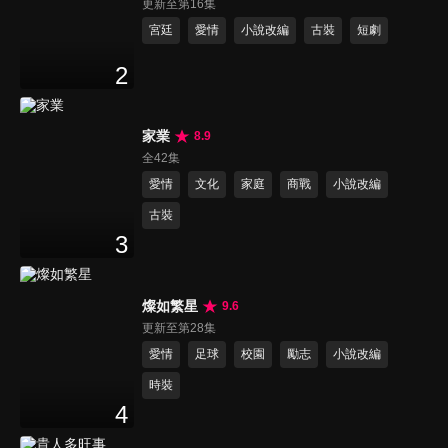
更新至第16集
宮廷
愛情
小說改編
古裝
短劇
2
家業
8.9
全42集
愛情
文化
家庭
商戰
小說改編
古裝
3
燦如繁星
9.6
更新至第28集
愛情
足球
校園
勵志
小說改編
時裝
4