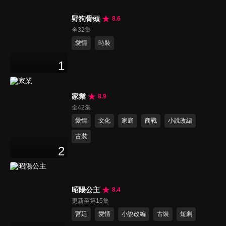
野狗骨頭
8.6
全32集
愛情
時裝
1
家業
8.9
全42集
愛情
文化
家庭
商戰
小說改編
古裝
2
昭陽公主
8.4
更新至第15集
宮廷
愛情
小說改編
古裝
短劇