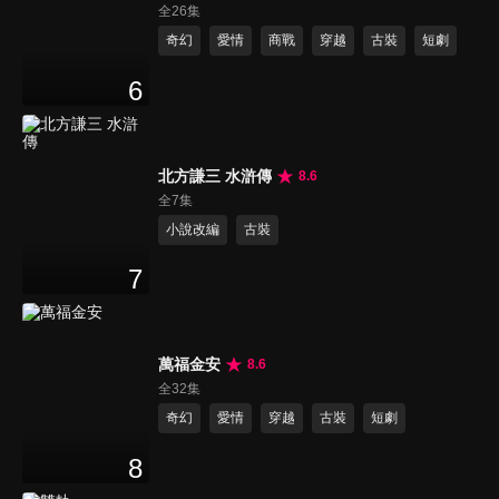
全26集
奇幻
愛情
商戰
穿越
古裝
短劇
6
北方謙三 水滸傳
8.6
全7集
小說改編
古裝
7
萬福金安
8.6
全32集
奇幻
愛情
穿越
古裝
短劇
8