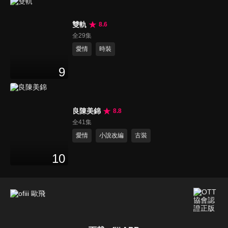
雙軌
8.6
全29集
愛情
時裝
9
良陳美錦
8.8
全41集
愛情
小說改編
古裝
10