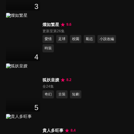
3
燦如繁星
9.6
更新至第26集
愛情
足球
校園
勵志
小說改編
時裝
4
狐妖皇嫂
8.2
全24集
奇幻
古裝
短劇
5
貴人多旺事
8.4