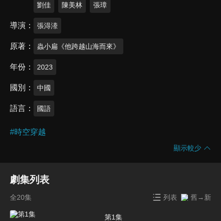
劉佳
陳美林
張璋
導演
張淂溙
原著
蟲小扁《他跨越山海而來》
年份
2023
國別
中國
語言
國語
#
時空穿越
顯示較少
劇集列表
全20集
列表
舊→新
第1集