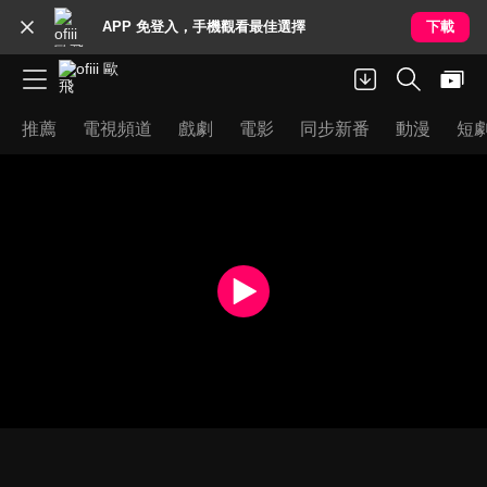
APP 免登入，手機觀看最佳選擇
下載
推薦
電視頻道
戲劇
電影
同步新番
動漫
短