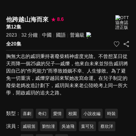
他跨越山海而來
8.6
第12集
2023
32 分鐘
中國
國語
普遍級
全20集
胸無大志的戚玥秉持著廢柴精神虛度光陰。不曾想某日從
天而降一個25歲的兒子—戚爍，他來自未來並預告戚玥將
因自己的“作死能力”而導致婚姻不幸、人生慘敗。為了避
免一切重演，戚爍穿越回來幫她改寫命運。在兒子制定的
廢柴老媽改造計劃下，戚玥與未來老公陸曉考上同一所大
學，開啟戚玥的追夫之路。
類型
喜劇
奇幻
愛情
校園
小說改編
時裝
演員
戚硯笛
劉怡潼
吳迪飛
葉可兒
蔡欣洋