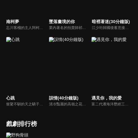
南柯夢
墜落畫境的你
暗裡著迷(30分鐘版)
忘川客棧的主人阿柯，高傲美麗、性格古怪，原來她是伯奇族後裔，以食用惡夢為生。相比其他族人，阿珂對這份工作充滿抱怨，她無法理解，憑什麼伯奇族想要活下去，就得吃掉那些稀奇古怪又陰暗晦澀的惡夢。但隨著年歲更迭，阿珂在這些夢境裡觀察世間的五味雜陳，也逐漸學到許多從前不懂的東西...
業內著名的拍賣師祁萱因一場意外使得一幅古畫受損，意外接觸到畫中女子後，她莫名其妙地進入了畫中世界，成為當朝著名戰神肅王爺蘇千鈺的王妃。然而，她卻意外與“夫君”蘇千鈺身體互換。為了找回現實世界的道路，祁萱展開了一場啼笑皆非的奇幻畫中之旅。
江少珩歸國後蓄意接近服裝設計師蘇半夏，直到衛高陽暴露出江少珩接近蘇半夏的真實目的，蘇半夏深覺背叛而與江少珩分手。而已經無法離開蘇半夏的江少珩，用真心再次追回蘇半夏，上演追妻火葬場並重歸於好。之後，兩人查清當年真相，最終衛氏姐弟雙雙落網，一切塵埃落定。
心跳
誤情(40分鐘版)
遇見你，我的愛
桀驁不馴的天之驕子「顧譯」和看似柔弱乖順的小白花「喬淨」，兩人秘密交往三年，白天是老闆和秘書，晚上是地下情人，但其實顧家早與白家定下娃娃親，喬淨毅然決然在他們訂婚當天離開南城回老家，顧譯以為喬淨提分手只是單純鬧脾氣，於是他用盡各種辦法挽留，殊不知喬淨的接近都是另有目的...
清冷豔麗的高嶺之花江時淺在遭受霸淩、暴力等一系列事件後，華麗蛻變逆襲歸來，用一場精心策劃強勢開啟自己的復仇之路，最終收穫內心救贖與愛情的故事。
富二代潘海洋歷經三次失敗婚姻，認為金錢阻礙愛情。唯第一任妻子陸雪怡真心待他。好友伊軒勸他隱藏身份。他在酒吧對芭蕾舞演員韓夢瑤一見鍾情。便化身業務經理與她相戀。熱戀中潘海洋決定娶韓夢瑤，卻在婚前發現韓夢瑤三年前曾是自己公司員工，進而揭開伊軒與韓夢瑤為還債設局圖謀他財產的陰謀...
戲劇排行榜