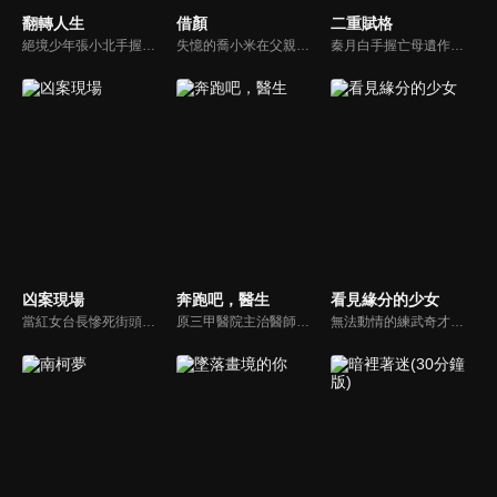
翻轉人生
借顏
二重賦格
絕境少年張小北手握命運之匙，與頂級富二代盛元州互換人生！逆襲暴富護家人、揪出害姐姐的真凶，兩少年雙向救贖治癒彼此，限時30天抉擇中充滿人性考驗，最終二人聯手揭秘豪門陰謀，向幕後黑手硬核復仇！
失憶的喬小米在父親葬禮上被哥哥喬志威刁難，消失三年的未婚夫秦嶼突然現身解圍。在秦嶼的幫助下，小米的記憶指向一場致命的大火。然而秦嶼的出現實則是喬志威的安排，當真相浮出水面，這段謊言中的愛情面臨抉擇...
秦月白手握亡母遺作，潛入生父蘇式倫的畫廊。她與同父異母的妹妹蘇寶顏展開商戰，同時結識了神秘畫家L（陸黎）。陸黎實為追查父母車禍真相而來，他與秦月白從冤家變為合作夥伴，聯手揭露蘇式倫販賣假畫、謀害陸黎父母，並嫁禍秦月白母親的驚天秘密。最終，秦月白成功復仇並奪回一切，陸黎也達成目的。
凶案現場
奔跑吧，醫生
看見緣分的少女
當紅女台長慘死街頭，少女血衣驚現工地，一夜連發兩起血案，引起了警方的高度重視。身處一線的公安幹警、青年警探馮浪力排眾議，和實習警花範芸深挖線索、抽絲剝繭尋找真相。
原三甲醫院主治醫師張弛因一起意外事件離開胸外科來到急救中心，和跟他行醫理念不合但是經驗豐富的急救醫生齊霽搭檔出車。急救中心的工作讓張弛應接不暇，各種突發狀況仍讓他暴露出“急救新人”的弱點，齊霽針對張弛表現出來的經驗不足毫不手軟，兩人成了一對歡喜冤家...
無法動情的練武奇才少女周緣，在女扮男裝闖入京城的青雲書院後，遇上姻緣坎坷的侯府少爺衞起，他們一個恐嫁，一個盼娶，身份經歷如此截然不同的兩個人，一起經歷了很多令人啼笑皆非的事情，也在一次次交鋒中逐漸產生了愛慕之情。