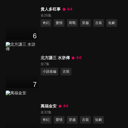
貴人多旺事
8.4
全26集
奇幻
愛情
商戰
穿越
古裝
短劇
6
北方謙三 水滸傳
8.6
全7集
小說改編
古裝
7
萬福金安
8.6
全32集
奇幻
愛情
穿越
古裝
短劇