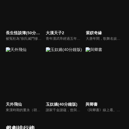
長生怪談簿(50分鐘版)
大漢天子2
紫釵奇緣
被冤枉為“徐氏滅門慘案”兇手的主人公在多年後深陷倖存者的複仇圈套，成功說服其共同對抗真兇，並找出真相的故事。整個故事發生在一個荒山客棧，眾人鬥智斗勇，一步步揭開每個人的秘密，還原案件本來面目。
青年漢武帝經過五年執政，平息後宮勢力、抗拒外患入侵、粉碎政變陰謀，坐穩了皇帝寶座，正是開展雄才大略之時。能臣汲黯受到賞識，並引薦另一位奇才主父偃，漢武帝視其張固再世，委以重任。國力強盛使漢武帝屢屢北伐外族，只是規模巨大的戰爭使漢室逐漸捉襟見肘，諸侯勢力蠢蠢欲動。
大唐年間，歌舞名妓霍小玉、風流俠客納蘭東、書香才子李益和巾幗紅顏盧靖瀾為首的風騷人物，彼此錯綜複雜的命運與感情糾葛。一場指腹為婚的誤會，造成浪漫卻無果的錯點鴛鴦，他們在階級差異與強權壓迫中勇於追求真愛，在宮廷權謀與世俗現實的拉扯中身不由己地被推向命運的叉路...
天外飛仙
玉奴嬌(40分鐘版)
與卿書
東漢時期的董永（胡歌），偶遇了玉皇大帝的女兒七仙女（林依晨）進而相愛，然而人仙殊途，他們的愛情，不可能得到月老的祝福。小七更被玉帝懲罰關入幽冥園。在眾仙的求情下，玉帝批准小七與董永回到人間並且結為夫妻，但限期只有一百天。他們相信彼此真心相愛，直到天荒地老，他們一定可以相見﹗
謝家千金謝蘊，曾與殷稷相識相愛，卻被誤會為背叛殷稷轉嫁齊王的始亂終棄之人。殷稷登上王位後，開啟了謝蘊地獄般的宮廷生活。謝蘊在與殷稷的愛恨糾葛中依然守住本心，兩人攜手粉碎了逆賊的陰謀。
《與卿書》線上看。姚州都督左經綸在上任途中誤入與世隔絕的村落—桃花塢，這裡有一個奇特的習俗，女子只有談過戀愛才算成年，左經綸突然出現在柳卿卿的「阿羅風」上任儀式，被族人認定為天意，強行留下左經綸在桃花塢……
戲劇排行榜