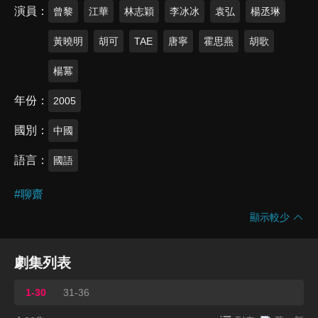
演員
曾黎
江華
林志穎
李冰冰
袁弘
楊丞琳
黃曉明
胡可
TAE
唐寧
霍思燕
胡歌
楊冪
年份
2005
國別
中國
語言
國語
#
聊齋
顯示較少
劇集列表
1-30
31-36