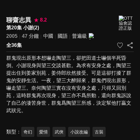
聊齋志異
8.2
第20集 小謝(2)
2005
47 分鐘
中國
國語
普遍級
全36集
群鬼現出原形本想嚇走陶望三，卻把田道士嚇個半死昏
倒。小謝現身與望三交談甚歡。為求有安身之處，陶望三
提出住到姜家別苑，姜侍郎欣然接受。可是這卻打擾了群
鬼的安靜生活。一夜，望三大醉歸來，群鬼們現出原形，
嚇走望三。奈何陶望三實在沒有安身之處，只得又回別
苑，這時群鬼再次現身，望三亦不爲所動，還向群鬼訴說
了自己的淒苦身世，群鬼爲陶望三所感，決定幫他打贏文
武狀元。
類型
奇幻
愛情
武俠
小說改編
古裝