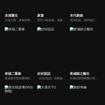
冰湖重生
家宴
末代廚娘
冰湖之戰，諸葛玥和楚喬落入冰湖，楚喬被燕洵所救，得知諸葛玥已死，她尋機刺殺燕洵，為諸葛玥報仇。楚喬在卞唐幾次三番受到一位神秘男子的幫助，她有種似曾相識的感覺，不禁懷疑諸葛玥還活著。燕洵變本加厲，掀起四國紛亂。最終，楚喬能否平定天下並再與諸葛玥重聚？
淮州小鎮安逸，馮家四子女三人在北京發展，老馮頭盼團聚，大女兒大米卻想接家人入京。大米餐館因妹夫皮大聰欠債受牽連，老馮頭與對手鄭叔比刀工失敗暈倒。姑姑馮翠珍與鄭叔因父親反對未婚，三女兒果果的婚事也因意外受阻，家族矛盾不斷。
清末民初，皇帝雖已退位，但紫禁城內仍是君君臣臣的小朝廷。民女容兒陰差陽錯成為宮女後，與侍衞李琪結下淵源。容兒出於對廚藝的悟性頗受壽喜姑姑賞識，壽喜收容兒為徒授其廚技。太監孫立仁誣陷壽喜盜竊宮內珍寶，容兒不甘師傅冤死，與李琪並肩查案。
幸福二重奏
好好說話
夜城賦之離生
講述都市朋友圈裡的好女好男們，在生活與職場的人際關係中經受重重磨練，解鎖夫妻與朋友之間最自洽的相處之道，尋找幸福真諦的故事。
《好好說話》陸劇線上看。節目主持人楊光，因為兒時心理陰影導致其無論在工作還是生活中，都拒絕與人真誠溝通。直到一檔火爆的新興節目取代了楊光的黃金檔時段。迫於壓力的他決定進行節目改版，從線上傾聽轉為線下調解，並瞄準能引起強烈社會熱度的糾紛事件進行調解，也使楊光第一次直面自身問題...
舒城在楚墨兩國之戰中落敗，並成為了墨國五皇女莫茴的魂器。失去自我意識的舒城跟隨姐姐莫茹回到墨國，面對失而復得的妹妹，莫茹欣喜又憂慮。為了保護親人和國家她棄醫從戎，甚至為了保護莫茴不惜被砍掉一條手臂，然而這一切都阻擋不了局勢的動盪不安...