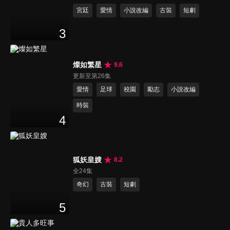
宮廷
愛情
小說改編
古裝
短劇
3
燦如繁星
9.6
更新至第26集
愛情
足球
校園
勵志
小說改編
時裝
4
狐妖皇嫂
8.2
全24集
奇幻
古裝
短劇
5