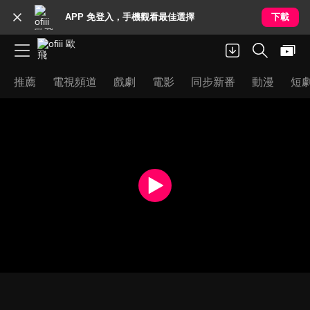
APP 免登入，手機觀看最佳選擇
下載
推薦
電視頻道
戲劇
電影
同步新番
動漫
短