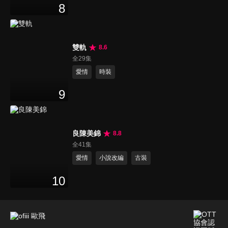
8
雙軌
8.6
全29集
愛情
時裝
9
良陳美錦
8.8
全41集
愛情
小說改編
古裝
10