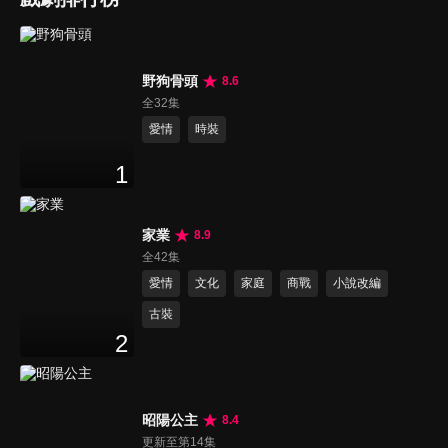
野狗骨頭
8.6
全32集
愛情
時裝
1
家業
8.9
全42集
愛情
文化
家庭
商戰
小說改編
古裝
2
昭陽公主
8.4
更新至第14集