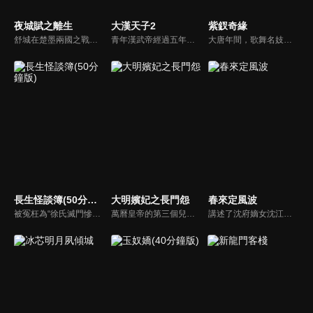
夜城賦之離生
大漢天子2
紫釵奇緣
舒城在楚墨兩國之戰中落敗，並成為了墨國五皇女莫茴的魂器。失去自我意識的舒城跟隨姐姐莫茹回到墨國，面對失而復得的妹妹，莫茹欣喜又憂慮。為了保護親人和國家她棄醫從戎，甚至為了保護莫茴不惜被砍掉一條手臂，然而這一切都阻擋不了局勢的動盪不安...
青年漢武帝經過五年執政，平息後宮勢力、抗拒外患入侵、粉碎政變陰謀，坐穩了皇帝寶座，正是開展雄才大略之時。能臣汲黯受到賞識，並引薦另一位奇才主父偃，漢武帝視其張固再世，委以重任。國力強盛使漢武帝屢屢北伐外族，只是規模巨大的戰爭使漢室逐漸捉襟見肘，諸侯勢力蠢蠢欲動。
大唐年間，歌舞名妓霍小玉、風流俠客納蘭東、書香才子李益和巾幗紅顏盧靖瀾為首的風騷人物，彼此錯綜複雜的命運與感情糾葛。一場指腹為婚的誤會，造成浪漫卻無果的錯點鴛鴦，他們在階級差異與強權壓迫中勇於追求真愛，在宮廷權謀與世俗現實的拉扯中身不由己地被推向命運的叉路...
長生怪談簿(50分鐘版)
大明嬪妃之長門怨
春來定風波
被冤枉為“徐氏滅門慘案”兇手的主人公在多年後深陷倖存者的複仇圈套，成功說服其共同對抗真兇，並找出真相的故事。整個故事發生在一個荒山客棧，眾人鬥智斗勇，一步步揭開每個人的秘密，還原案件本來面目。
萬曆皇帝的第三個兒子朱常洵，因為其母得寵，幾次試圖將其立為太子，均遭到朝臣和各方權貴的反對而作罷，但朱常洵的感情亦是坎坷跌宕。上官蘭心外表端莊美麗，蕙質蘭心，琴棋書畫樣樣精通，一心向往自由生活，卻無奈進入太子府，因被太子朱常洛鍾情而遭人排擠。
講述了沈府嫡女沈江離至純至善，成婚夜被設計與二少主陸景明有夫妻之實，還遭陷害禁足祠堂。分娩遇難被救後兒子焱焱卻有頑疾，藥只有陸家有，沈江離為救子重回陸府。她打臉刁難者，揭開當年被陷害的陰謀，也解開與陸景明的誤會，焱焱則神助攻兩人破鏡重圓。