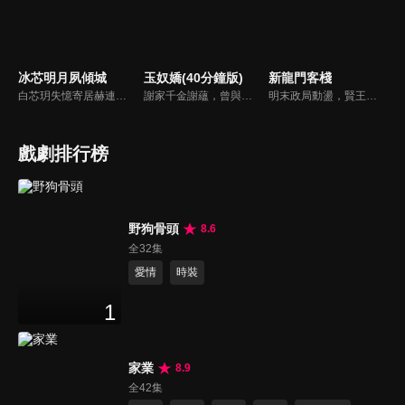
冰芯明月夙傾城
玉奴嬌(40分鐘版)
新龍門客棧
白芯玥失憶寄居赫連府，與赫連夙在查探身世的過程中糾纏不清，彼此間情愫暗生。然而，藍羽軍的謎團、玄璃珠的秘密、以及潛伏在暗處的千機閣，讓他們步步驚心。白芯玥曾經的青梅竹馬沈瀾熠，如今卻是隱藏黑暗勢力的操控者，在愛與仇恨間掙扎。赫連夙和白芯玥能否衝破重重阻礙，找回真相？
謝家千金謝蘊，曾與殷稷相識相愛，卻被誤會為背叛殷稷轉嫁齊王的始亂終棄之人。殷稷登上王位後，開啟了謝蘊地獄般的宮廷生活。謝蘊在與殷稷的愛恨糾葛中依然守住本心，兩人攜手粉碎了逆賊的陰謀。
明末政局動盪，賢王將立為太子，引來敬王與東廠曹少欽暗中謀害。錦衣衛周淮安護送英王遇伏，逃亡途中攜小王爺求助俠女邱莫言，並逃至龍門島。女掌櫃金鑲玉傾心周淮安，三人情義糾葛。最終周力挫奸黨、昭雪忠冤，成就開海開市大業，功成隱退，金鑲玉守候不渝。
戲劇排行榜
野狗骨頭
8.6
全32集
愛情
時裝
1
家業
8.9
全42集