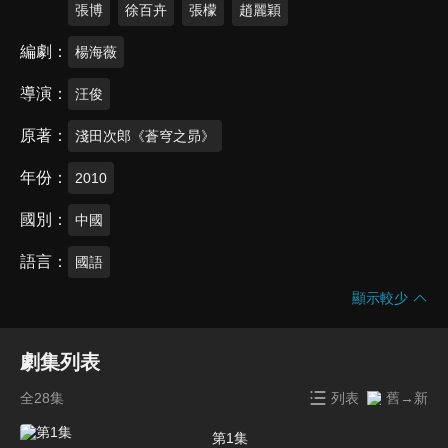
張博
徐百卉
張檬
趙麗穎
編劇
楊海薇
導演
汪俊
原著
淺田次郎《蒼穹之昴》
年份
2010
國別
中國
語言
國語
顯示較少
劇集列表
全28集
列表
舊→新
第1集