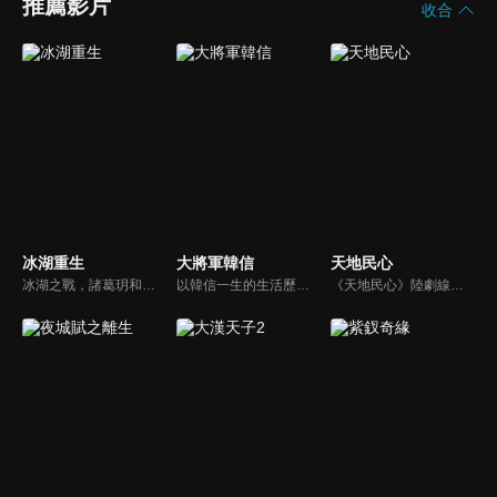
推薦影片
收合
冰湖重生
大將軍韓信
天地民心
冰湖之戰，諸葛玥和楚喬落入冰湖，楚喬被燕洵所救，得知諸葛玥已死，她尋機刺殺燕洵，為諸葛玥報仇。楚喬在卞唐幾次三番受到一位神秘男子的幫助，她有種似曾相識的感覺，不禁懷疑諸葛玥還活著。燕洵變本加厲，掀起四國紛亂。最終，楚喬能否平定天下並再與諸葛玥重聚？
以韓信一生的生活歷程為主線，從他在淮陰的少年生活寫起，歷經仗劍從軍，棄楚歸漢，狩獵諸侯，一統天下，至被斬長樂宮鍾室結束，濃墨重彩地展現了這位西漢開國大將軍大仁大義、大智大勇、大功大悲、大起大落的曲折人生經歷。
《天地民心》陸劇線上看。該劇講述的是清代山西壽陽籍的著名文人祁寯藻從十幾歲到七十幾歲的傳奇人生故事。