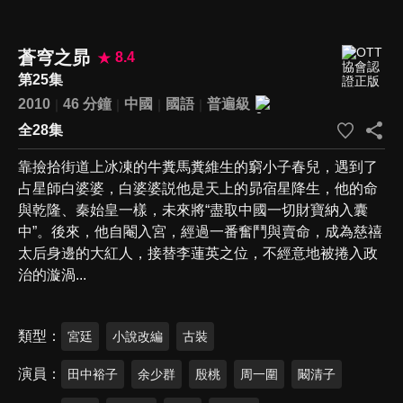
蒼穹之昴
8.4
第25集
2010
46 分鐘
中國
國語
普遍級
全28集
靠撿拾街道上冰凍的牛糞馬糞維生的窮小子春兒，遇到了
占星師白婆婆，白婆婆説他是天上的昴宿星降生，他的命
與乾隆、秦始皇一樣，未來將“盡取中國一切財寶納入囊
中”。後來，他自閹入宮，經過一番奮鬥與賣命，成為慈禧
太后身邊的大紅人，接替李蓮英之位，不經意地被捲入政
治的漩渦...
類型
宮廷
小說改編
古裝
演員
田中裕子
余少群
殷桃
周一圍
闞清子