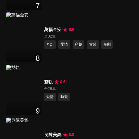
7
萬福金安
8.6
全32集
奇幻
愛情
穿越
古裝
短劇
8
雙軌
8.6
全29集
愛情
時裝
9
良陳美錦
8.8