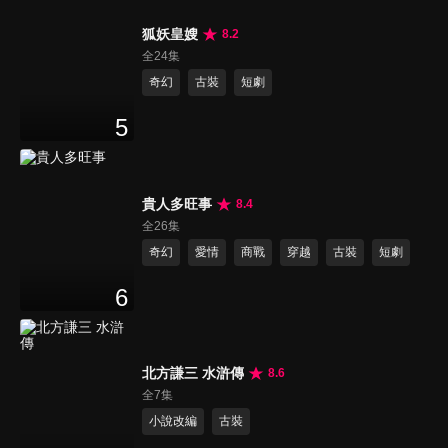
狐妖皇嫂
8.2
全24集
奇幻
古裝
短劇
5
貴人多旺事
8.4
全26集
奇幻
愛情
商戰
穿越
古裝
短劇
6
北方謙三 水滸傳
8.6
全7集
小說改編
古裝