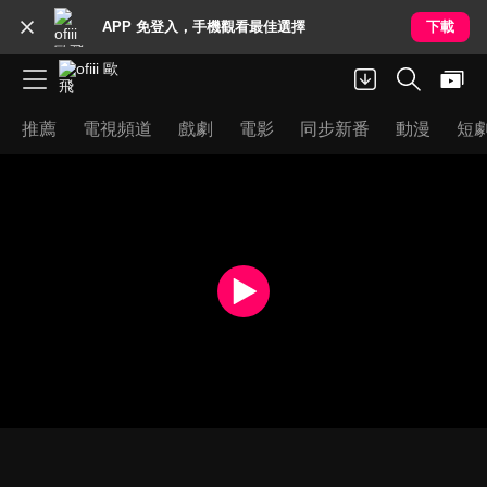
APP 免登入，手機觀看最佳選擇
下載
推薦
電視頻道
戲劇
電影
同步新番
動漫
短