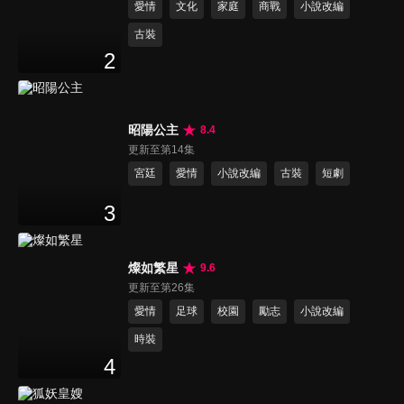
愛情
文化
家庭
商戰
小說改編
古裝
2
昭陽公主
8.4
更新至第14集
宮廷
愛情
小說改編
古裝
短劇
3
燦如繁星
9.6
更新至第26集
愛情
足球
校園
勵志
小說改編
時裝
4