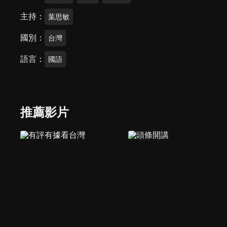
主持
葉思敏
國別
台灣
語言
國語
推薦影片