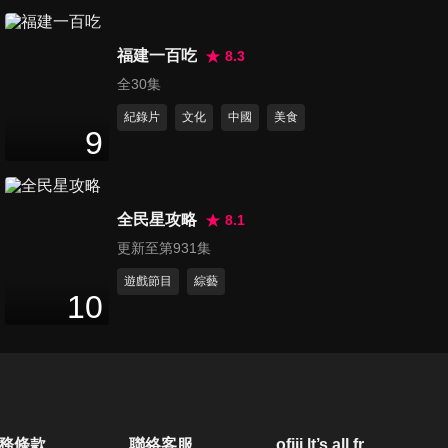
第50集 澤倫斯基偷笑？獲援助
福建一百吃
肖想打贏俄軍 普丁看穿美計
8.3
58
分鐘
謀！有習當靠山不怕？
全30集
紀錄片
文化
中國
美食
第51集 波蘭總統拿戰術核武嚇
9
唬普丁？ 小馬可仕策反普丁？
49
分鐘
俄規「超音速飛彈」到手
全民星攻略
8.1
第52集 華為99%國產率 今後無
更新至第931集
懼任何制裁 美國自家人叛變 積
53
分鐘
極出口AI晶片
遊戲節目
綜藝
10
第53集 山東艦戰鬥群現身 巨浪
2可轟洛杉磯 布林肯訪中收起
54
分鐘
跋扈 中共軍事外交奏效
第54集 陸航天能力飛躍！最大
務條款
聯絡客服
ofiii lt’s all free