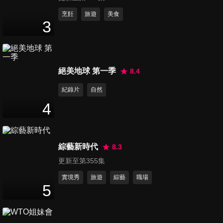
第41集 華郵爆美援次級貨…烏
烹飪
旅遊
美食
3
軍改買大疆無人機 澤倫斯基想
51
分鐘
逃往瑞士？和平論壇是假？
第42集 獨家解密伊朗、以色列
絕美地球 第一季
8.4
三軍戰鬥力 荷姆茲海峽若遭封
51
分鐘
鎖 摧毀全球經濟
紀錄片
自然
4
第43集 動真格！伊朗無人機、
導彈全面壓境 以色列嗆回擊！
51
分鐘
中東大戰全面爆發？
綜藝新時代
8.3
更新至第355集
第44集 以色列仍決心反報復伊
朗 美拉得住？ 怒氣出在加薩！
實境秀
旅遊
綜藝
職場
5
51
分鐘
納坦雅胡「人神共憤」
第45集 以國防衛系統99%攔截