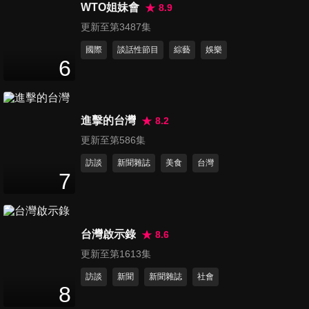
率破滅 無人聲援以色列 無國願
WTO姐妹會
8.9
50
分鐘
跟伊朗開戰
更新至第3487集
國際
談話性節目
綜藝
娛樂
第46集 奇襲！華為
6
MateBook、Pura70震撼市場
50
分鐘
艾斯摩爾聯手德國蔡司 解禁曝
光機
進擊的台灣
8.2
第47集 艾司摩爾痛了！中國握
更新至第586集
半數訂單 敏昂萊與電詐藕斷絲
55
分鐘
連 北京震怒
訪談
新聞雜誌
美食
台灣
7
第48集 以色列老實不過三天 動
手施暴伊朗 麒麟9010晶片升
50
分鐘
級！已見五奈米雛形？
台灣啟示錄
8.6
更新至第1613集
第49集 美用洪荒之力打壓華
訪談
新聞
新聞雜誌
社會
為！打了個寂寞？ Pura70再秀
8
50
分鐘
自製晶片！僅跟美剩這差距...