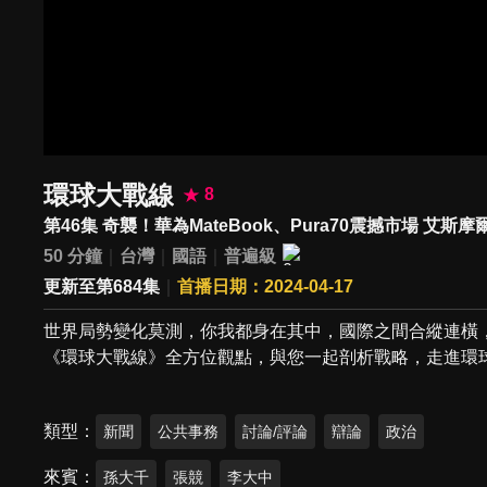
環球大戰線
8
第46集 奇襲！華為MateBook、Pura70震撼市場 艾
50 分鐘
台灣
國語
普遍級
更新至第684集
首播日期：2024-04-17
世界局勢變化莫測，你我都身在其中，國際之間合縱連橫
《環球大戰線》全方位觀點，與您一起剖析戰略，走進環
類型
新聞
公共事務
討論/評論
辯論
政治
來賓
孫大千
張競
李大中