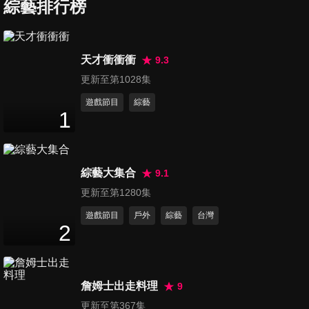
中俄外長相約碰面 以色列突炸
綜藝排行榜
49
分鐘
駐敘領事館 伊朗將大報復？
第37集 中俄上兵伐謀 拉夫羅夫
天才衝衝衝
9.3
敦請北京調停 恐攻集團窩裡
更新至第1028集
50
分鐘
反？ 美國切割澤倫斯基
遊戲節目
綜藝
1
第38集 華為故技重施再創奇
蹟？傳P70未發先售 俄外長抵
50
分鐘
京為習普會預熱！有大事發
生？
綜藝大集合
9.1
第39集 芬蘭示警 俄軍春季活逮
更新至第1280集
澤倫斯基？ 071兩棲登陸艦叫
遊戲節目
戶外
綜藝
台灣
52
分鐘
板阿帕契直升機戰隊
2
第40集 普丁欽定 拉夫羅夫48
見習傳話 美英日菲大力團抱 中
詹姆士出走料理
9
51
分鐘
俄早有防備
更新至第367集