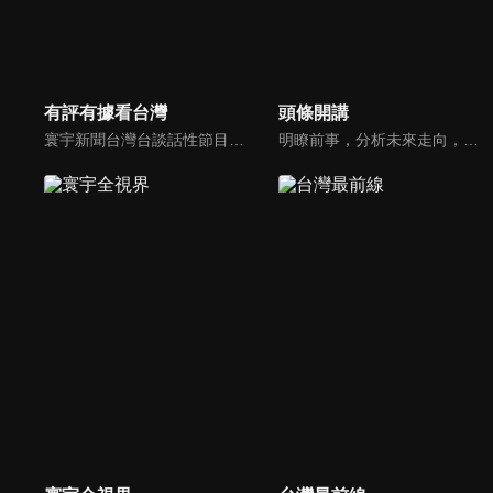
有評有據看台灣
頭條開講
寰宇新聞台灣台談話性節目《有評有據看台灣》節目跳脫來賓演繹的「浮誇情境式政論型態」，改採網路大數據點題，直視分析選情實相，帶您「有評、有據」的遍覽政經大小事。
明瞭前事，分析未來走向，周玉琴告訴您沒想到的大小事背後真相。你不理政治，政治卻未必不會影響你！世界政治勢力結構快速改變，新時代降臨，舊思想如何進化，台灣新思路能否頂得住大國衝擊，最接近民意的聲音，都在《頭條開講》。