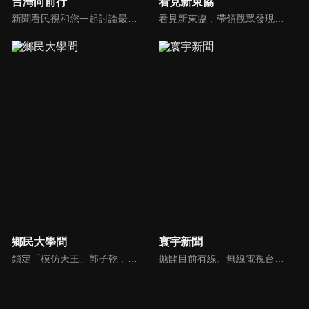
台灣向前行
看見新東協
新聞看民視和您一起討論最新最熱的時事新聞！
看見新東協，帶領觀眾發現東協新市場、新思維，了解東南亞各國在地文化、政治、政策、並從數字看財經脈動，做最深入外資和本土產業投資分析，發掘您所不知道的東協新商機。
鄉民大學問
寰宇新聞
鎖定「模仿天王」郭子乾，還有高顏值學霸大學生辛辣提問唷！全新優質節目都在NOWnews《鄉民大學問》！
拋開目前有線、無線電視台新聞的包袱和制式化內容，沒有絕對立場、沒有口水漫罵，永遠以「關心」、「貼心」、「用心」做最對的報導，是台灣獨一無二最專屬新聞頻道。