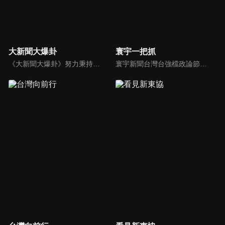
大新聞大爆卦
寰宇一把抓
《大新聞大爆卦》努力秉持著監督政府的精神，繼續在網路上努力說出事實。
寰宇新聞台灣台強檔政論節目《寰宇一把抓》，與您一起「抓新聞、抓時事、抓遍台灣政經大小事！由資深社會記者張炤和獨挑大樑主持。張炤和投入新聞前線多年，總是充滿活力的帶給觀眾台灣社會大小事，結合資深社會記者的見聞與觀點，激盪各路實力派專家點評，與您一起掌握政壇人事物即時動態與最新走勢。