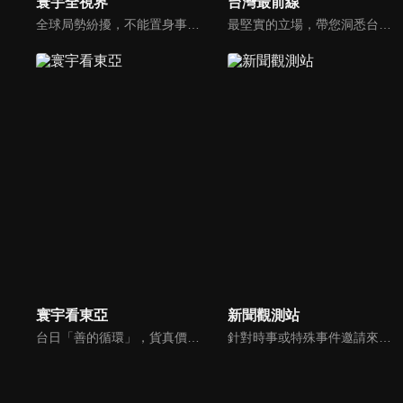
寰宇全視界
台灣最前線
全球局勢紛擾，不能置身事外！主播任明玥主持，嶄新一季《寰宇全視界2.0》，集結各領域重磅嘉賓，犀利評論、深度視角，帶您洞悉世界局勢脈絡，開拓兩岸和國際新視野，《寰宇全視界2.0》，帶給您最具含金量的觀點。
最堅實的立場，帶您洞悉台灣新知。最專業的陣容，帶您打開『視』界。政治人民做主，一同掌握即實政壇資訊，『EYE』台灣的政論談話節目。
寰宇看東亞
新聞觀測站
台日「善的循環」，貨真價實？韓國文化，無堅不摧？台灣對於日韓的獨特情感，細膩且複雜，有美麗浪花，更有驚濤駭浪，寰宇新聞台全新節目《寰宇看東亞》，將和觀眾一起探訪台灣和日韓的真實連結，挖掘人物秘辛和內幕故事，剖析東亞政經局勢。
針對時事或特殊事件邀請來賓進行深度探討，或專訪各領域傑出人士。