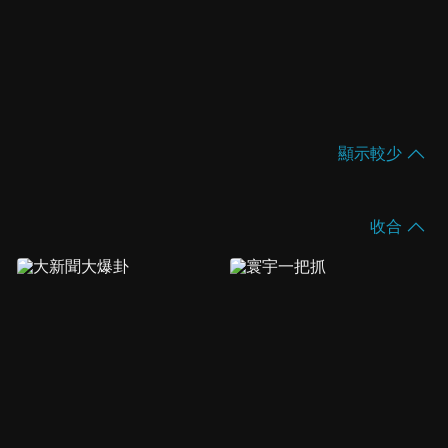
顯示較少
收合