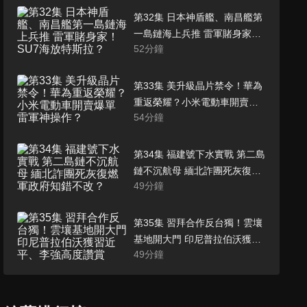
第32集 日本神盾艦、南昌艦第
一島鏈海上兵推 雷軍賭身家！
52
分鐘
SU7海放特斯拉？
第33集 美升級晶片禁令！華為
重返榮耀？小米電動車開賣爆
54
分鐘
單 雷軍神操作？
第34集 福建號下水實戰 第二島
鏈不沉航母 緬北詐團死灰復燃
49
分鐘
軍政府知錯不改？
第35集 習拜合作反台獨！雲壤
基地開大門 印尼普拉伯沃獲習
49
分鐘
近平、李強高度讚賞
第36集 拜登急電習近平轉頭空