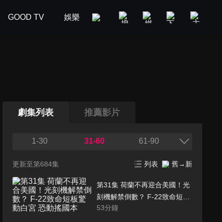
GOOD TV
娛樂
美食旅遊
新聞政論
汽車
劇集列表
推薦影片
1-30
31-60
61-90
更新至第684集
列表
舊→新
第31集 荷蘭不再迎合美國！光
刻機解禁倒數？ F-22致命短板
53
分鐘
驚動白宮 恐動搖國本