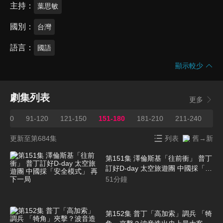
主持
葉思敏
國別
台灣
語言
國語
顯示較少
劇集列表
更多
1-90
91-120
121-150
151-180
181-210
211-240
24
更新至第684集
列表
舊→新
第151集 澤倫斯基「往前衝」 普丁
訂好D-day 太空旅遊團 中國採「安
全模式」 再下一局
51
分鐘
第152集 普丁「高加索」調兵 「犄