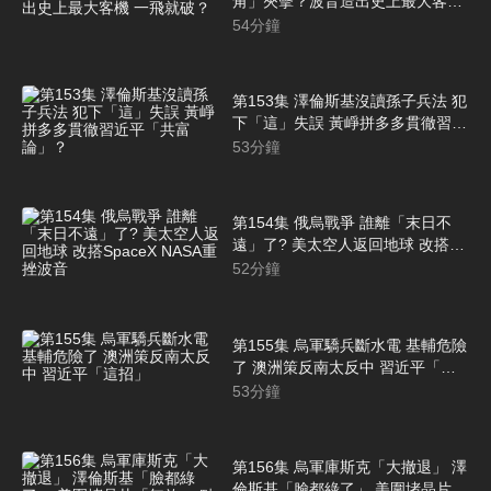
角」夾擊？波音造出史上最大客機
一飛就破？
54
分鐘
第153集 澤倫斯基沒讀孫子兵法 犯
下「這」失誤 黃崢拼多多貫徹習近
平「共富論」？
53
分鐘
第154集 俄烏戰爭 誰離「末日不
遠」了? 美太空人返回地球 改搭
SpaceX NASA重挫波音
52
分鐘
第155集 烏軍驕兵斷水電 基輔危險
了 澳洲策反南太反中 習近平「這
招」
53
分鐘
第156集 烏軍庫斯克「大撤退」 澤
倫斯基「臉都綠了」 美圍堵晶片