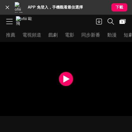
APP 免登入，手機觀看最佳選擇
下載
推薦
電視頻道
戲劇
電影
同步新番
動漫
短