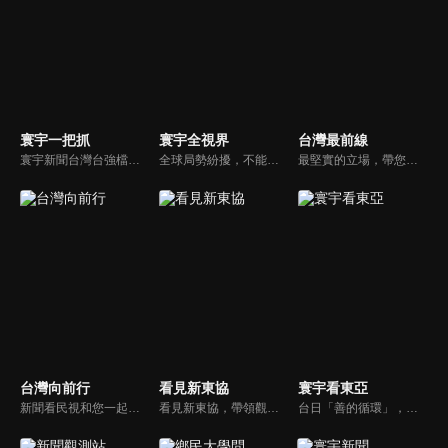
寰宇一把抓
寰宇全視界
台灣最前線
寰宇新聞台灣台強檔政論節目《寰宇一把抓》，與您一起「抓新聞、抓時事、抓遍台灣政經大小事！由資深社會記者張炤和獨挑大樑主持。張炤和投入新聞前線多年，總是充滿活力的帶給觀眾台灣社會大小事，結合資深社會記者的見聞與觀點，激盪各路實力派專家點評，與您一起掌握政壇人事物即時動態與最新走勢。
全球局勢紛擾，不能置身事外！主播任明玥主持，嶄新一季《寰宇全視界2.0》，集結各領域重磅嘉賓，犀利評論、深度視角，帶您洞悉世界局勢脈絡，開拓兩岸和國際新視野，《寰宇全視界2.0》，帶給您最具含金量的觀點。
最堅實的立場，帶您洞悉台灣新知。最專業的陣容，帶您打開『視』界。政治人民做主，一同掌握即實政壇資訊，『EYE』台灣的政論談話節目。
台灣向前行
看見新東協
寰宇看東亞
新聞看民視和您一起討論最新最熱的時事新聞！
看見新東協，帶領觀眾發現東協新市場、新思維，了解東南亞各國在地文化、政治、政策、並從數字看財經脈動，做最深入外資和本土產業投資分析，發掘您所不知道的東協新商機。
台日「善的循環」，貨真價實？韓國文化，無堅不摧？台灣對於日韓的獨特情感，細膩且複雜，有美麗浪花，更有驚濤駭浪，寰宇新聞台全新節目《寰宇看東亞》，將和觀眾一起探訪台灣和日韓的真實連結，挖掘人物秘辛和內幕故事，剖析東亞政經局勢。