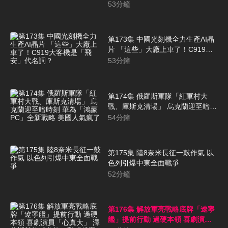
點「顏色」
53
分鐘
第173集 中國光刻機全力生產AI晶
片 「這些」大廠上車了！C919大
客機是「飛安」代名詞？
53
分鐘
第174集 俄羅斯軍隊「紅軍村大
戰、庫斯克清場」 烏克蘭迎至暗時
刻 華為「鴻蒙PC」全新戰略 美國
54
分鐘
人氣瘋了
第175集 陸8奈米長征一鼓作氣 以
色列引爆中東全面戰爭
52
分鐘
第176集 解放軍亮戰略底牌「遼寧
艦」提前行動 過硬本領 喜劇演員