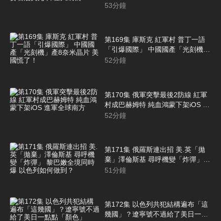
登大成就
53
分鐘
第169集 庫斯克 紅軍村 普丁一語
「引爆國際」 中國國產「光刻機」
產8奈米晶片 美國慌了！
52
分鐘
第170集 俄軍突擊最後2防線 紅軍
村成巴赫姆特 純血鴻蒙下架iOS 進
軍全球南方
52
分鐘
第171集 俄羅斯連出招 美.英「拋
棄」澤倫斯基 尋呼機變「炸彈」
黎巴嫩全境同時爆 以色列如何做
51
分鐘
到？
第172集 以色列共犯結構遍布「這
幾國」？遼寧號不過給了美日一點