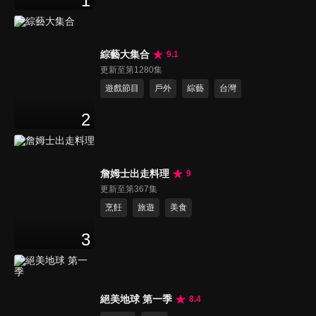
1
綜藝大集合
9.1
更新至第1280集
遊戲節目
戶外
綜藝
台灣
2
詹姆士出走料理
9
更新至第367集
烹飪
旅遊
美食
3
絕美地球 第一季
8.4