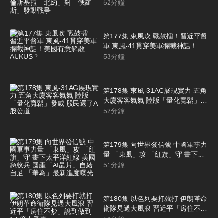
「心真大」 澤倫斯基拉「北約」對
52
分鐘
「俄羅斯」發動戰爭
第177集 東風吹 戰鼓擂！習近平督
軍 東風-41貫穿美軍攔截神話！美
國有意解散AUKUS？
53
分鐘
第178集 東風-31AG展現實力 五角
大廈客客氣氣 陸版「量化寬鬆」發
威 股民還了A股公道
52
分鐘
第179集 向世界發信號 中國軍事力
量 「東風」攻 「紅旗」守 畫下太
平洋紅線 美國急收兵 國產「AI晶
51
分鐘
片」自給自足 「華為」最新進度曝
光
第180集 以色列要打就打 伊朗革命
衛隊見過大風浪 習近平「房住不