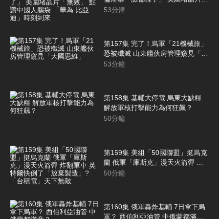
「無效」 點讚中國人腦袋 「華為
53
分鐘
比亞迪」時刻到來
第157集 完了！烏軍「21機械旅」
恐被殲滅 山東艦伙房管理窺見「大
國思維」
53
分鐘
第158集 基輔大停電 烏東大缺糧
解放軍核打擊能力為何狂飆？
50
分鐘
第159集 美組「50國聯盟」挺烏克
蘭 俄軍「庫斯克」漫天火箭彈 炸
翻軍車 英特爾快倒了「放棄製
50
分鐘
造」? 「台積電」天下無敵
第160集 俄軍轟炸基輔 7日拿下烏
軍？ 西伯利亞油管 中俄蒙都滿