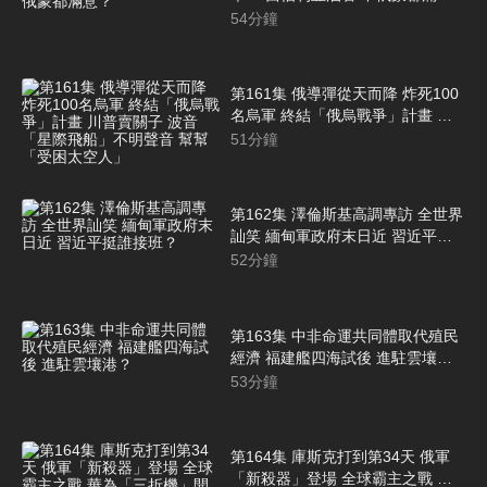
意？
54
分鐘
第161集 俄導彈從天而降 炸死100
名烏軍 終結「俄烏戰爭」計畫 川
普賣關子 波音「星際飛船」不明聲
51
分鐘
音 幫幫「受困太空人」
第162集 澤倫斯基高調專訪 全世界
訕笑 緬甸軍政府末日近 習近平挺
誰接班？
52
分鐘
第163集 中非命運共同體取代殖民
經濟 福建艦四海試後 進駐雲壤
港？
53
分鐘
第164集 庫斯克打到第34天 俄軍
「新殺器」登場 全球霸主之戰 華