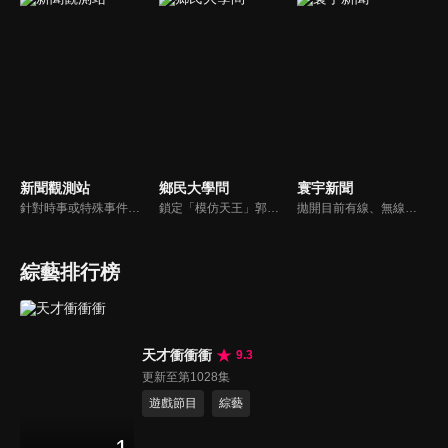
新聞觀測站
鄉民大學問
寰宇新聞
針對時事或特殊事件邀請來賓進行深度探討，或專訪各領域傑出人士。
鎖定「模仿天王」郭子乾，還有高顏值學霸大學生辛辣提問唷！全新優質節目都在NOWnews《鄉民大學問》！
拋開目前有線、無線電視台新聞的包袱和制式化內容，沒有絕對立場、沒有口水漫罵，永遠以「關心」、「貼心」、「用心」做最對的報導，是台灣獨一無二最專屬新聞頻道。
綜藝排行榜
天才衝衝衝
9.3
更新至第1028集
遊戲節目
綜藝