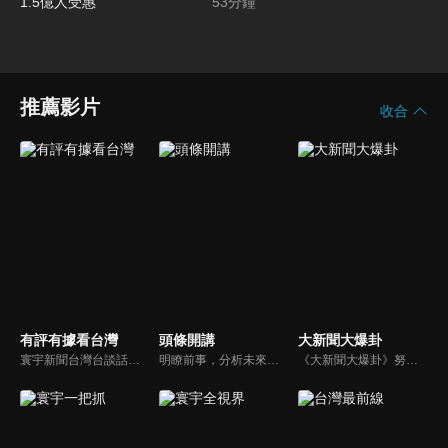
炒」說到做到 1.5億人受惠
53
分鐘
推薦影片
收合
有評有據看台灣
頭條開講
大新聞大爆卦
寰宇新聞台灣台談話性節目《有評有據看台灣》節目跳脫來賓演繹的「浮誇情境式政論型態」，改採網路大數據點題，直視分析選情實相，帶您「有評、有據」的遍覽政經大小事。
明瞭前事，分析未來走向，周玉琴告訴您沒想到的大小事背後真相。你不理政治，政治卻未必不會影響你！世界政治勢力結構快速改變，新時代降臨，舊思想如何進化，台灣新思路能否頂得住大國衝擊，最接近民意的聲音，都在《頭條開講》。
《大新聞大爆卦》努力秉持著監督政府的精神，繼續在網路上努力說出事實。