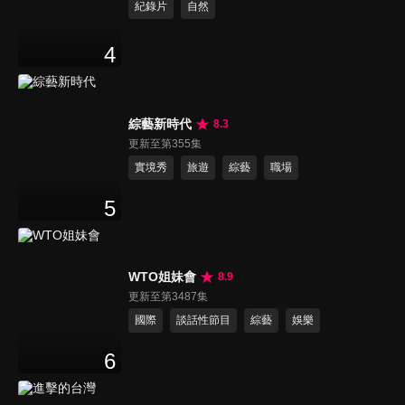
紀錄片
自然
4
綜藝新時代
8.3
更新至第355集
實境秀
旅遊
綜藝
職場
5
WTO姐妹會
8.9
更新至第3487集
國際
談話性節目
綜藝
娛樂
6