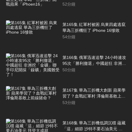
為「三折機」開戰蘋果
52
分鐘
「iPhoen16」
第165集 紅軍村被困 烏東四處逃竄
華為三折機狂了 iPhone 16慘敗
54
分鐘
第166集 俄軍迅速追擊 24小時連攻
95次「勝利撤退」中國超狂 非洲挖
「金礦」聯手印尼開採「鎳礦」美
50
分鐘
國難受了！
第167集 華為三折機大創新 蘋果學
習了？血戰紅軍村 澤倫斯基敢上前
線賭命？
53
分鐘
第168集 華為三折機低調沉穩 蘊藏
「這」細節 沙特不要石油美元 拜