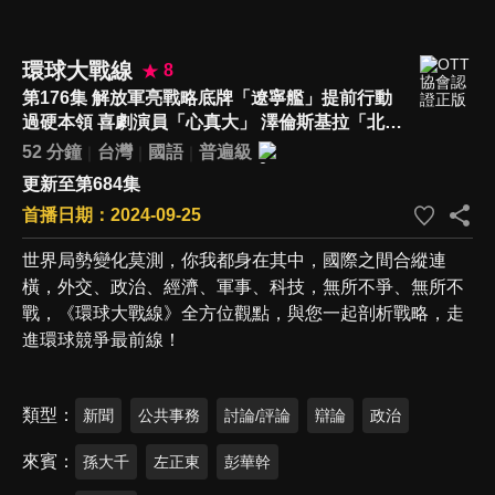
環球大戰線
8
第176集 解放軍亮戰略底牌「遼寧艦」提前行動
過硬本領 喜劇演員「心真大」 澤倫斯基拉「北
約」對「俄羅斯」發動戰爭
52 分鐘
台灣
國語
普遍級
更新至第684集
首播日期：2024-09-25
世界局勢變化莫測，你我都身在其中，國際之間合縱連
橫，外交、政治、經濟、軍事、科技，無所不爭、無所不
戰，《環球大戰線》全方位觀點，與您一起剖析戰略，走
進環球競爭最前線！
類型
新聞
公共事務
討論/評論
辯論
政治
來賓
孫大千
左正東
彭華幹