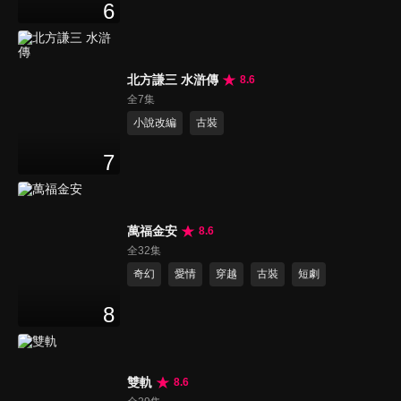
6
北方謙三 水滸傳
8.6
全7集
小說改編
古裝
7
萬福金安
8.6
全32集
奇幻
愛情
穿越
古裝
短劇
8
雙軌
8.6