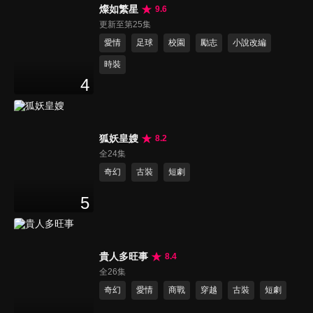
燦如繁星
9.6
更新至第25集
愛情
足球
校園
勵志
小說改編
時裝
4
狐妖皇嫂
8.2
全24集
奇幻
古裝
短劇
5
貴人多旺事
8.4
全26集
奇幻
愛情
商戰
穿越
古裝
短劇