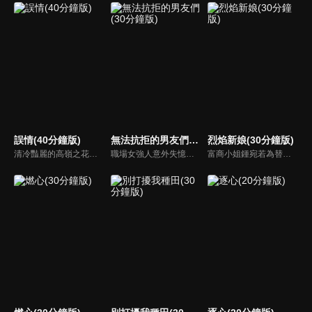
誤情(40分鐘版)
無法抗拒的男友們(30分鐘版)
烈焰新娘(30分鐘版)
清冷豔麗的高嶺之花江時淺在遭受霸淩、暴力等一系列事件後，華麗蛻變逆襲歸來，用一場精心策劃強勢開啟自己的復仇之路，最終收穫內心救贖與愛情的故事。
職場女強人意外失憶後重啟人生，一覺醒來，竟與公司老闆、部門總監、實習生三人同時「戀愛」。通過這甜蜜浪漫、驚險刺激又難以抉擇的感情生活後，最終發現愛情真正的意義。
富商小姐鍾宛若為替未婚夫劉子潤復仇，假意投誠敵對的夏軍，卻不料遭到夏軍少帥沐少離威脅強娶，由此各懷算計的倆人成為了夫妻，並在一系列鬥智鬥勇的婚後生活中愛上了彼此。而就在兩人濃情時，鍾宛若意外得知了沐少離的真實身份，在彼此的不信任和軍閥爭霸的陰謀下，相愛的倆人開始了互相折磨 。