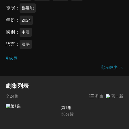
導演
鄧展能
年份
2024
國別
中國
語言
國語
#
成長
顯示較少
劇集列表
全24集
列表
舊→新
第1集
36
分鐘