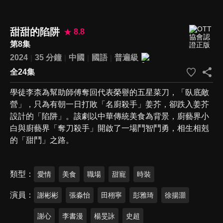
甜甜的陷阱
8.8
第8集
2024
35 分鐘
中國
國語
普遍級
全24集
學徒李柰為幫助師傅奪回代表榮譽的五星菜刀，「臥底敵
營」，只為有朝一日打敗「名廚殺手」姜芥，卻跌入姜芥
設計的「陷阱」。該劇以中華傳統美食為背景，廚藝界小
白與廚藝界「奪刀殺手」開啟了一場鬥智鬥勇，相生相剋
的「甜鬥」之路。
類型
愛情
美食
職場
甜寵
時裝
演員
謝彬彬
張淼怡
田栩寧
彭雅琦
徐揚灝
謝心
李書漫
楊旻詠
史超