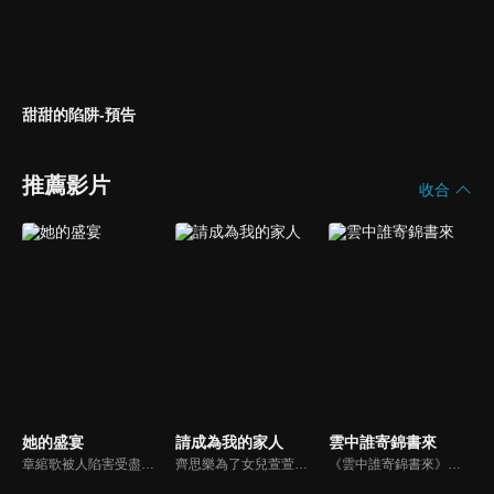
甜甜的陷阱-預告
推薦影片
收合
她的盛宴
請成為我的家人
雲中誰寄錦書來
章綰歌被人陷害受盡折磨，死後意外回到三年前，章綰歌帶著前世記憶歸來，接近警局隊長陸野來探尋真相，同時陸野的夢境在不斷給她指引線索，當夢中的迷霧被撥開，陸野甘願手握真相深陷其中。當夢中子彈穿過兩顆心臟，一顆停在過去，一顆卻跳向未來……
齊思樂為了女兒萱萱的手術費，需要拿下茂林策劃案訂單，苦纏茂林老闆宋皓宇。而宋皓宇也在帶兒子辰辰挑選生日禮物時，發現齊思樂身上有一枚和辰辰一樣的胸針。宋皓宇通過胸針的線索，逐漸確認了萱萱和辰辰的關係。為了能讓兩個孩子有圓滿的家庭，宋皓宇向齊思樂提出求婚，兩人自此走入前途未卜的婚姻。
《雲中誰寄錦書來》陸劇線上看。生在太醫世家的沈魚欲為家族洗冤翻案，設局嫁入周府，後結識了齊璋、高墨兩位胸懷大志的少年，四人聯手探案，在一步步接近真相中捲起朝堂風雲，也陷入情感糾葛的故事。