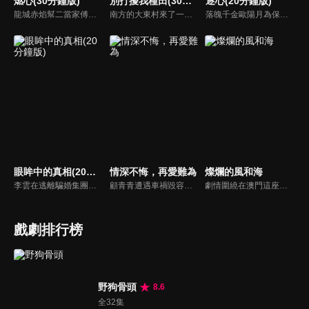
燃心(30分鐘版)
別打擾我種田(30分鐘版)
逐心(20分鐘版)
龍城赤焰幫二當家傅雲月不顧哥哥傅雲崢的阻攔，偽裝身分接近沈家少爺沈西澤，為母報仇刺殺沈家老爺沈文德時，竟發現其中隱藏著更深的秘密。
南方的大東村來了一位不速之客林現，他是林氏集團百億資產的唯一繼承人，在爺爺強勢壓迫下，家世顯赫的他空降莊家找到自己傳說中門當戶對的未婚妻，決定說服她自願解除婚約。
落魄千金歐陽月為保住洋行，查明父親死因，讓處心積慮接觸自己的秦霽風成為了自己的保鏢，對其日漸生情。與自己的青梅竹馬未婚夫梁嘉昊逐漸疏遠，正當兩人要攜手對抗黑暗時，不料真相揭開，兩人站在了對立面，一場虐心三角戀逐漸拉開帷幕...
眼眸中的真相(20分鐘版)
情深不悔，再愛難為
燦爛的風和海
李雲在逃離騙婚集團後，決定加入閨蜜的公司重新開始。然而，閨蜜與公司總裁的親密關係讓她心生疑慮。更驚人的是，這位曾經的好友竟與騙婚集團的頭目保持著秘密聯繫…背叛與真相交織，身陷陰謀的李雲將如何在這場風暴中保全自己？
顧青青遭遇車禍毀容後，遭受嚴重的精神創傷，幸得被裴氏集團總裁裴謹卿搭救，並將她整容成了自己初戀情人沈曼青的外貌。其實裴謹卿搭救顧青青是為了追查當年沈曼青死亡的真相。顧青青接受裴謹卿的安排，並且在經過了一系列殘酷訓練後，以裴謹卿總裁秘書身份出現在眾人眼中...
劇情圍繞在澳門這座摩登繁華與古樸市井交織的城市中的三場奇遇。性格張揚的藝廊策展人陳嘉慧，與來澳門格蘭披治大賽車參賽的車手韓俊豪相遇，開啟了一段速度與激情共存的浪漫愛情的故事。
戲劇排行榜
野狗骨頭
8.6
全32集