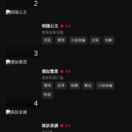
2
昭陽公主
8.4
更新至第16集
宮廷
愛情
小說改編
古裝
短劇
3
燦如繁星
9.6
更新至第27集
愛情
足球
校園
勵志
小說改編
時裝
4
狐妖皇嫂
8.2