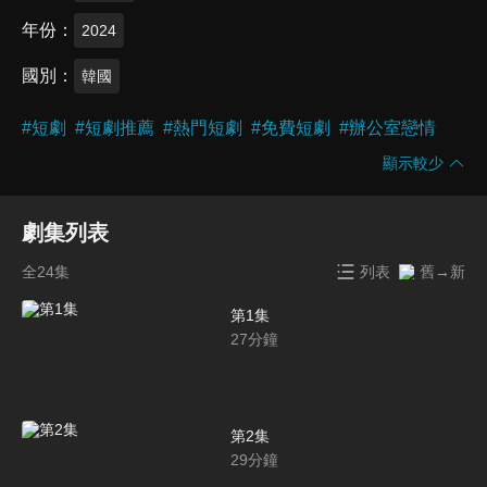
年份
2024
國別
韓國
#
短劇
#
短劇推薦
#
熱門短劇
#
免費短劇
#
辦公室戀情
顯示較少
劇集列表
全24集
列表
舊→新
第1集
27
分鐘
第2集
29
分鐘