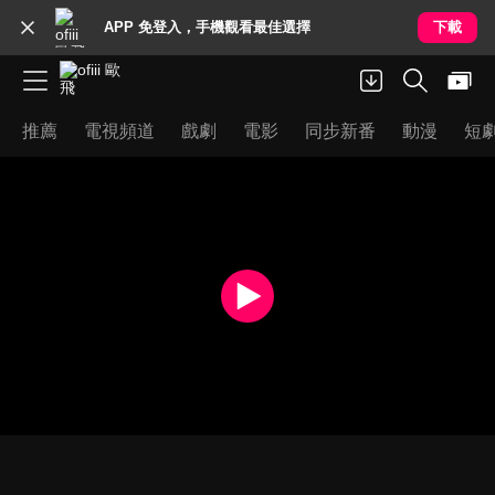
APP 免登入，手機觀看最佳選擇
下載
推薦
電視頻道
戲劇
電影
同步新番
動漫
短