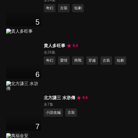
全24集
奇幻
古裝
短劇
5
貴人多旺事
8.4
全26集
奇幻
愛情
商戰
穿越
古裝
短劇
6
北方謙三 水滸傳
8.6
全7集
小說改編
古裝
7