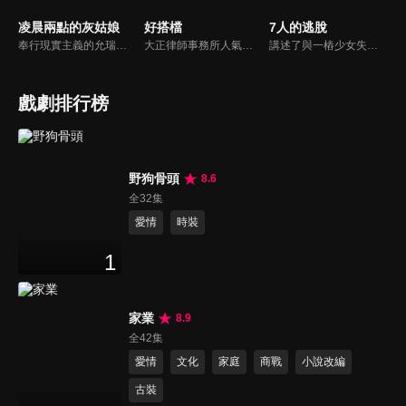
凌晨兩點的灰姑娘
好搭檔
7人的逃脫
奉行現實主義的允瑞得知完美男友柱元是「富三代」後，竟爽快收下柱元母親給予的紅包並狠飛男友！愛情至上的柱元為此發動挽救攻勢，這時藝術家成民卻闖進允瑞的生活，兩人因誤會而了解，關係漸漸親密，牽手的一幕更被柱元目睹，一場火花四濺的三角戀由此一觸即發！
大正律師事務所人氣離婚律師車恩京與新人律師韓宥利，兩人初見面就互不對盤，更經常因為對案件的看法不同產生激烈衝突，直到韓宥利意外撞見車恩京的秘密，她才發現原來兩人有許多共通點，從此兩人漸漸了解彼此...
講述了與一樁少女失蹤案相關的七名惡人為活下去而展開血腥生存競爭復仇的故事。因為一個少女的失蹤，而被牽連在一起的7個人相遇後，為了逃脫未知的威脅，他們展開了一場狠毒的逃脫記。其中夾雜的謊言與欲望，將充滿高度的反轉又反轉，並會掀起一場腥風血雨。
戲劇排行榜
野狗骨頭
8.6
全32集
愛情
時裝
1
家業
8.9
全42集
愛情
文化
家庭
商戰
小說改編
古裝