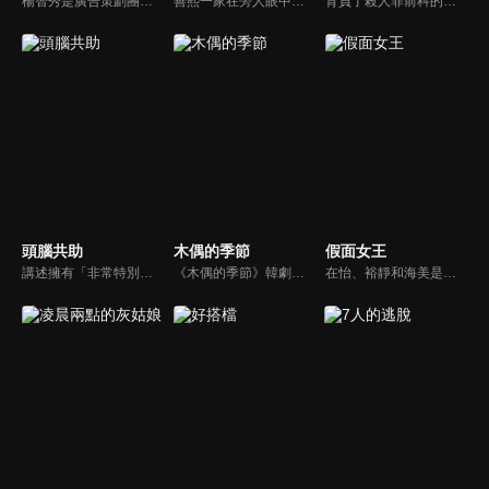
楊智秀是廣告策劃團隊中的王牌。專業形象好又待人親切的形象，給她帶來高人氣也帶來了一些意想不到的麻煩，尤其是在愛情方面。當她發現自己愛上了冷酷的老闆尹泰吳時，她有些驚訝。因為同時間她也開始與文智浩約會。ㄧ顆心徘徊在兩個男人之間的狀況下，智秀尋求她的老朋友郭賢宇的建議...
善熙一家在旁人眼中看似無比幸福完美。直至某一天善熙捲進了朋友京浩的死亡案件中，但父母得知後卻異常冷靜。神秘的父母、圍繞善熙的黑幕以及幕後的真相，一個完美得可怕的家庭的故事即將開始...
背負了殺人罪前科的青年正宇，出獄後面對遭到顛覆的人生、滿懷敵意的鄰里、不再親暱的摯友與家人，仍舊試圖為自己翻案，重新發掘十年前案發當天的真相。
頭腦共助
木偶的季節
假面女王
講述擁有「非常特別的大腦」的腦神經科學家與擁有「冤大頭的大腦」的刑警進行合作，通過充滿反轉且有趣的腦疾病事件，演繹一齣腦科學刑偵喜劇故事。
《木偶的季節》韓劇線上看。死神「木偶」，每隔99年便要到人間休假一次，他附身在跟自己長得一模一樣的人類身上，並遇上了擁有神秘能力的女醫「韓季節」，展開奇幻、逗趣的浪漫愛情。
在怡、裕靜和海美是多年的好閨蜜，在各自領域都有相當高的成就，然而光鮮亮麗的外表下卻隱藏不為人知秘密，十年前她們的謊言讓好友宥娜遭陷成為殺人犯，如今她重新出現在眾人眼前，也將在四位女王好友之間掀起一陣腥風血雨。