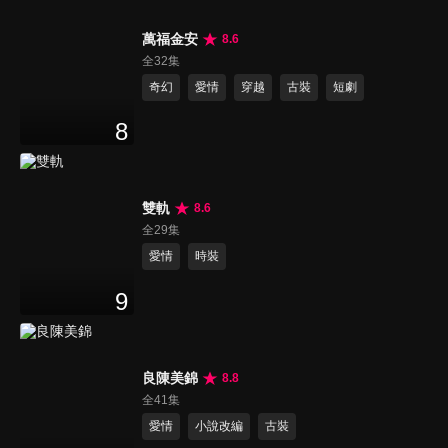
萬福金安
8.6
全32集
奇幻
愛情
穿越
古裝
短劇
8
雙軌
8.6
全29集
愛情
時裝
9
良陳美錦
8.8
全41集
愛情
小說改編
古裝