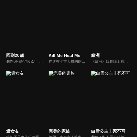
回到20歲
Kill Me Heal Me
綠洲
個性倔強的老奶奶「吳末順」，竟然一夜之間變成了女團練習生「吳杜莉」？！回到年輕時代的她，實現了過去未完成的夢想，享受再度閃耀的全盛時期。
描述有七重人格的財閥三世車道賢和他的秘密女主治醫生—第一年實習醫生吳俐珍的治癒浪漫愛情故事。伴隨著治療逐步揭開的殘酷家族秘密，以及男主角不時陷入與其他人格搶奪身體與時間的混戰，兩人間感情與羈絆逐漸加深...
《綠洲》韓劇線上看。此劇以20世紀80年代到90年代劇變的韓國為背景，講述為了守護屬於自己的夢想和友情，以及人生中只有一次的初戀而奮不顧身的三個年輕人的故事。本來是好朋友的三人，兩個男生長大後卻變成敵人，在無法逃離的時間與空間裡,三人的命運開始變調...
壞女友
完美的家族
白雪公主非死不可