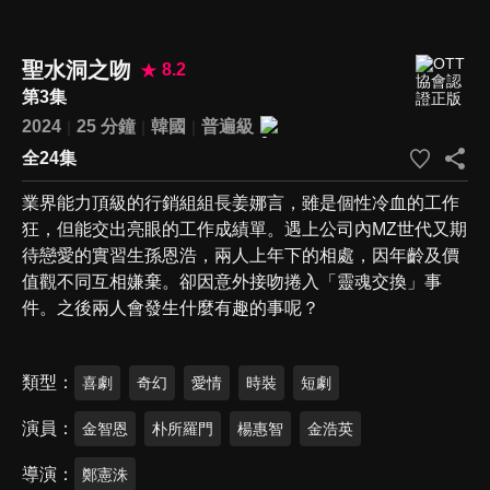
聖水洞之吻
8.2
第3集
2024
25 分鐘
韓國
普遍級
全24集
業界能力頂級的行銷組組長姜娜言，雖是個性冷血的工作
狂，但能交出亮眼的工作成績單。遇上公司內MZ世代又期
待戀愛的實習生孫恩浩，兩人上年下的相處，因年齡及價
值觀不同互相嫌棄。卻因意外接吻捲入「靈魂交換」事
件。之後兩人會發生什麼有趣的事呢？
類型
喜劇
奇幻
愛情
時裝
短劇
演員
金智恩
朴所羅門
楊惠智
金浩英
導演
鄭憲洙