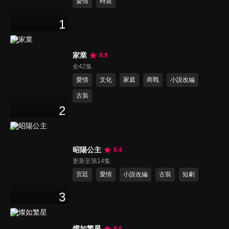
愛情
時裝
1
家業
8.9
全42集
愛情
文化
家庭
商戰
小說改編
古裝
2
昭陽公主
8.4
更新至第14集
宮廷
愛情
小說改編
古裝
短劇
3
燦如繁星
9.6