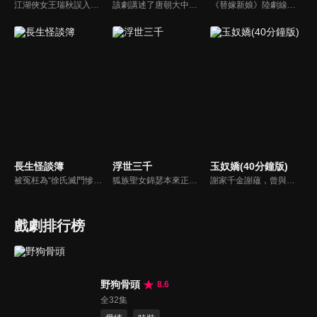
江湖俠女王瑞秋誤入王府，替換新娘，攪亂了腹黑王爺的新婚和潛心設計的捉賊大計。跑路不成的王瑞秋只能頂着王妃的身份配合王爺演出，兩人鬥智鬥勇最終日久生情，攜手共破陰謀詭計。
該劇講述了唐朝大中年間主角金吾衛上將軍蕭雲帆為解決發生在長安都城的一系列詭異事件，破解所謂“神魔”的迷信傳說，層層瓦解當朝權臣企圖分裂國土某朝篡位的陰謀，拯救整個國家後和女主隱世而居的故事。
《替嫁新娘》陸劇線上看。燕璃國大將軍之女柳嘉，自小被父親裝成男子養在邊關。身在京城的雙胞胎姐姐柳靜姝大婚前離奇失蹤，柳嘉代替柳靜姝替嫁到了宣平侯府。沒想到新郎侯府世子蕭任衍，竟然是此前邂逅的“冤家男”。二人捅破身份後，協議各做各的事情互不干擾，沒想到卻共同捲入侯府的權力風波...
長生怪談簿
浮世三千
玉奴嬌(40分鐘版)
被冤枉為“徐氏滅門慘案”兇手的主人公在多年後深陷倖存者的複仇圈套，成功說服其共同對抗真兇，並找出真相的故事。整個故事發生在一個荒山客棧，眾人鬥智斗勇，一步步揭開每個人的秘密，還原案件本來面目。
狐族聖女錦瑟本來正在執行一個間諜任務，卻在開場就遇到前任顧雲深將軍。錦瑟本想認真完成潛入皇宮的復仇計畫，卻抽空與前任談了個戀愛。一個是我不能接露身份，一個是不介意你是什麼身份將軍認定的人，就一定會愛到底，如果換了個身份，那就重新戀愛再成親...
謝家千金謝蘊，曾與殷稷相識相愛，卻被誤會為背叛殷稷轉嫁齊王的始亂終棄之人。殷稷登上王位後，開啟了謝蘊地獄般的宮廷生活。謝蘊在與殷稷的愛恨糾葛中依然守住本心，兩人攜手粉碎了逆賊的陰謀。
戲劇排行榜
野狗骨頭
8.6
全32集