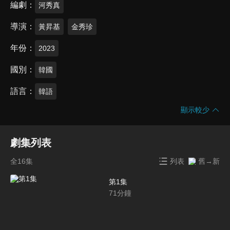
編劇
河秀真
導演
黃昇基
金秀珍
年份
2023
國別
韓國
語言
韓語
顯示較少
劇集列表
全16集
列表
舊→新
第1集
71
分鐘