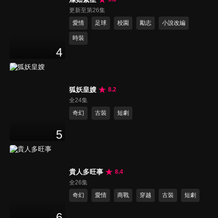
更新至第26集
愛情
足球
校園
勵志
小說改編
時裝
4
狐妖皇嫂
8.2
全24集
奇幻
古裝
短劇
5
貴人多旺事
8.4
全26集
奇幻
愛情
商戰
穿越
古裝
短劇
6