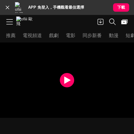
APP 免登入，手機觀看最佳選擇
下載
推薦
電視頻道
戲劇
電影
同步新番
動漫
短