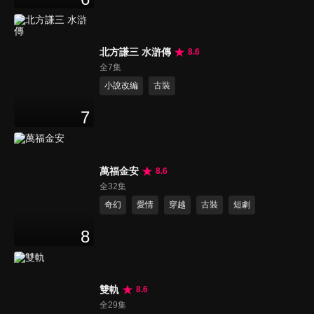
北方謙三 水滸傳
8.6
全7集
小說改編
古裝
7
萬福金安
8.6
全32集
奇幻
愛情
穿越
古裝
短劇
8
雙軌
8.6
全29集