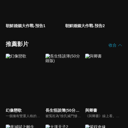
朝鮮婚姻大作戰-預告1
朝鮮婚姻大作戰-預告2
推薦影片
收合
幻像戀歌
長生怪談簿(50分鐘版)
與卿書
一個擁有雙重人格的王與準備謀殺他的刺客相遇後，展開充滿殺意與青澀浪漫的故事。
被冤枉為“徐氏滅門慘案”兇手的主人公在多年後深陷倖存者的複仇圈套，成功說服其共同對抗真兇，並找出真相的故事。整個故事發生在一個荒山客棧，眾人鬥智斗勇，一步步揭開每個人的秘密，還原案件本來面目。
《與卿書》線上看。姚州都督左經綸在上任途中誤入與世隔絕的村落—桃花塢，這裡有一個奇特的習俗，女子只有談過戀愛才算成年，左經綸突然出現在柳卿卿的「阿羅風」上任儀式，被族人認定為天意，強行留下左經綸在桃花塢……