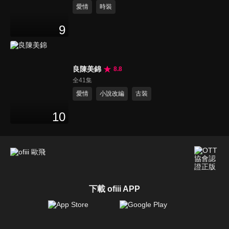
愛情
時裝
9
良陳美錦
8.8
全41集
愛情
小說改編
古裝
10
下載 ofiii APP