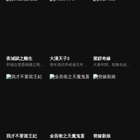
夜城賦之離生
大漢天子2
紫釵奇緣
舒城在楚墨兩國之戰中落敗，並成為了墨國五皇女莫茴的魂器。失去自我意識的舒城跟隨姐姐莫茹回到墨國，面對失而復得的妹妹，莫茹欣喜又憂慮。為了保護親人和國家她棄醫從戎，甚至為了保護莫茴不惜被砍掉一條手臂，然而這一切都阻擋不了局勢的動盪不安...
青年漢武帝經過五年執政，平息後宮勢力、抗拒外患入侵、粉碎政變陰謀，坐穩了皇帝寶座，正是開展雄才大略之時。能臣汲黯受到賞識，並引薦另一位奇才主父偃，漢武帝視其張固再世，委以重任。國力強盛使漢武帝屢屢北伐外族，只是規模巨大的戰爭使漢室逐漸捉襟見肘，諸侯勢力蠢蠢欲動。
大唐年間，歌舞名妓霍小玉、風流俠客納蘭東、書香才子李益和巾幗紅顏盧靖瀾為首的風騷人物，彼此錯綜複雜的命運與感情糾葛。一場指腹為婚的誤會，造成浪漫卻無果的錯點鴛鴦，他們在階級差異與強權壓迫中勇於追求真愛，在宮廷權謀與世俗現實的拉扯中身不由己地被推向命運的叉路...
我才不要當王妃
金吾衛之天魔鬼畜
替嫁新娘