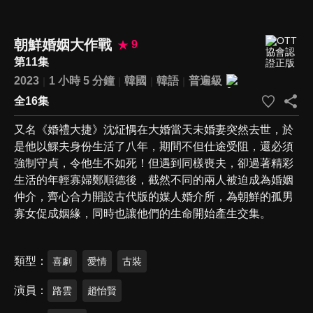
朝鮮婚姻大作戰
9
第11集
2023
1 小時 5 分鐘
韓國
韓語
普遍級
全16集
又名《婚禮大捷》沈炡㥥在大婚當天未婚妻突然去世，於
是他以鰥夫身份生活了八年，期間不但仕途受阻，還必須
強制守貞，令他生不如死！但遇到同樣喪夫，卻過著精彩
生活的年輕寡婦鄭順德後，截然不同的兩人被迫成為婚姻
仲介，齊心合力開設古代版的媒人婚介所，為朝鮮的孤男
寡女促成姻緣，同時也讓他們的生命開始產生交集。
類型
喜劇
愛情
古裝
演員
路雲
趙怡賢